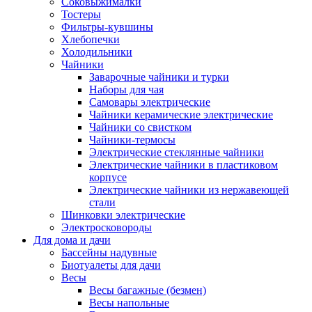
Соковыжималки
Тостеры
Фильтры-кувшины
Хлебопечки
Холодильники
Чайники
Заварочные чайники и турки
Наборы для чая
Самовары электрические
Чайники керамические электрические
Чайники со свистком
Чайники-термосы
Электрические стеклянные чайники
Электрические чайники в пластиковом
корпусе
Электрические чайники из нержавеющей
стали
Шинковки электрические
Электросковороды
Для дома и дачи
Бассейны надувные
Биотуалеты для дачи
Весы
Весы багажные (безмен)
Весы напольные