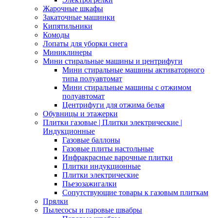
Жарочные шкафы
Закаточные машинки
Кипятильники
Комоды
Лопаты для уборки снега
Миниклинеры
Мини стиральные машины и центрифуги
Мини стиральные машины активаторного
типа полуавтомат
Мини стиральные машины с отжимом
полуавтомат
Центрифуги для отжима белья
Обувницы и этажерки
Плитки газовые | Плитки электрические |
Индукционные
Газовые баллоны
Газовые плиты настольные
Инфракрасные варочные плитки
Плитки индукционные
Плитки электрические
Пьезозажигалки
Сопутствующие товары к газовым плиткам
Прялки
Пылесосы и паровые швабры