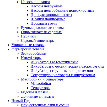
Насосы и шланги
Насосы погружные
Насосы центробежные поверхностные
Циркуляционные насосы
Шланги поливочные
Проращиватели
Ручные рыхлители почвы
Опрыскиватели садовые
Парники
Садовый инвентарь
Уникальные товары
Фермерские товары
Зернодробилки
Инкубаторы
Инкубаторы автоматические
Инкубаторы с механическим поворотом яиц
Инкубаторы с ручным поворотом яиц
Сопутствующие товары к инкубаторам
Маслобойки и сепараторы
Маслобойки
Сепараторы
Бидоны и фляги
Доильные аппараты
Новый Год
Искусственные елки и сосны