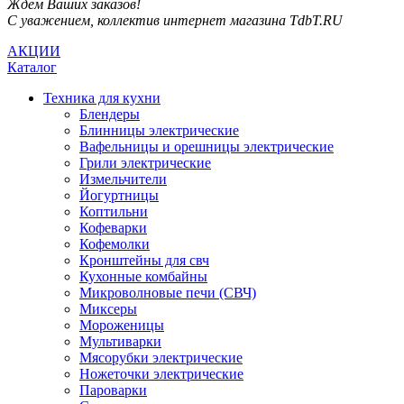
Ждём Ваших заказов!
С уважением, коллектив интернет магазина TdbT.RU
АКЦИИ
Каталог
Техника для кухни
Блендеры
Блинницы электрические
Вафельницы и орешницы электрические
Грили электрические
Измельчители
Йогуртницы
Коптильни
Кофеварки
Кофемолки
Кронштейны для свч
Кухонные комбайны
Микроволновые печи (СВЧ)
Миксеры
Мороженицы
Мультиварки
Мясорубки электрические
Ножеточки электрические
Пароварки