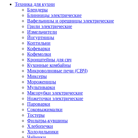
Техника для кухни
Блендеры
Блинницы электрические
Вафельницы и орешницы электрические
Грили электрические
Измельчители
Йогуртницы
Коптильни
Кофеварки
Кофемолки
Кронштейны для свч
Кухонные комбайны
Микроволновые печи (СВЧ)
Миксеры
Мороженицы
Мультиварки
Мясорубки электрические
Ножеточки электрические
Пароварки
Соковыжималки
Тостеры
Фильтры-кувшины
Хлебопечки
Холодильники
Чайники