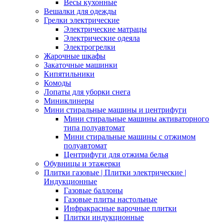
Весы кухонные
Вешалки для одежды
Грелки электрические
Электрические матрацы
Электрические одеяла
Электрогрелки
Жарочные шкафы
Закаточные машинки
Кипятильники
Комоды
Лопаты для уборки снега
Миниклинеры
Мини стиральные машины и центрифуги
Мини стиральные машины активаторного
типа полуавтомат
Мини стиральные машины с отжимом
полуавтомат
Центрифуги для отжима белья
Обувницы и этажерки
Плитки газовые | Плитки электрические |
Индукционные
Газовые баллоны
Газовые плиты настольные
Инфракрасные варочные плитки
Плитки индукционные