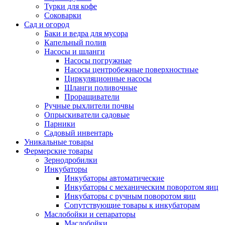
Турки для кофе
Соковарки
Сад и огород
Баки и ведра для мусора
Капельный полив
Насосы и шланги
Насосы погружные
Насосы центробежные поверхностные
Циркуляционные насосы
Шланги поливочные
Проращиватели
Ручные рыхлители почвы
Опрыскиватели садовые
Парники
Садовый инвентарь
Уникальные товары
Фермерские товары
Зернодробилки
Инкубаторы
Инкубаторы автоматические
Инкубаторы с механическим поворотом яиц
Инкубаторы с ручным поворотом яиц
Сопутствующие товары к инкубаторам
Маслобойки и сепараторы
Маслобойки