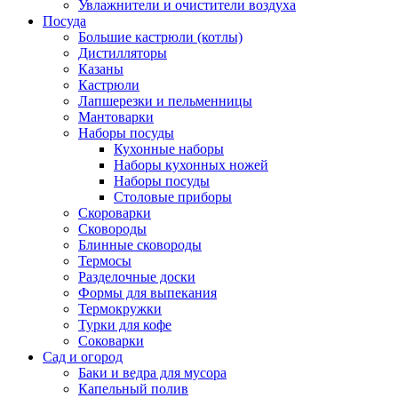
Увлажнители и очистители воздуха
Посуда
Большие кастрюли (котлы)
Дистилляторы
Казаны
Кастрюли
Лапшерезки и пельменницы
Мантоварки
Наборы посуды
Кухонные наборы
Наборы кухонных ножей
Наборы посуды
Столовые приборы
Скороварки
Сковороды
Блинные сковороды
Термосы
Разделочные доски
Формы для выпекания
Термокружки
Турки для кофе
Соковарки
Сад и огород
Баки и ведра для мусора
Капельный полив