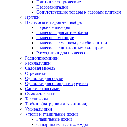
Плитки электрические
Пьезозажигалки
Сопутствующие товары к газовым плиткам
Прялки
Пылесосы и паровые швабры
Паровые швабры
Пылесосы для автомобиля
Пылесосы моющие
Пылесосы с мешком для сбора пыли
Пылесосы с циклонным фильтром
Расходники для пылесосов
Радиоприемники
Раскладушки
Садовая мебель
Стремянки
Сушилки для обуви
Сушилки для овощей и фруктов
Санки с колесами
Сумки-тележки
Телевизоры
Тюбинг (ватрушки для катания)
Умывальники
Утюги и гладильные доски
Гладильные доски
Отпариватели для одежды