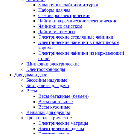
Заварочные чайники и турки
Наборы для чая
Самовары электрические
Чайники керамические электрические
Чайники со свистком
Чайники-термосы
Электрические стеклянные чайники
Электрические чайники в пластиковом
корпусе
Электрические чайники из нержавеющей
стали
Шинковки электрические
Электросковороды
Для дома и дачи
Бассейны надувные
Биотуалеты для дачи
Весы
Весы багажные (безмен)
Весы напольные
Весы кухонные
Вешалки для одежды
Грелки электрические
Электрические матрацы
Электрические одеяла
Электрогрелки