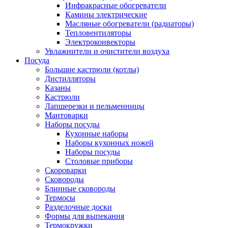
Инфракрасные обогреватели
Камины электрические
Масляные обогреватели (радиаторы)
Тепловентиляторы
Электроконвекторы
Увлажнители и очистители воздуха
Посуда
Большие кастрюли (котлы)
Дистилляторы
Казаны
Кастрюли
Лапшерезки и пельменницы
Мантоварки
Наборы посуды
Кухонные наборы
Наборы кухонных ножей
Наборы посуды
Столовые приборы
Скороварки
Сковороды
Блинные сковороды
Термосы
Разделочные доски
Формы для выпекания
Термокружки