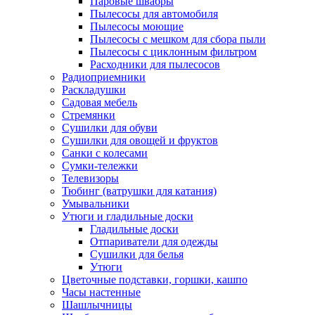
Паровые швабры
Пылесосы для автомобиля
Пылесосы моющие
Пылесосы с мешком для сбора пыли
Пылесосы с циклонным фильтром
Расходники для пылесосов
Радиоприемники
Раскладушки
Садовая мебель
Стремянки
Сушилки для обуви
Сушилки для овощей и фруктов
Санки с колесами
Сумки-тележки
Телевизоры
Тюбинг (ватрушки для катания)
Умывальники
Утюги и гладильные доски
Гладильные доски
Отпариватели для одежды
Сушилки для белья
Утюги
Цветочные подставки, горшки, кашпо
Часы настенные
Шашлычницы