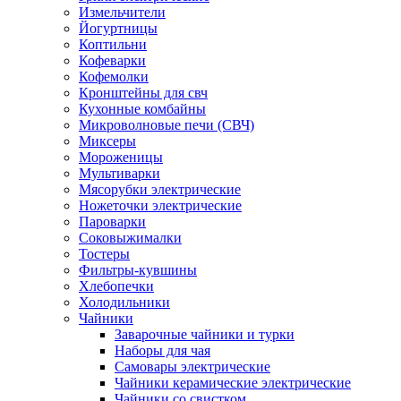
Измельчители
Йогуртницы
Коптильни
Кофеварки
Кофемолки
Кронштейны для свч
Кухонные комбайны
Микроволновые печи (СВЧ)
Миксеры
Мороженицы
Мультиварки
Мясорубки электрические
Ножеточки электрические
Пароварки
Соковыжималки
Тостеры
Фильтры-кувшины
Хлебопечки
Холодильники
Чайники
Заварочные чайники и турки
Наборы для чая
Самовары электрические
Чайники керамические электрические
Чайники со свистком