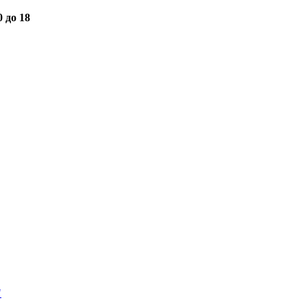
0 до 18
"