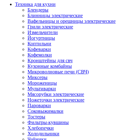
Техника для кухни
Блендеры
Блинницы электрические
Вафельницы и орешницы электрические
Грили электрические
Измельчители
Йогуртницы
Коптильни
Кофеварки
Кофемолки
Кронштейны для свч
Кухонные комбайны
Микроволновые печи (СВЧ)
Миксеры
Мороженицы
Мультиварки
Мясорубки электрические
Ножеточки электрические
Пароварки
Соковыжималки
Тостеры
Фильтры-кувшины
Хлебопечки
Холодильники
Чайники