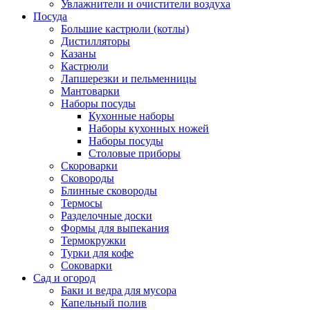
Увлажнители и очистители воздуха
Посуда
Большие кастрюли (котлы)
Дистилляторы
Казаны
Кастрюли
Лапшерезки и пельменницы
Мантоварки
Наборы посуды
Кухонные наборы
Наборы кухонных ножей
Наборы посуды
Столовые приборы
Скороварки
Сковороды
Блинные сковороды
Термосы
Разделочные доски
Формы для выпекания
Термокружки
Турки для кофе
Соковарки
Сад и огород
Баки и ведра для мусора
Капельный полив