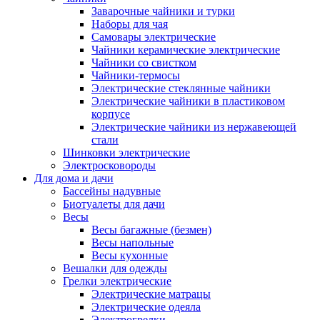
Заварочные чайники и турки
Наборы для чая
Самовары электрические
Чайники керамические электрические
Чайники со свистком
Чайники-термосы
Электрические стеклянные чайники
Электрические чайники в пластиковом
корпусе
Электрические чайники из нержавеющей
стали
Шинковки электрические
Электросковороды
Для дома и дачи
Бассейны надувные
Биотуалеты для дачи
Весы
Весы багажные (безмен)
Весы напольные
Весы кухонные
Вешалки для одежды
Грелки электрические
Электрические матрацы
Электрические одеяла
Электрогрелки