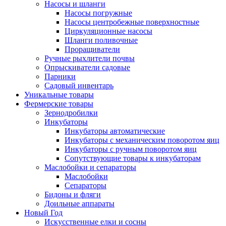
Насосы и шланги
Насосы погружные
Насосы центробежные поверхностные
Циркуляционные насосы
Шланги поливочные
Проращиватели
Ручные рыхлители почвы
Опрыскиватели садовые
Парники
Садовый инвентарь
Уникальные товары
Фермерские товары
Зернодробилки
Инкубаторы
Инкубаторы автоматические
Инкубаторы с механическим поворотом яиц
Инкубаторы с ручным поворотом яиц
Сопутствующие товары к инкубаторам
Маслобойки и сепараторы
Маслобойки
Сепараторы
Бидоны и фляги
Доильные аппараты
Новый Год
Искусственные елки и сосны