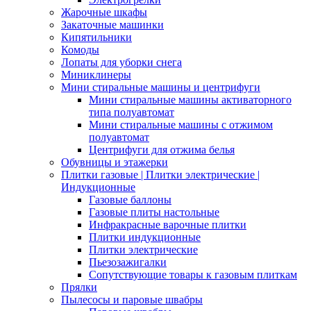
Жарочные шкафы
Закаточные машинки
Кипятильники
Комоды
Лопаты для уборки снега
Миниклинеры
Мини стиральные машины и центрифуги
Мини стиральные машины активаторного
типа полуавтомат
Мини стиральные машины с отжимом
полуавтомат
Центрифуги для отжима белья
Обувницы и этажерки
Плитки газовые | Плитки электрические |
Индукционные
Газовые баллоны
Газовые плиты настольные
Инфракрасные варочные плитки
Плитки индукционные
Плитки электрические
Пьезозажигалки
Сопутствующие товары к газовым плиткам
Прялки
Пылесосы и паровые швабры