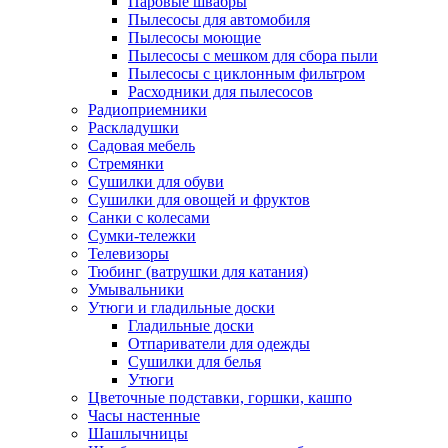
Паровые швабры
Пылесосы для автомобиля
Пылесосы моющие
Пылесосы с мешком для сбора пыли
Пылесосы с циклонным фильтром
Расходники для пылесосов
Радиоприемники
Раскладушки
Садовая мебель
Стремянки
Сушилки для обуви
Сушилки для овощей и фруктов
Санки с колесами
Сумки-тележки
Телевизоры
Тюбинг (ватрушки для катания)
Умывальники
Утюги и гладильные доски
Гладильные доски
Отпариватели для одежды
Сушилки для белья
Утюги
Цветочные подставки, горшки, кашпо
Часы настенные
Шашлычницы