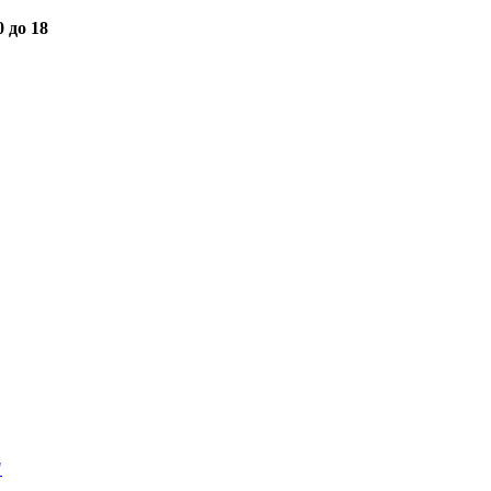
0 до 18
"