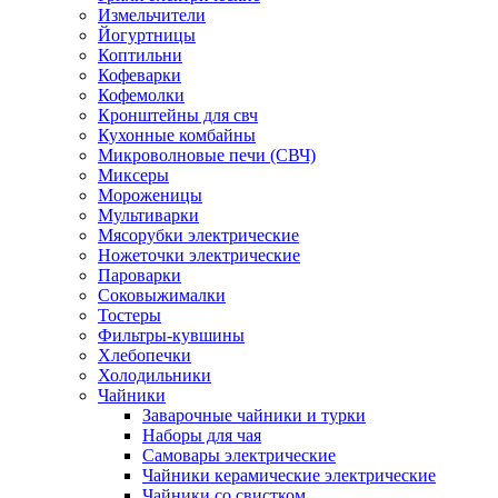
Измельчители
Йогуртницы
Коптильни
Кофеварки
Кофемолки
Кронштейны для свч
Кухонные комбайны
Микроволновые печи (СВЧ)
Миксеры
Мороженицы
Мультиварки
Мясорубки электрические
Ножеточки электрические
Пароварки
Соковыжималки
Тостеры
Фильтры-кувшины
Хлебопечки
Холодильники
Чайники
Заварочные чайники и турки
Наборы для чая
Самовары электрические
Чайники керамические электрические
Чайники со свистком