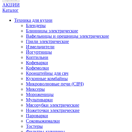
АКЦИИ
Каталог
Техника для кухни
Блендеры
Блинницы электрические
Вафельницы и орешницы электрические
Грили электрические
Измельчители
Йогуртницы
Коптильни
Кофеварки
Кофемолки
Кронштейны для свч
Кухонные комбайны
Микроволновые печи (СВЧ)
Миксеры
Мороженицы
Мультиварки
Мясорубки электрические
Ножеточки электрические
Пароварки
Соковыжималки
Тостеры
Фильтры-кувшины