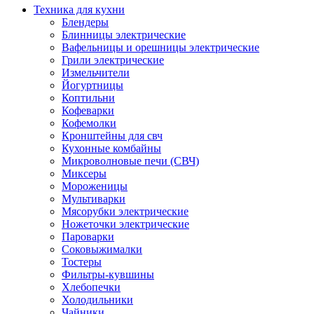
Техника для кухни
Блендеры
Блинницы электрические
Вафельницы и орешницы электрические
Грили электрические
Измельчители
Йогуртницы
Коптильни
Кофеварки
Кофемолки
Кронштейны для свч
Кухонные комбайны
Микроволновые печи (СВЧ)
Миксеры
Мороженицы
Мультиварки
Мясорубки электрические
Ножеточки электрические
Пароварки
Соковыжималки
Тостеры
Фильтры-кувшины
Хлебопечки
Холодильники
Чайники