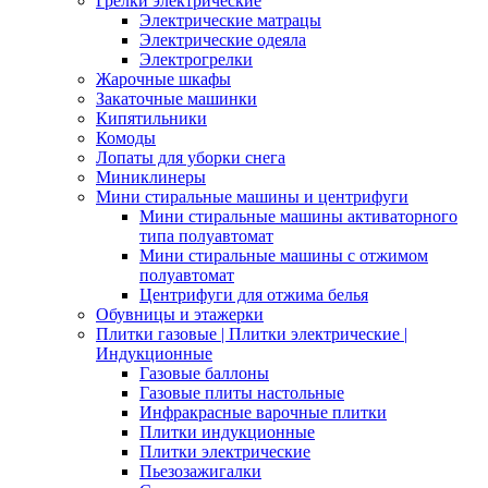
Грелки электрические
Электрические матрацы
Электрические одеяла
Электрогрелки
Жарочные шкафы
Закаточные машинки
Кипятильники
Комоды
Лопаты для уборки снега
Миниклинеры
Мини стиральные машины и центрифуги
Мини стиральные машины активаторного
типа полуавтомат
Мини стиральные машины с отжимом
полуавтомат
Центрифуги для отжима белья
Обувницы и этажерки
Плитки газовые | Плитки электрические |
Индукционные
Газовые баллоны
Газовые плиты настольные
Инфракрасные варочные плитки
Плитки индукционные
Плитки электрические
Пьезозажигалки