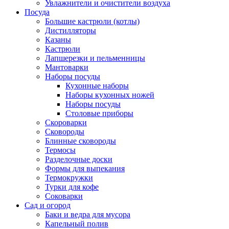
Увлажнители и очистители воздуха
Посуда
Большие кастрюли (котлы)
Дистилляторы
Казаны
Кастрюли
Лапшерезки и пельменницы
Мантоварки
Наборы посуды
Кухонные наборы
Наборы кухонных ножей
Наборы посуды
Столовые приборы
Скороварки
Сковороды
Блинные сковороды
Термосы
Разделочные доски
Формы для выпекания
Термокружки
Турки для кофе
Соковарки
Сад и огород
Баки и ведра для мусора
Капельный полив