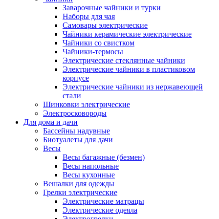
Заварочные чайники и турки
Наборы для чая
Самовары электрические
Чайники керамические электрические
Чайники со свистком
Чайники-термосы
Электрические стеклянные чайники
Электрические чайники в пластиковом
корпусе
Электрические чайники из нержавеющей
стали
Шинковки электрические
Электросковороды
Для дома и дачи
Бассейны надувные
Биотуалеты для дачи
Весы
Весы багажные (безмен)
Весы напольные
Весы кухонные
Вешалки для одежды
Грелки электрические
Электрические матрацы
Электрические одеяла
Электрогрелки