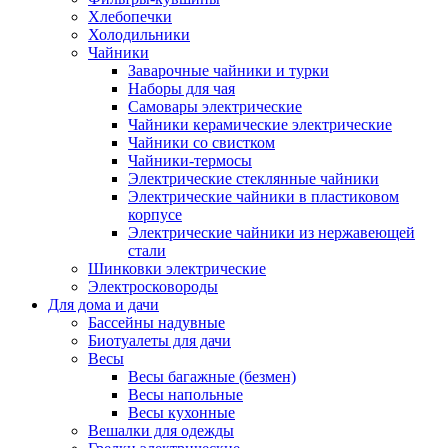
Хлебопечки
Холодильники
Чайники
Заварочные чайники и турки
Наборы для чая
Самовары электрические
Чайники керамические электрические
Чайники со свистком
Чайники-термосы
Электрические стеклянные чайники
Электрические чайники в пластиковом
корпусе
Электрические чайники из нержавеющей
стали
Шинковки электрические
Электросковороды
Для дома и дачи
Бассейны надувные
Биотуалеты для дачи
Весы
Весы багажные (безмен)
Весы напольные
Весы кухонные
Вешалки для одежды