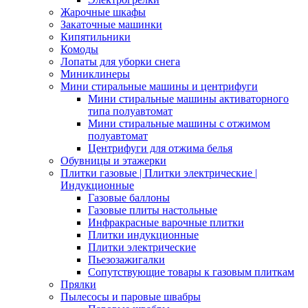
Жарочные шкафы
Закаточные машинки
Кипятильники
Комоды
Лопаты для уборки снега
Миниклинеры
Мини стиральные машины и центрифуги
Мини стиральные машины активаторного
типа полуавтомат
Мини стиральные машины с отжимом
полуавтомат
Центрифуги для отжима белья
Обувницы и этажерки
Плитки газовые | Плитки электрические |
Индукционные
Газовые баллоны
Газовые плиты настольные
Инфракрасные варочные плитки
Плитки индукционные
Плитки электрические
Пьезозажигалки
Сопутствующие товары к газовым плиткам
Прялки
Пылесосы и паровые швабры