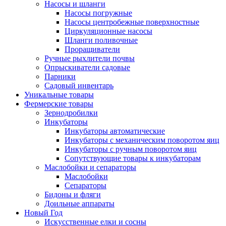
Насосы и шланги
Насосы погружные
Насосы центробежные поверхностные
Циркуляционные насосы
Шланги поливочные
Проращиватели
Ручные рыхлители почвы
Опрыскиватели садовые
Парники
Садовый инвентарь
Уникальные товары
Фермерские товары
Зернодробилки
Инкубаторы
Инкубаторы автоматические
Инкубаторы с механическим поворотом яиц
Инкубаторы с ручным поворотом яиц
Сопутствующие товары к инкубаторам
Маслобойки и сепараторы
Маслобойки
Сепараторы
Бидоны и фляги
Доильные аппараты
Новый Год
Искусственные елки и сосны