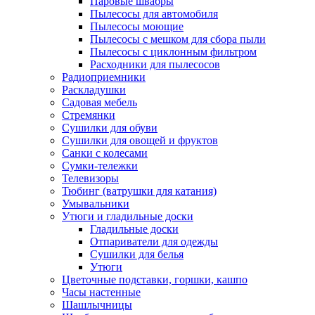
Паровые швабры
Пылесосы для автомобиля
Пылесосы моющие
Пылесосы с мешком для сбора пыли
Пылесосы с циклонным фильтром
Расходники для пылесосов
Радиоприемники
Раскладушки
Садовая мебель
Стремянки
Сушилки для обуви
Сушилки для овощей и фруктов
Санки с колесами
Сумки-тележки
Телевизоры
Тюбинг (ватрушки для катания)
Умывальники
Утюги и гладильные доски
Гладильные доски
Отпариватели для одежды
Сушилки для белья
Утюги
Цветочные подставки, горшки, кашпо
Часы настенные
Шашлычницы