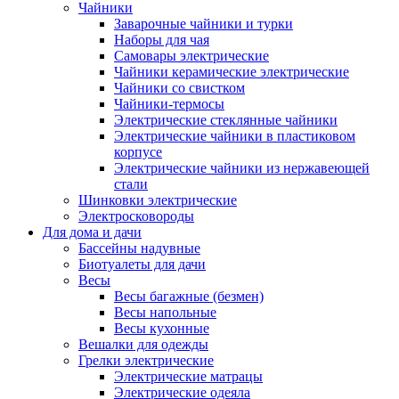
Чайники
Заварочные чайники и турки
Наборы для чая
Самовары электрические
Чайники керамические электрические
Чайники со свистком
Чайники-термосы
Электрические стеклянные чайники
Электрические чайники в пластиковом
корпусе
Электрические чайники из нержавеющей
стали
Шинковки электрические
Электросковороды
Для дома и дачи
Бассейны надувные
Биотуалеты для дачи
Весы
Весы багажные (безмен)
Весы напольные
Весы кухонные
Вешалки для одежды
Грелки электрические
Электрические матрацы
Электрические одеяла