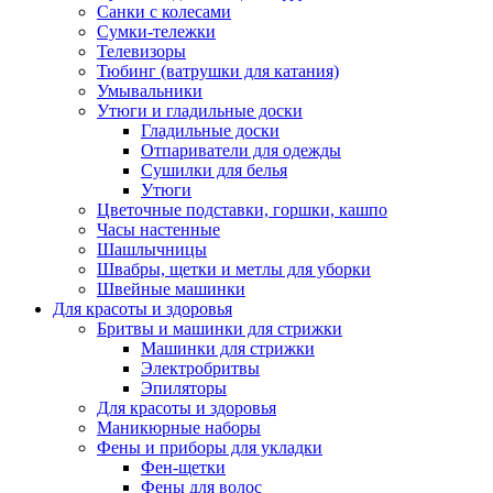
Санки с колесами
Сумки-тележки
Телевизоры
Тюбинг (ватрушки для катания)
Умывальники
Утюги и гладильные доски
Гладильные доски
Отпариватели для одежды
Сушилки для белья
Утюги
Цветочные подставки, горшки, кашпо
Часы настенные
Шашлычницы
Швабры, щетки и метлы для уборки
Швейные машинки
Для красоты и здоровья
Бритвы и машинки для стрижки
Машинки для стрижки
Электробритвы
Эпиляторы
Для красоты и здоровья
Маникюрные наборы
Фены и приборы для укладки
Фен-щетки
Фены для волос