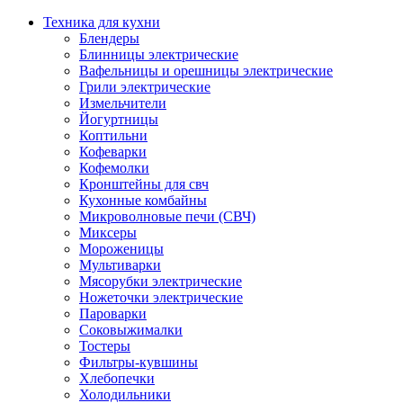
Техника для кухни
Блендеры
Блинницы электрические
Вафельницы и орешницы электрические
Грили электрические
Измельчители
Йогуртницы
Коптильни
Кофеварки
Кофемолки
Кронштейны для свч
Кухонные комбайны
Микроволновые печи (СВЧ)
Миксеры
Мороженицы
Мультиварки
Мясорубки электрические
Ножеточки электрические
Пароварки
Соковыжималки
Тостеры
Фильтры-кувшины
Хлебопечки
Холодильники