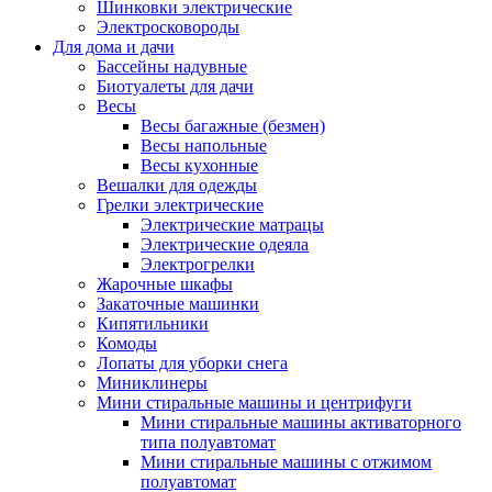
Шинковки электрические
Электросковороды
Для дома и дачи
Бассейны надувные
Биотуалеты для дачи
Весы
Весы багажные (безмен)
Весы напольные
Весы кухонные
Вешалки для одежды
Грелки электрические
Электрические матрацы
Электрические одеяла
Электрогрелки
Жарочные шкафы
Закаточные машинки
Кипятильники
Комоды
Лопаты для уборки снега
Миниклинеры
Мини стиральные машины и центрифуги
Мини стиральные машины активаторного
типа полуавтомат
Мини стиральные машины с отжимом
полуавтомат