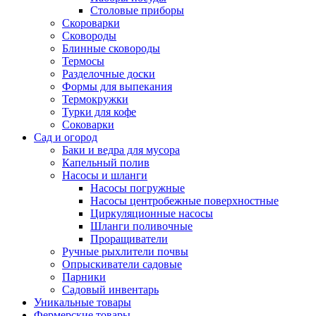
Столовые приборы
Скороварки
Сковороды
Блинные сковороды
Термосы
Разделочные доски
Формы для выпекания
Термокружки
Турки для кофе
Соковарки
Сад и огород
Баки и ведра для мусора
Капельный полив
Насосы и шланги
Насосы погружные
Насосы центробежные поверхностные
Циркуляционные насосы
Шланги поливочные
Проращиватели
Ручные рыхлители почвы
Опрыскиватели садовые
Парники
Садовый инвентарь
Уникальные товары
Фермерские товары