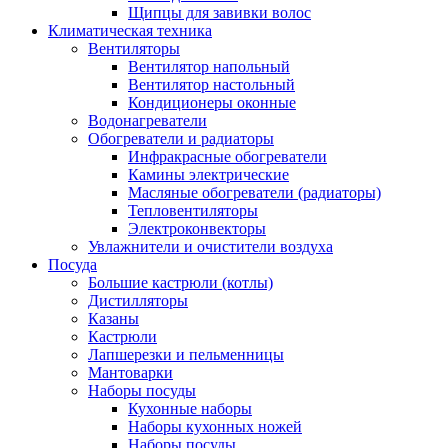
Щипцы для завивки волос
Климатическая техника
Вентиляторы
Вентилятор напольный
Вентилятор настольный
Кондиционеры оконные
Водонагреватели
Обогреватели и радиаторы
Инфракрасные обогреватели
Камины электрические
Масляные обогреватели (радиаторы)
Тепловентиляторы
Электроконвекторы
Увлажнители и очистители воздуха
Посуда
Большие кастрюли (котлы)
Дистилляторы
Казаны
Кастрюли
Лапшерезки и пельменницы
Мантоварки
Наборы посуды
Кухонные наборы
Наборы кухонных ножей
Наборы посуды