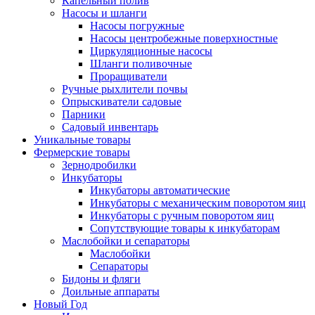
Капельный полив
Насосы и шланги
Насосы погружные
Насосы центробежные поверхностные
Циркуляционные насосы
Шланги поливочные
Проращиватели
Ручные рыхлители почвы
Опрыскиватели садовые
Парники
Садовый инвентарь
Уникальные товары
Фермерские товары
Зернодробилки
Инкубаторы
Инкубаторы автоматические
Инкубаторы с механическим поворотом яиц
Инкубаторы с ручным поворотом яиц
Сопутствующие товары к инкубаторам
Маслобойки и сепараторы
Маслобойки
Сепараторы
Бидоны и фляги
Доильные аппараты
Новый Год