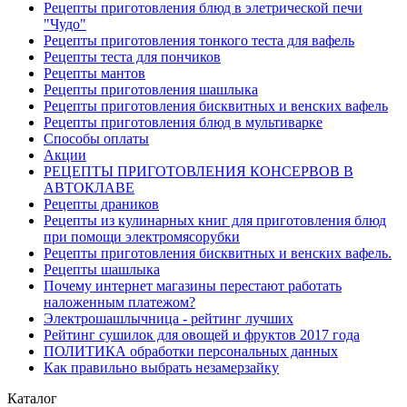
Рецепты приготовления блюд в элетрической печи
"Чудо"
Рецепты приготовления тонкого теста для вафель
Рецепты теста для пончиков
Рецепты мантов
Рецепты приготовления шашлыка
Рецепты приготовления бисквитных и венских вафель
Рецепты приготовления блюд в мультиварке
Способы оплаты
Акции
РЕЦЕПТЫ ПРИГОТОВЛЕНИЯ КОНСЕРВОВ В
АВТОКЛАВЕ
Рецепты драников
Рецепты из кулинарных книг для приготовления блюд
при помощи электромясорубки
Рецепты приготовления бисквитных и венских вафель.
Рецепты шашлыка
Почему интернет магазины перестают работать
наложенным платежом?
Электрошашлычница - рейтинг лучших
Рейтинг сушилок для овощей и фруктов 2017 года
ПОЛИТИКА обработки персональных данных
Как правильно выбрать незамерзайку
Каталог