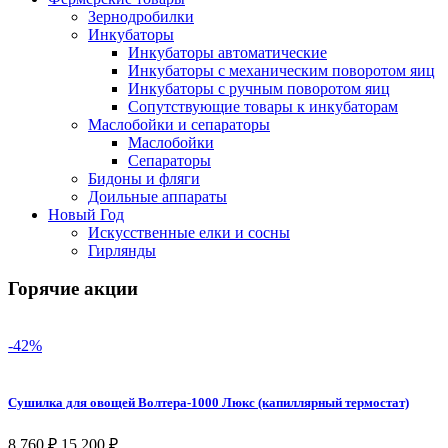
Зернодробилки
Инкубаторы
Инкубаторы автоматические
Инкубаторы с механическим поворотом яиц
Инкубаторы с ручным поворотом яиц
Сопутствующие товары к инкубаторам
Маслобойки и сепараторы
Маслобойки
Сепараторы
Бидоны и фляги
Доильные аппараты
Новый Год
Искусственные елки и сосны
Гирлянды
Горячие акции
-42%
Сушилка для овощей Волтера-1000 Люкс (капиллярный термостат)
8 760
₽
15 200
₽