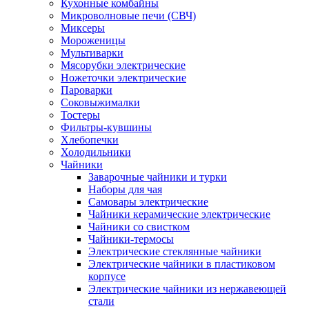
Кухонные комбайны
Микроволновые печи (СВЧ)
Миксеры
Мороженицы
Мультиварки
Мясорубки электрические
Ножеточки электрические
Пароварки
Соковыжималки
Тостеры
Фильтры-кувшины
Хлебопечки
Холодильники
Чайники
Заварочные чайники и турки
Наборы для чая
Самовары электрические
Чайники керамические электрические
Чайники со свистком
Чайники-термосы
Электрические стеклянные чайники
Электрические чайники в пластиковом
корпусе
Электрические чайники из нержавеющей
стали