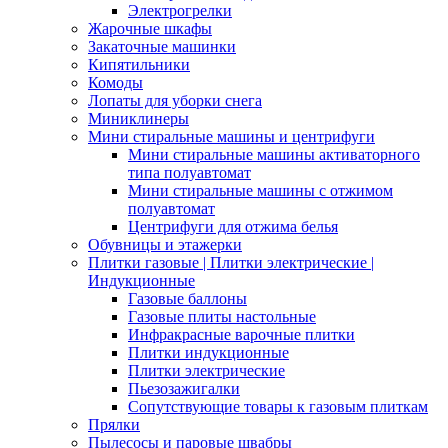
Электрогрелки
Жарочные шкафы
Закаточные машинки
Кипятильники
Комоды
Лопаты для уборки снега
Миниклинеры
Мини стиральные машины и центрифуги
Мини стиральные машины активаторного
типа полуавтомат
Мини стиральные машины с отжимом
полуавтомат
Центрифуги для отжима белья
Обувницы и этажерки
Плитки газовые | Плитки электрические |
Индукционные
Газовые баллоны
Газовые плиты настольные
Инфракрасные варочные плитки
Плитки индукционные
Плитки электрические
Пьезозажигалки
Сопутствующие товары к газовым плиткам
Прялки
Пылесосы и паровые швабры