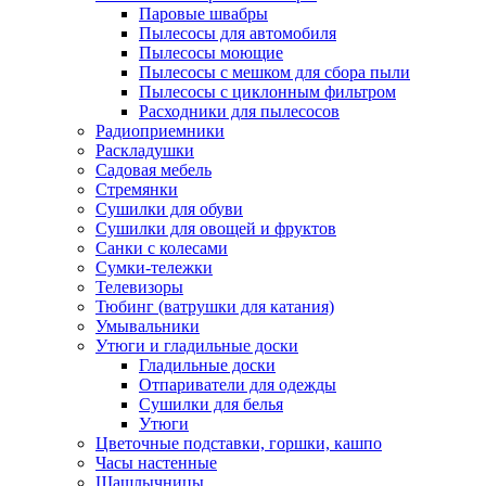
Паровые швабры
Пылесосы для автомобиля
Пылесосы моющие
Пылесосы с мешком для сбора пыли
Пылесосы с циклонным фильтром
Расходники для пылесосов
Радиоприемники
Раскладушки
Садовая мебель
Стремянки
Сушилки для обуви
Сушилки для овощей и фруктов
Санки с колесами
Сумки-тележки
Телевизоры
Тюбинг (ватрушки для катания)
Умывальники
Утюги и гладильные доски
Гладильные доски
Отпариватели для одежды
Сушилки для белья
Утюги
Цветочные подставки, горшки, кашпо
Часы настенные
Шашлычницы