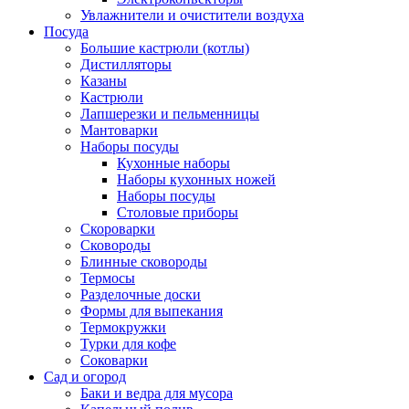
Увлажнители и очистители воздуха
Посуда
Большие кастрюли (котлы)
Дистилляторы
Казаны
Кастрюли
Лапшерезки и пельменницы
Мантоварки
Наборы посуды
Кухонные наборы
Наборы кухонных ножей
Наборы посуды
Столовые приборы
Скороварки
Сковороды
Блинные сковороды
Термосы
Разделочные доски
Формы для выпекания
Термокружки
Турки для кофе
Соковарки
Сад и огород
Баки и ведра для мусора