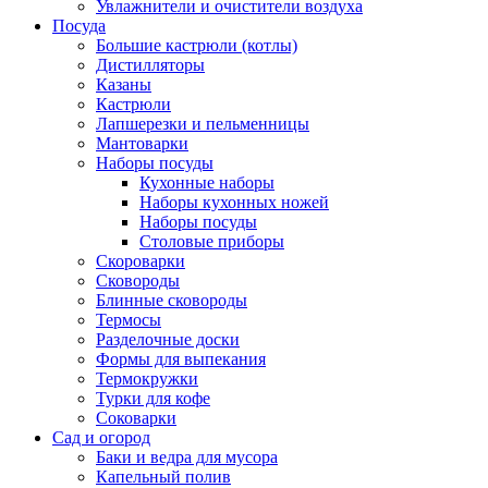
Увлажнители и очистители воздуха
Посуда
Большие кастрюли (котлы)
Дистилляторы
Казаны
Кастрюли
Лапшерезки и пельменницы
Мантоварки
Наборы посуды
Кухонные наборы
Наборы кухонных ножей
Наборы посуды
Столовые приборы
Скороварки
Сковороды
Блинные сковороды
Термосы
Разделочные доски
Формы для выпекания
Термокружки
Турки для кофе
Соковарки
Сад и огород
Баки и ведра для мусора
Капельный полив