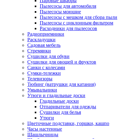
Паровые швабры
Пылесосы для автомобиля
Пылесосы моющие
Пылесосы с мешком для сбора пыли
Пылесосы с циклонным фильтром
Расходники для пылесосов
Радиоприемники
Раскладушки
Садовая мебель
Стремянки
Сушилки для обуви
Сушилки для овощей и фруктов
Санки с колесами
Сумки-тележки
Телевизоры
Тюбинг (ватрушки для катания)
Умывальники
Утюги и гладильные доски
Гладильные доски
Отпариватели для одежды
Сушилки для белья
Утюги
Цветочные подставки, горшки, кашпо
Часы настенные
Шашлычницы