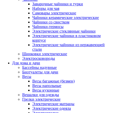
Заварочные чайники и турки
Наборы для чая
Самовары электрические
Чайники керамические электрические
Чайники со свистком
Чайники-термосы
Электрические стеклянные чайники
Электрические чайники в пластиковом
корпусе
Электрические чайники из нержавеющей
стали
Шинковки электрические
Электросковороды
Для дома и дачи
Бассейны надувные
Биотуалеты для дачи
Весы
Весы багажные (безмен)
Весы напольные
Весы кухонные
Вешалки для одежды
Грелки электрические
Электрические матрацы
Электрические одеяла
Электрогрелки