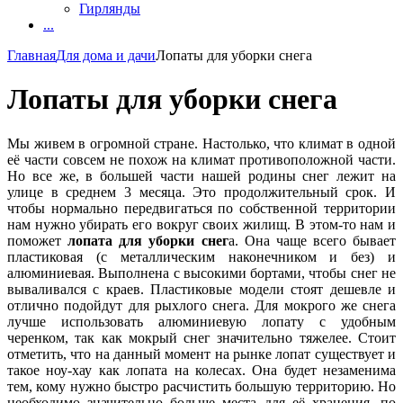
Гирлянды
...
Главная
Для дома и дачи
Лопаты для уборки снега
Лопаты для уборки снега
Мы живем в огромной стране. Настолько, что климат в одной
её части совсем не похож на климат противоположной части.
Но все же, в большей части нашей родины снег лежит на
улице в среднем 3 месяца. Это продолжительный срок. И
чтобы нормально передвигаться по собственной территории
нам нужно убирать его вокруг своих жилищ. В этом-то нам и
поможет
лопата для уборки снег
а. Она чаще всего бывает
пластиковая (с металлическим наконечником и без) и
алюминиевая. Выполнена с высокими бортами, чтобы снег не
вываливался с краев. Пластиковые модели стоят дешевле и
отлично подойдут для рыхлого снега. Для мокрого же снега
лучше использовать алюминиевую лопату с удобным
черенком, так как мокрый снег значительно тяжелее. Стоит
отметить, что на данный момент на рынке лопат существует и
такое ноу-хау как лопата на колесах. Она будет незаменима
тем, кому нужно быстро расчистить большую территорию. Но
необходимо значительно больше места для её хранения, по