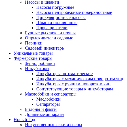
Насосы и шланги
Насосы погружные
Насосы центробежные поверхностные
Циркуляционные насосы
Шланги поливочные
Проращиватели
Ручные рыхлители почвы
Опрыскиватели садовые
Парники
Садовый инвентарь
Уникальные товары
Фермерские товары
Зернодробилки
Инкубаторы
Инкубаторы автоматические
Инкубаторы с механическим поворотом яиц
Инкубаторы с ручным поворотом яиц
Сопутствующие товары к инкубаторам
Маслобойки и сепараторы
Маслобойки
Сепараторы
Бидоны и фляги
Доильные аппараты
Новый Год
Искусственные елки и сосны