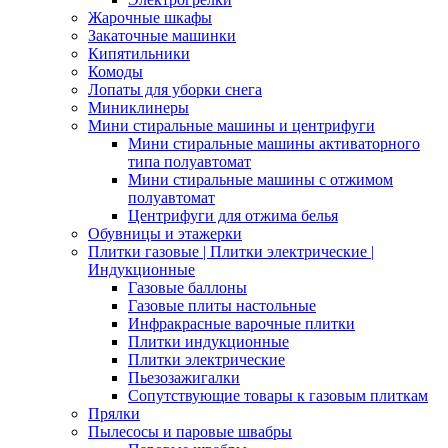
Жарочные шкафы
Закаточные машинки
Кипятильники
Комоды
Лопаты для уборки снега
Миниклинеры
Мини стиральные машины и центрифуги
Мини стиральные машины активаторного
типа полуавтомат
Мини стиральные машины с отжимом
полуавтомат
Центрифуги для отжима белья
Обувницы и этажерки
Плитки газовые | Плитки электрические |
Индукционные
Газовые баллоны
Газовые плиты настольные
Инфракрасные варочные плитки
Плитки индукционные
Плитки электрические
Пьезозажигалки
Сопутствующие товары к газовым плиткам
Прялки
Пылесосы и паровые швабры