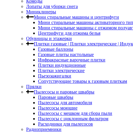
Комоды
Лопаты для уборки снега
Миниклинеры
Мини стиральные машины и центрифуги
Мини стиральные машины активаторного тип
Мини стиральные машины с отжимом полуав
Центрифуги для отжима белья
Обувницы и этажерки
Плитки газовые | Плитки электрические | Инд
Газовые баллоны
Газовые плиты настольные
Инфракрасные варочные плитки
Плитки индукционные
Плитки электрические
Пьезозажигалки
Сопутствующие товары к газовым плиткам
Прялки
Пылесосы и паровые швабры
Паровые швабры
Пылесосы для автомобиля
Пылесосы моющие
Пылесосы с мешком для сбора пыли
Пылесосы с циклонным фильтром
Расходники для пылесосов
Радиоприемники