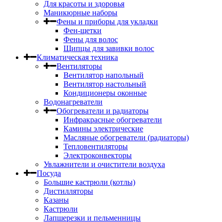
Для красоты и здоровья
Маникюрные наборы
Фены и приборы для укладки
Фен-щетки
Фены для волос
Щипцы для завивки волос
Климатическая техника
Вентиляторы
Вентилятор напольный
Вентилятор настольный
Кондиционеры оконные
Водонагреватели
Обогреватели и радиаторы
Инфракрасные обогреватели
Камины электрические
Масляные обогреватели (радиаторы)
Тепловентиляторы
Электроконвекторы
Увлажнители и очистители воздуха
Посуда
Большие кастрюли (котлы)
Дистилляторы
Казаны
Кастрюли
Лапшерезки и пельменницы