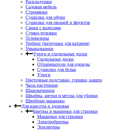
Раскладушки
Садовая мебель
Стремянки
Сушилки для обуви
Сушилки для овощей и фруктов
Санки с колесами
Сумки-тележки
Телевизоры
Тюбинг (ватрушки для катания)
Умывальники
Утюги и гладильные доски
Гладильные доски
Отпариватели для одежды
Сушилки для белья
Утюги
Цветочные подставки, горшки, кашпо
Часы настенные
Шашлычницы
Швабры, щетки и метлы для уборки
Швейные машинки
Для красоты и здоровья
Бритвы и машинки для стрижки
Машинки для стрижки
Электробритвы
Эпиляторы