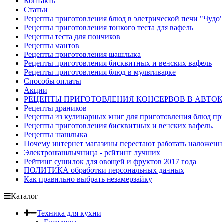
Контакты
Статьи
Рецепты приготовления блюд в элетрической печи "Чудо
Рецепты приготовления тонкого теста для вафель
Рецепты теста для пончиков
Рецепты мантов
Рецепты приготовления шашлыка
Рецепты приготовления бисквитных и венских вафель
Рецепты приготовления блюд в мультиварке
Способы оплаты
Акции
РЕЦЕПТЫ ПРИГОТОВЛЕНИЯ КОНСЕРВОВ В АВТО
Рецепты драников
Рецепты из кулинарных книг для приготовления блюд п
Рецепты приготовления бисквитных и венских вафель.
Рецепты шашлыка
Почему интернет магазины перестают работать наложен
Электрошашлычница - рейтинг лучших
Рейтинг сушилок для овощей и фруктов 2017 года
ПОЛИТИКА обработки персональных данных
Как правильно выбрать незамерзайку
Каталог
Техника для кухни
Блендеры