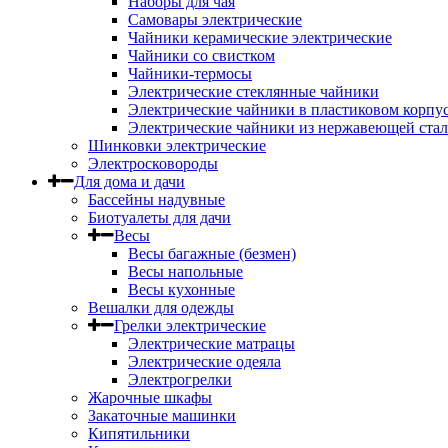
Наборы для чая
Самовары электрические
Чайники керамические электрические
Чайники со свистком
Чайники-термосы
Электрические стеклянные чайники
Электрические чайники в пластиковом корпу
Электрические чайники из нержавеющей ста
Шинковки электрические
Электросковороды
Для дома и дачи
Бассейны надувные
Биотуалеты для дачи
Весы
Весы багажные (безмен)
Весы напольные
Весы кухонные
Вешалки для одежды
Грелки электрические
Электрические матрацы
Электрические одеяла
Электрогрелки
Жарочные шкафы
Закаточные машинки
Кипятильники