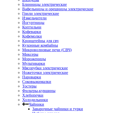
Блинницы электрические
Вафельницы и орешницы электрические
Грили электрические
Измельчители
Йогуртницы
Коптильни
Кофеварки
Кофемолки
Кронштейны для свч
Кухонные комбайны
Микроволновые печи (СВЧ)
Миксеры
Мороженицы
Мультиварки
Мясорубки электрические
Ножеточки электрические
Пароварки
Соковыжималки
Тостеры
Фильтры-кувшины
Хлебопечки
Холодильники
Чайники
Заварочные чайники и турки