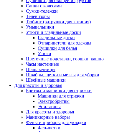
Сушилки для овощей и фруктов
Санки с колесами
Сумки-тележки
Телевизоры
Тюбинг (ватрушки для катания)
Умывальники
Утюги и гладильные доски
Гладильные доски
Отпариватели для одежды
Сушилки для белья
Утюги
Цветочные подставки, горшки, кашпо
Часы настенные
Шашлычницы
Швабры, щетки и метлы для уборки
Швейные машинки
Для красоты и здоровья
Бритвы и машинки для стрижки
Машинки для стрижки
Электробритвы
Эпиляторы
Для красоты и здоровья
Маникюрные наборы
Фены и приборы для укладки
Фен-щетки