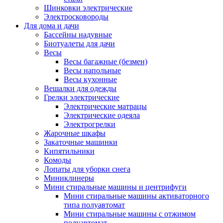
Шинковки электрические
Электросковороды
Для дома и дачи
Бассейны надувные
Биотуалеты для дачи
Весы
Весы багажные (безмен)
Весы напольные
Весы кухонные
Вешалки для одежды
Грелки электрические
Электрические матрацы
Электрические одеяла
Электрогрелки
Жарочные шкафы
Закаточные машинки
Кипятильники
Комоды
Лопаты для уборки снега
Миниклинеры
Мини стиральные машины и центрифуги
Мини стиральные машины активаторного
типа полуавтомат
Мини стиральные машины с отжимом
полуавтомат