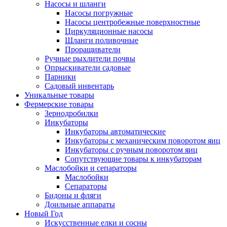
Насосы и шланги
Насосы погружные
Насосы центробежные поверхностные
Циркуляционные насосы
Шланги поливочные
Проращиватели
Ручные рыхлители почвы
Опрыскиватели садовые
Парники
Садовый инвентарь
Уникальные товары
Фермерские товары
Зернодробилки
Инкубаторы
Инкубаторы автоматические
Инкубаторы с механическим поворотом яиц
Инкубаторы с ручным поворотом яиц
Сопутствующие товары к инкубаторам
Маслобойки и сепараторы
Маслобойки
Сепараторы
Бидоны и фляги
Доильные аппараты
Новый Год
Искусственные елки и сосны