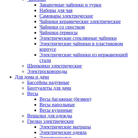
Заварочные чайники и турки
Наборы для чая
Самовары электрические
Чайники керамические электрические
Чайники со свистком
Чайники-термосы
Электрические стеклянные чайники
Электрические чайники в пластиковом
корпусе
Электрические чайники из нержавеющей
стали
Шинковки электрические
Электросковороды
Для дома и дачи
Бассейны надувные
Биотуалеты для дачи
Весы
Весы багажные (безмен)
Весы напольные
Весы кухонные
Вешалки для одежды
Грелки электрические
Электрические матрацы
Электрические одеяла
Электрогрелки