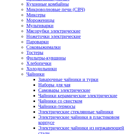
Кухонные комбайны
Микроволновые печи (СВЧ)
Миксеры
Мороженицы
Мультиварки
Мясорубки электрические
Ножеточки электрические
Пароварки
Соковыжималки
Тостеры
Фильтры-кувшины
Хлебопечки
Холодильники
Чайники
Заварочные чайники и турки
Наборы для чая
Самовары электрические
Чайники керамические электрические
Чайники со свистком
Чайники-термосы
Электрические стеклянные чайники
Электрические чайники в пластиковом
корпусе
Электрические чайники из нержавеющей
стали