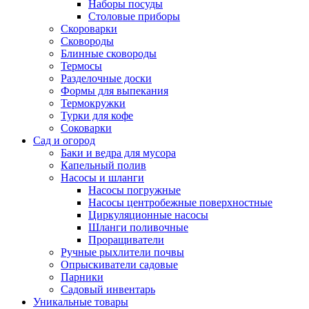
Наборы посуды
Столовые приборы
Скороварки
Сковороды
Блинные сковороды
Термосы
Разделочные доски
Формы для выпекания
Термокружки
Турки для кофе
Соковарки
Сад и огород
Баки и ведра для мусора
Капельный полив
Насосы и шланги
Насосы погружные
Насосы центробежные поверхностные
Циркуляционные насосы
Шланги поливочные
Проращиватели
Ручные рыхлители почвы
Опрыскиватели садовые
Парники
Садовый инвентарь
Уникальные товары