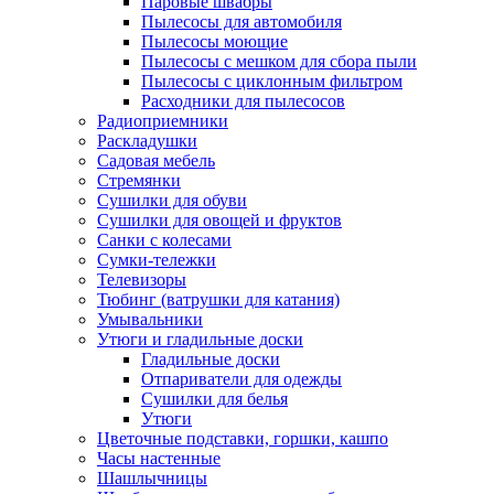
Паровые швабры
Пылесосы для автомобиля
Пылесосы моющие
Пылесосы с мешком для сбора пыли
Пылесосы с циклонным фильтром
Расходники для пылесосов
Радиоприемники
Раскладушки
Садовая мебель
Стремянки
Сушилки для обуви
Сушилки для овощей и фруктов
Санки с колесами
Сумки-тележки
Телевизоры
Тюбинг (ватрушки для катания)
Умывальники
Утюги и гладильные доски
Гладильные доски
Отпариватели для одежды
Сушилки для белья
Утюги
Цветочные подставки, горшки, кашпо
Часы настенные
Шашлычницы