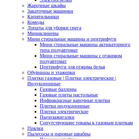
Жарочные шкафы
Закаточные машинки
Кипятильники
Комоды
Лопаты для уборки снега
Миниклинеры
Мини стиральные машины и центрифуги
Мини стиральные машины активаторного
типа полуавтомат
Мини стиральные машины с отжимом
полуавтомат
Центрифуги для отжима белья
Обувницы и этажерки
Плитки газовые | Плитки электрические |
Индукционные
Газовые баллоны
Газовые плиты настольные
Инфракрасные варочные плитки
Плитки индукционные
Плитки электрические
Пьезозажигалки
Сопутствующие товары к газовым плиткам
Прялки
Пылесосы и паровые швабры