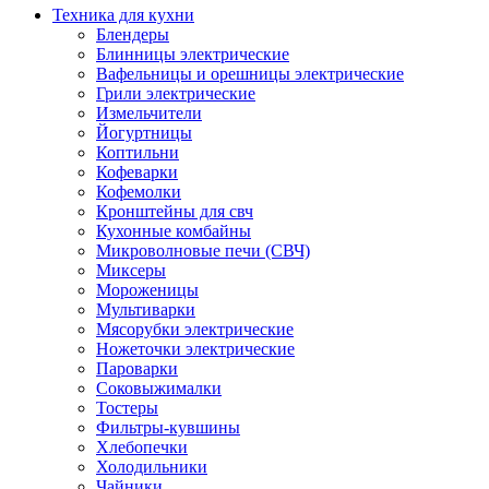
Техника для кухни
Блендеры
Блинницы электрические
Вафельницы и орешницы электрические
Грили электрические
Измельчители
Йогуртницы
Коптильни
Кофеварки
Кофемолки
Кронштейны для свч
Кухонные комбайны
Микроволновые печи (СВЧ)
Миксеры
Мороженицы
Мультиварки
Мясорубки электрические
Ножеточки электрические
Пароварки
Соковыжималки
Тостеры
Фильтры-кувшины
Хлебопечки
Холодильники
Чайники