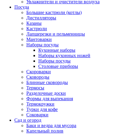
Увлажнители и очистители воздуха
Посуда
Большие кастрюли (котлы)
Дистилляторы
Казаны
Кастрюли
Лапшерезки и пельменницы
Мантоварки
Наборы посуды
Кухонные наборы
Наборы кухонных ножей
Наборы посуды
Столовые приборы
Скороварки
Сковороды
Блинные сковороды
Термосы
Разделочные доски
Формы для выпекания
Термокружки
Турки для кофе
Соковарки
Сад и огород
Баки и ведра для мусора
Капельный полив