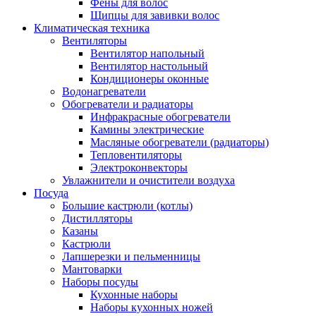
Фены для волос
Щипцы для завивки волос
Климатическая техника
Вентиляторы
Вентилятор напольный
Вентилятор настольный
Кондиционеры оконные
Водонагреватели
Обогреватели и радиаторы
Инфракрасные обогреватели
Камины электрические
Масляные обогреватели (радиаторы)
Тепловентиляторы
Электроконвекторы
Увлажнители и очистители воздуха
Посуда
Большие кастрюли (котлы)
Дистилляторы
Казаны
Кастрюли
Лапшерезки и пельменницы
Мантоварки
Наборы посуды
Кухонные наборы
Наборы кухонных ножей