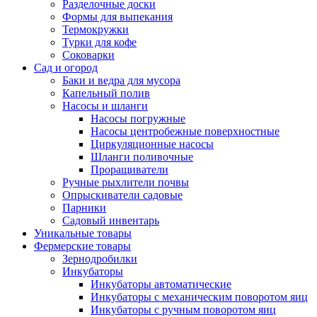
Разделочные доски
Формы для выпекания
Термокружки
Турки для кофе
Соковарки
Сад и огород
Баки и ведра для мусора
Капельный полив
Насосы и шланги
Насосы погружные
Насосы центробежные поверхностные
Циркуляционные насосы
Шланги поливочные
Проращиватели
Ручные рыхлители почвы
Опрыскиватели садовые
Парники
Садовый инвентарь
Уникальные товары
Фермерские товары
Зернодробилки
Инкубаторы
Инкубаторы автоматические
Инкубаторы с механическим поворотом яиц
Инкубаторы с ручным поворотом яиц