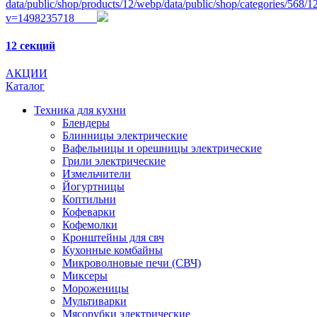
data/public/shop/products/12/webp/data/public/shop/categories/568/
v=1498235718
12 секций
АКЦИИ
Каталог
Техника для кухни
Блендеры
Блинницы электрические
Вафельницы и орешницы электрические
Грили электрические
Измельчители
Йогуртницы
Коптильни
Кофеварки
Кофемолки
Кронштейны для свч
Кухонные комбайны
Микроволновые печи (СВЧ)
Миксеры
Мороженицы
Мультиварки
Мясорубки электрические