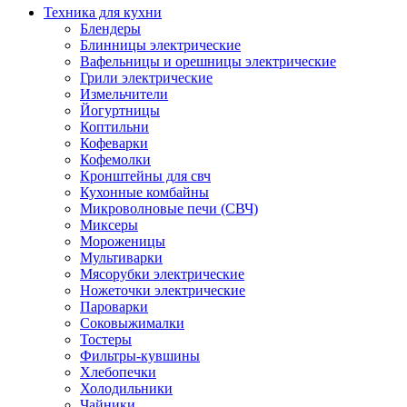
Техника для кухни
Блендеры
Блинницы электрические
Вафельницы и орешницы электрические
Грили электрические
Измельчители
Йогуртницы
Коптильни
Кофеварки
Кофемолки
Кронштейны для свч
Кухонные комбайны
Микроволновые печи (СВЧ)
Миксеры
Мороженицы
Мультиварки
Мясорубки электрические
Ножеточки электрические
Пароварки
Соковыжималки
Тостеры
Фильтры-кувшины
Хлебопечки
Холодильники
Чайники