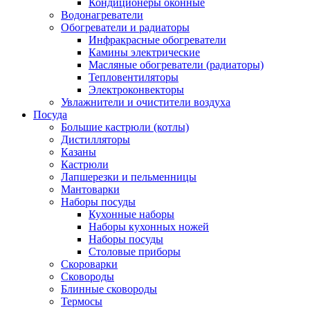
Кондиционеры оконные
Водонагреватели
Обогреватели и радиаторы
Инфракрасные обогреватели
Камины электрические
Масляные обогреватели (радиаторы)
Тепловентиляторы
Электроконвекторы
Увлажнители и очистители воздуха
Посуда
Большие кастрюли (котлы)
Дистилляторы
Казаны
Кастрюли
Лапшерезки и пельменницы
Мантоварки
Наборы посуды
Кухонные наборы
Наборы кухонных ножей
Наборы посуды
Столовые приборы
Скороварки
Сковороды
Блинные сковороды
Термосы