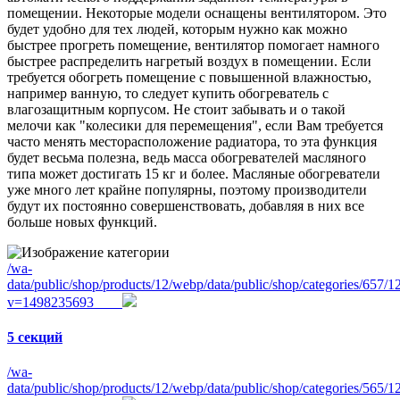
помещении. Некоторые модели оснащены вентилятором. Это
будет удобно для тех людей, которым нужно как можно
быстрее прогреть помещение, вентилятор помогает намного
быстрее распределить нагретый воздух в помещении. Если
требуется обогреть помещение с повышенной влажностью,
например ванную, то следует купить обогреватель с
влагозащитным
корпусом. Не стоит забывать и о такой
мелочи как "колесики для перемещения", если Вам требуется
часто менять месторасположение радиатора, то эта функция
будет весьма полезна, ведь масса обогревателей масляного
типа может достигать 15
кг
и более. Масляные обогреватели
уже много лет крайне популярны, поэтому производители
будут их постоянно совершенствовать, добавляя в них все
больше новых функций.
/wa-
data/public/shop/products/12/webp/data/public/shop/categories/657/
v=1498235693
5 секций
/wa-
data/public/shop/products/12/webp/data/public/shop/categories/565/