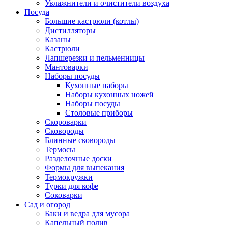
Увлажнители и очистители воздуха
Посуда
Большие кастрюли (котлы)
Дистилляторы
Казаны
Кастрюли
Лапшерезки и пельменницы
Мантоварки
Наборы посуды
Кухонные наборы
Наборы кухонных ножей
Наборы посуды
Столовые приборы
Скороварки
Сковороды
Блинные сковороды
Термосы
Разделочные доски
Формы для выпекания
Термокружки
Турки для кофе
Соковарки
Сад и огород
Баки и ведра для мусора
Капельный полив