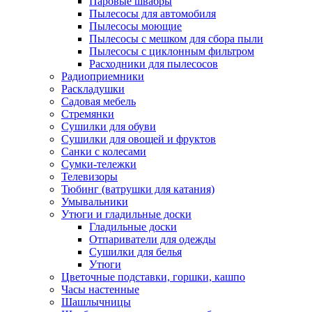
Паровые швабры
Пылесосы для автомобиля
Пылесосы моющие
Пылесосы с мешком для сбора пыли
Пылесосы с циклонным фильтром
Расходники для пылесосов
Радиоприемники
Раскладушки
Садовая мебель
Стремянки
Сушилки для обуви
Сушилки для овощей и фруктов
Санки с колесами
Сумки-тележки
Телевизоры
Тюбинг (ватрушки для катания)
Умывальники
Утюги и гладильные доски
Гладильные доски
Отпариватели для одежды
Сушилки для белья
Утюги
Цветочные подставки, горшки, кашпо
Часы настенные
Шашлычницы