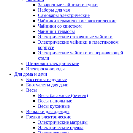
Заварочные чайники и турки
Наборы для чая
Самовары электрические
Чайники керамические электрические
Чайники со свистком
Чайники-термосы
Электрические стеклянные чайники
Электрические чайники в пластиковом
корпусе
Электрические чайники из нержавеющей
стали
Шинковки электрические
Электросковороды
Для дома и дачи
Бассейны надувные
Биотуалеты для дачи
Весы
Весы багажные (безмен)
Весы напольные
Весы кухонные
Вешалки для одежды
Грелки электрические
Электрические матрацы
Электрические одеяла
Электрогрелки