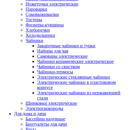
Ножеточки электрические
Пароварки
Соковыжималки
Тостеры
Фильтры-кувшины
Хлебопечки
Холодильники
Чайники
Заварочные чайники и турки
Наборы для чая
Самовары электрические
Чайники керамические электрические
Чайники со свистком
Чайники-термосы
Электрические стеклянные чайники
Электрические чайники в пластиковом
корпусе
Электрические чайники из нержавеющей
стали
Шинковки электрические
Электросковороды
Для дома и дачи
Бассейны надувные
Биотуалеты для дачи
Весы