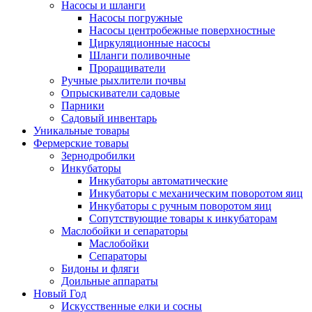
Насосы и шланги
Насосы погружные
Насосы центробежные поверхностные
Циркуляционные насосы
Шланги поливочные
Проращиватели
Ручные рыхлители почвы
Опрыскиватели садовые
Парники
Садовый инвентарь
Уникальные товары
Фермерские товары
Зернодробилки
Инкубаторы
Инкубаторы автоматические
Инкубаторы с механическим поворотом яиц
Инкубаторы с ручным поворотом яиц
Сопутствующие товары к инкубаторам
Маслобойки и сепараторы
Маслобойки
Сепараторы
Бидоны и фляги
Доильные аппараты
Новый Год
Искусственные елки и сосны