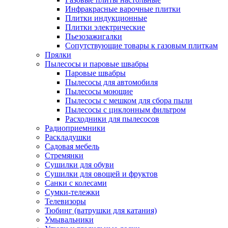
Инфракрасные варочные плитки
Плитки индукционные
Плитки электрические
Пьезозажигалки
Сопутствующие товары к газовым плиткам
Прялки
Пылесосы и паровые швабры
Паровые швабры
Пылесосы для автомобиля
Пылесосы моющие
Пылесосы с мешком для сбора пыли
Пылесосы с циклонным фильтром
Расходники для пылесосов
Радиоприемники
Раскладушки
Садовая мебель
Стремянки
Сушилки для обуви
Сушилки для овощей и фруктов
Санки с колесами
Сумки-тележки
Телевизоры
Тюбинг (ватрушки для катания)
Умывальники