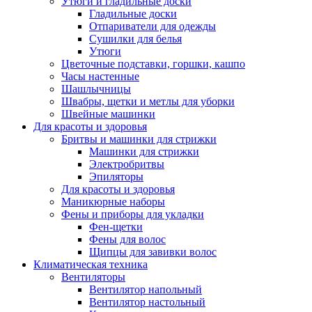
Утюги и гладильные доски
Гладильные доски
Отпариватели для одежды
Сушилки для белья
Утюги
Цветочные подставки, горшки, кашпо
Часы настенные
Шашлычницы
Швабры, щетки и метлы для уборки
Швейные машинки
Для красоты и здоровья
Бритвы и машинки для стрижки
Машинки для стрижки
Электробритвы
Эпиляторы
Для красоты и здоровья
Маникюрные наборы
Фены и приборы для укладки
Фен-щетки
Фены для волос
Щипцы для завивки волос
Климатическая техника
Вентиляторы
Вентилятор напольный
Вентилятор настольный