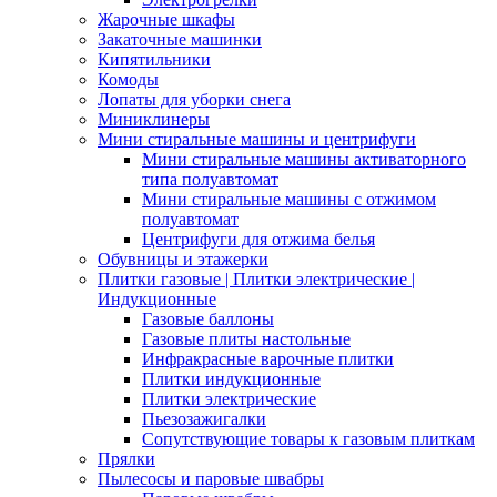
Жарочные шкафы
Закаточные машинки
Кипятильники
Комоды
Лопаты для уборки снега
Миниклинеры
Мини стиральные машины и центрифуги
Мини стиральные машины активаторного
типа полуавтомат
Мини стиральные машины с отжимом
полуавтомат
Центрифуги для отжима белья
Обувницы и этажерки
Плитки газовые | Плитки электрические |
Индукционные
Газовые баллоны
Газовые плиты настольные
Инфракрасные варочные плитки
Плитки индукционные
Плитки электрические
Пьезозажигалки
Сопутствующие товары к газовым плиткам
Прялки
Пылесосы и паровые швабры