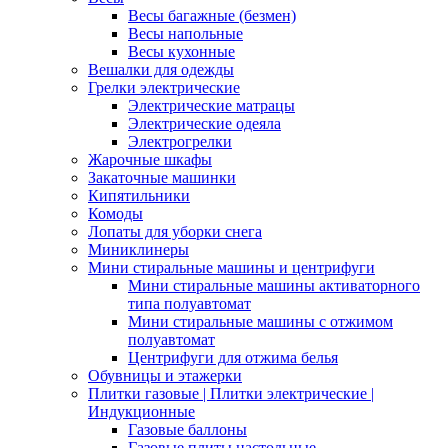
Весы багажные (безмен)
Весы напольные
Весы кухонные
Вешалки для одежды
Грелки электрические
Электрические матрацы
Электрические одеяла
Электрогрелки
Жарочные шкафы
Закаточные машинки
Кипятильники
Комоды
Лопаты для уборки снега
Миниклинеры
Мини стиральные машины и центрифуги
Мини стиральные машины активаторного
типа полуавтомат
Мини стиральные машины с отжимом
полуавтомат
Центрифуги для отжима белья
Обувницы и этажерки
Плитки газовые | Плитки электрические |
Индукционные
Газовые баллоны
Газовые плиты настольные