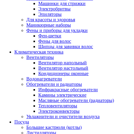
Машинки для стрижки
Электробритвы
Эпиляторы
Для красоты и здоровья
Маникюрные наборы
Фены и приборы для укладки
Фен-щетки
Фены для волос
Щипцы для завивки волос
Климатическая техника
Вентиляторы
Вентилятор напольный
Вентилятор настольный
Кондиционеры оконные
Водонагреватели
Обогреватели и радиаторы
Инфракрасные обогреватели
Камины электрические
Масляные обогреватели (радиаторы)
Тепловентиляторы
Электроконвекторы
Увлажнители и очистители воздуха
Посуда
Большие кастрюли (котлы)
Дистилляторы