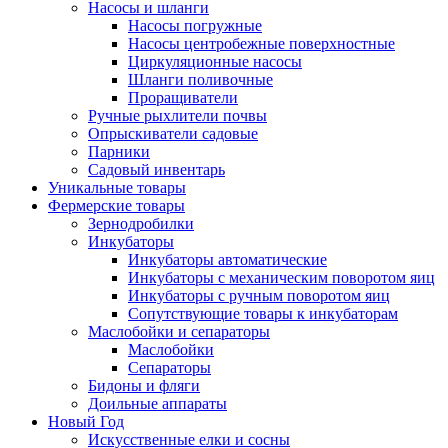
Насосы и шланги
Насосы погружные
Насосы центробежные поверхностные
Циркуляционные насосы
Шланги поливочные
Проращиватели
Ручные рыхлители почвы
Опрыскиватели садовые
Парники
Садовый инвентарь
Уникальные товары
Фермерские товары
Зернодробилки
Инкубаторы
Инкубаторы автоматические
Инкубаторы с механическим поворотом яиц
Инкубаторы с ручным поворотом яиц
Сопутствующие товары к инкубаторам
Маслобойки и сепараторы
Маслобойки
Сепараторы
Бидоны и фляги
Доильные аппараты
Новый Год
Искусственные елки и сосны