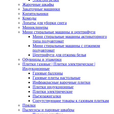
Жарочные шкафы
Закаточные машинки
Кипятильники
Комоды
Лопаты для уборки снега
Миниклинеры
Мини стиральные машины и центрифуги
Мини стиральные машины активаторного
типа полуавтомат
Мини стиральные машины с отжимом
полуавтомат
Центрифуги для отжима белья
Обувницы и этажерки
Плитки газовые | Плитки электрические |
Индукционные
Газовые баллоны
Газовые плиты настольные
Инфракрасные варочные плитки
Плитки индукционные
Плитки электрические
Пьезозажигалки
Сопутствующие товары к газовым плиткам
Прялки
Пылесосы и паровые швабры