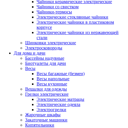
Чайники керамические электрические
Чайники со свистком
Чайники-термосы
Электрические стеклянные чайники
Электрические чайники в пластиковом
корпусе
Электрические чайники из нержавеющей
стали
Шинковки электрические
Электросковороды
Для дома и дачи
Бассейны надувные
Биотуалеты для дачи
Весы
Весы багажные (безмен)
Весы напольные
Весы кухонные
Вешалки для одежды
Грелки электрические
Электрические матрацы
Электрические одеяла
Электрогрелки
Жарочные шкафы
Закаточные машинки
Кипятильники