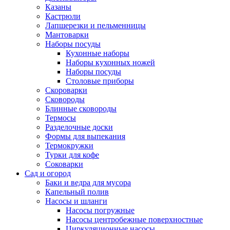
Казаны
Кастрюли
Лапшерезки и пельменницы
Мантоварки
Наборы посуды
Кухонные наборы
Наборы кухонных ножей
Наборы посуды
Столовые приборы
Скороварки
Сковороды
Блинные сковороды
Термосы
Разделочные доски
Формы для выпекания
Термокружки
Турки для кофе
Соковарки
Сад и огород
Баки и ведра для мусора
Капельный полив
Насосы и шланги
Насосы погружные
Насосы центробежные поверхностные
Циркуляционные насосы