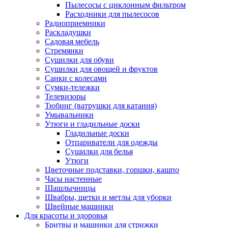
Пылесосы с циклонным фильтром
Расходники для пылесосов
Радиоприемники
Раскладушки
Садовая мебель
Стремянки
Сушилки для обуви
Сушилки для овощей и фруктов
Санки с колесами
Сумки-тележки
Телевизоры
Тюбинг (ватрушки для катания)
Умывальники
Утюги и гладильные доски
Гладильные доски
Отпариватели для одежды
Сушилки для белья
Утюги
Цветочные подставки, горшки, кашпо
Часы настенные
Шашлычницы
Швабры, щетки и метлы для уборки
Швейные машинки
Для красоты и здоровья
Бритвы и машинки для стрижки