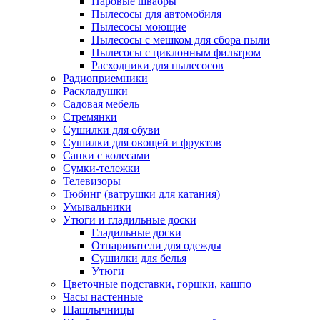
Паровые швабры
Пылесосы для автомобиля
Пылесосы моющие
Пылесосы с мешком для сбора пыли
Пылесосы с циклонным фильтром
Расходники для пылесосов
Радиоприемники
Раскладушки
Садовая мебель
Стремянки
Сушилки для обуви
Сушилки для овощей и фруктов
Санки с колесами
Сумки-тележки
Телевизоры
Тюбинг (ватрушки для катания)
Умывальники
Утюги и гладильные доски
Гладильные доски
Отпариватели для одежды
Сушилки для белья
Утюги
Цветочные подставки, горшки, кашпо
Часы настенные
Шашлычницы