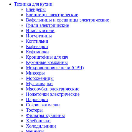
Техника для кухни
Блендеры
Блинницы электрические
Вафельницы и орешницы электрические
Грили электрические
Измельчители
Йогуртницы
Коптильни
Кофеварки
Кофемолки
Кронштейны для свч
Кухонные комбайны
Микроволновые печи (СВЧ)
Миксеры
Мороженицы
Мультиварки
Мясорубки электрические
Ножеточки электрические
Пароварки
Соковыжималки
Тостеры
Фильтры-кувшины
Хлебопечки
Холодильники
Чайники