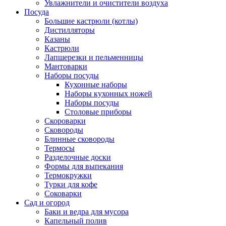
Увлажнители и очистители воздуха
Посуда
Большие кастрюли (котлы)
Дистилляторы
Казаны
Кастрюли
Лапшерезки и пельменницы
Мантоварки
Наборы посуды
Кухонные наборы
Наборы кухонных ножей
Наборы посуды
Столовые приборы
Скороварки
Сковороды
Блинные сковороды
Термосы
Разделочные доски
Формы для выпекания
Термокружки
Турки для кофе
Соковарки
Сад и огород
Баки и ведра для мусора
Капельный полив