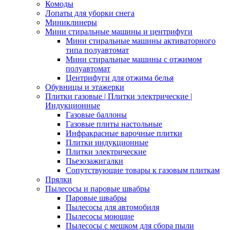
Комоды
Лопаты для уборки снега
Миниклинеры
Мини стиральные машины и центрифуги
Мини стиральные машины активаторного
типа полуавтомат
Мини стиральные машины с отжимом
полуавтомат
Центрифуги для отжима белья
Обувницы и этажерки
Плитки газовые | Плитки электрические |
Индукционные
Газовые баллоны
Газовые плиты настольные
Инфракрасные варочные плитки
Плитки индукционные
Плитки электрические
Пьезозажигалки
Сопутствующие товары к газовым плиткам
Прялки
Пылесосы и паровые швабры
Паровые швабры
Пылесосы для автомобиля
Пылесосы моющие
Пылесосы с мешком для сбора пыли