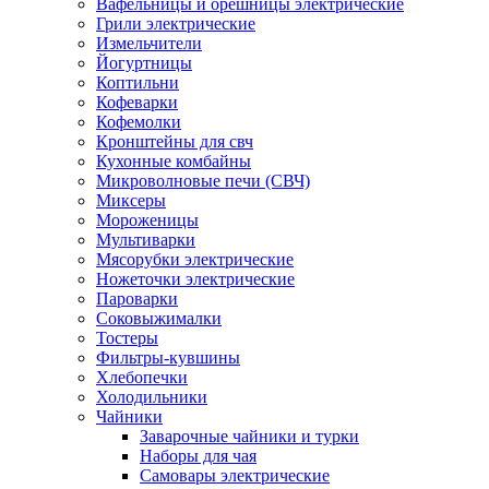
Вафельницы и орешницы электрические
Грили электрические
Измельчители
Йогуртницы
Коптильни
Кофеварки
Кофемолки
Кронштейны для свч
Кухонные комбайны
Микроволновые печи (СВЧ)
Миксеры
Мороженицы
Мультиварки
Мясорубки электрические
Ножеточки электрические
Пароварки
Соковыжималки
Тостеры
Фильтры-кувшины
Хлебопечки
Холодильники
Чайники
Заварочные чайники и турки
Наборы для чая
Самовары электрические