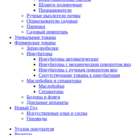
Шланги поливочные
Проращиватели
Ручные рыхлители почвы
Опрыскиватели садовые
Парники
Садовый инвентарь
Уникальные товары
Фермерские товары
Зернодробилки
Инкубаторы
Инкубаторы автоматические
Инкубаторы с механическим поворотом яиц
Инкубаторы с ручным поворотом яиц
Сопутствующие товары к инкубаторам
Маслобойки и сепараторы
Маслобойки
Сепараторы
Бидоны и фляги
Доильные аппараты
Новый Год
Искусственные елки и сосны
Гирлянды
Уголок покупателя
Рецепты