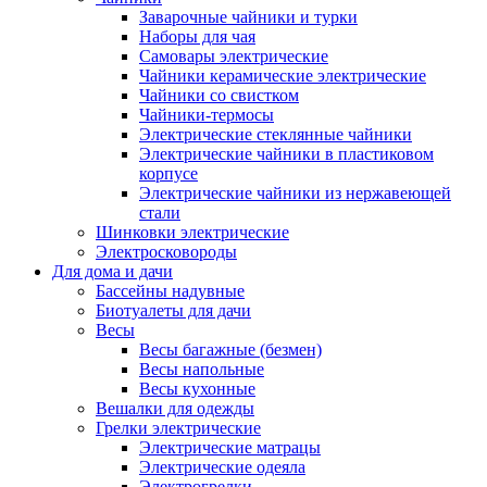
Заварочные чайники и турки
Наборы для чая
Самовары электрические
Чайники керамические электрические
Чайники со свистком
Чайники-термосы
Электрические стеклянные чайники
Электрические чайники в пластиковом
корпусе
Электрические чайники из нержавеющей
стали
Шинковки электрические
Электросковороды
Для дома и дачи
Бассейны надувные
Биотуалеты для дачи
Весы
Весы багажные (безмен)
Весы напольные
Весы кухонные
Вешалки для одежды
Грелки электрические
Электрические матрацы
Электрические одеяла
Электрогрелки