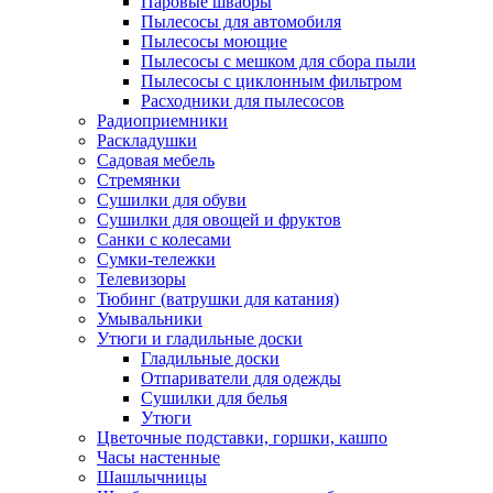
Паровые швабры
Пылесосы для автомобиля
Пылесосы моющие
Пылесосы с мешком для сбора пыли
Пылесосы с циклонным фильтром
Расходники для пылесосов
Радиоприемники
Раскладушки
Садовая мебель
Стремянки
Сушилки для обуви
Сушилки для овощей и фруктов
Санки с колесами
Сумки-тележки
Телевизоры
Тюбинг (ватрушки для катания)
Умывальники
Утюги и гладильные доски
Гладильные доски
Отпариватели для одежды
Сушилки для белья
Утюги
Цветочные подставки, горшки, кашпо
Часы настенные
Шашлычницы