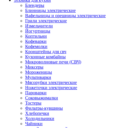
Техника для кухни
Блендеры
Блинницы электрические
Вафельницы и орешницы электрические
Грили электрические
Измельчители
Йогуртницы
Коптильни
Кофеварки
Кофемолки
Кронштейны для свч
Кухонные комбайны
Микроволновые печи (СВЧ)
Миксеры
Мороженицы
Мультиварки
Мясорубки электрические
Ножеточки электрические
Пароварки
Соковыжималки
Тостеры
Фильтры-кувшины
Хлебопечки
Холодильники
Чайники