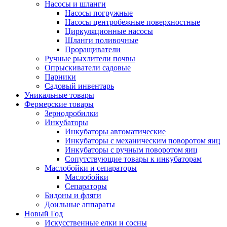
Насосы и шланги
Насосы погружные
Насосы центробежные поверхностные
Циркуляционные насосы
Шланги поливочные
Проращиватели
Ручные рыхлители почвы
Опрыскиватели садовые
Парники
Садовый инвентарь
Уникальные товары
Фермерские товары
Зернодробилки
Инкубаторы
Инкубаторы автоматические
Инкубаторы с механическим поворотом яиц
Инкубаторы с ручным поворотом яиц
Сопутствующие товары к инкубаторам
Маслобойки и сепараторы
Маслобойки
Сепараторы
Бидоны и фляги
Доильные аппараты
Новый Год
Искусственные елки и сосны