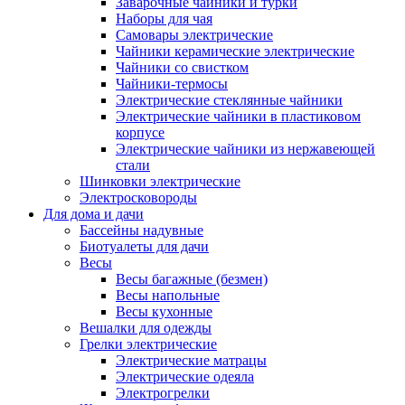
Заварочные чайники и турки
Наборы для чая
Самовары электрические
Чайники керамические электрические
Чайники со свистком
Чайники-термосы
Электрические стеклянные чайники
Электрические чайники в пластиковом
корпусе
Электрические чайники из нержавеющей
стали
Шинковки электрические
Электросковороды
Для дома и дачи
Бассейны надувные
Биотуалеты для дачи
Весы
Весы багажные (безмен)
Весы напольные
Весы кухонные
Вешалки для одежды
Грелки электрические
Электрические матрацы
Электрические одеяла
Электрогрелки