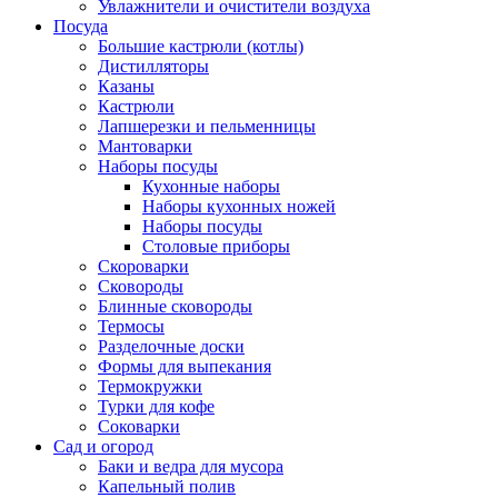
Увлажнители и очистители воздуха
Посуда
Большие кастрюли (котлы)
Дистилляторы
Казаны
Кастрюли
Лапшерезки и пельменницы
Мантоварки
Наборы посуды
Кухонные наборы
Наборы кухонных ножей
Наборы посуды
Столовые приборы
Скороварки
Сковороды
Блинные сковороды
Термосы
Разделочные доски
Формы для выпекания
Термокружки
Турки для кофе
Соковарки
Сад и огород
Баки и ведра для мусора
Капельный полив