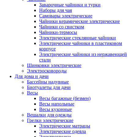
Заварочные чайники и турки
Наборы для чая
Самовары электрические
Чайники керамические электрические
Чайники со свистком
Чайники-термосы
Электрические стеклянные чайники
Электрические чайники в пластиковом
корпусе
Электрические чайники из нержавеющей
стали
Шинковки электрические
Электросковороды
Для дома и дачи
Бассейны надувные
Биотуалеты для дачи
Весы
Весы багажные (безмен)
Весы напольные
Весы кухонные
Вешалки для одежды
Грелки электрические
Электрические матрацы
Электрические одеяла
Электрогрелки