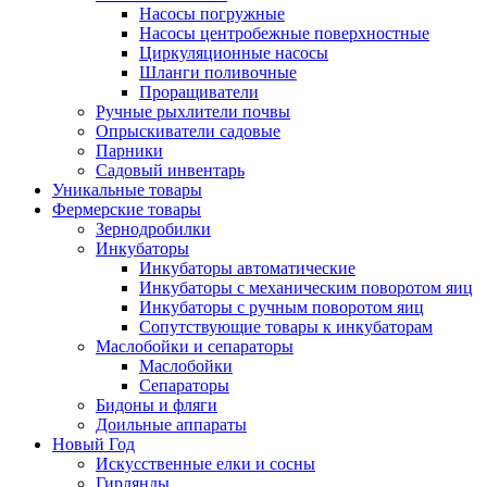
Насосы погружные
Насосы центробежные поверхностные
Циркуляционные насосы
Шланги поливочные
Проращиватели
Ручные рыхлители почвы
Опрыскиватели садовые
Парники
Садовый инвентарь
Уникальные товары
Фермерские товары
Зернодробилки
Инкубаторы
Инкубаторы автоматические
Инкубаторы с механическим поворотом яиц
Инкубаторы с ручным поворотом яиц
Сопутствующие товары к инкубаторам
Маслобойки и сепараторы
Маслобойки
Сепараторы
Бидоны и фляги
Доильные аппараты
Новый Год
Искусственные елки и сосны
Гирлянды