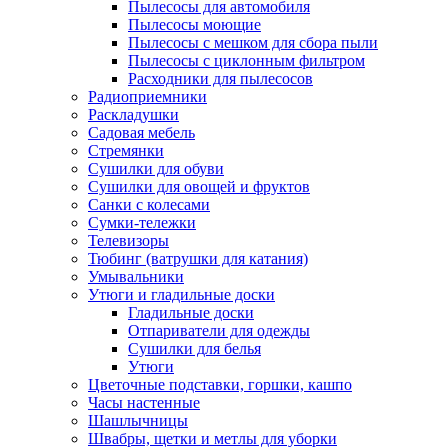
Пылесосы для автомобиля
Пылесосы моющие
Пылесосы с мешком для сбора пыли
Пылесосы с циклонным фильтром
Расходники для пылесосов
Радиоприемники
Раскладушки
Садовая мебель
Стремянки
Сушилки для обуви
Сушилки для овощей и фруктов
Санки с колесами
Сумки-тележки
Телевизоры
Тюбинг (ватрушки для катания)
Умывальники
Утюги и гладильные доски
Гладильные доски
Отпариватели для одежды
Сушилки для белья
Утюги
Цветочные подставки, горшки, кашпо
Часы настенные
Шашлычницы
Швабры, щетки и метлы для уборки