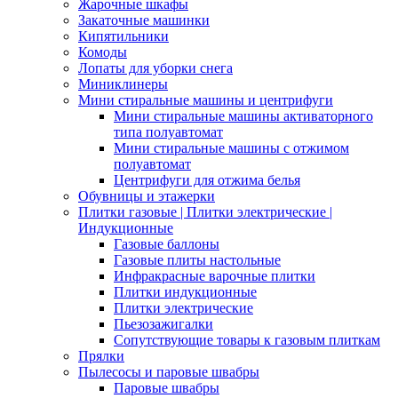
Жарочные шкафы
Закаточные машинки
Кипятильники
Комоды
Лопаты для уборки снега
Миниклинеры
Мини стиральные машины и центрифуги
Мини стиральные машины активаторного
типа полуавтомат
Мини стиральные машины с отжимом
полуавтомат
Центрифуги для отжима белья
Обувницы и этажерки
Плитки газовые | Плитки электрические |
Индукционные
Газовые баллоны
Газовые плиты настольные
Инфракрасные варочные плитки
Плитки индукционные
Плитки электрические
Пьезозажигалки
Сопутствующие товары к газовым плиткам
Прялки
Пылесосы и паровые швабры
Паровые швабры