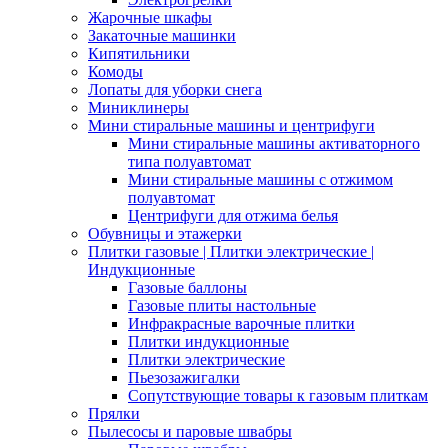
Жарочные шкафы
Закаточные машинки
Кипятильники
Комоды
Лопаты для уборки снега
Миниклинеры
Мини стиральные машины и центрифуги
Мини стиральные машины активаторного
типа полуавтомат
Мини стиральные машины с отжимом
полуавтомат
Центрифуги для отжима белья
Обувницы и этажерки
Плитки газовые | Плитки электрические |
Индукционные
Газовые баллоны
Газовые плиты настольные
Инфракрасные варочные плитки
Плитки индукционные
Плитки электрические
Пьезозажигалки
Сопутствующие товары к газовым плиткам
Прялки
Пылесосы и паровые швабры