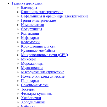
Техника для кухни
Блендеры
Блинницы электрические
Вафельницы и орешницы электрические
Грили электрические
Измельчители
Йогуртницы
Коптильни
Кофеварки
Кофемолки
Кронштейны для свч
Кухонные комбайны
Микроволновые печи (СВЧ)
Миксеры
Мороженицы
Мультиварки
Мясорубки электрические
Ножеточки электрические
Пароварки
Соковыжималки
Тостеры
Фильтры-кувшины
Хлебопечки
Холодильники
Чайники