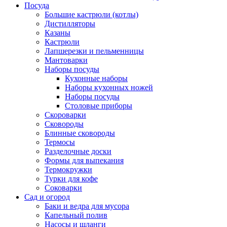
Посуда
Большие кастрюли (котлы)
Дистилляторы
Казаны
Кастрюли
Лапшерезки и пельменницы
Мантоварки
Наборы посуды
Кухонные наборы
Наборы кухонных ножей
Наборы посуды
Столовые приборы
Скороварки
Сковороды
Блинные сковороды
Термосы
Разделочные доски
Формы для выпекания
Термокружки
Турки для кофе
Соковарки
Сад и огород
Баки и ведра для мусора
Капельный полив
Насосы и шланги