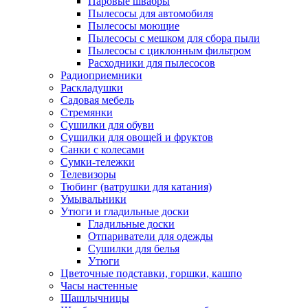
Паровые швабры
Пылесосы для автомобиля
Пылесосы моющие
Пылесосы с мешком для сбора пыли
Пылесосы с циклонным фильтром
Расходники для пылесосов
Радиоприемники
Раскладушки
Садовая мебель
Стремянки
Сушилки для обуви
Сушилки для овощей и фруктов
Санки с колесами
Сумки-тележки
Телевизоры
Тюбинг (ватрушки для катания)
Умывальники
Утюги и гладильные доски
Гладильные доски
Отпариватели для одежды
Сушилки для белья
Утюги
Цветочные подставки, горшки, кашпо
Часы настенные
Шашлычницы