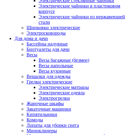
Электрические стеклянные чайники
Электрические чайники в пластиковом
корпусе
Электрические чайники из нержавеющей
стали
Шинковки электрические
Электросковороды
Для дома и дачи
Бассейны надувные
Биотуалеты для дачи
Весы
Весы багажные (безмен)
Весы напольные
Весы кухонные
Вешалки для одежды
Грелки электрические
Электрические матрацы
Электрические одеяла
Электрогрелки
Жарочные шкафы
Закаточные машинки
Кипятильники
Комоды
Лопаты для уборки снега
Миниклинеры