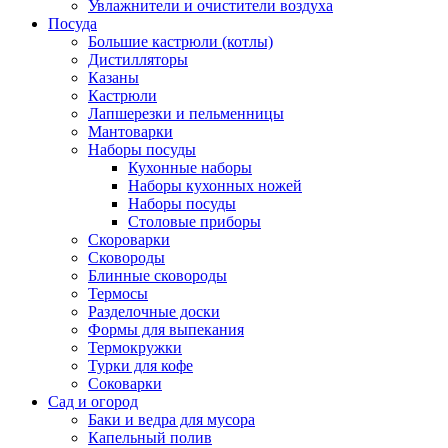
Увлажнители и очистители воздуха
Посуда
Большие кастрюли (котлы)
Дистилляторы
Казаны
Кастрюли
Лапшерезки и пельменницы
Мантоварки
Наборы посуды
Кухонные наборы
Наборы кухонных ножей
Наборы посуды
Столовые приборы
Скороварки
Сковороды
Блинные сковороды
Термосы
Разделочные доски
Формы для выпекания
Термокружки
Турки для кофе
Соковарки
Сад и огород
Баки и ведра для мусора
Капельный полив