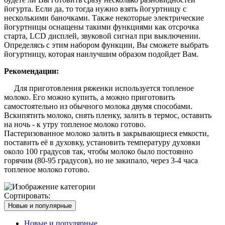
йогурта. Если да, то тогда нужно взять йогуртницу с
несколькими баночками. Также некоторые электрические
йогуртницы оснащены такими функциями как отсрочка
старта, LCD дисплей, звуковой сигнал при выключении.
Определясь с этим набором функции, Вы сможете выбрать
йогуртницу, которая наилучшим образом подойдет Вам.
Рекомендации:
Для приготовления ряженки используется топленое
молоко. Его можно купить, а можно приготовить
самостоятельно из обычного молока двумя способами.
Вскипятить молоко, снять пленку, залить в термос, оставить
на ночь - к утру топленое молоко готово.
Пастеризованное молоко залить в закрывающиеся емкости,
поставить её в духовку, установить температуру духовки
около 100 градусов так, чтобы молоко было постоянно
горячим (80-95 градусов), но не закипало, через 3-4 часа
топленое молоко готово.
Сортировать:
Новые и популярные
Новые и популярные