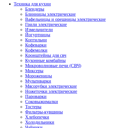
Техника для кухни
Блендеры
Блинницы электрические
Вафельницы и орешницы электрические
Грили электрические
Измельчители
Йогуртницы
Коптильни
Кофеварки
Кофемолки
Кронштейны для свч
Кухонные комбайны
Микроволновые печи (СВЧ)
Миксеры
Мороженицы
Мультиварки
Мясорубки электрические
Ножеточки электрические
Пароварки
Соковыжималки
Тостеры
Фильтры-кувшины
Хлебопечки
Холодильники
Чайники