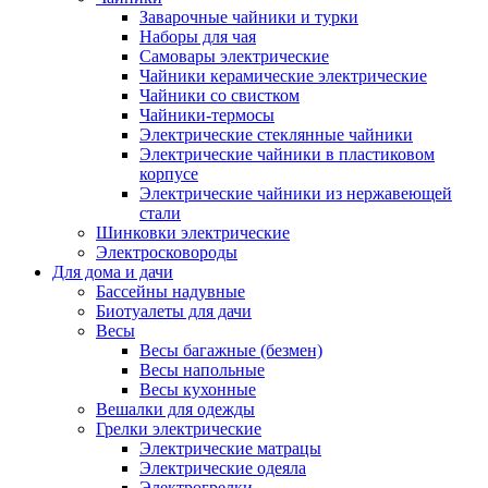
Заварочные чайники и турки
Наборы для чая
Самовары электрические
Чайники керамические электрические
Чайники со свистком
Чайники-термосы
Электрические стеклянные чайники
Электрические чайники в пластиковом
корпусе
Электрические чайники из нержавеющей
стали
Шинковки электрические
Электросковороды
Для дома и дачи
Бассейны надувные
Биотуалеты для дачи
Весы
Весы багажные (безмен)
Весы напольные
Весы кухонные
Вешалки для одежды
Грелки электрические
Электрические матрацы
Электрические одеяла
Электрогрелки