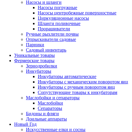
Насосы и шланги
Насосы погружные
Насосы центробежные поверхностные
Циркуляционные насосы
Шланги поливочные
Проращиватели
Ручные рыхлители почвы
Опрыскиватели садовые
Парники
Садовый инвентарь
Уникальные товары
Фермерские товары
Зернодробилки
Инкубаторы
Инкубаторы автоматические
Инкубаторы с механическим поворотом яиц
Инкубаторы с ручным поворотом яиц
Сопутствующие товары к инкубаторам
Маслобойки и сепараторы
Маслобойки
Сепараторы
Бидоны и фляги
Доильные аппараты
Новый Год
Искусственные елки и сосны