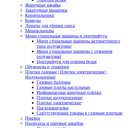
Жарочные шкафы
Закаточные машинки
Кипятильники
Комоды
Лопаты для уборки снега
Миниклинеры
Мини стиральные машины и центрифуги
Мини стиральные машины активаторного
типа полуавтомат
Мини стиральные машины с отжимом
полуавтомат
Центрифуги для отжима белья
Обувницы и этажерки
Плитки газовые | Плитки электрические |
Индукционные
Газовые баллоны
Газовые плиты настольные
Инфракрасные варочные плитки
Плитки индукционные
Плитки электрические
Пьезозажигалки
Сопутствующие товары к газовым плиткам
Прялки
Пылесосы и паровые швабры