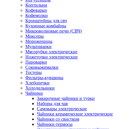
Коптильни
Кофеварки
Кофемолки
Кронштейны для свч
Кухонные комбайны
Микроволновые печи (СВЧ)
Миксеры
Мороженицы
Мультиварки
Мясорубки электрические
Ножеточки электрические
Пароварки
Соковыжималки
Тостеры
Фильтры-кувшины
Хлебопечки
Холодильники
Чайники
Заварочные чайники и турки
Наборы для чая
Самовары электрические
Чайники керамические электрические
Чайники со свистком
Чайники-термосы