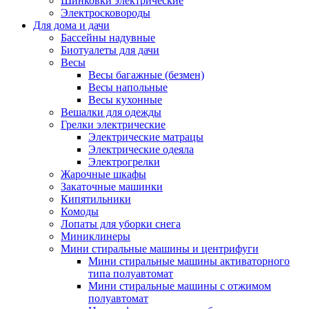
Шинковки электрические
Электросковороды
Для дома и дачи
Бассейны надувные
Биотуалеты для дачи
Весы
Весы багажные (безмен)
Весы напольные
Весы кухонные
Вешалки для одежды
Грелки электрические
Электрические матрацы
Электрические одеяла
Электрогрелки
Жарочные шкафы
Закаточные машинки
Кипятильники
Комоды
Лопаты для уборки снега
Миниклинеры
Мини стиральные машины и центрифуги
Мини стиральные машины активаторного
типа полуавтомат
Мини стиральные машины с отжимом
полуавтомат