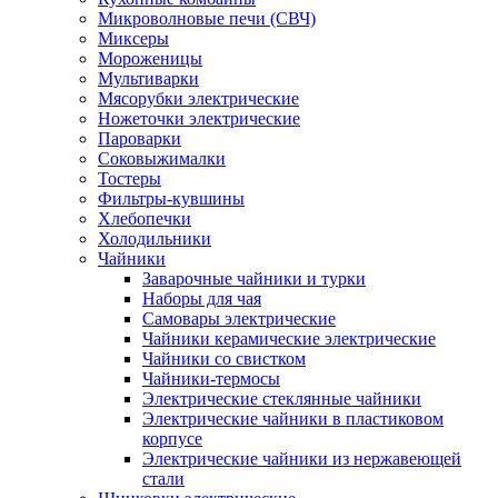
Микроволновые печи (СВЧ)
Миксеры
Мороженицы
Мультиварки
Мясорубки электрические
Ножеточки электрические
Пароварки
Соковыжималки
Тостеры
Фильтры-кувшины
Хлебопечки
Холодильники
Чайники
Заварочные чайники и турки
Наборы для чая
Самовары электрические
Чайники керамические электрические
Чайники со свистком
Чайники-термосы
Электрические стеклянные чайники
Электрические чайники в пластиковом
корпусе
Электрические чайники из нержавеющей
стали