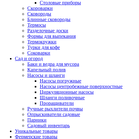
Столовые приборы
Скороварки
Сковороды
Блинные сковороды
Термосы
Разделочные доски
Формы для выпекания
Термокружки
Турки для кофе
Соковарки
Сад и огород
Баки и ведра для мусора
Капельный полив
Насосы и шланги
Насосы погружные
Насосы центробежные поверхностные
Циркуляционные насосы
Шланги поливочные
Проращиватели
Ручные рыхлители почвы
Опрыскиватели садовые
Парники
Садовый инвентарь
Уникальные товары
Фермерские товары