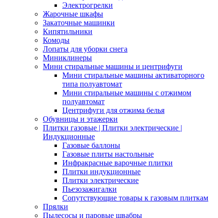
Электрогрелки
Жарочные шкафы
Закаточные машинки
Кипятильники
Комоды
Лопаты для уборки снега
Миниклинеры
Мини стиральные машины и центрифуги
Мини стиральные машины активаторного
типа полуавтомат
Мини стиральные машины с отжимом
полуавтомат
Центрифуги для отжима белья
Обувницы и этажерки
Плитки газовые | Плитки электрические |
Индукционные
Газовые баллоны
Газовые плиты настольные
Инфракрасные варочные плитки
Плитки индукционные
Плитки электрические
Пьезозажигалки
Сопутствующие товары к газовым плиткам
Прялки
Пылесосы и паровые швабры