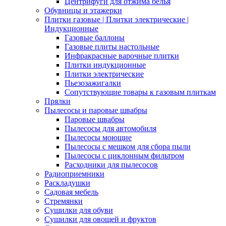
Центрифуги для отжима белья
Обувницы и этажерки
Плитки газовые | Плитки электрические |
Индукционные
Газовые баллоны
Газовые плиты настольные
Инфракрасные варочные плитки
Плитки индукционные
Плитки электрические
Пьезозажигалки
Сопутствующие товары к газовым плиткам
Прялки
Пылесосы и паровые швабры
Паровые швабры
Пылесосы для автомобиля
Пылесосы моющие
Пылесосы с мешком для сбора пыли
Пылесосы с циклонным фильтром
Расходники для пылесосов
Радиоприемники
Раскладушки
Садовая мебель
Стремянки
Сушилки для обуви
Сушилки для овощей и фруктов