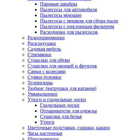
Паровые швабры
Пылесосы для автомобиля
Пылесосы моющие
Пылесосы с мешком для сбора пыли
Пылесосы с циклонным фильтром
Расходники для пылесосов
Радиоприемники
Раскладушки
Садовая мебель
Стремянки
Сушилки для обуви
Сушилки для овощей и фруктов
Санки с колесами
Сумки-тележки
Телевизоры
Тюбинг (ватрушки для катания)
Умывальники
Утюги и гладильные доски
Гладильные доски
Отпариватели для одежды
Сушилки для белья
Утюги
Цветочные подставки, горшки, кашпо
Часы настенные
Шашлычницы