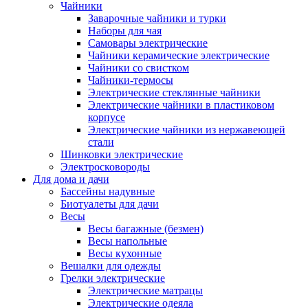
Чайники
Заварочные чайники и турки
Наборы для чая
Самовары электрические
Чайники керамические электрические
Чайники со свистком
Чайники-термосы
Электрические стеклянные чайники
Электрические чайники в пластиковом
корпусе
Электрические чайники из нержавеющей
стали
Шинковки электрические
Электросковороды
Для дома и дачи
Бассейны надувные
Биотуалеты для дачи
Весы
Весы багажные (безмен)
Весы напольные
Весы кухонные
Вешалки для одежды
Грелки электрические
Электрические матрацы
Электрические одеяла