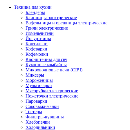
Техника для кухни
Блендеры
Блинницы электрические
Вафельницы и орешницы электрические
Грили электрические
Измельчители
Йогуртницы
Коптильни
Кофеварки
Кофемолки
Кронштейны для свч
Кухонные комбайны
Микроволновые печи (СВЧ)
Миксеры
Мороженицы
Мультиварки
Мясорубки электрические
Ножеточки электрические
Пароварки
Соковыжималки
Тостеры
Фильтры-кувшины
Хлебопечки
Холодильники