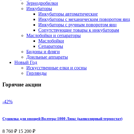
Зернодробилки
Инкубаторы
Инкубаторы автоматические
Инкубаторы с механическим поворотом яиц
Инкубаторы с ручным поворотом яиц
Сопутствующие товары к инкубаторам
Маслобойки и сепараторы
Маслобойки
Сепараторы
Бидоны и фляги
Доильные аппараты
Новый Год
Искусственные елки и сосны
Гирлянды
Горячие акции
-42%
Сушилка для овощей Волтера-1000 Люкс (капиллярный термостат)
8 760
₽
15 200
₽