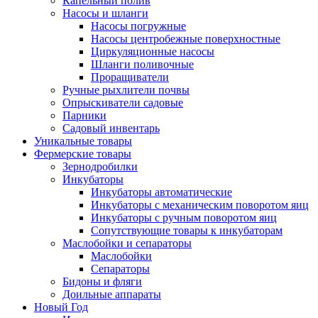
Капельный полив
Насосы и шланги
Насосы погружные
Насосы центробежные поверхностные
Циркуляционные насосы
Шланги поливочные
Проращиватели
Ручные рыхлители почвы
Опрыскиватели садовые
Парники
Садовый инвентарь
Уникальные товары
Фермерские товары
Зернодробилки
Инкубаторы
Инкубаторы автоматические
Инкубаторы с механическим поворотом яиц
Инкубаторы с ручным поворотом яиц
Сопутствующие товары к инкубаторам
Маслобойки и сепараторы
Маслобойки
Сепараторы
Бидоны и фляги
Доильные аппараты
Новый Год