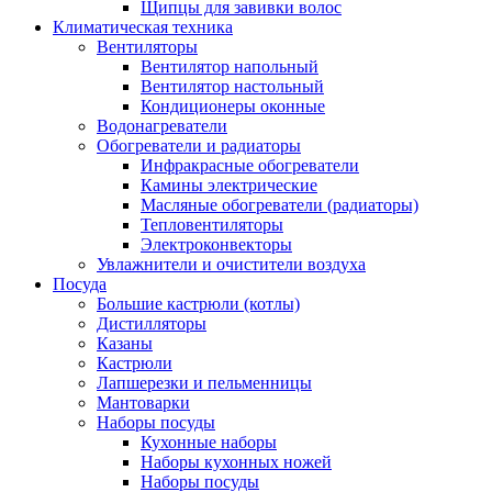
Щипцы для завивки волос
Климатическая техника
Вентиляторы
Вентилятор напольный
Вентилятор настольный
Кондиционеры оконные
Водонагреватели
Обогреватели и радиаторы
Инфракрасные обогреватели
Камины электрические
Масляные обогреватели (радиаторы)
Тепловентиляторы
Электроконвекторы
Увлажнители и очистители воздуха
Посуда
Большие кастрюли (котлы)
Дистилляторы
Казаны
Кастрюли
Лапшерезки и пельменницы
Мантоварки
Наборы посуды
Кухонные наборы
Наборы кухонных ножей
Наборы посуды