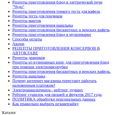
Рецепты приготовления блюд в элетрической печи
"Чудо"
Рецепты приготовления тонкого теста для вафель
Рецепты теста для пончиков
Рецепты мантов
Рецепты приготовления шашлыка
Рецепты приготовления бисквитных и венских вафель
Рецепты приготовления блюд в мультиварке
Способы оплаты
Акции
РЕЦЕПТЫ ПРИГОТОВЛЕНИЯ КОНСЕРВОВ В
АВТОКЛАВЕ
Рецепты драников
Рецепты из кулинарных книг для приготовления блюд
при помощи электромясорубки
Рецепты приготовления бисквитных и венских вафель.
Рецепты шашлыка
Почему интернет магазины перестают работать
наложенным платежом?
Электрошашлычница - рейтинг лучших
Рейтинг сушилок для овощей и фруктов 2017 года
ПОЛИТИКА обработки персональных данных
Как правильно выбрать незамерзайку
Каталог