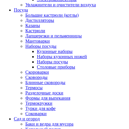
Увлажнители и очистители воздуха
Посуда
Большие кастрюли (котлы)
Дистилляторы
Казаны
Кастрюли
Лапшерезки и пельменницы
Мантоварки
Наборы посуды
Кухонные наборы
Наборы кухонных ножей
Наборы посуды
Столовые приборы
Скороварки
Сковороды
Блинные сковороды
Термосы
Разделочные доски
Формы для выпекания
Термокружки
Турки для кофе
Соковарки
Сад и огород
Баки и ведра для мусора