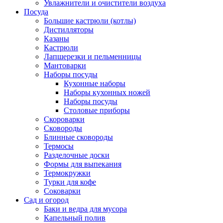
Увлажнители и очистители воздуха
Посуда
Большие кастрюли (котлы)
Дистилляторы
Казаны
Кастрюли
Лапшерезки и пельменницы
Мантоварки
Наборы посуды
Кухонные наборы
Наборы кухонных ножей
Наборы посуды
Столовые приборы
Скороварки
Сковороды
Блинные сковороды
Термосы
Разделочные доски
Формы для выпекания
Термокружки
Турки для кофе
Соковарки
Сад и огород
Баки и ведра для мусора
Капельный полив