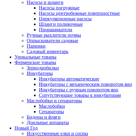
Насосы и шланги
Насосы погружные
Насосы центробежные поверхностные
Циркуляционные насосы
Шланги поливочные
Проращиватели
Ручные рыхлители почвы
Опрыскиватели садовые
Парники
Садовый инвентарь
Уникальные товары
Фермерские товары
Зернодробилки
Инкубаторы
Инкубаторы автоматические
Инкубаторы с механическим поворотом яиц
Инкубаторы с ручным поворотом яиц
Сопутствующие товары к инкубаторам
Маслобойки и сепараторы
Маслобойки
Сепараторы
Бидоны и фляги
Доильные аппараты
Новый Год
Искусственные елки и сосны