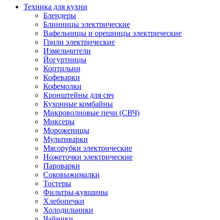
Техника для кухни
Блендеры
Блинницы электрические
Вафельницы и орешницы электрические
Грили электрические
Измельчители
Йогуртницы
Коптильни
Кофеварки
Кофемолки
Кронштейны для свч
Кухонные комбайны
Микроволновые печи (СВЧ)
Миксеры
Мороженицы
Мультиварки
Мясорубки электрические
Ножеточки электрические
Пароварки
Соковыжималки
Тостеры
Фильтры-кувшины
Хлебопечки
Холодильники
Чайники