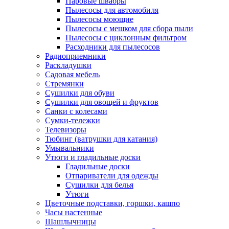
Паровые швабры
Пылесосы для автомобиля
Пылесосы моющие
Пылесосы с мешком для сбора пыли
Пылесосы с циклонным фильтром
Расходники для пылесосов
Радиоприемники
Раскладушки
Садовая мебель
Стремянки
Сушилки для обуви
Сушилки для овощей и фруктов
Санки с колесами
Сумки-тележки
Телевизоры
Тюбинг (ватрушки для катания)
Умывальники
Утюги и гладильные доски
Гладильные доски
Отпариватели для одежды
Сушилки для белья
Утюги
Цветочные подставки, горшки, кашпо
Часы настенные
Шашлычницы