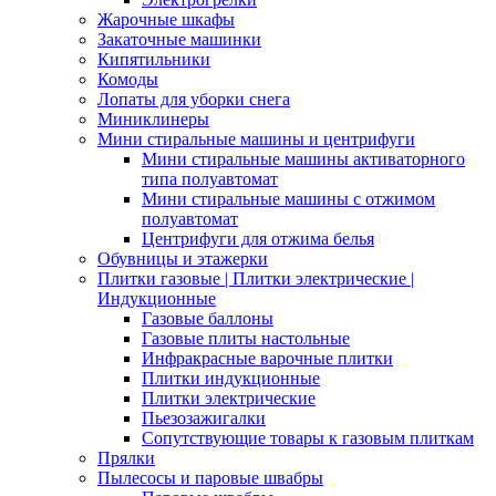
Жарочные шкафы
Закаточные машинки
Кипятильники
Комоды
Лопаты для уборки снега
Миниклинеры
Мини стиральные машины и центрифуги
Мини стиральные машины активаторного
типа полуавтомат
Мини стиральные машины с отжимом
полуавтомат
Центрифуги для отжима белья
Обувницы и этажерки
Плитки газовые | Плитки электрические |
Индукционные
Газовые баллоны
Газовые плиты настольные
Инфракрасные варочные плитки
Плитки индукционные
Плитки электрические
Пьезозажигалки
Сопутствующие товары к газовым плиткам
Прялки
Пылесосы и паровые швабры