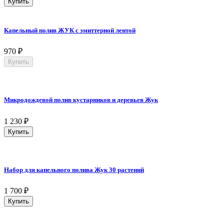
Купить
Капельный полив ЖУК с эмиттерной лентой
970
₽
Купить
Микродождевой полив кустарников и деревьев Жук
1 230
₽
Купить
Набор для капельного полива Жук 30 растений
1 700
₽
Купить