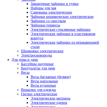
Заварочные чайники и турки
Наборы для чая
Самовары электрические
Чайники керамические электрические
Чайники со свистком
Чайники-термосы
Электрические стеклянные чайники
Электрические чайники в пластиковом
корпусе
Электрические чайники из нержавеющей
стали
Шинковки электрические
Электросковороды
Для дома и дачи
Бассейны надувные
Биотуалеты для дачи
Весы
Весы багажные (безмен)
Весы напольные
Весы кухонные
Вешалки для одежды
Грелки электрические
Электрические матрацы
Электрические одеяла
Электрогрелки