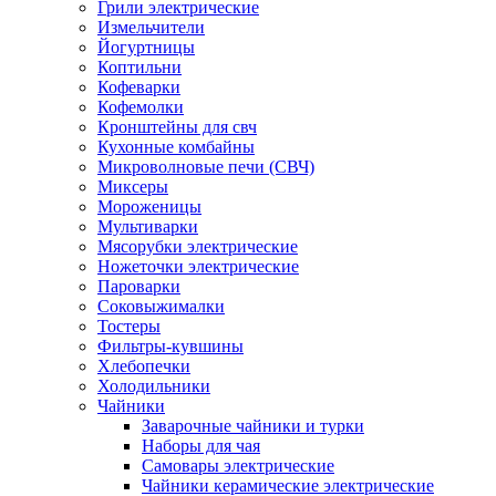
Грили электрические
Измельчители
Йогуртницы
Коптильни
Кофеварки
Кофемолки
Кронштейны для свч
Кухонные комбайны
Микроволновые печи (СВЧ)
Миксеры
Мороженицы
Мультиварки
Мясорубки электрические
Ножеточки электрические
Пароварки
Соковыжималки
Тостеры
Фильтры-кувшины
Хлебопечки
Холодильники
Чайники
Заварочные чайники и турки
Наборы для чая
Самовары электрические
Чайники керамические электрические