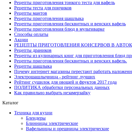
Рецепты приготовления тонкого теста для вафель
Рецепты теста для пончиков
Рецепты мантов
Рецепты приготовления шашлыка
Рецепты приготовления бисквитных и венских вафель
Рецепты приготовления блюд в мультиварке
Способы оплаты
Акции
РЕЦЕПТЫ ПРИГОТОВЛЕНИЯ КОНСЕРВОВ В АВТО
Рецепты драников
Рецепты из кулинарных книг для приготовления блюд п
Рецепты приготовления бисквитных и венских вафель.
Рецепты шашлыка
Почему интернет магазины перестают работать наложен
Электрошашлычница - рейтинг лучших
Рейтинг сушилок для овощей и фруктов 2017 года
ПОЛИТИКА обработки персональных данных
Как правильно выбрать незамерзайку
Каталог
Техника для кухни
Блендеры
Блинницы электрические
Вафельницы и орешницы электрические