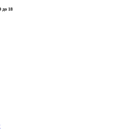
0 до 18
"