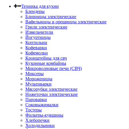
Техника для кухни
Блендеры
Блинницы электрические
Вафельницы и орешницы электрические
Грили электрические
Измельчители
Йогуртницы
Коптильни
Кофеварки
Кофемолки
Кронштейны для свч
Кухонные комбайны
Микроволновые печи (СВЧ)
Миксеры
Мороженицы
Мультиварки
Мясорубки электрические
Ножеточки электрические
Пароварки
Соковыжималки
Тостеры
Фильтры-кувшины
Хлебопечки
Холодильники