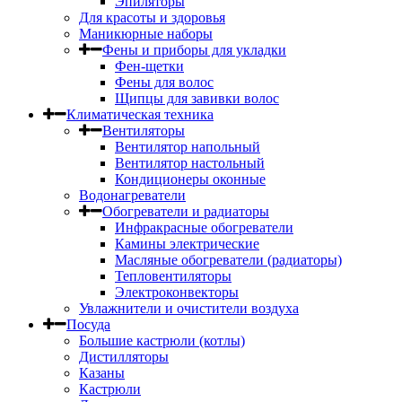
Эпиляторы
Для красоты и здоровья
Маникюрные наборы
Фены и приборы для укладки
Фен-щетки
Фены для волос
Щипцы для завивки волос
Климатическая техника
Вентиляторы
Вентилятор напольный
Вентилятор настольный
Кондиционеры оконные
Водонагреватели
Обогреватели и радиаторы
Инфракрасные обогреватели
Камины электрические
Масляные обогреватели (радиаторы)
Тепловентиляторы
Электроконвекторы
Увлажнители и очистители воздуха
Посуда
Большие кастрюли (котлы)
Дистилляторы
Казаны
Кастрюли