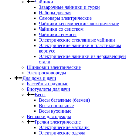
Чайники
Заварочные чайники и турки
Наборы для чая
Самовары электрические
Чайники керамические электрические
Чайники со свистком
Чайники-термосы
Электрические стеклянные чайники
Электрические чайники в пластиковом
корпусе
Электрические чайники из нержавеющей
стали
Шинковки электрические
Электросковороды
Для дома и дачи
Бассейны надувные
Биотуалеты для дачи
Весы
Весы багажные (безмен)
Весы напольные
Весы кухонные
Вешалки для одежды
Грелки электрические
Электрические матрацы
Электрические одеяла