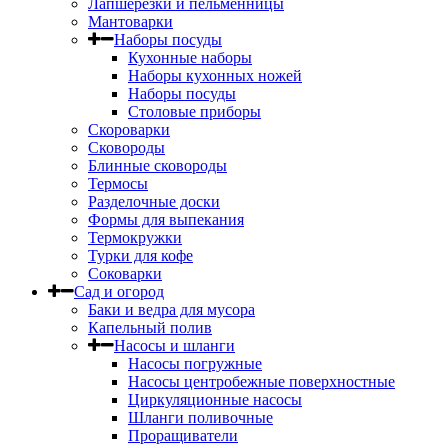
Лапшерезки и пельменницы
Мантоварки
Наборы посуды
Кухонные наборы
Наборы кухонных ножей
Наборы посуды
Столовые приборы
Скороварки
Сковороды
Блинные сковороды
Термосы
Разделочные доски
Формы для выпекания
Термокружки
Турки для кофе
Соковарки
Сад и огород
Баки и ведра для мусора
Капельный полив
Насосы и шланги
Насосы погружные
Насосы центробежные поверхностные
Циркуляционные насосы
Шланги поливочные
Проращиватели