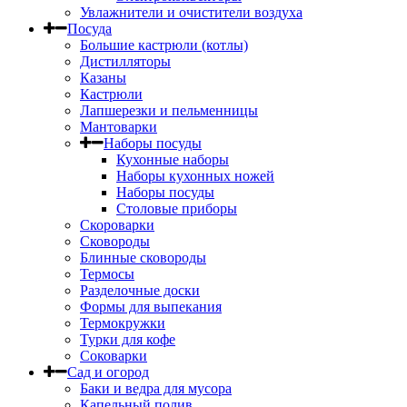
Увлажнители и очистители воздуха
Посуда
Большие кастрюли (котлы)
Дистилляторы
Казаны
Кастрюли
Лапшерезки и пельменницы
Мантоварки
Наборы посуды
Кухонные наборы
Наборы кухонных ножей
Наборы посуды
Столовые приборы
Скороварки
Сковороды
Блинные сковороды
Термосы
Разделочные доски
Формы для выпекания
Термокружки
Турки для кофе
Соковарки
Сад и огород
Баки и ведра для мусора
Капельный полив