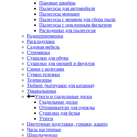
Паровые швабры
Пылесосы для автомобиля
Пылесосы моющие
Пылесосы с мешком для сбора пыли
Пылесосы с циклонным фильтром
Расходники для пылесосов
Радиоприемники
Раскладушки
Садовая мебель
Стремянки
Сушилки для обуви
Сушилки для овощей и фруктов
Санки с колесами
Сумки-тележки
Телевизоры
Тюбинг (ватрушки для катания)
Умывальники
Утюги и гладильные доски
Гладильные доски
Отпариватели для одежды
Сушилки для белья
Утюги
Цветочные подставки, горшки, кашпо
Часы настенные
Шашлычницы