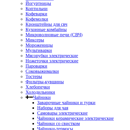
Йогуртницы
Коптильни
Кофеварки
Кофемолки
Кронштейны для свч
Кухонные комбайны
Микроволновые печи (СВЧ)
Миксеры
Мороженицы
Мультиварки
Мясорубки электрические
Ножеточки электрические
Пароварки
Соковыжималки
Тостеры
Фильтры-кувшины
Хлебопечки
Холодильники
Чайники
Заварочные чайники и турки
Наборы для чая
Самовары электрические
Чайники керамические электрические
Чайники со свистком
Чайники-термосы