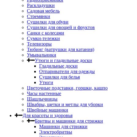
Раскладушки
Садовая мебель
Стремянки
Сушилки для обуви
Сушилки для овощей и фруктов
Санки с колесами
Сумки-тележки
Телевизоры
Тюбинг (ватрушки для катания)
Умывальники
Утюги и гладильные доски
Гладильные доски
Отпариватели для одежды
Сушилки для белья
Утюги
Цветочные подставки, горшки, кашпо
Часы настенные
Шашлычницы
Швабры, щетки и метлы для уборки
Швейные машинки
Для красоты и здоровья
Бритвы и машинки для стрижки
Машинки для стрижки
Электробритвы