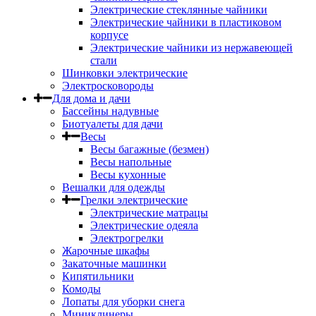
Электрические стеклянные чайники
Электрические чайники в пластиковом
корпусе
Электрические чайники из нержавеющей
стали
Шинковки электрические
Электросковороды
Для дома и дачи
Бассейны надувные
Биотуалеты для дачи
Весы
Весы багажные (безмен)
Весы напольные
Весы кухонные
Вешалки для одежды
Грелки электрические
Электрические матрацы
Электрические одеяла
Электрогрелки
Жарочные шкафы
Закаточные машинки
Кипятильники
Комоды
Лопаты для уборки снега
Миниклинеры