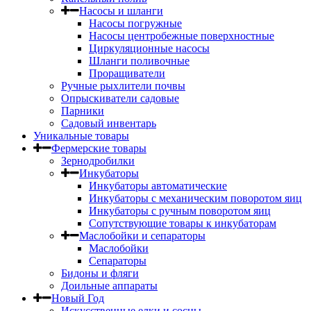
Насосы и шланги
Насосы погружные
Насосы центробежные поверхностные
Циркуляционные насосы
Шланги поливочные
Проращиватели
Ручные рыхлители почвы
Опрыскиватели садовые
Парники
Садовый инвентарь
Уникальные товары
Фермерские товары
Зернодробилки
Инкубаторы
Инкубаторы автоматические
Инкубаторы с механическим поворотом яиц
Инкубаторы с ручным поворотом яиц
Сопутствующие товары к инкубаторам
Маслобойки и сепараторы
Маслобойки
Сепараторы
Бидоны и фляги
Доильные аппараты
Новый Год
Искусственные елки и сосны