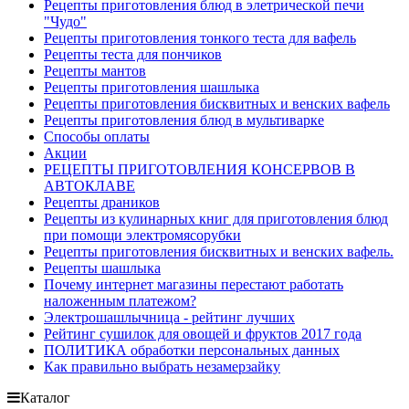
Рецепты приготовления блюд в элетрической печи
"Чудо"
Рецепты приготовления тонкого теста для вафель
Рецепты теста для пончиков
Рецепты мантов
Рецепты приготовления шашлыка
Рецепты приготовления бисквитных и венских вафель
Рецепты приготовления блюд в мультиварке
Способы оплаты
Акции
РЕЦЕПТЫ ПРИГОТОВЛЕНИЯ КОНСЕРВОВ В
АВТОКЛАВЕ
Рецепты драников
Рецепты из кулинарных книг для приготовления блюд
при помощи электромясорубки
Рецепты приготовления бисквитных и венских вафель.
Рецепты шашлыка
Почему интернет магазины перестают работать
наложенным платежом?
Электрошашлычница - рейтинг лучших
Рейтинг сушилок для овощей и фруктов 2017 года
ПОЛИТИКА обработки персональных данных
Как правильно выбрать незамерзайку
Каталог