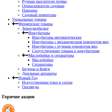
Ручные рыхлители почвы
Опрыскиватели садовые
Парники
Садовый инвентарь
Уникальные товары
Фермерские товары
Зернодробилки
Инкубаторы
Инкубаторы автоматические
Инкубаторы с механическим поворотом яиц
Инкубаторы с ручным поворотом яиц
Сопутствующие товары к инкубаторам
Маслобойки и сепараторы
Маслобойки
Сепараторы
Бидоны и фляги
Доильные аппараты
Новый Год
Искусственные елки и сосны
Гирлянды
Горячие акции