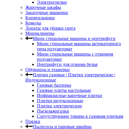
Электрогрелки
Жарочные шкафы
Закаточные машинки
Кипятильники
Комоды
Лопаты для уборки снега
Миниклинеры
Мини стиральные машины и центрифуги
Мини стиральные машины активаторного
типа полуавтомат
Мини стиральные машины с отжимом
полуавтомат
Центрифуги для отжима белья
Обувницы и этажерки
Плитки газовые | Плитки электрические |
Индукционные
Газовые баллоны
Газовые плиты настольные
Инфракрасные варочные плитки
Плитки индукционные
Плитки электрические
Пьезозажигалки
Сопутствующие товары к газовым плиткам
Прялки
Пылесосы и паровые швабры