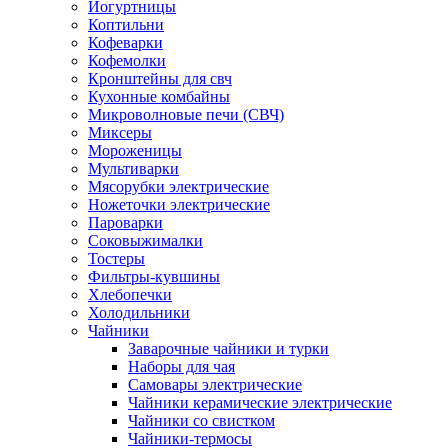
Йогуртницы
Коптильни
Кофеварки
Кофемолки
Кронштейны для свч
Кухонные комбайны
Микроволновые печи (СВЧ)
Миксеры
Мороженицы
Мультиварки
Мясорубки электрические
Ножеточки электрические
Пароварки
Соковыжималки
Тостеры
Фильтры-кувшины
Хлебопечки
Холодильники
Чайники
Заварочные чайники и турки
Наборы для чая
Самовары электрические
Чайники керамические электрические
Чайники со свистком
Чайники-термосы