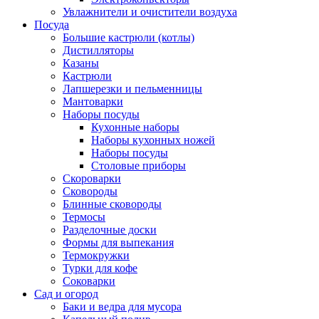
Увлажнители и очистители воздуха
Посуда
Большие кастрюли (котлы)
Дистилляторы
Казаны
Кастрюли
Лапшерезки и пельменницы
Мантоварки
Наборы посуды
Кухонные наборы
Наборы кухонных ножей
Наборы посуды
Столовые приборы
Скороварки
Сковороды
Блинные сковороды
Термосы
Разделочные доски
Формы для выпекания
Термокружки
Турки для кофе
Соковарки
Сад и огород
Баки и ведра для мусора