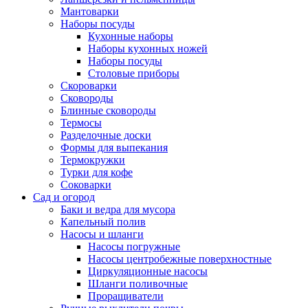
Мантоварки
Наборы посуды
Кухонные наборы
Наборы кухонных ножей
Наборы посуды
Столовые приборы
Скороварки
Сковороды
Блинные сковороды
Термосы
Разделочные доски
Формы для выпекания
Термокружки
Турки для кофе
Соковарки
Сад и огород
Баки и ведра для мусора
Капельный полив
Насосы и шланги
Насосы погружные
Насосы центробежные поверхностные
Циркуляционные насосы
Шланги поливочные
Проращиватели