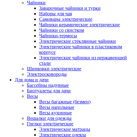
Чайники
Заварочные чайники и турки
Наборы для чая
Самовары электрические
Чайники керамические электрические
Чайники со свистком
Чайники-термосы
Электрические стеклянные чайники
Электрические чайники в пластиковом
корпусе
Электрические чайники из нержавеющей
стали
Шинковки электрические
Электросковороды
Для дома и дачи
Бассейны надувные
Биотуалеты для дачи
Весы
Весы багажные (безмен)
Весы напольные
Весы кухонные
Вешалки для одежды
Грелки электрические
Электрические матрацы
Электрические одеяла