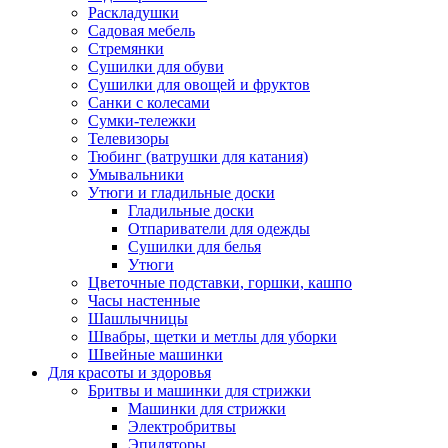
Раскладушки
Садовая мебель
Стремянки
Сушилки для обуви
Сушилки для овощей и фруктов
Санки с колесами
Сумки-тележки
Телевизоры
Тюбинг (ватрушки для катания)
Умывальники
Утюги и гладильные доски
Гладильные доски
Отпариватели для одежды
Сушилки для белья
Утюги
Цветочные подставки, горшки, кашпо
Часы настенные
Шашлычницы
Швабры, щетки и метлы для уборки
Швейные машинки
Для красоты и здоровья
Бритвы и машинки для стрижки
Машинки для стрижки
Электробритвы
Эпиляторы