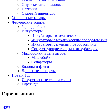
Ручные рыхлители почвы
Опрыскиватели садовые
Парники
Садовый инвентарь
Уникальные товары
Фермерские товары
Зернодробилки
Инкубаторы
Инкубаторы автоматические
Инкубаторы с механическим поворотом яиц
Инкубаторы с ручным поворотом яиц
Сопутствующие товары к инкубаторам
Маслобойки и сепараторы
Маслобойки
Сепараторы
Бидоны и фляги
Доильные аппараты
Новый Год
Искусственные елки и сосны
Гирлянды
Горячие акции
-42%