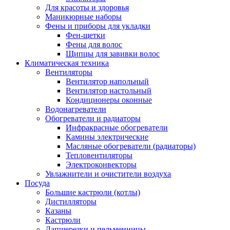
Для красоты и здоровья
Маникюрные наборы
Фены и приборы для укладки
Фен-щетки
Фены для волос
Щипцы для завивки волос
Климатическая техника
Вентиляторы
Вентилятор напольный
Вентилятор настольный
Кондиционеры оконные
Водонагреватели
Обогреватели и радиаторы
Инфракрасные обогреватели
Камины электрические
Масляные обогреватели (радиаторы)
Тепловентиляторы
Электроконвекторы
Увлажнители и очистители воздуха
Посуда
Большие кастрюли (котлы)
Дистилляторы
Казаны
Кастрюли
Лапшерезки и пельменницы