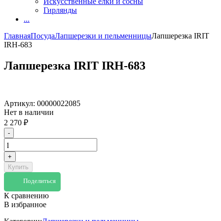
Искусственные елки и сосны
Гирлянды
...
Главная
Посуда
Лапшерезки и пельменницы
Лапшерезка IRIT
IRH-683
Лапшерезка IRIT IRH-683
Артикул:
00000022085
Нет в наличии
2 270
₽
-
+
Купить
Поделиться
К сравнению
В избранное