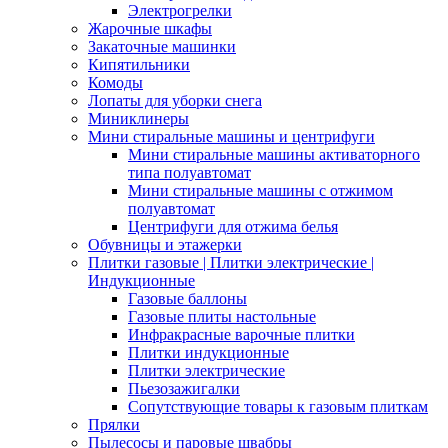
Электрогрелки
Жарочные шкафы
Закаточные машинки
Кипятильники
Комоды
Лопаты для уборки снега
Миниклинеры
Мини стиральные машины и центрифуги
Мини стиральные машины активаторного
типа полуавтомат
Мини стиральные машины с отжимом
полуавтомат
Центрифуги для отжима белья
Обувницы и этажерки
Плитки газовые | Плитки электрические |
Индукционные
Газовые баллоны
Газовые плиты настольные
Инфракрасные варочные плитки
Плитки индукционные
Плитки электрические
Пьезозажигалки
Сопутствующие товары к газовым плиткам
Прялки
Пылесосы и паровые швабры