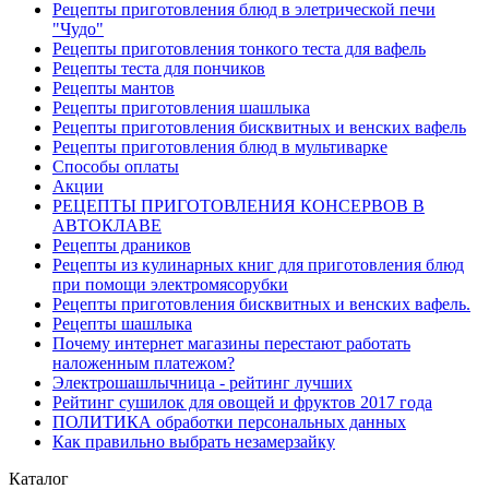
Рецепты приготовления блюд в элетрической печи
"Чудо"
Рецепты приготовления тонкого теста для вафель
Рецепты теста для пончиков
Рецепты мантов
Рецепты приготовления шашлыка
Рецепты приготовления бисквитных и венских вафель
Рецепты приготовления блюд в мультиварке
Способы оплаты
Акции
РЕЦЕПТЫ ПРИГОТОВЛЕНИЯ КОНСЕРВОВ В
АВТОКЛАВЕ
Рецепты драников
Рецепты из кулинарных книг для приготовления блюд
при помощи электромясорубки
Рецепты приготовления бисквитных и венских вафель.
Рецепты шашлыка
Почему интернет магазины перестают работать
наложенным платежом?
Электрошашлычница - рейтинг лучших
Рейтинг сушилок для овощей и фруктов 2017 года
ПОЛИТИКА обработки персональных данных
Как правильно выбрать незамерзайку
Каталог