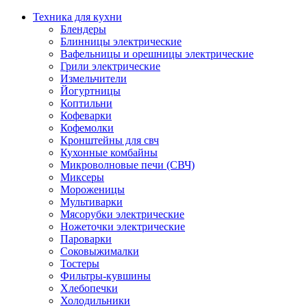
Техника для кухни
Блендеры
Блинницы электрические
Вафельницы и орешницы электрические
Грили электрические
Измельчители
Йогуртницы
Коптильни
Кофеварки
Кофемолки
Кронштейны для свч
Кухонные комбайны
Микроволновые печи (СВЧ)
Миксеры
Мороженицы
Мультиварки
Мясорубки электрические
Ножеточки электрические
Пароварки
Соковыжималки
Тостеры
Фильтры-кувшины
Хлебопечки
Холодильники