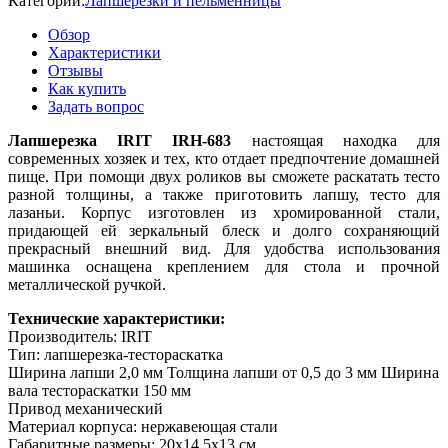
Категории:
Лапшерезки и пельменницы
Обзор
Характеристики
Отзывы
Как купить
Задать вопрос
Лапшерезка IRIT IRH-683
настоящая находка для
современных хозяек и тех, кто отдает предпочтение домашней
пище. При помощи двух роликов вы сможете раскатать тесто
разной толщины, а также приготовить лапшу, тесто для
лазаньи. Корпус изготовлен из хромированной стали,
придающей ей зеркальный блеск и долго сохраняющий
прекрасный внешний вид. Для удобства использования
машинка оснащена креплением для стола и прочной
металлической ручкой.
Технические характеристики:
Производитель: IRIT
Тип: лапшерезка-тестораскатка
Ширина лапши 2,0 мм Толщина лапши от 0,5 до 3 мм Ширина
вала тестораскатки 150 мм
Привод механический
Материал корпуса: нержавеющая стали
Габаритные размеры: 20х14.5х13 см