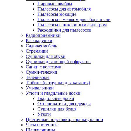
Паровые швабры
Пылесосы для автомобиля
Пылесосы моющие
Пылесосы с мешком для сбора пыли
Пылесосы с циклонным фильтром
Расходники для пылесосов
Радиоприемники
Раскладушки
Садовая мебель
Стремянки
Сушилки для обуви
Сушилки для овощей и фруктов
Санки с колесами
Сумки-тележки
Телевизоры
Тюбинг (ватрушки для катания)
Умывальники
Утюги и гладильные доски
Гладильные доски
Отпариватели для одежды
Сушилки для белья
Утюги
Цветочные подставки, горшки, кашпо
Часы настенные
Шашлычницы