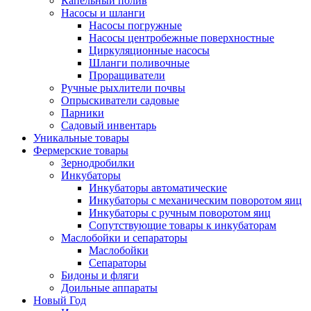
Капельный полив
Насосы и шланги
Насосы погружные
Насосы центробежные поверхностные
Циркуляционные насосы
Шланги поливочные
Проращиватели
Ручные рыхлители почвы
Опрыскиватели садовые
Парники
Садовый инвентарь
Уникальные товары
Фермерские товары
Зернодробилки
Инкубаторы
Инкубаторы автоматические
Инкубаторы с механическим поворотом яиц
Инкубаторы с ручным поворотом яиц
Сопутствующие товары к инкубаторам
Маслобойки и сепараторы
Маслобойки
Сепараторы
Бидоны и фляги
Доильные аппараты
Новый Год