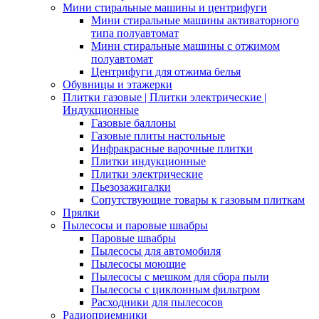
Мини стиральные машины и центрифуги
Мини стиральные машины активаторного
типа полуавтомат
Мини стиральные машины с отжимом
полуавтомат
Центрифуги для отжима белья
Обувницы и этажерки
Плитки газовые | Плитки электрические |
Индукционные
Газовые баллоны
Газовые плиты настольные
Инфракрасные варочные плитки
Плитки индукционные
Плитки электрические
Пьезозажигалки
Сопутствующие товары к газовым плиткам
Прялки
Пылесосы и паровые швабры
Паровые швабры
Пылесосы для автомобиля
Пылесосы моющие
Пылесосы с мешком для сбора пыли
Пылесосы с циклонным фильтром
Расходники для пылесосов
Радиоприемники