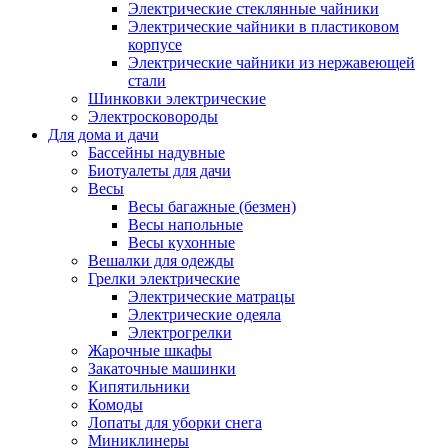
Электрические стеклянные чайники
Электрические чайники в пластиковом
корпусе
Электрические чайники из нержавеющей
стали
Шинковки электрические
Электросковороды
Для дома и дачи
Бассейны надувные
Биотуалеты для дачи
Весы
Весы багажные (безмен)
Весы напольные
Весы кухонные
Вешалки для одежды
Грелки электрические
Электрические матрацы
Электрические одеяла
Электрогрелки
Жарочные шкафы
Закаточные машинки
Кипятильники
Комоды
Лопаты для уборки снега
Миниклинеры