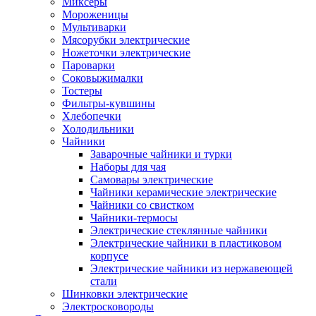
Миксеры
Мороженицы
Мультиварки
Мясорубки электрические
Ножеточки электрические
Пароварки
Соковыжималки
Тостеры
Фильтры-кувшины
Хлебопечки
Холодильники
Чайники
Заварочные чайники и турки
Наборы для чая
Самовары электрические
Чайники керамические электрические
Чайники со свистком
Чайники-термосы
Электрические стеклянные чайники
Электрические чайники в пластиковом
корпусе
Электрические чайники из нержавеющей
стали
Шинковки электрические
Электросковороды