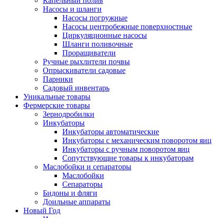
Капельный полив
Насосы и шланги
Насосы погружные
Насосы центробежные поверхностные
Циркуляционные насосы
Шланги поливочные
Проращиватели
Ручные рыхлители почвы
Опрыскиватели садовые
Парники
Садовый инвентарь
Уникальные товары
Фермерские товары
Зернодробилки
Инкубаторы
Инкубаторы автоматические
Инкубаторы с механическим поворотом яиц
Инкубаторы с ручным поворотом яиц
Сопутствующие товары к инкубаторам
Маслобойки и сепараторы
Маслобойки
Сепараторы
Бидоны и фляги
Доильные аппараты
Новый Год