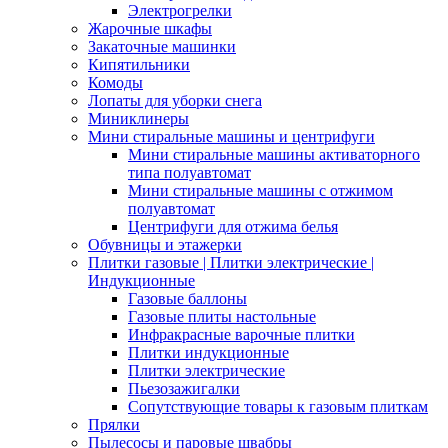
Электрогрелки
Жарочные шкафы
Закаточные машинки
Кипятильники
Комоды
Лопаты для уборки снега
Миниклинеры
Мини стиральные машины и центрифуги
Мини стиральные машины активаторного
типа полуавтомат
Мини стиральные машины с отжимом
полуавтомат
Центрифуги для отжима белья
Обувницы и этажерки
Плитки газовые | Плитки электрические |
Индукционные
Газовые баллоны
Газовые плиты настольные
Инфракрасные варочные плитки
Плитки индукционные
Плитки электрические
Пьезозажигалки
Сопутствующие товары к газовым плиткам
Прялки
Пылесосы и паровые швабры