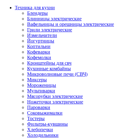
Техника для кухни
Блендеры
Блинницы электрические
Вафельницы и орешницы электрические
Грили электрические
Измельчители
Йогуртницы
Коптильни
Кофеварки
Кофемолки
Кронштейны для свч
Кухонные комбайны
Микроволновые печи (СВЧ)
Миксеры
Мороженицы
Мультиварки
Мясорубки электрические
Ножеточки электрические
Пароварки
Соковыжималки
Тостеры
Фильтры-кувшины
Хлебопечки
Холодильники