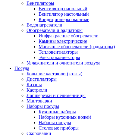
Вентиляторы
Вентилятор напольный
Вентилятор настольный
Кондиционеры оконные
Водонагреватели
Обогреватели и радиаторы
Инфракрасные обогреватели
Камины электрические
Масляные обогреватели (радиаторы)
Тепловентиляторы
Электроконвекторы
Увлажнители и очистители воздуха
Посуда
Большие кастрюли (котлы)
Дистилляторы
Казаны
Кастрюли
Лапшерезки и пельменницы
Мантоварки
Наборы посуды
Кухонные наборы
Наборы кухонных ножей
Наборы посуды
Столовые приборы
Скороварки