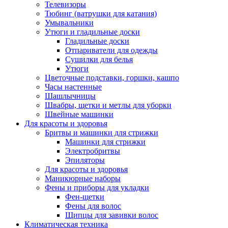
Телевизоры
Тюбинг (ватрушки для катания)
Умывальники
Утюги и гладильные доски
Гладильные доски
Отпариватели для одежды
Сушилки для белья
Утюги
Цветочные подставки, горшки, кашпо
Часы настенные
Шашлычницы
Швабры, щетки и метлы для уборки
Швейные машинки
Для красоты и здоровья
Бритвы и машинки для стрижки
Машинки для стрижки
Электробритвы
Эпиляторы
Для красоты и здоровья
Маникюрные наборы
Фены и приборы для укладки
Фен-щетки
Фены для волос
Щипцы для завивки волос
Климатическая техника