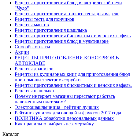
Рецепты приготовления блюд в элетрической печи
"Чудо"
Рецепты приготовления тонкого теста для вафель
Рецепты теста для пончиков
Рецепты мантов
Рецепты приготовления шашлыка
Рецепты приготовления бисквитных и венских вафель
Рецепты приготовления блюд в мультиварке
Способы оплаты
Акции
РЕЦЕПТЫ ПРИГОТОВЛЕНИЯ КОНСЕРВОВ В
АВТОКЛАВЕ
Рецепты драников
Рецепты из кулинарных книг для приготовления блюд
при помощи электромясорубки
Рецепты приготовления бисквитных и венских вафель.
Рецепты шашлыка
Почему интернет магазины перестают работать
наложенным платежом?
Электрошашлычница - рейтинг лучших
Рейтинг сушилок для овощей и фруктов 2017 года
ПОЛИТИКА обработки персональных данных
Как правильно выбрать незамерзайку
Каталог