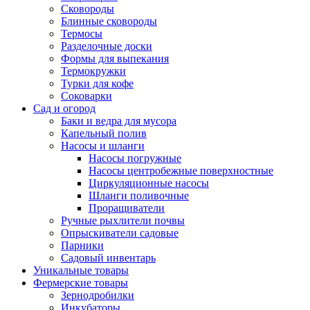
Сковороды
Блинные сковороды
Термосы
Разделочные доски
Формы для выпекания
Термокружки
Турки для кофе
Соковарки
Сад и огород
Баки и ведра для мусора
Капельный полив
Насосы и шланги
Насосы погружные
Насосы центробежные поверхностные
Циркуляционные насосы
Шланги поливочные
Проращиватели
Ручные рыхлители почвы
Опрыскиватели садовые
Парники
Садовый инвентарь
Уникальные товары
Фермерские товары
Зернодробилки
Инкубаторы