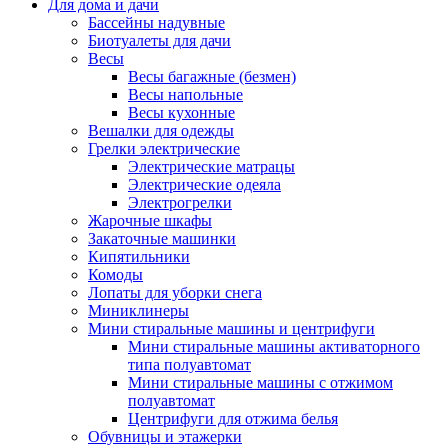
Для дома и дачи
Бассейны надувные
Биотуалеты для дачи
Весы
Весы багажные (безмен)
Весы напольные
Весы кухонные
Вешалки для одежды
Грелки электрические
Электрические матрацы
Электрические одеяла
Электрогрелки
Жарочные шкафы
Закаточные машинки
Кипятильники
Комоды
Лопаты для уборки снега
Миниклинеры
Мини стиральные машины и центрифуги
Мини стиральные машины активаторного
типа полуавтомат
Мини стиральные машины с отжимом
полуавтомат
Центрифуги для отжима белья
Обувницы и этажерки