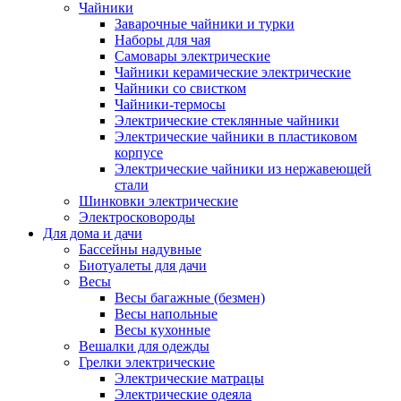
Чайники
Заварочные чайники и турки
Наборы для чая
Самовары электрические
Чайники керамические электрические
Чайники со свистком
Чайники-термосы
Электрические стеклянные чайники
Электрические чайники в пластиковом
корпусе
Электрические чайники из нержавеющей
стали
Шинковки электрические
Электросковороды
Для дома и дачи
Бассейны надувные
Биотуалеты для дачи
Весы
Весы багажные (безмен)
Весы напольные
Весы кухонные
Вешалки для одежды
Грелки электрические
Электрические матрацы
Электрические одеяла