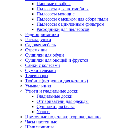
Паровые швабры
Пылесосы для автомобиля
Пылесосы моющие
Пылесосы с мешком для сбора пыли
Пылесосы с циклонным фильтром
Расходники для пылесосов
Радиоприемники
Раскладушки
Садовая мебель
Стремянки
Сушилки для обуви
Сушилки для овощей и фруктов
Санки с колесами
Сумки-тележки
Телевизоры
Тюбинг (ватрушки для катания)
Умывальники
Утюги и гладильные доски
Гладильные доски
Отпариватели для одежды
Сушилки для белья
Утюги
Цветочные подставки, горшки, кашпо
Часы настенные
Шашлычницы