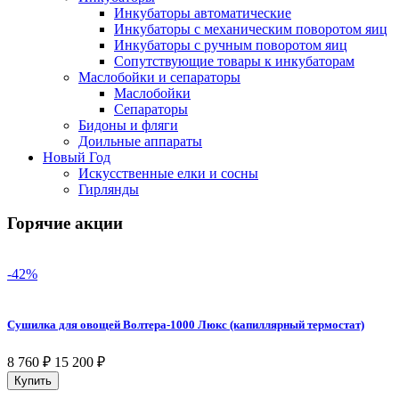
Инкубаторы автоматические
Инкубаторы с механическим поворотом яиц
Инкубаторы с ручным поворотом яиц
Сопутствующие товары к инкубаторам
Маслобойки и сепараторы
Маслобойки
Сепараторы
Бидоны и фляги
Доильные аппараты
Новый Год
Искусственные елки и сосны
Гирлянды
Горячие акции
-42%
Сушилка для овощей Волтера-1000 Люкс (капиллярный термостат)
8 760
₽
15 200
₽
Купить