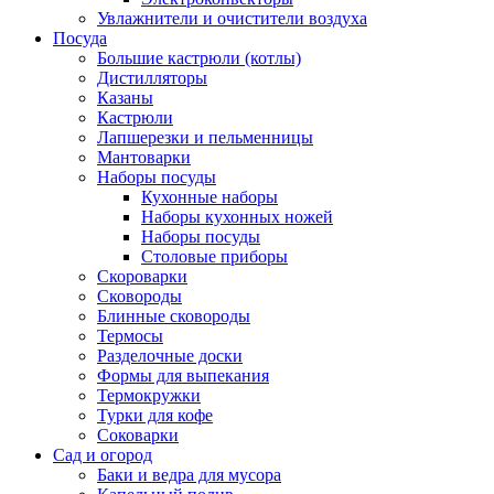
Увлажнители и очистители воздуха
Посуда
Большие кастрюли (котлы)
Дистилляторы
Казаны
Кастрюли
Лапшерезки и пельменницы
Мантоварки
Наборы посуды
Кухонные наборы
Наборы кухонных ножей
Наборы посуды
Столовые приборы
Скороварки
Сковороды
Блинные сковороды
Термосы
Разделочные доски
Формы для выпекания
Термокружки
Турки для кофе
Соковарки
Сад и огород
Баки и ведра для мусора