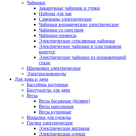
Чайники
Заварочные чайники и турки
Наборы для чая
Самовары электрические
Чайники керамические электрические
Чайники со свистком
Чайники-термосы
Электрические стеклянные чайники
Электрические чайники в пластиковом
корпусе
Электрические чайники из нержавеющей
стали
Шинковки электрические
Электросковороды
Для дома и дачи
Бассейны надувные
Биотуалеты для дачи
Весы
Весы багажные (безмен)
Весы напольные
Весы кухонные
Вешалки для одежды
Грелки электрические
Электрические матрацы
Электрические одеяла