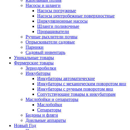
Капельный полив
Насосы и шланги
Насосы погружные
Насосы центробежные поверхностные
Циркуляционные насосы
Шланги поливочные
Проращиватели
Ручные рыхлители почвы
Опрыскиватели садовые
Парники
Садовый инвентарь
Уникальные товары
Фермерские товары
Зернодробилки
Инкубаторы
Инкубаторы автоматические
Инкубаторы с механическим поворотом яиц
Инкубаторы с ручным поворотом яиц
Сопутствующие товары к инкубаторам
Маслобойки и сепараторы
Маслобойки
Сепараторы
Бидоны и фляги
Доильные аппараты
Новый Год