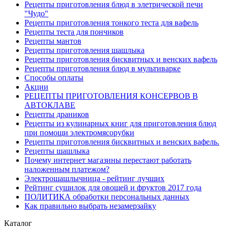
Рецепты приготовления блюд в элетрической печи
"Чудо"
Рецепты приготовления тонкого теста для вафель
Рецепты теста для пончиков
Рецепты мантов
Рецепты приготовления шашлыка
Рецепты приготовления бисквитных и венских вафель
Рецепты приготовления блюд в мультиварке
Способы оплаты
Акции
РЕЦЕПТЫ ПРИГОТОВЛЕНИЯ КОНСЕРВОВ В
АВТОКЛАВЕ
Рецепты драников
Рецепты из кулинарных книг для приготовления блюд
при помощи электромясорубки
Рецепты приготовления бисквитных и венских вафель.
Рецепты шашлыка
Почему интернет магазины перестают работать
наложенным платежом?
Электрошашлычница - рейтинг лучших
Рейтинг сушилок для овощей и фруктов 2017 года
ПОЛИТИКА обработки персональных данных
Как правильно выбрать незамерзайку
Каталог