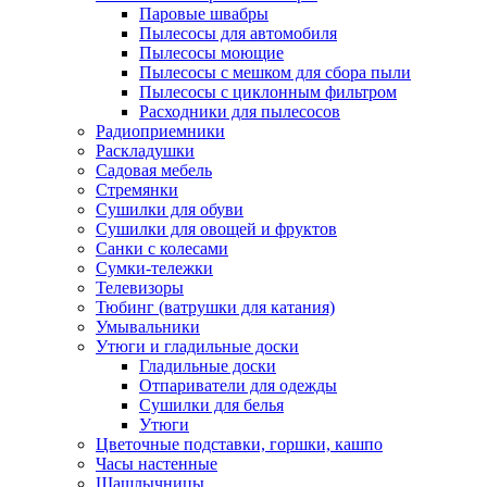
Паровые швабры
Пылесосы для автомобиля
Пылесосы моющие
Пылесосы с мешком для сбора пыли
Пылесосы с циклонным фильтром
Расходники для пылесосов
Радиоприемники
Раскладушки
Садовая мебель
Стремянки
Сушилки для обуви
Сушилки для овощей и фруктов
Санки с колесами
Сумки-тележки
Телевизоры
Тюбинг (ватрушки для катания)
Умывальники
Утюги и гладильные доски
Гладильные доски
Отпариватели для одежды
Сушилки для белья
Утюги
Цветочные подставки, горшки, кашпо
Часы настенные
Шашлычницы