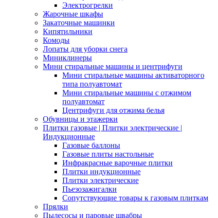
Электрогрелки
Жарочные шкафы
Закаточные машинки
Кипятильники
Комоды
Лопаты для уборки снега
Миниклинеры
Мини стиральные машины и центрифуги
Мини стиральные машины активаторного
типа полуавтомат
Мини стиральные машины с отжимом
полуавтомат
Центрифуги для отжима белья
Обувницы и этажерки
Плитки газовые | Плитки электрические |
Индукционные
Газовые баллоны
Газовые плиты настольные
Инфракрасные варочные плитки
Плитки индукционные
Плитки электрические
Пьезозажигалки
Сопутствующие товары к газовым плиткам
Прялки
Пылесосы и паровые швабры