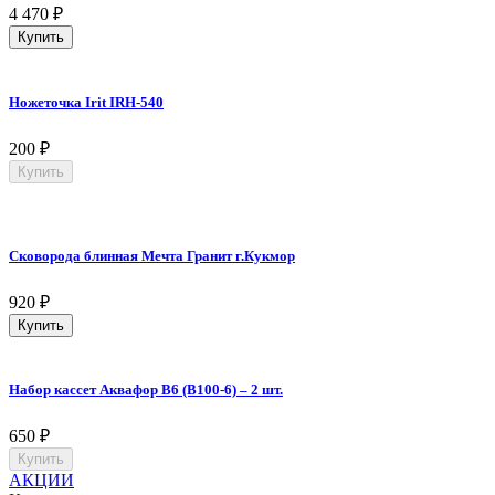
4 470
₽
Купить
Ножеточка Irit IRH-540
200
₽
Купить
Сковорода блинная Мечта Гранит г.Кукмор
920
₽
Купить
Набор касcет Аквафор B6 (В100-6) – 2 шт.
650
₽
Купить
АКЦИИ