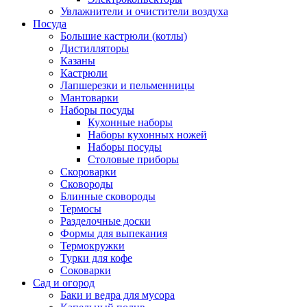
Увлажнители и очистители воздуха
Посуда
Большие кастрюли (котлы)
Дистилляторы
Казаны
Кастрюли
Лапшерезки и пельменницы
Мантоварки
Наборы посуды
Кухонные наборы
Наборы кухонных ножей
Наборы посуды
Столовые приборы
Скороварки
Сковороды
Блинные сковороды
Термосы
Разделочные доски
Формы для выпекания
Термокружки
Турки для кофе
Соковарки
Сад и огород
Баки и ведра для мусора