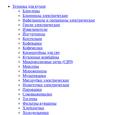
Техника для кухни
Блендеры
Блинницы электрические
Вафельницы и орешницы электрические
Грили электрические
Измельчители
Йогуртницы
Коптильни
Кофеварки
Кофемолки
Кронштейны для свч
Кухонные комбайны
Микроволновые печи (СВЧ)
Миксеры
Мороженицы
Мультиварки
Мясорубки электрические
Ножеточки электрические
Пароварки
Соковыжималки
Тостеры
Фильтры-кувшины
Хлебопечки
Холодильники