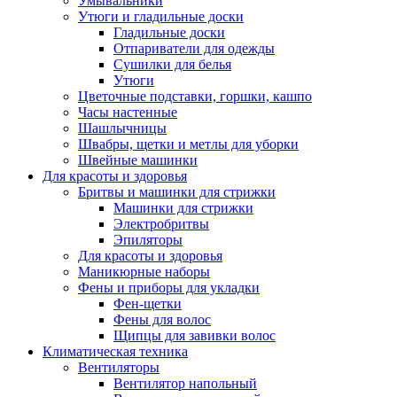
Умывальники
Утюги и гладильные доски
Гладильные доски
Отпариватели для одежды
Сушилки для белья
Утюги
Цветочные подставки, горшки, кашпо
Часы настенные
Шашлычницы
Швабры, щетки и метлы для уборки
Швейные машинки
Для красоты и здоровья
Бритвы и машинки для стрижки
Машинки для стрижки
Электробритвы
Эпиляторы
Для красоты и здоровья
Маникюрные наборы
Фены и приборы для укладки
Фен-щетки
Фены для волос
Щипцы для завивки волос
Климатическая техника
Вентиляторы
Вентилятор напольный