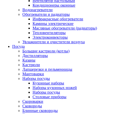
Вентилятор настольный
Кондиционеры оконные
Водонагреватели
Обогреватели и радиаторы
Инфракрасные обогреватели
Камины электрические
Масляные обогреватели (радиаторы)
Тепловентиляторы
Электроконвекторы
Увлажнители и очистители воздуха
Посуда
Большие кастрюли (котлы)
Дистилляторы
Казаны
Кастрюли
Лапшерезки и пельменницы
Мантоварки
Наборы посуды
Кухонные наборы
Наборы кухонных ножей
Наборы посуды
Столовые приборы
Скороварки
Сковороды
Блинные сковороды