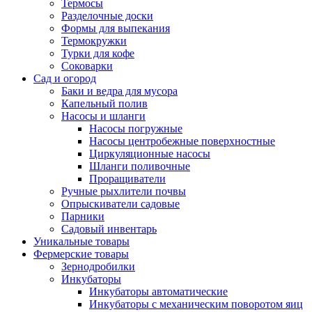
Термосы
Разделочные доски
Формы для выпекания
Термокружки
Турки для кофе
Соковарки
Сад и огород
Баки и ведра для мусора
Капельный полив
Насосы и шланги
Насосы погружные
Насосы центробежные поверхностные
Циркуляционные насосы
Шланги поливочные
Проращиватели
Ручные рыхлители почвы
Опрыскиватели садовые
Парники
Садовый инвентарь
Уникальные товары
Фермерские товары
Зернодробилки
Инкубаторы
Инкубаторы автоматические
Инкубаторы с механическим поворотом яиц