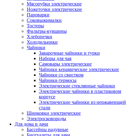
Мясорубки электрические
Ножеточки электрические
Пароварки
Соковыжималки
Тостеры
Фильтры-кувшины
Хлебопечки
Холодильники
Чайники
Заварочные чайники и турки
Наборы для чая
Самовары электрические
Чайники керамические электрические
Чайники со свистком
Чайники-термосы
Электрические стеклянные чайники
Электрические чайники в пластиковом
корпусе
Электрические чайники из нержавеющей
стали
Шинковки электрические
Электросковороды
Для дома и дачи
Бассейны надувные
Биотуалеты для дачи