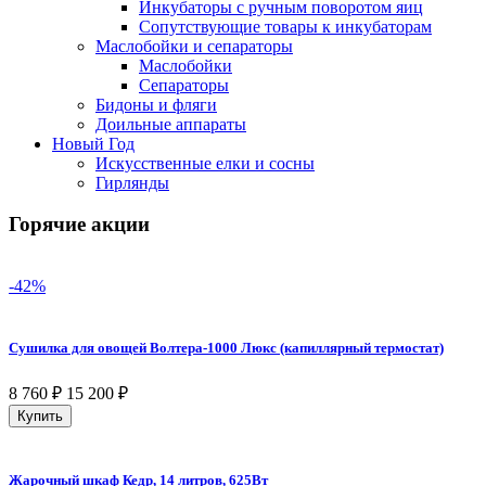
Инкубаторы с ручным поворотом яиц
Сопутствующие товары к инкубаторам
Маслобойки и сепараторы
Маслобойки
Сепараторы
Бидоны и фляги
Доильные аппараты
Новый Год
Искусственные елки и сосны
Гирлянды
Горячие акции
-42%
Сушилка для овощей Волтера-1000 Люкс (капиллярный термостат)
8 760
₽
15 200
₽
Купить
Жарочный шкаф Кедр, 14 литров, 625Вт