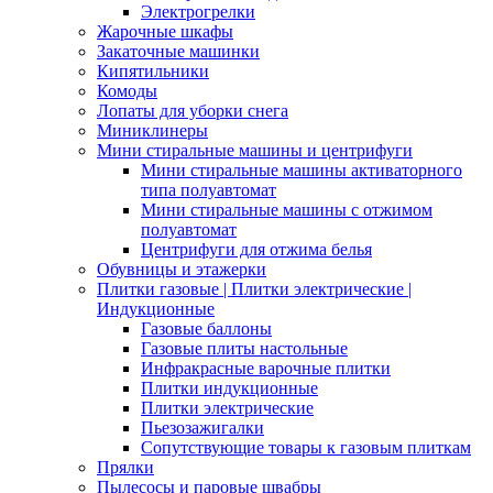
Электрогрелки
Жарочные шкафы
Закаточные машинки
Кипятильники
Комоды
Лопаты для уборки снега
Миниклинеры
Мини стиральные машины и центрифуги
Мини стиральные машины активаторного
типа полуавтомат
Мини стиральные машины с отжимом
полуавтомат
Центрифуги для отжима белья
Обувницы и этажерки
Плитки газовые | Плитки электрические |
Индукционные
Газовые баллоны
Газовые плиты настольные
Инфракрасные варочные плитки
Плитки индукционные
Плитки электрические
Пьезозажигалки
Сопутствующие товары к газовым плиткам
Прялки
Пылесосы и паровые швабры