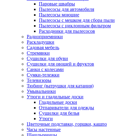
Паровые швабры
Пылесосы для автомобиля
Пылесосы моющие
Пылесосы с мешком для сбора пыли
Пылесосы с циклонным фильтром
Расходники для пылесосов
Радиоприемники
Раскладушки
Садовая мебель
Стремянки
Сушилки для обуви
Сушилки для овощей и фруктов
Санки с колесами
Сумки-тележки
Телевизоры
Тюбинг (ватрушки для катания)
Умывальники
Утюги и гладильные доски
Гладильные доски
Отпариватели для одежды
Сушилки для белья
Утюги
Цветочные подставки, горшки, кашпо
Часы настенные
Шашлычницы