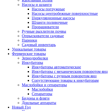
Капельный полив
Насосы и шланги
Насосы погружные
Насосы центробежные поверхностные
Циркуляционные насосы
Шланги поливочные
Проращиватели
Ручные рыхлители почвы
Опрыскиватели садовые
Парники
Садовый инвентарь
Уникальные товары
Фермерские товары
Зернодробилки
Инкубаторы
Инкубаторы автоматические
Инкубаторы с механическим поворотом яиц
Инкубаторы с ручным поворотом яиц
Сопутствующие товары к инкубаторам
Маслобойки и сепараторы
Маслобойки
Сепараторы
Бидоны и фляги
Доильные аппараты
Новый Год