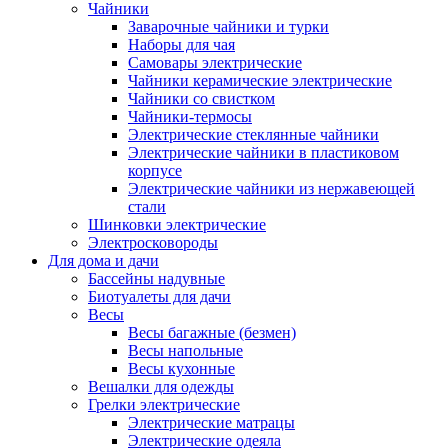
Чайники
Заварочные чайники и турки
Наборы для чая
Самовары электрические
Чайники керамические электрические
Чайники со свистком
Чайники-термосы
Электрические стеклянные чайники
Электрические чайники в пластиковом
корпусе
Электрические чайники из нержавеющей
стали
Шинковки электрические
Электросковороды
Для дома и дачи
Бассейны надувные
Биотуалеты для дачи
Весы
Весы багажные (безмен)
Весы напольные
Весы кухонные
Вешалки для одежды
Грелки электрические
Электрические матрацы
Электрические одеяла