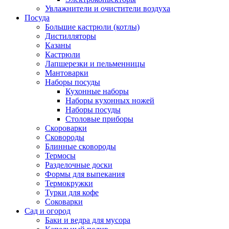
Увлажнители и очистители воздуха
Посуда
Большие кастрюли (котлы)
Дистилляторы
Казаны
Кастрюли
Лапшерезки и пельменницы
Мантоварки
Наборы посуды
Кухонные наборы
Наборы кухонных ножей
Наборы посуды
Столовые приборы
Скороварки
Сковороды
Блинные сковороды
Термосы
Разделочные доски
Формы для выпекания
Термокружки
Турки для кофе
Соковарки
Сад и огород
Баки и ведра для мусора