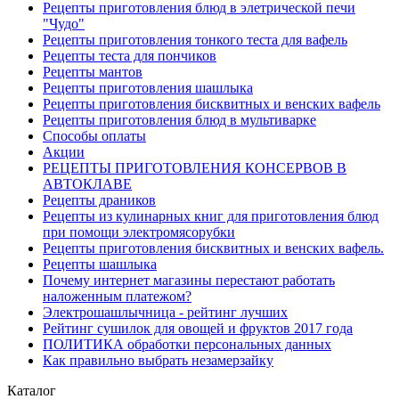
Рецепты приготовления блюд в элетрической печи
"Чудо"
Рецепты приготовления тонкого теста для вафель
Рецепты теста для пончиков
Рецепты мантов
Рецепты приготовления шашлыка
Рецепты приготовления бисквитных и венских вафель
Рецепты приготовления блюд в мультиварке
Способы оплаты
Акции
РЕЦЕПТЫ ПРИГОТОВЛЕНИЯ КОНСЕРВОВ В
АВТОКЛАВЕ
Рецепты драников
Рецепты из кулинарных книг для приготовления блюд
при помощи электромясорубки
Рецепты приготовления бисквитных и венских вафель.
Рецепты шашлыка
Почему интернет магазины перестают работать
наложенным платежом?
Электрошашлычница - рейтинг лучших
Рейтинг сушилок для овощей и фруктов 2017 года
ПОЛИТИКА обработки персональных данных
Как правильно выбрать незамерзайку
Каталог