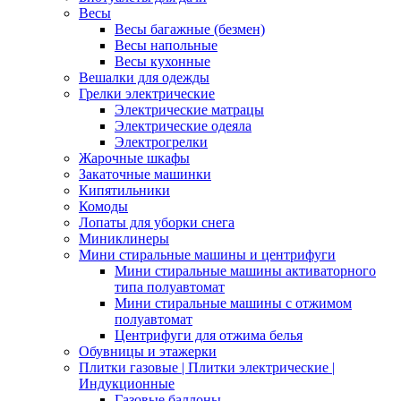
Весы
Весы багажные (безмен)
Весы напольные
Весы кухонные
Вешалки для одежды
Грелки электрические
Электрические матрацы
Электрические одеяла
Электрогрелки
Жарочные шкафы
Закаточные машинки
Кипятильники
Комоды
Лопаты для уборки снега
Миниклинеры
Мини стиральные машины и центрифуги
Мини стиральные машины активаторного
типа полуавтомат
Мини стиральные машины с отжимом
полуавтомат
Центрифуги для отжима белья
Обувницы и этажерки
Плитки газовые | Плитки электрические |
Индукционные
Газовые баллоны