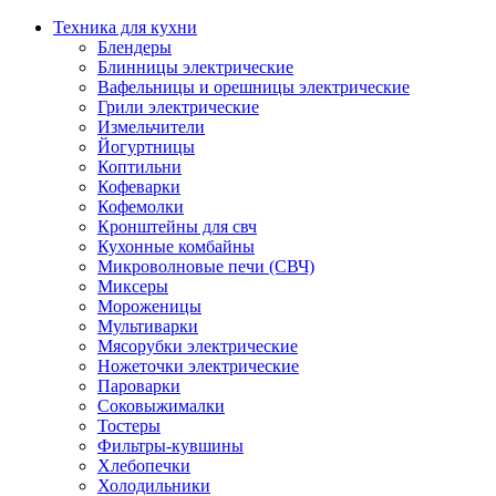
Техника для кухни
Блендеры
Блинницы электрические
Вафельницы и орешницы электрические
Грили электрические
Измельчители
Йогуртницы
Коптильни
Кофеварки
Кофемолки
Кронштейны для свч
Кухонные комбайны
Микроволновые печи (СВЧ)
Миксеры
Мороженицы
Мультиварки
Мясорубки электрические
Ножеточки электрические
Пароварки
Соковыжималки
Тостеры
Фильтры-кувшины
Хлебопечки
Холодильники