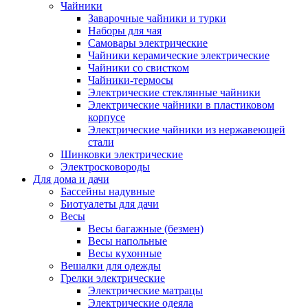
Чайники
Заварочные чайники и турки
Наборы для чая
Самовары электрические
Чайники керамические электрические
Чайники со свистком
Чайники-термосы
Электрические стеклянные чайники
Электрические чайники в пластиковом
корпусе
Электрические чайники из нержавеющей
стали
Шинковки электрические
Электросковороды
Для дома и дачи
Бассейны надувные
Биотуалеты для дачи
Весы
Весы багажные (безмен)
Весы напольные
Весы кухонные
Вешалки для одежды
Грелки электрические
Электрические матрацы
Электрические одеяла