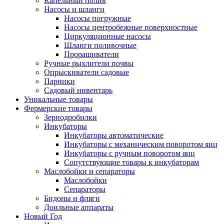
Капельный полив
Насосы и шланги
Насосы погружные
Насосы центробежные поверхностные
Циркуляционные насосы
Шланги поливочные
Проращиватели
Ручные рыхлители почвы
Опрыскиватели садовые
Парники
Садовый инвентарь
Уникальные товары
Фермерские товары
Зернодробилки
Инкубаторы
Инкубаторы автоматические
Инкубаторы с механическим поворотом яиц
Инкубаторы с ручным поворотом яиц
Сопутствующие товары к инкубаторам
Маслобойки и сепараторы
Маслобойки
Сепараторы
Бидоны и фляги
Доильные аппараты
Новый Год