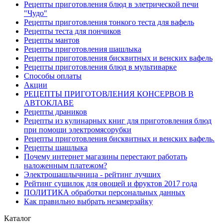
Рецепты приготовления блюд в элетрической печи
"Чудо"
Рецепты приготовления тонкого теста для вафель
Рецепты теста для пончиков
Рецепты мантов
Рецепты приготовления шашлыка
Рецепты приготовления бисквитных и венских вафель
Рецепты приготовления блюд в мультиварке
Способы оплаты
Акции
РЕЦЕПТЫ ПРИГОТОВЛЕНИЯ КОНСЕРВОВ В
АВТОКЛАВЕ
Рецепты драников
Рецепты из кулинарных книг для приготовления блюд
при помощи электромясорубки
Рецепты приготовления бисквитных и венских вафель.
Рецепты шашлыка
Почему интернет магазины перестают работать
наложенным платежом?
Электрошашлычница - рейтинг лучших
Рейтинг сушилок для овощей и фруктов 2017 года
ПОЛИТИКА обработки персональных данных
Как правильно выбрать незамерзайку
Каталог