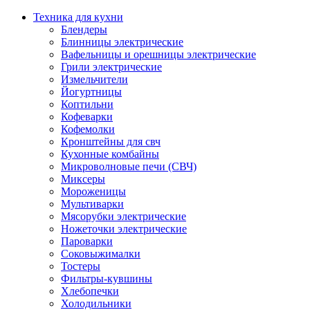
Техника для кухни
Блендеры
Блинницы электрические
Вафельницы и орешницы электрические
Грили электрические
Измельчители
Йогуртницы
Коптильни
Кофеварки
Кофемолки
Кронштейны для свч
Кухонные комбайны
Микроволновые печи (СВЧ)
Миксеры
Мороженицы
Мультиварки
Мясорубки электрические
Ножеточки электрические
Пароварки
Соковыжималки
Тостеры
Фильтры-кувшины
Хлебопечки
Холодильники