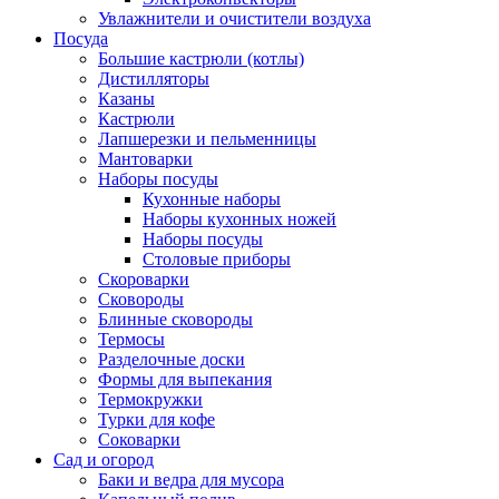
Увлажнители и очистители воздуха
Посуда
Большие кастрюли (котлы)
Дистилляторы
Казаны
Кастрюли
Лапшерезки и пельменницы
Мантоварки
Наборы посуды
Кухонные наборы
Наборы кухонных ножей
Наборы посуды
Столовые приборы
Скороварки
Сковороды
Блинные сковороды
Термосы
Разделочные доски
Формы для выпекания
Термокружки
Турки для кофе
Соковарки
Сад и огород
Баки и ведра для мусора