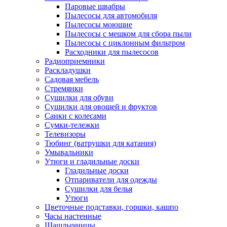
Паровые швабры
Пылесосы для автомобиля
Пылесосы моющие
Пылесосы с мешком для сбора пыли
Пылесосы с циклонным фильтром
Расходники для пылесосов
Радиоприемники
Раскладушки
Садовая мебель
Стремянки
Сушилки для обуви
Сушилки для овощей и фруктов
Санки с колесами
Сумки-тележки
Телевизоры
Тюбинг (ватрушки для катания)
Умывальники
Утюги и гладильные доски
Гладильные доски
Отпариватели для одежды
Сушилки для белья
Утюги
Цветочные подставки, горшки, кашпо
Часы настенные
Шашлычницы