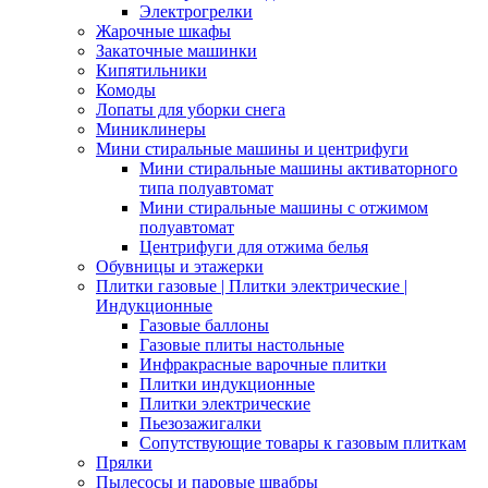
Электрогрелки
Жарочные шкафы
Закаточные машинки
Кипятильники
Комоды
Лопаты для уборки снега
Миниклинеры
Мини стиральные машины и центрифуги
Мини стиральные машины активаторного
типа полуавтомат
Мини стиральные машины с отжимом
полуавтомат
Центрифуги для отжима белья
Обувницы и этажерки
Плитки газовые | Плитки электрические |
Индукционные
Газовые баллоны
Газовые плиты настольные
Инфракрасные варочные плитки
Плитки индукционные
Плитки электрические
Пьезозажигалки
Сопутствующие товары к газовым плиткам
Прялки
Пылесосы и паровые швабры