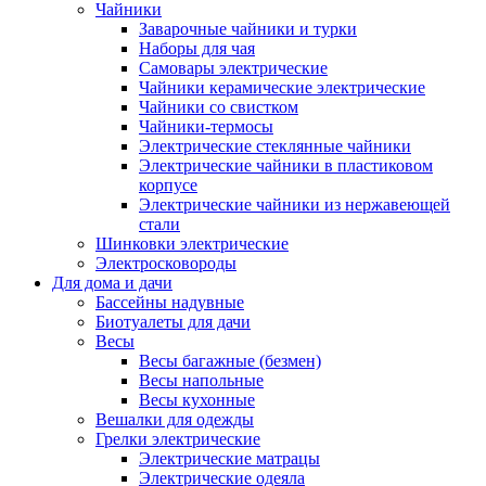
Чайники
Заварочные чайники и турки
Наборы для чая
Самовары электрические
Чайники керамические электрические
Чайники со свистком
Чайники-термосы
Электрические стеклянные чайники
Электрические чайники в пластиковом
корпусе
Электрические чайники из нержавеющей
стали
Шинковки электрические
Электросковороды
Для дома и дачи
Бассейны надувные
Биотуалеты для дачи
Весы
Весы багажные (безмен)
Весы напольные
Весы кухонные
Вешалки для одежды
Грелки электрические
Электрические матрацы
Электрические одеяла