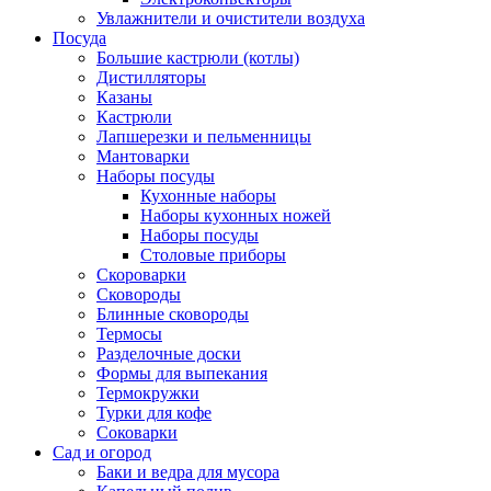
Увлажнители и очистители воздуха
Посуда
Большие кастрюли (котлы)
Дистилляторы
Казаны
Кастрюли
Лапшерезки и пельменницы
Мантоварки
Наборы посуды
Кухонные наборы
Наборы кухонных ножей
Наборы посуды
Столовые приборы
Скороварки
Сковороды
Блинные сковороды
Термосы
Разделочные доски
Формы для выпекания
Термокружки
Турки для кофе
Соковарки
Сад и огород
Баки и ведра для мусора