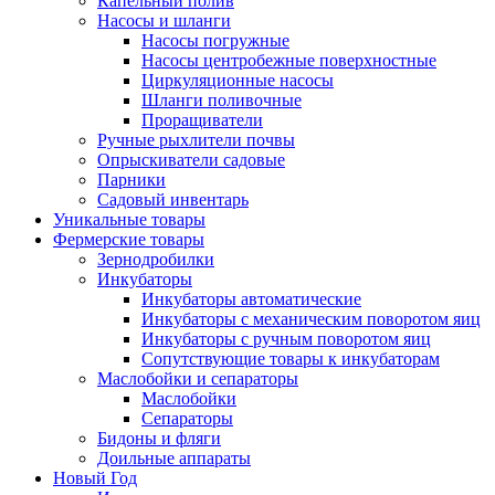
Капельный полив
Насосы и шланги
Насосы погружные
Насосы центробежные поверхностные
Циркуляционные насосы
Шланги поливочные
Проращиватели
Ручные рыхлители почвы
Опрыскиватели садовые
Парники
Садовый инвентарь
Уникальные товары
Фермерские товары
Зернодробилки
Инкубаторы
Инкубаторы автоматические
Инкубаторы с механическим поворотом яиц
Инкубаторы с ручным поворотом яиц
Сопутствующие товары к инкубаторам
Маслобойки и сепараторы
Маслобойки
Сепараторы
Бидоны и фляги
Доильные аппараты
Новый Год