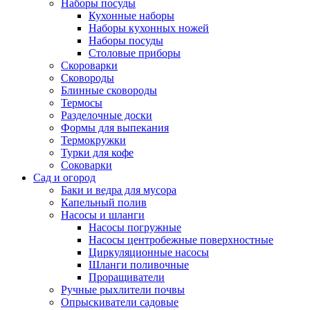
Наборы посуды
Кухонные наборы
Наборы кухонных ножей
Наборы посуды
Столовые приборы
Скороварки
Сковороды
Блинные сковороды
Термосы
Разделочные доски
Формы для выпекания
Термокружки
Турки для кофе
Соковарки
Сад и огород
Баки и ведра для мусора
Капельный полив
Насосы и шланги
Насосы погружные
Насосы центробежные поверхностные
Циркуляционные насосы
Шланги поливочные
Проращиватели
Ручные рыхлители почвы
Опрыскиватели садовые