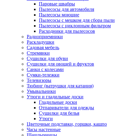
Паровые швабры
Пылесосы для автомобиля
Пылесосы моющие
Пылесосы с мешком для сбора пыли
Пылесосы с циклонным фильтром
Расходники для пылесосов
Радиоприемники
Раскладушки
Садовая мебель
Стремянки
Сушилки для обуви
Сушилки для овощей и фруктов
Санки с колесами
Сумки-тележки
Телевизоры
Тюбинг (ватрушки для катания)
Умывальники
Утюги и гладильные доски
Гладильные доски
Отпариватели для одежды
Сушилки для белья
Утюги
Цветочные подставки, горшки, кашпо
Часы настенные
Шашлычницы