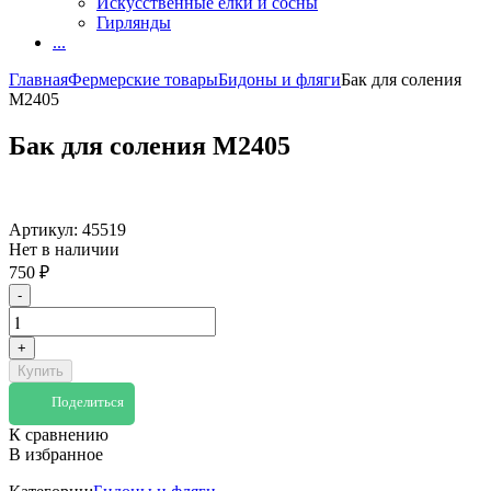
Искусственные елки и сосны
Гирлянды
...
Главная
Фермерские товары
Бидоны и фляги
Бак для соления
М2405
Бак для соления М2405
Артикул:
45519
Нет в наличии
750
₽
-
+
Купить
Поделиться
К сравнению
В избранное