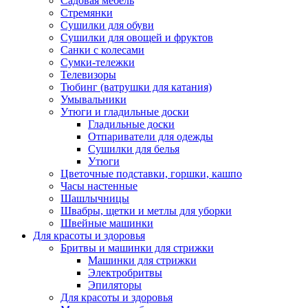
Садовая мебель
Стремянки
Сушилки для обуви
Сушилки для овощей и фруктов
Санки с колесами
Сумки-тележки
Телевизоры
Тюбинг (ватрушки для катания)
Умывальники
Утюги и гладильные доски
Гладильные доски
Отпариватели для одежды
Сушилки для белья
Утюги
Цветочные подставки, горшки, кашпо
Часы настенные
Шашлычницы
Швабры, щетки и метлы для уборки
Швейные машинки
Для красоты и здоровья
Бритвы и машинки для стрижки
Машинки для стрижки
Электробритвы
Эпиляторы
Для красоты и здоровья