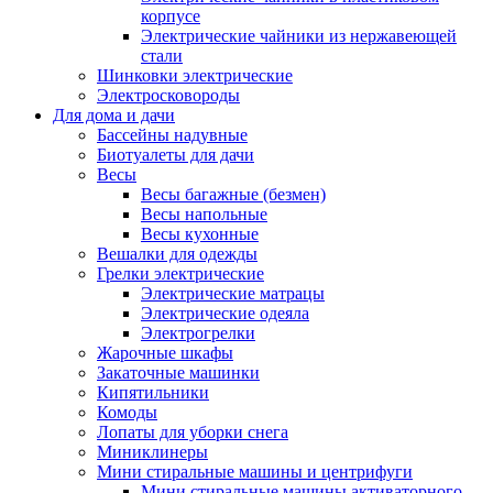
корпусе
Электрические чайники из нержавеющей
стали
Шинковки электрические
Электросковороды
Для дома и дачи
Бассейны надувные
Биотуалеты для дачи
Весы
Весы багажные (безмен)
Весы напольные
Весы кухонные
Вешалки для одежды
Грелки электрические
Электрические матрацы
Электрические одеяла
Электрогрелки
Жарочные шкафы
Закаточные машинки
Кипятильники
Комоды
Лопаты для уборки снега
Миниклинеры
Мини стиральные машины и центрифуги
Мини стиральные машины активаторного