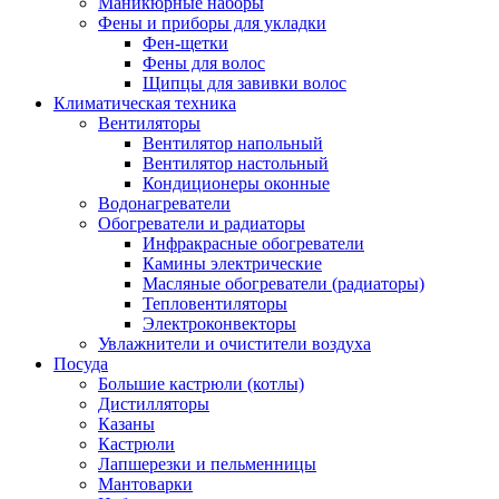
Маникюрные наборы
Фены и приборы для укладки
Фен-щетки
Фены для волос
Щипцы для завивки волос
Климатическая техника
Вентиляторы
Вентилятор напольный
Вентилятор настольный
Кондиционеры оконные
Водонагреватели
Обогреватели и радиаторы
Инфракрасные обогреватели
Камины электрические
Масляные обогреватели (радиаторы)
Тепловентиляторы
Электроконвекторы
Увлажнители и очистители воздуха
Посуда
Большие кастрюли (котлы)
Дистилляторы
Казаны
Кастрюли
Лапшерезки и пельменницы
Мантоварки