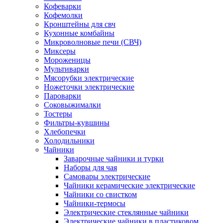
Кофеварки
Кофемолки
Кронштейны для свч
Кухонные комбайны
Микроволновые печи (СВЧ)
Миксеры
Мороженицы
Мультиварки
Мясорубки электрические
Ножеточки электрические
Пароварки
Соковыжималки
Тостеры
Фильтры-кувшины
Хлебопечки
Холодильники
Чайники
Заварочные чайники и турки
Наборы для чая
Самовары электрические
Чайники керамические электрические
Чайники со свистком
Чайники-термосы
Электрические стеклянные чайники
Электрические чайники в пластиковом