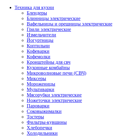
Техника для кухни
Блендеры
Блинницы электрические
Вафельницы и орешницы электрические
Грили электрические
Измельчители
Йогуртницы
Коптильни
Кофеварки
Кофемолки
Кронштейны для свч
Кухонные комбайны
Микроволновые печи (СВЧ)
Миксеры
Мороженицы
Мультиварки
Мясорубки электрические
Ножеточки электрические
Пароварки
Соковыжималки
Тостеры
Фильтры-кувшины
Хлебопечки
Холодильники