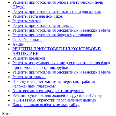
Рецепты приготовления блюд в элетрической печи
"Чудо"
Рецепты приготовления тонкого теста для вафель
Рецепты теста для пончиков
Рецепты мантов
Рецепты приготовления шашлыка
Рецепты приготовления бисквитных и венских вафель
Рецепты приготовления блюд в мультиварке
Способы оплаты
Акции
РЕЦЕПТЫ ПРИГОТОВЛЕНИЯ КОНСЕРВОВ В
АВТОКЛАВЕ
Рецепты драников
Рецепты из кулинарных книг для приготовления блюд
при помощи электромясорубки
Рецепты приготовления бисквитных и венских вафель.
Рецепты шашлыка
Почему интернет магазины перестают работать
наложенным платежом?
Электрошашлычница - рейтинг лучших
Рейтинг сушилок для овощей и фруктов 2017 года
ПОЛИТИКА обработки персональных данных
Как правильно выбрать незамерзайку
Каталог