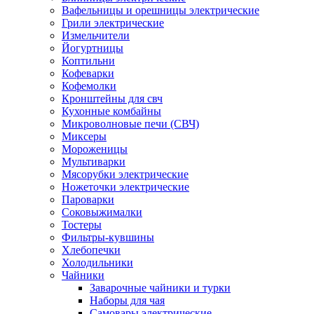
Вафельницы и орешницы электрические
Грили электрические
Измельчители
Йогуртницы
Коптильни
Кофеварки
Кофемолки
Кронштейны для свч
Кухонные комбайны
Микроволновые печи (СВЧ)
Миксеры
Мороженицы
Мультиварки
Мясорубки электрические
Ножеточки электрические
Пароварки
Соковыжималки
Тостеры
Фильтры-кувшины
Хлебопечки
Холодильники
Чайники
Заварочные чайники и турки
Наборы для чая
Самовары электрические