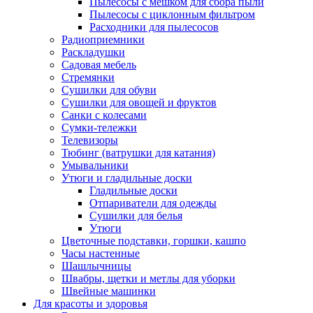
Пылесосы с мешком для сбора пыли
Пылесосы с циклонным фильтром
Расходники для пылесосов
Радиоприемники
Раскладушки
Садовая мебель
Стремянки
Сушилки для обуви
Сушилки для овощей и фруктов
Санки с колесами
Сумки-тележки
Телевизоры
Тюбинг (ватрушки для катания)
Умывальники
Утюги и гладильные доски
Гладильные доски
Отпариватели для одежды
Сушилки для белья
Утюги
Цветочные подставки, горшки, кашпо
Часы настенные
Шашлычницы
Швабры, щетки и метлы для уборки
Швейные машинки
Для красоты и здоровья