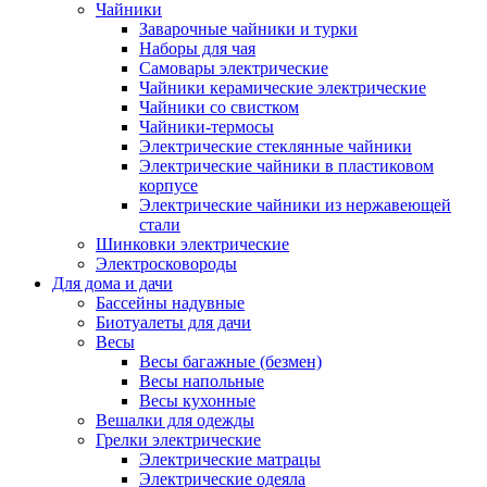
Чайники
Заварочные чайники и турки
Наборы для чая
Самовары электрические
Чайники керамические электрические
Чайники со свистком
Чайники-термосы
Электрические стеклянные чайники
Электрические чайники в пластиковом
корпусе
Электрические чайники из нержавеющей
стали
Шинковки электрические
Электросковороды
Для дома и дачи
Бассейны надувные
Биотуалеты для дачи
Весы
Весы багажные (безмен)
Весы напольные
Весы кухонные
Вешалки для одежды
Грелки электрические
Электрические матрацы
Электрические одеяла