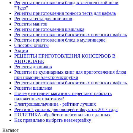
Рецепты приготовления блюд в элетрической печи
"Чудо"
Рецепты приготовления тонкого теста для вафель
Рецепты теста для пончиков
Рецепты мантов
Рецепты приготовления шашлыка
Рецепты приготовления бисквитных и венских вафель
Рецепты приготовления блюд в мультиварке
Способы оплаты
Акции
РЕЦЕПТЫ ПРИГОТОВЛЕНИЯ КОНСЕРВОВ В
АВТОКЛАВЕ
Рецепты драников
Рецепты из кулинарных книг для приготовления блюд
при помощи электромясорубки
Рецепты приготовления бисквитных и венских вафель.
Рецепты шашлыка
Почему интернет магазины перестают работать
наложенным платежом?
Электрошашлычница - рейтинг лучших
Рейтинг сушилок для овощей и фруктов 2017 года
ПОЛИТИКА обработки персональных данных
Как правильно выбрать незамерзайку
Каталог