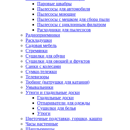
Паровые швабры
Пылесосы для автомобиля
Пылесосы моющие
Пылесосы с мешком для сбора пыли
Пылесосы с циклонным фильтром
Расходники для пылесосов
Радиоприемники
Раскладушки
Садовая мебель
Стремянки
Сушилки для обуви
Сушилки для овощей и фруктов
Санки с колесами
Сумки-тележки
Телевизоры
Тюбинг (ватрушки для катания)
Умывальники
Утюги и гладильные доски
Гладильные доски
Отпариватели для одежды
Сушилки для белья
Утюги
Цветочные подставки, горшки, кашпо
Часы настенные
Шашлычницы