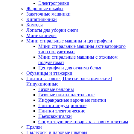
Электрогрелки
Жарочные шкафы
Закаточные машинки
Кипятильники
Комоды
Лопаты для уборки снега
Миниклинеры
Мини стиральные машины и центрифуги
Мини стиральные машины активаторного
типа полуавтомат
Мини стиральные машины с отжимом
полуавтомат
Центрифуги для отжима белья
Обувницы и этажерки
Плитки газовые | Плитки электрические |
Индукционные
Газовые баллоны
Газовые плиты настольные
Инфракрасные варочные плитки
Плитки индукционные
Плитки электрические
Пьезозажигалки
Сопутствующие товары к газовым плиткам
Прялки
Пылесосы и паровые швабры