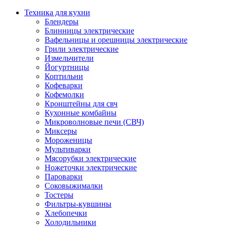
Техника для кухни
Блендеры
Блинницы электрические
Вафельницы и орешницы электрические
Грили электрические
Измельчители
Йогуртницы
Коптильни
Кофеварки
Кофемолки
Кронштейны для свч
Кухонные комбайны
Микроволновые печи (СВЧ)
Миксеры
Мороженицы
Мультиварки
Мясорубки электрические
Ножеточки электрические
Пароварки
Соковыжималки
Тостеры
Фильтры-кувшины
Хлебопечки
Холодильники