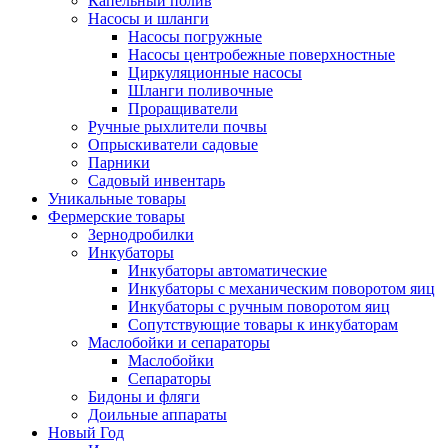
Капельный полив
Насосы и шланги
Насосы погружные
Насосы центробежные поверхностные
Циркуляционные насосы
Шланги поливочные
Проращиватели
Ручные рыхлители почвы
Опрыскиватели садовые
Парники
Садовый инвентарь
Уникальные товары
Фермерские товары
Зернодробилки
Инкубаторы
Инкубаторы автоматические
Инкубаторы с механическим поворотом яиц
Инкубаторы с ручным поворотом яиц
Сопутствующие товары к инкубаторам
Маслобойки и сепараторы
Маслобойки
Сепараторы
Бидоны и фляги
Доильные аппараты
Новый Год