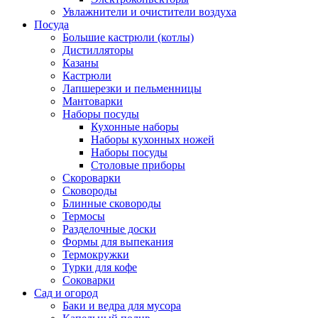
Увлажнители и очистители воздуха
Посуда
Большие кастрюли (котлы)
Дистилляторы
Казаны
Кастрюли
Лапшерезки и пельменницы
Мантоварки
Наборы посуды
Кухонные наборы
Наборы кухонных ножей
Наборы посуды
Столовые приборы
Скороварки
Сковороды
Блинные сковороды
Термосы
Разделочные доски
Формы для выпекания
Термокружки
Турки для кофе
Соковарки
Сад и огород
Баки и ведра для мусора