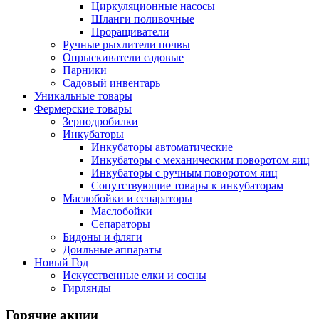
Циркуляционные насосы
Шланги поливочные
Проращиватели
Ручные рыхлители почвы
Опрыскиватели садовые
Парники
Садовый инвентарь
Уникальные товары
Фермерские товары
Зернодробилки
Инкубаторы
Инкубаторы автоматические
Инкубаторы с механическим поворотом яиц
Инкубаторы с ручным поворотом яиц
Сопутствующие товары к инкубаторам
Маслобойки и сепараторы
Маслобойки
Сепараторы
Бидоны и фляги
Доильные аппараты
Новый Год
Искусственные елки и сосны
Гирлянды
Горячие акции