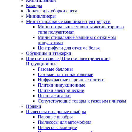
Кипятильники
Комоды
Лопаты для уборки снега
Миниклинеры
Мини стиральные машины и центрифуги
Мини стиральные машины активаторного
типа полуавтомат
Мини стиральные машины с отжимом
полуавтомат
Центрифуги для отжима белья
Обувницы и этажерки
Плитки газовые | Плитки электрические |
Индукционные
Газовые баллоны
Газовые плиты настольные
Инфракрасные варочные плитки
Плитки индукционные
Плитки электрические
Пьезозажигалки
Сопутствующие товары к газовым плиткам
Прялки
Пылесосы и паровые швабры
Паровые швабры
Пылесосы для автомобиля
Пылесосы моющие