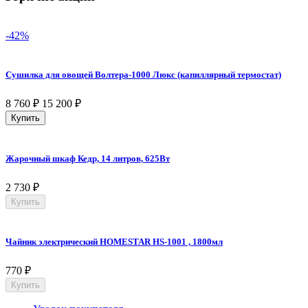
-42%
Сушилка для овощей Волтера-1000 Люкс (капиллярный термостат)
8 760
₽
15 200
₽
Купить
Жарочный шкаф Кедр, 14 литров, 625Вт
2 730
₽
Купить
Чайник электрический HOMESTAR HS-1001 , 1800мл
770
₽
Купить