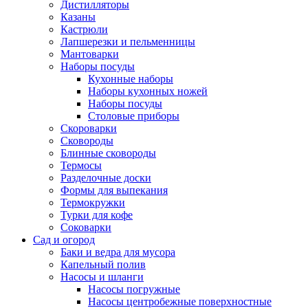
Дистилляторы
Казаны
Кастрюли
Лапшерезки и пельменницы
Мантоварки
Наборы посуды
Кухонные наборы
Наборы кухонных ножей
Наборы посуды
Столовые приборы
Скороварки
Сковороды
Блинные сковороды
Термосы
Разделочные доски
Формы для выпекания
Термокружки
Турки для кофе
Соковарки
Сад и огород
Баки и ведра для мусора
Капельный полив
Насосы и шланги
Насосы погружные
Насосы центробежные поверхностные