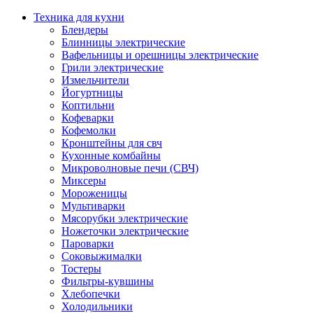
Техника для кухни
Блендеры
Блинницы электрические
Вафельницы и орешницы электрические
Грили электрические
Измельчители
Йогуртницы
Коптильни
Кофеварки
Кофемолки
Кронштейны для свч
Кухонные комбайны
Микроволновые печи (СВЧ)
Миксеры
Мороженицы
Мультиварки
Мясорубки электрические
Ножеточки электрические
Пароварки
Соковыжималки
Тостеры
Фильтры-кувшины
Хлебопечки
Холодильники