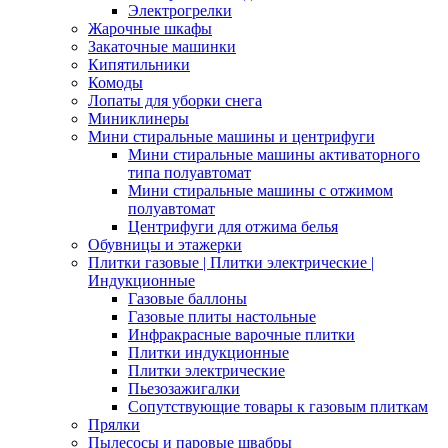
Электрогрелки
Жарочные шкафы
Закаточные машинки
Кипятильники
Комоды
Лопаты для уборки снега
Миниклинеры
Мини стиральные машины и центрифуги
Мини стиральные машины активаторного
типа полуавтомат
Мини стиральные машины с отжимом
полуавтомат
Центрифуги для отжима белья
Обувницы и этажерки
Плитки газовые | Плитки электрические |
Индукционные
Газовые баллоны
Газовые плиты настольные
Инфракрасные варочные плитки
Плитки индукционные
Плитки электрические
Пьезозажигалки
Сопутствующие товары к газовым плиткам
Прялки
Пылесосы и паровые швабры