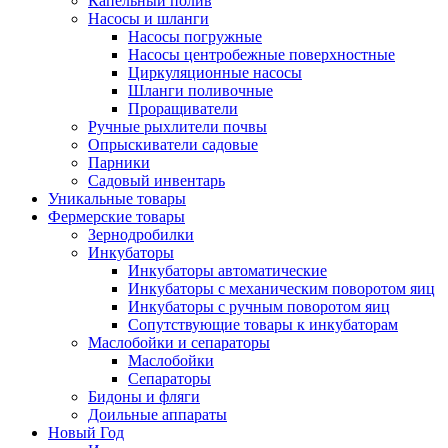
Капельный полив
Насосы и шланги
Насосы погружные
Насосы центробежные поверхностные
Циркуляционные насосы
Шланги поливочные
Проращиватели
Ручные рыхлители почвы
Опрыскиватели садовые
Парники
Садовый инвентарь
Уникальные товары
Фермерские товары
Зернодробилки
Инкубаторы
Инкубаторы автоматические
Инкубаторы с механическим поворотом яиц
Инкубаторы с ручным поворотом яиц
Сопутствующие товары к инкубаторам
Маслобойки и сепараторы
Маслобойки
Сепараторы
Бидоны и фляги
Доильные аппараты
Новый Год