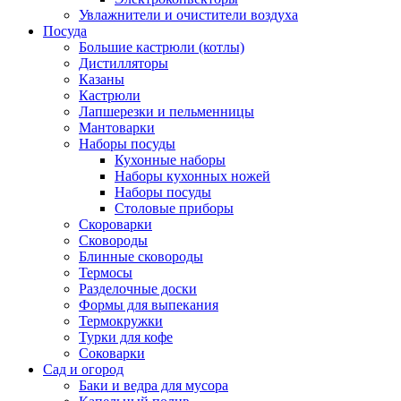
Увлажнители и очистители воздуха
Посуда
Большие кастрюли (котлы)
Дистилляторы
Казаны
Кастрюли
Лапшерезки и пельменницы
Мантоварки
Наборы посуды
Кухонные наборы
Наборы кухонных ножей
Наборы посуды
Столовые приборы
Скороварки
Сковороды
Блинные сковороды
Термосы
Разделочные доски
Формы для выпекания
Термокружки
Турки для кофе
Соковарки
Сад и огород
Баки и ведра для мусора