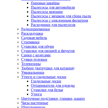
Паровые швабры
Пылесосы для автомобиля
Пылесосы моющие
Пылесосы с мешком для сбора пыли
Пылесосы с циклонным фильтром
Расходники для пылесосов
Радиоприемники
Раскладушки
Садовая мебель
Стремянки
Сушилки для обуви
Сушилки для овощей и фруктов
Санки с колесами
Сумки-тележки
Телевизоры
Тюбинг (ватрушки для катания)
Умывальники
Утюги и гладильные доски
Гладильные доски
Отпариватели для одежды
Сушилки для белья
Утюги
Цветочные подставки, горшки, кашпо
Часы настенные
Шашлычницы