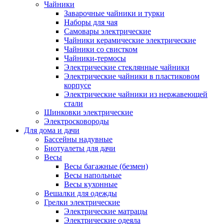
Чайники
Заварочные чайники и турки
Наборы для чая
Самовары электрические
Чайники керамические электрические
Чайники со свистком
Чайники-термосы
Электрические стеклянные чайники
Электрические чайники в пластиковом
корпусе
Электрические чайники из нержавеющей
стали
Шинковки электрические
Электросковороды
Для дома и дачи
Бассейны надувные
Биотуалеты для дачи
Весы
Весы багажные (безмен)
Весы напольные
Весы кухонные
Вешалки для одежды
Грелки электрические
Электрические матрацы
Электрические одеяла