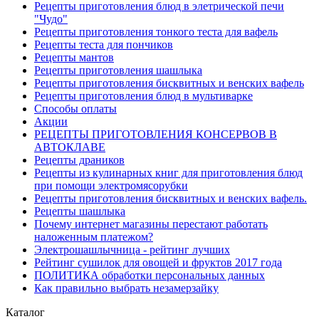
Рецепты приготовления блюд в элетрической печи
"Чудо"
Рецепты приготовления тонкого теста для вафель
Рецепты теста для пончиков
Рецепты мантов
Рецепты приготовления шашлыка
Рецепты приготовления бисквитных и венских вафель
Рецепты приготовления блюд в мультиварке
Способы оплаты
Акции
РЕЦЕПТЫ ПРИГОТОВЛЕНИЯ КОНСЕРВОВ В
АВТОКЛАВЕ
Рецепты драников
Рецепты из кулинарных книг для приготовления блюд
при помощи электромясорубки
Рецепты приготовления бисквитных и венских вафель.
Рецепты шашлыка
Почему интернет магазины перестают работать
наложенным платежом?
Электрошашлычница - рейтинг лучших
Рейтинг сушилок для овощей и фруктов 2017 года
ПОЛИТИКА обработки персональных данных
Как правильно выбрать незамерзайку
Каталог