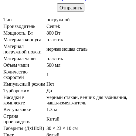
Тип
погружной
Производитель
Centek
Мощность, Вт
800 Вт
Материал корпуса
пластик
Материал
нержавеющая сталь
погружной ножки
Материал чаши
пластик
Объем чаши
500 мл
Количество
1
скоростей
Импульсный режим
Нет
Турборежим
Да
Насадки в
мерный стакан, венчик для взбивания,
комплекте
чаша-измельчитель
Вес упаковки
1.3 кг
Страна
Китай
производства
Габариты (ДхШхВ)
30 × 23 × 10 см
Цвет
белый