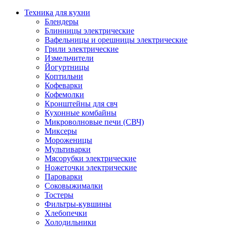
Техника для кухни
Блендеры
Блинницы электрические
Вафельницы и орешницы электрические
Грили электрические
Измельчители
Йогуртницы
Коптильни
Кофеварки
Кофемолки
Кронштейны для свч
Кухонные комбайны
Микроволновые печи (СВЧ)
Миксеры
Мороженицы
Мультиварки
Мясорубки электрические
Ножеточки электрические
Пароварки
Соковыжималки
Тостеры
Фильтры-кувшины
Хлебопечки
Холодильники