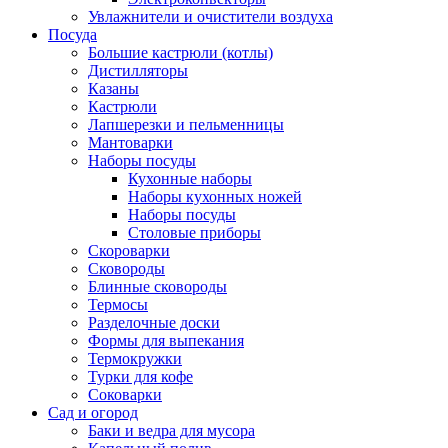
Увлажнители и очистители воздуха
Посуда
Большие кастрюли (котлы)
Дистилляторы
Казаны
Кастрюли
Лапшерезки и пельменницы
Мантоварки
Наборы посуды
Кухонные наборы
Наборы кухонных ножей
Наборы посуды
Столовые приборы
Скороварки
Сковороды
Блинные сковороды
Термосы
Разделочные доски
Формы для выпекания
Термокружки
Турки для кофе
Соковарки
Сад и огород
Баки и ведра для мусора