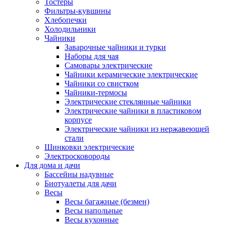
Тостеры
Фильтры-кувшины
Хлебопечки
Холодильники
Чайники
Заварочные чайники и турки
Наборы для чая
Самовары электрические
Чайники керамические электрические
Чайники со свистком
Чайники-термосы
Электрические стеклянные чайники
Электрические чайники в пластиковом
корпусе
Электрические чайники из нержавеющей
стали
Шинковки электрические
Электросковороды
Для дома и дачи
Бассейны надувные
Биотуалеты для дачи
Весы
Весы багажные (безмен)
Весы напольные
Весы кухонные