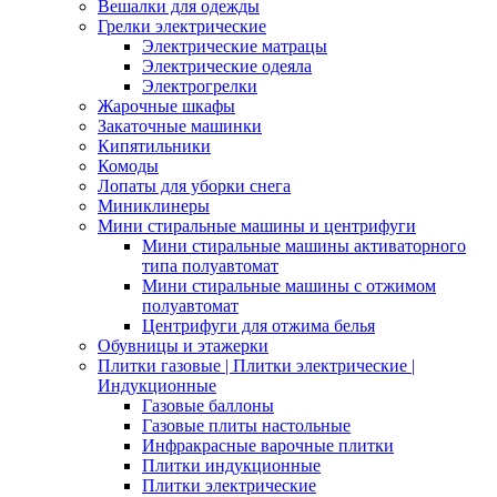
Вешалки для одежды
Грелки электрические
Электрические матрацы
Электрические одеяла
Электрогрелки
Жарочные шкафы
Закаточные машинки
Кипятильники
Комоды
Лопаты для уборки снега
Миниклинеры
Мини стиральные машины и центрифуги
Мини стиральные машины активаторного
типа полуавтомат
Мини стиральные машины с отжимом
полуавтомат
Центрифуги для отжима белья
Обувницы и этажерки
Плитки газовые | Плитки электрические |
Индукционные
Газовые баллоны
Газовые плиты настольные
Инфракрасные варочные плитки
Плитки индукционные
Плитки электрические