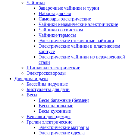
Чайники
Заварочные чайники и турки
Наборы для чая
Самовары электрические
Чайники керамические электрические
Чайники со свистком
Чайники-термосы
Электрические стеклянные чайники
Электрические чайники в пластиковом
корпусе
Электрические чайники из нержавеющей
стали
Шинковки электрические
Электросковороды
Для дома и дачи
Бассейны надувные
Биотуалеты для дачи
Весы
Весы багажные (безмен)
Весы напольные
Весы кухонные
Вешалки для одежды
Грелки электрические
Электрические матрацы
Электрические одеяла