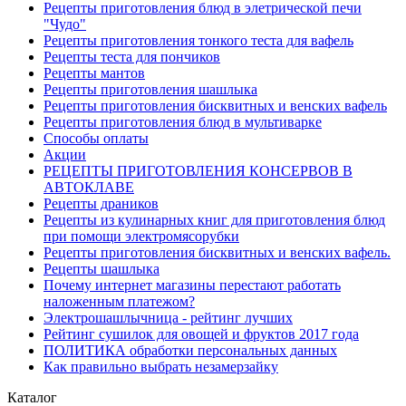
Рецепты приготовления блюд в элетрической печи
"Чудо"
Рецепты приготовления тонкого теста для вафель
Рецепты теста для пончиков
Рецепты мантов
Рецепты приготовления шашлыка
Рецепты приготовления бисквитных и венских вафель
Рецепты приготовления блюд в мультиварке
Способы оплаты
Акции
РЕЦЕПТЫ ПРИГОТОВЛЕНИЯ КОНСЕРВОВ В
АВТОКЛАВЕ
Рецепты драников
Рецепты из кулинарных книг для приготовления блюд
при помощи электромясорубки
Рецепты приготовления бисквитных и венских вафель.
Рецепты шашлыка
Почему интернет магазины перестают работать
наложенным платежом?
Электрошашлычница - рейтинг лучших
Рейтинг сушилок для овощей и фруктов 2017 года
ПОЛИТИКА обработки персональных данных
Как правильно выбрать незамерзайку
Каталог