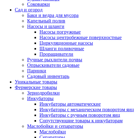
Соковарки
Сад и огород
Баки и ведра для мусора
Капельный полив
Насосы и шланги
Насосы погружные
Насосы центробежные поверхностные
Циркуляционные насосы
Шланги поливочные
Проращиватели
Ручные рыхлители почвы
Опрыскиватели садовые
Парники
Садовый инвентарь
Уникальные товары
Фермерские товары
Зернодробилки
Инкубаторы
Инкубаторы автоматические
Инкубаторы с механическим поворотом яиц
Инкубаторы с ручным поворотом яиц
Сопутствующие товары к инкубаторам
Маслобойки и сепараторы
Маслобойки
Сепараторы