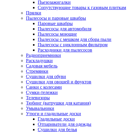
Пьезозажигалки
Сопутствующие товары к газовым плиткам
Прялки
Пылесосы и паровые швабры
Паровые швабры
Пылесосы для автомобиля
Пылесосы моющие
Пылесосы с мешком для сбора пыли
Пылесосы с циклонным фильтром
Расходники для пылесосов
Радиоприемники
Раскладушки
Садовая мебель
Стремянки
Сушилки для обуви
Сушилки для овощей и фруктов
Санки с колесами
Сумки-тележки
Телевизоры
Тюбинг (ватрушки для катания)
Умывальники
Утюги и гладильные доски
Гладильные доски
Отпариватели для одежды
Сушилки для белья