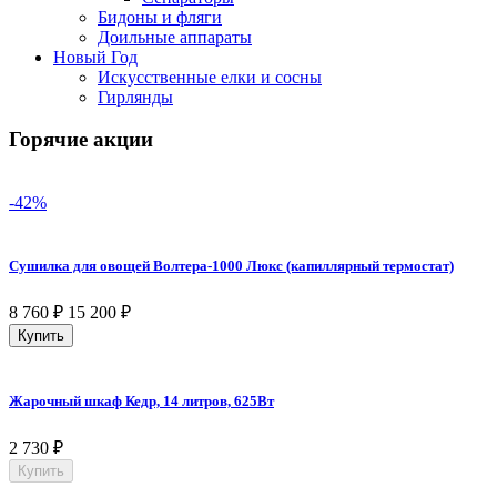
Бидоны и фляги
Доильные аппараты
Новый Год
Искусственные елки и сосны
Гирлянды
Горячие акции
-42%
Сушилка для овощей Волтера-1000 Люкс (капиллярный термостат)
8 760
₽
15 200
₽
Купить
Жарочный шкаф Кедр, 14 литров, 625Вт
2 730
₽
Купить