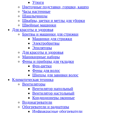
Утюги
Цветочные подставки, горшки, кашпо
Часы настенные
Шашлычницы
Швабры, щетки и метлы для уборки
Швейные машинки
Для красоты и здоровья
Бритвы и машинки для стрижки
Машинки для стрижки
Электробритвы
Эпиляторы
Для красоты и здоровья
Маникюрные наборы
Фены и приборы для укладки
Фен-щетки
Фены для волос
Щипцы для завивки волос
Климатическая техника
Вентиляторы
Вентилятор напольный
Вентилятор настольный
Кондиционеры оконные
Водонагреватели
Обогреватели и радиаторы
Инфракрасные обогреватели