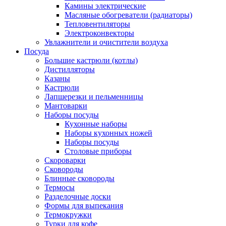
Камины электрические
Масляные обогреватели (радиаторы)
Тепловентиляторы
Электроконвекторы
Увлажнители и очистители воздуха
Посуда
Большие кастрюли (котлы)
Дистилляторы
Казаны
Кастрюли
Лапшерезки и пельменницы
Мантоварки
Наборы посуды
Кухонные наборы
Наборы кухонных ножей
Наборы посуды
Столовые приборы
Скороварки
Сковороды
Блинные сковороды
Термосы
Разделочные доски
Формы для выпекания
Термокружки
Турки для кофе