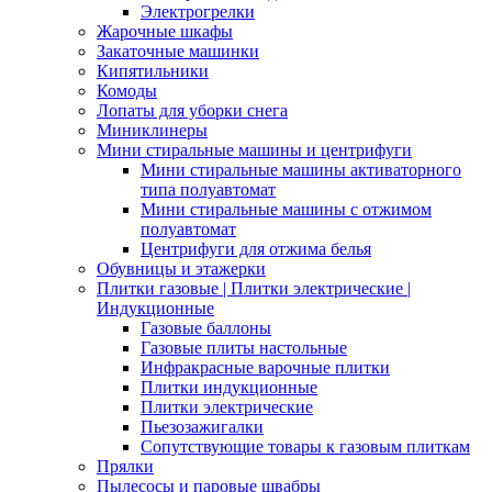
Электрогрелки
Жарочные шкафы
Закаточные машинки
Кипятильники
Комоды
Лопаты для уборки снега
Миниклинеры
Мини стиральные машины и центрифуги
Мини стиральные машины активаторного
типа полуавтомат
Мини стиральные машины с отжимом
полуавтомат
Центрифуги для отжима белья
Обувницы и этажерки
Плитки газовые | Плитки электрические |
Индукционные
Газовые баллоны
Газовые плиты настольные
Инфракрасные варочные плитки
Плитки индукционные
Плитки электрические
Пьезозажигалки
Сопутствующие товары к газовым плиткам
Прялки
Пылесосы и паровые швабры