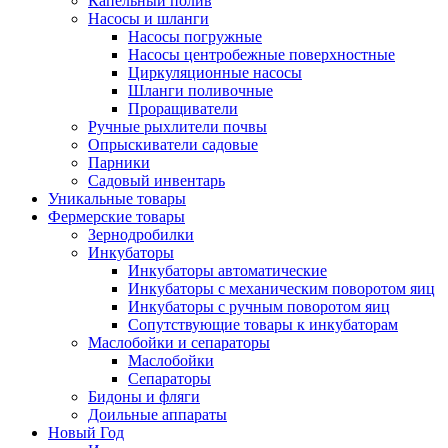
Капельный полив
Насосы и шланги
Насосы погружные
Насосы центробежные поверхностные
Циркуляционные насосы
Шланги поливочные
Проращиватели
Ручные рыхлители почвы
Опрыскиватели садовые
Парники
Садовый инвентарь
Уникальные товары
Фермерские товары
Зернодробилки
Инкубаторы
Инкубаторы автоматические
Инкубаторы с механическим поворотом яиц
Инкубаторы с ручным поворотом яиц
Сопутствующие товары к инкубаторам
Маслобойки и сепараторы
Маслобойки
Сепараторы
Бидоны и фляги
Доильные аппараты
Новый Год