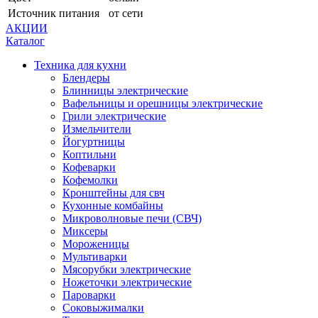
Источник питания
от сети
АКЦИИ
Каталог
Техника для кухни
Блендеры
Блинницы электрические
Вафельницы и орешницы электрические
Грили электрические
Измельчители
Йогуртницы
Коптильни
Кофеварки
Кофемолки
Кронштейны для свч
Кухонные комбайны
Микроволновые печи (СВЧ)
Миксеры
Мороженицы
Мультиварки
Мясорубки электрические
Ножеточки электрические
Пароварки
Соковыжималки