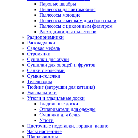
Паровые швабры
Пылесосы для автомобиля
Пылесосы моющие
Пылесосы с мешком для сбора пыли
Пылесосы с циклонным фильтром
Расходники для пылесосов
Радиоприемники
Раскладушки
Садовая мебель
Стремянки
Сушилки для обуви
Сушилки для овощей и фруктов
Санки с колесами
Сумки-тележки
Телевизоры
Тюбинг (ватрушки для катания)
Умывальники
Утюги и гладильные доски
Гладильные доски
Отпариватели для одежды
Сушилки для белья
Утюги
Цветочные подставки, горшки, кашпо
Часы настенные
Шашлычницы