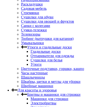
Раскладушки
Садовая мебель
Стремянки
Сушилки для обуви
Сушилки для овощей и фруктов
Санки с колесами
Сумки-тележки
Телевизоры
Тюбинг (ватрушки для катания)
Умывальники
Утюги и гладильные доски
Гладильные доски
Отпариватели для одежды
Сушилки для белья
Утюги
Цветочные подставки, горшки, кашпо
Часы настенные
Шашлычницы
Швабры, щетки и метлы для уборки
Швейные машинки
Для красоты и здоровья
Бритвы и машинки для стрижки
Машинки для стрижки
Электробритвы