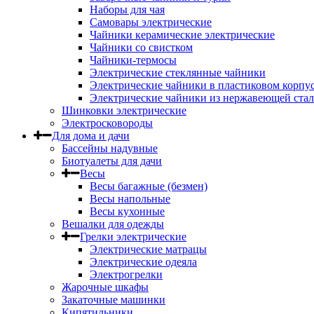
Наборы для чая
Самовары электрические
Чайники керамические электрические
Чайники со свистком
Чайники-термосы
Электрические стеклянные чайники
Электрические чайники в пластиковом корпу
Электрические чайники из нержавеющей ста
Шинковки электрические
Электросковороды
Для дома и дачи
Бассейны надувные
Биотуалеты для дачи
Весы
Весы багажные (безмен)
Весы напольные
Весы кухонные
Вешалки для одежды
Грелки электрические
Электрические матрацы
Электрические одеяла
Электрогрелки
Жарочные шкафы
Закаточные машинки
Кипятильники