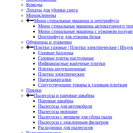
Комоды
Лопаты для уборки снега
Миниклинеры
Мини стиральные машины и центрифуги
Мини стиральные машины активаторного тип
Мини стиральные машины с отжимом полуав
Центрифуги для отжима белья
Обувницы и этажерки
Плитки газовые | Плитки электрические | Инд
Газовые баллоны
Газовые плиты настольные
Инфракрасные варочные плитки
Плитки индукционные
Плитки электрические
Пьезозажигалки
Сопутствующие товары к газовым плиткам
Прялки
Пылесосы и паровые швабры
Паровые швабры
Пылесосы для автомобиля
Пылесосы моющие
Пылесосы с мешком для сбора пыли
Пылесосы с циклонным фильтром
Расходники для пылесосов
Радиоприемники