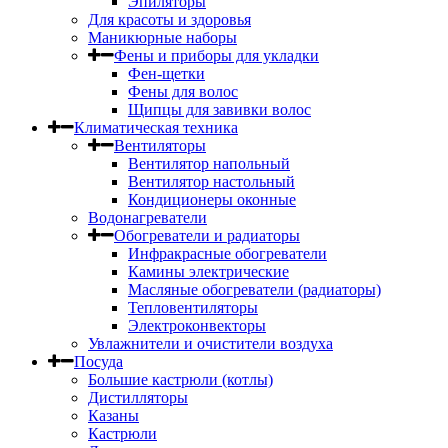
Эпиляторы
Для красоты и здоровья
Маникюрные наборы
Фены и приборы для укладки
Фен-щетки
Фены для волос
Щипцы для завивки волос
Климатическая техника
Вентиляторы
Вентилятор напольный
Вентилятор настольный
Кондиционеры оконные
Водонагреватели
Обогреватели и радиаторы
Инфракрасные обогреватели
Камины электрические
Масляные обогреватели (радиаторы)
Тепловентиляторы
Электроконвекторы
Увлажнители и очистители воздуха
Посуда
Большие кастрюли (котлы)
Дистилляторы
Казаны
Кастрюли