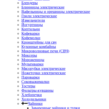
Блендеры
Блинницы электрические
Вафельницы и орешницы электрические
Грили электрические
Измельчители
Йогуртницы
Коптильни
Кофеварки
Кофемолки
Кронштейны для свч
Кухонные комбайны
Микроволновые печи (СВЧ)
Миксеры
Мороженицы
Мультиварки
Мясорубки электрические
Ножеточки электрические
Пароварки
Соковыжималки
Тостеры
Фильтры-кувшины
Хлебопечки
Холодильники
Чайники
Заварочные чайники и турки