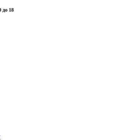
0 до 18
"