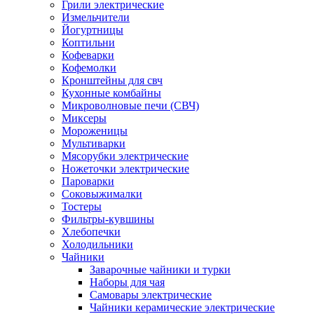
Грили электрические
Измельчители
Йогуртницы
Коптильни
Кофеварки
Кофемолки
Кронштейны для свч
Кухонные комбайны
Микроволновые печи (СВЧ)
Миксеры
Мороженицы
Мультиварки
Мясорубки электрические
Ножеточки электрические
Пароварки
Соковыжималки
Тостеры
Фильтры-кувшины
Хлебопечки
Холодильники
Чайники
Заварочные чайники и турки
Наборы для чая
Самовары электрические
Чайники керамические электрические