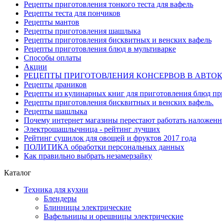
Рецепты приготовления тонкого теста для вафель
Рецепты теста для пончиков
Рецепты мантов
Рецепты приготовления шашлыка
Рецепты приготовления бисквитных и венских вафель
Рецепты приготовления блюд в мультиварке
Способы оплаты
Акции
РЕЦЕПТЫ ПРИГОТОВЛЕНИЯ КОНСЕРВОВ В АВТО
Рецепты драников
Рецепты из кулинарных книг для приготовления блюд п
Рецепты приготовления бисквитных и венских вафель.
Рецепты шашлыка
Почему интернет магазины перестают работать наложен
Электрошашлычница - рейтинг лучших
Рейтинг сушилок для овощей и фруктов 2017 года
ПОЛИТИКА обработки персональных данных
Как правильно выбрать незамерзайку
Каталог
Техника для кухни
Блендеры
Блинницы электрические
Вафельницы и орешницы электрические