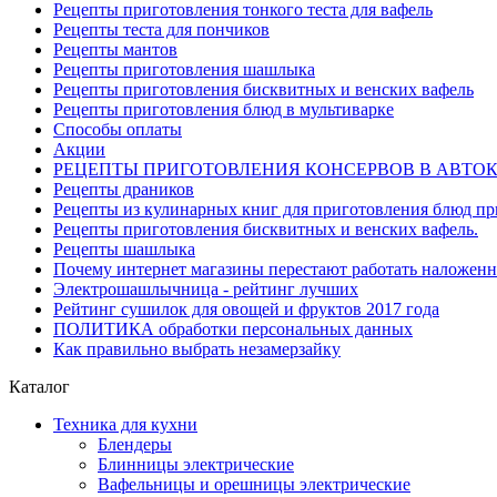
Рецепты приготовления тонкого теста для вафель
Рецепты теста для пончиков
Рецепты мантов
Рецепты приготовления шашлыка
Рецепты приготовления бисквитных и венских вафель
Рецепты приготовления блюд в мультиварке
Способы оплаты
Акции
РЕЦЕПТЫ ПРИГОТОВЛЕНИЯ КОНСЕРВОВ В АВТО
Рецепты драников
Рецепты из кулинарных книг для приготовления блюд п
Рецепты приготовления бисквитных и венских вафель.
Рецепты шашлыка
Почему интернет магазины перестают работать наложен
Электрошашлычница - рейтинг лучших
Рейтинг сушилок для овощей и фруктов 2017 года
ПОЛИТИКА обработки персональных данных
Как правильно выбрать незамерзайку
Каталог
Техника для кухни
Блендеры
Блинницы электрические
Вафельницы и орешницы электрические