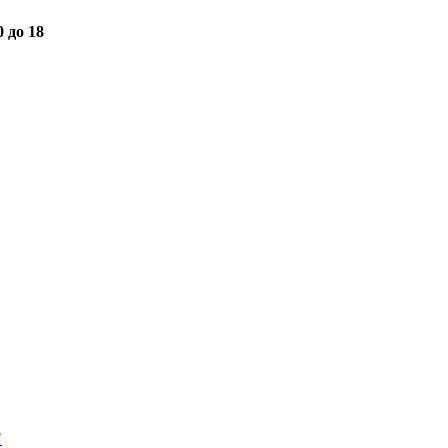
0 до 18
"