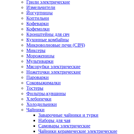
Грили электрические
Измельчители
Йогуртницы
Коптильни
Кофеварки
Кофемолки
Кронштейны для свч
Кухонные комбайны
Микроволновые печи (СВЧ)
Миксеры
Мороженицы
Мультиварки
Мясорубки электрические
Ножеточки электрические
Пароварки
Соковыжималки
Тостеры
Фильтры-кувшины
Хлебопечки
Холодильники
Чайники
Заварочные чайники и турки
Наборы для чая
Самовары электрические
Чайники керамические электрические