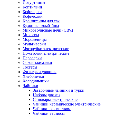
Йогуртницы
Коптильни
Кофеварки
Кофемолки
Кронштейны для свч
Кухонные комбайны
Микроволновые печи (СВЧ)
Миксеры
Мороженицы
Мультиварки
Мясорубки электрические
Ножеточки электрические
Пароварки
Соковыжималки
Тостеры
Фильтры-кувшины
Хлебопечки
Холодильники
Чайники
Заварочные чайники и турки
Наборы для чая
Самовары электрические
Чайники керамические электрические
Чайники со свистком
Чайники-термосы