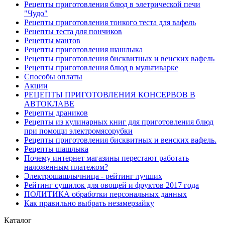
Рецепты приготовления блюд в элетрической печи
"Чудо"
Рецепты приготовления тонкого теста для вафель
Рецепты теста для пончиков
Рецепты мантов
Рецепты приготовления шашлыка
Рецепты приготовления бисквитных и венских вафель
Рецепты приготовления блюд в мультиварке
Способы оплаты
Акции
РЕЦЕПТЫ ПРИГОТОВЛЕНИЯ КОНСЕРВОВ В
АВТОКЛАВЕ
Рецепты драников
Рецепты из кулинарных книг для приготовления блюд
при помощи электромясорубки
Рецепты приготовления бисквитных и венских вафель.
Рецепты шашлыка
Почему интернет магазины перестают работать
наложенным платежом?
Электрошашлычница - рейтинг лучших
Рейтинг сушилок для овощей и фруктов 2017 года
ПОЛИТИКА обработки персональных данных
Как правильно выбрать незамерзайку
Каталог