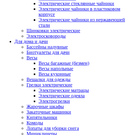
Электрические стеклянные чайники
Электрические чайники в пластиковом
корпусе
Электрические чайники из нержавеющей
стали
Шинковки электрические
Электросковороды
Для дома и дачи
Бассейны надувные
Биотуалеты для дачи
Весы
Весы багажные (безмен)
Весы напольные
Весы кухонные
Вешалки для одежды
Грелки электрические
Электрические матрацы
Электрические одеяла
Электрогрелки
Жарочные шкафы
Закаточные машинки
Кипятильники
Комоды
Лопаты для уборки снега
Миниклинеры