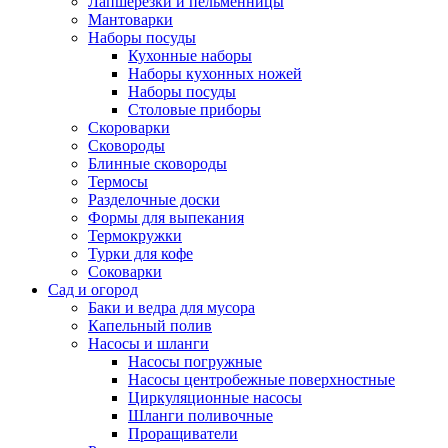
Лапшерезки и пельменницы
Мантоварки
Наборы посуды
Кухонные наборы
Наборы кухонных ножей
Наборы посуды
Столовые приборы
Скороварки
Сковороды
Блинные сковороды
Термосы
Разделочные доски
Формы для выпекания
Термокружки
Турки для кофе
Соковарки
Сад и огород
Баки и ведра для мусора
Капельный полив
Насосы и шланги
Насосы погружные
Насосы центробежные поверхностные
Циркуляционные насосы
Шланги поливочные
Проращиватели