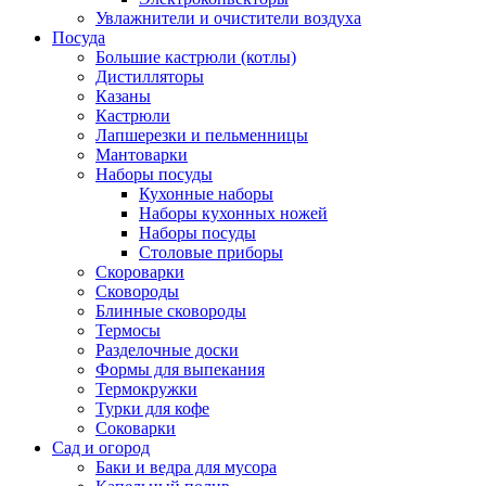
Увлажнители и очистители воздуха
Посуда
Большие кастрюли (котлы)
Дистилляторы
Казаны
Кастрюли
Лапшерезки и пельменницы
Мантоварки
Наборы посуды
Кухонные наборы
Наборы кухонных ножей
Наборы посуды
Столовые приборы
Скороварки
Сковороды
Блинные сковороды
Термосы
Разделочные доски
Формы для выпекания
Термокружки
Турки для кофе
Соковарки
Сад и огород
Баки и ведра для мусора