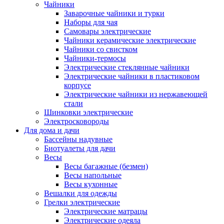
Чайники
Заварочные чайники и турки
Наборы для чая
Самовары электрические
Чайники керамические электрические
Чайники со свистком
Чайники-термосы
Электрические стеклянные чайники
Электрические чайники в пластиковом
корпусе
Электрические чайники из нержавеющей
стали
Шинковки электрические
Электросковороды
Для дома и дачи
Бассейны надувные
Биотуалеты для дачи
Весы
Весы багажные (безмен)
Весы напольные
Весы кухонные
Вешалки для одежды
Грелки электрические
Электрические матрацы
Электрические одеяла