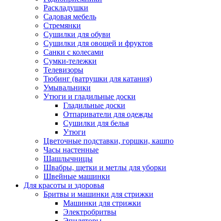
Раскладушки
Садовая мебель
Стремянки
Сушилки для обуви
Сушилки для овощей и фруктов
Санки с колесами
Сумки-тележки
Телевизоры
Тюбинг (ватрушки для катания)
Умывальники
Утюги и гладильные доски
Гладильные доски
Отпариватели для одежды
Сушилки для белья
Утюги
Цветочные подставки, горшки, кашпо
Часы настенные
Шашлычницы
Швабры, щетки и метлы для уборки
Швейные машинки
Для красоты и здоровья
Бритвы и машинки для стрижки
Машинки для стрижки
Электробритвы
Эпиляторы