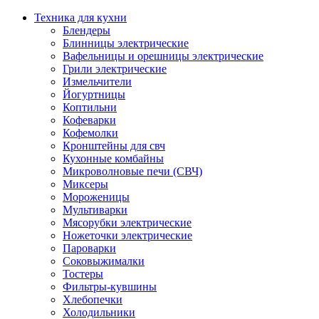
Техника для кухни
Блендеры
Блинницы электрические
Вафельницы и орешницы электрические
Грили электрические
Измельчители
Йогуртницы
Коптильни
Кофеварки
Кофемолки
Кронштейны для свч
Кухонные комбайны
Микроволновые печи (СВЧ)
Миксеры
Мороженицы
Мультиварки
Мясорубки электрические
Ножеточки электрические
Пароварки
Соковыжималки
Тостеры
Фильтры-кувшины
Хлебопечки
Холодильники