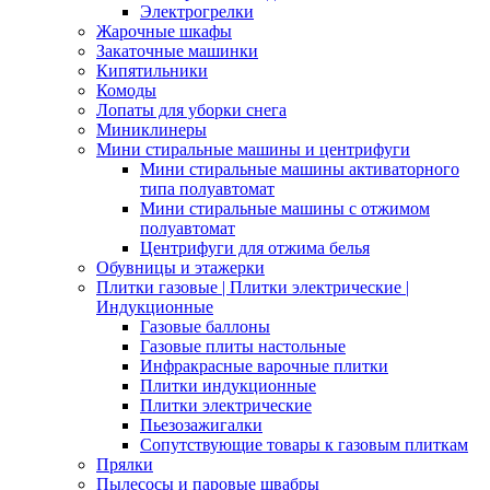
Электрогрелки
Жарочные шкафы
Закаточные машинки
Кипятильники
Комоды
Лопаты для уборки снега
Миниклинеры
Мини стиральные машины и центрифуги
Мини стиральные машины активаторного
типа полуавтомат
Мини стиральные машины с отжимом
полуавтомат
Центрифуги для отжима белья
Обувницы и этажерки
Плитки газовые | Плитки электрические |
Индукционные
Газовые баллоны
Газовые плиты настольные
Инфракрасные варочные плитки
Плитки индукционные
Плитки электрические
Пьезозажигалки
Сопутствующие товары к газовым плиткам
Прялки
Пылесосы и паровые швабры