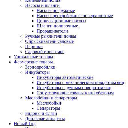
Капельный полив
Насосы и шланги
Насосы погружные
Насосы центробежные поверхностные
Циркуляционные насосы
Шланги поливочные
Проращиватели
Ручные рыхлители почвы
Опрыскиватели садовые
Парники
Садовый инвентарь
Уникальные товары
Фермерские товары
Зернодробилки
Инкубаторы
Инкубаторы автоматические
Инкубаторы с механическим поворотом яиц
Инкубаторы с ручным поворотом яиц
Сопутствующие товары к инкубаторам
Маслобойки и сепараторы
Маслобойки
Сепараторы
Бидоны и фляги
Доильные аппараты
Новый Год