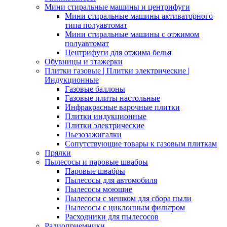
Мини стиральные машины и центрифуги
Мини стиральные машины активаторного
типа полуавтомат
Мини стиральные машины с отжимом
полуавтомат
Центрифуги для отжима белья
Обувницы и этажерки
Плитки газовые | Плитки электрические |
Индукционные
Газовые баллоны
Газовые плиты настольные
Инфракрасные варочные плитки
Плитки индукционные
Плитки электрические
Пьезозажигалки
Сопутствующие товары к газовым плиткам
Прялки
Пылесосы и паровые швабры
Паровые швабры
Пылесосы для автомобиля
Пылесосы моющие
Пылесосы с мешком для сбора пыли
Пылесосы с циклонным фильтром
Расходники для пылесосов
Радиоприемники