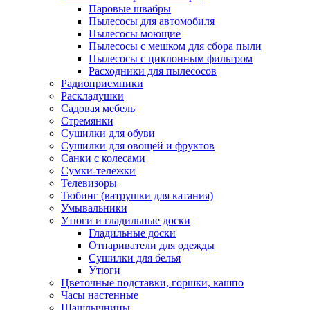
Паровые швабры
Пылесосы для автомобиля
Пылесосы моющие
Пылесосы с мешком для сбора пыли
Пылесосы с циклонным фильтром
Расходники для пылесосов
Радиоприемники
Раскладушки
Садовая мебель
Стремянки
Сушилки для обуви
Сушилки для овощей и фруктов
Санки с колесами
Сумки-тележки
Телевизоры
Тюбинг (ватрушки для катания)
Умывальники
Утюги и гладильные доски
Гладильные доски
Отпариватели для одежды
Сушилки для белья
Утюги
Цветочные подставки, горшки, кашпо
Часы настенные
Шашлычницы