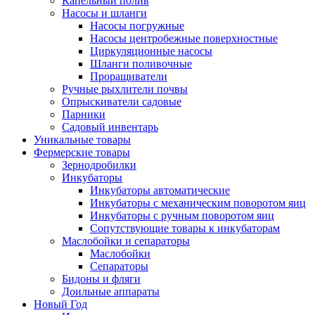
Капельный полив
Насосы и шланги
Насосы погружные
Насосы центробежные поверхностные
Циркуляционные насосы
Шланги поливочные
Проращиватели
Ручные рыхлители почвы
Опрыскиватели садовые
Парники
Садовый инвентарь
Уникальные товары
Фермерские товары
Зернодробилки
Инкубаторы
Инкубаторы автоматические
Инкубаторы с механическим поворотом яиц
Инкубаторы с ручным поворотом яиц
Сопутствующие товары к инкубаторам
Маслобойки и сепараторы
Маслобойки
Сепараторы
Бидоны и фляги
Доильные аппараты
Новый Год