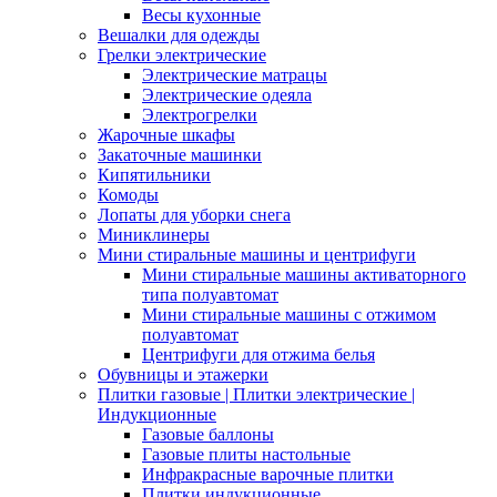
Весы кухонные
Вешалки для одежды
Грелки электрические
Электрические матрацы
Электрические одеяла
Электрогрелки
Жарочные шкафы
Закаточные машинки
Кипятильники
Комоды
Лопаты для уборки снега
Миниклинеры
Мини стиральные машины и центрифуги
Мини стиральные машины активаторного
типа полуавтомат
Мини стиральные машины с отжимом
полуавтомат
Центрифуги для отжима белья
Обувницы и этажерки
Плитки газовые | Плитки электрические |
Индукционные
Газовые баллоны
Газовые плиты настольные
Инфракрасные варочные плитки
Плитки индукционные