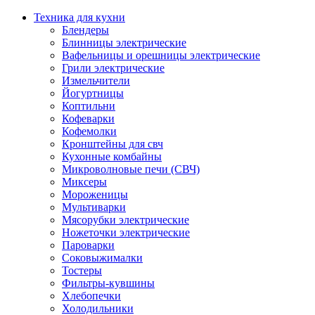
Техника для кухни
Блендеры
Блинницы электрические
Вафельницы и орешницы электрические
Грили электрические
Измельчители
Йогуртницы
Коптильни
Кофеварки
Кофемолки
Кронштейны для свч
Кухонные комбайны
Микроволновые печи (СВЧ)
Миксеры
Мороженицы
Мультиварки
Мясорубки электрические
Ножеточки электрические
Пароварки
Соковыжималки
Тостеры
Фильтры-кувшины
Хлебопечки
Холодильники