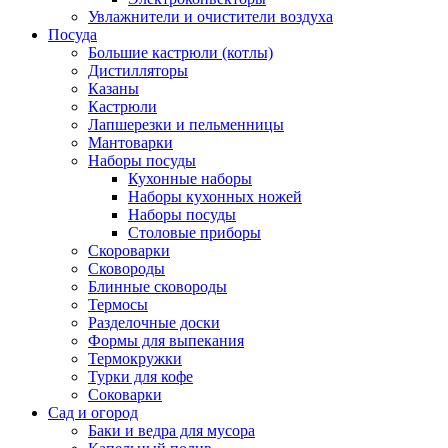
Увлажнители и очистители воздуха
Посуда
Большие кастрюли (котлы)
Дистилляторы
Казаны
Кастрюли
Лапшерезки и пельменницы
Мантоварки
Наборы посуды
Кухонные наборы
Наборы кухонных ножей
Наборы посуды
Столовые приборы
Скороварки
Сковороды
Блинные сковороды
Термосы
Разделочные доски
Формы для выпекания
Термокружки
Турки для кофе
Соковарки
Сад и огород
Баки и ведра для мусора