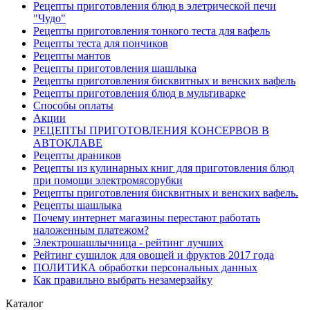
Рецепты приготовления блюд в элетрической печи
"Чудо"
Рецепты приготовления тонкого теста для вафель
Рецепты теста для пончиков
Рецепты мантов
Рецепты приготовления шашлыка
Рецепты приготовления бисквитных и венских вафель
Рецепты приготовления блюд в мультиварке
Способы оплаты
Акции
РЕЦЕПТЫ ПРИГОТОВЛЕНИЯ КОНСЕРВОВ В
АВТОКЛАВЕ
Рецепты драников
Рецепты из кулинарных книг для приготовления блюд
при помощи электромясорубки
Рецепты приготовления бисквитных и венских вафель.
Рецепты шашлыка
Почему интернет магазины перестают работать
наложенным платежом?
Электрошашлычница - рейтинг лучших
Рейтинг сушилок для овощей и фруктов 2017 года
ПОЛИТИКА обработки персональных данных
Как правильно выбрать незамерзайку
Каталог