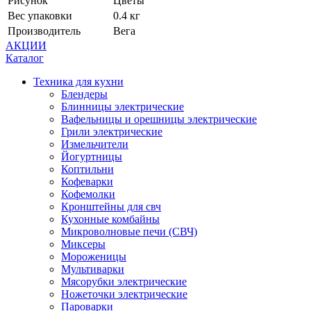
Рисунок
Цветы
Вес упаковки
0.4 кг
Производитель
Вега
АКЦИИ
Каталог
Техника для кухни
Блендеры
Блинницы электрические
Вафельницы и орешницы электрические
Грили электрические
Измельчители
Йогуртницы
Коптильни
Кофеварки
Кофемолки
Кронштейны для свч
Кухонные комбайны
Микроволновые печи (СВЧ)
Миксеры
Мороженицы
Мультиварки
Мясорубки электрические
Ножеточки электрические
Пароварки