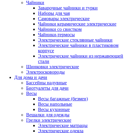
Чайники
Заварочные чайники и турки
Наборы для чая
Самовары электрические
Чайники керамические электрические
Чайники со свистком
Чайники-термосы
Электрические стеклянные чайники
Электрические чайники в пластиковом
корпусе
Электрические чайники из нержавеющей
стали
Шинковки электрические
Электросковороды
Для дома и дачи
Бассейны надувные
Биотуалеты для дачи
Весы
Весы багажные (безмен)
Весы напольные
Весы кухонные
Вешалки для одежды
Грелки электрические
Электрические матрацы
Электрические одеяла