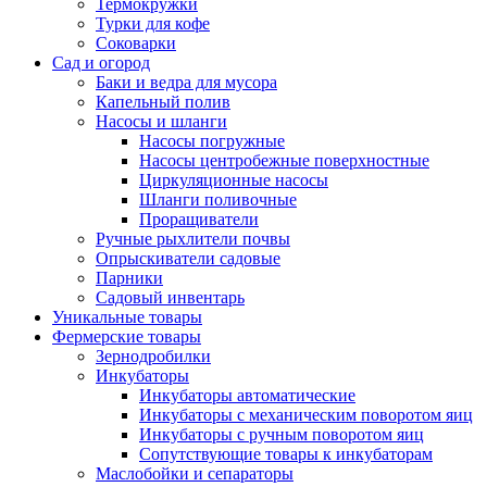
Термокружки
Турки для кофе
Соковарки
Сад и огород
Баки и ведра для мусора
Капельный полив
Насосы и шланги
Насосы погружные
Насосы центробежные поверхностные
Циркуляционные насосы
Шланги поливочные
Проращиватели
Ручные рыхлители почвы
Опрыскиватели садовые
Парники
Садовый инвентарь
Уникальные товары
Фермерские товары
Зернодробилки
Инкубаторы
Инкубаторы автоматические
Инкубаторы с механическим поворотом яиц
Инкубаторы с ручным поворотом яиц
Сопутствующие товары к инкубаторам
Маслобойки и сепараторы