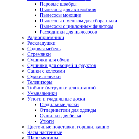
Паровые швабры
Пылесосы для автомобиля
Пылесосы моющие
Пылесосы с мешком для сбора пыли
Пылесосы с циклонным фильтром
Расходники для пылесосов
Радиоприемники
Раскладушки
Садовая мебель
Стремянки
Сушилки для обуви
Сушилки для овощей и фруктов
Санки с колесами
Сумки-тележки
Телевизоры
Тюбинг (ватрушки для катания)
Умывальники
Утюги и гладильные доски
Гладильные доски
Отпариватели для одежды
Сушилки для белья
Утюги
Цветочные подставки, горшки, кашпо
Часы настенные
Шашлычницы