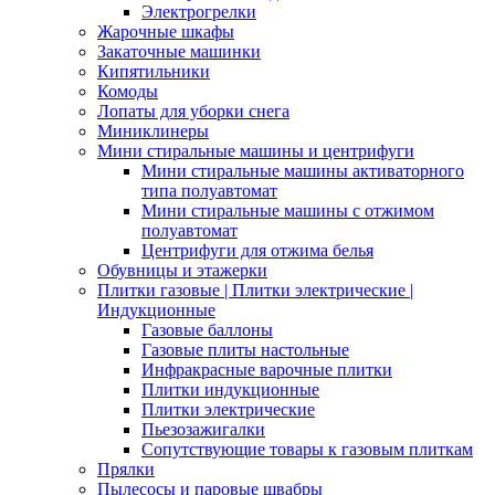
Электрогрелки
Жарочные шкафы
Закаточные машинки
Кипятильники
Комоды
Лопаты для уборки снега
Миниклинеры
Мини стиральные машины и центрифуги
Мини стиральные машины активаторного
типа полуавтомат
Мини стиральные машины с отжимом
полуавтомат
Центрифуги для отжима белья
Обувницы и этажерки
Плитки газовые | Плитки электрические |
Индукционные
Газовые баллоны
Газовые плиты настольные
Инфракрасные варочные плитки
Плитки индукционные
Плитки электрические
Пьезозажигалки
Сопутствующие товары к газовым плиткам
Прялки
Пылесосы и паровые швабры