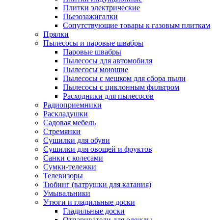
Плитки электрические
Пьезозажигалки
Сопутствующие товары к газовым плиткам
Прялки
Пылесосы и паровые швабры
Паровые швабры
Пылесосы для автомобиля
Пылесосы моющие
Пылесосы с мешком для сбора пыли
Пылесосы с циклонным фильтром
Расходники для пылесосов
Радиоприемники
Раскладушки
Садовая мебель
Стремянки
Сушилки для обуви
Сушилки для овощей и фруктов
Санки с колесами
Сумки-тележки
Телевизоры
Тюбинг (ватрушки для катания)
Умывальники
Утюги и гладильные доски
Гладильные доски
Отпариватели для одежды