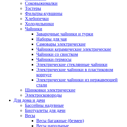
Соковыжималки
Тостеры
Фильтры-кувшины
Хлебопечки
Холодильники
Чайники
Заварочные чайники и турки
Наборы для чая
Самовары электрические
Чайники керамические электрические
Чайники со свистком
Чайники-термосы
Электрические стеклянные чайники
Электрические чайники в пластиковом
корпусе
Электрические чайники из нержавеющей
стали
Шинковки электрические
Электросковороды
Для дома и дачи
Бассейны надувные
Биотуалеты для дачи
Весы
Весы багажные (безмен)
Весы напольные