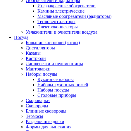
Обогреватели и радиаторы
Инфракрасные обогреватели
Камины электрические
Масляные обогреватели (радиаторы)
Тепловентиляторы
Электроконвекторы
Увлажнители и очистители воздуха
Посуда
Большие кастрюли (котлы)
Дистилляторы
Казаны
Кастрюли
Лапшерезки и пельменницы
Мантоварки
Наборы посуды
Кухонные наборы
Наборы кухонных ножей
Наборы посуды
Столовые приборы
Скороварки
Сковороды
Блинные сковороды
Термосы
Разделочные доски
Формы для выпекания