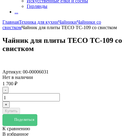
Искусственные елки и сосны
Гирлянды
...
Главная
Техника для кухни
Чайники
Чайники со
свистком
Чайник для плиты TECO TC-109 со свистком
Чайник для плиты TECO TC-109 со
свистком
Артикул:
00-00006031
Нет в наличии
1 700
₽
-
+
Купить
Поделиться
К сравнению
В избранное