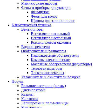
Маникюрные наборы
Фены и приборы для укладки
Фен-щетки
Фены для волос
Щипцы для завивки волос
Климатическая техника
Вентиляторы
Вентилятор напольный
Вентилятор настольный
Кондиционеры оконные
Водонагреватели
Обогреватели и радиаторы
Инфракрасные обогреватели
Камины электрические
Масляные обогреватели (радиаторы)
Тепловентиляторы
Электроконвекторы
Увлажнители и очистители воздуха
Посуда
Большие кастрюли (котлы)
Дистилляторы
Казаны
Кастрюли
Лапшерезки и пельменницы
Мантоварки