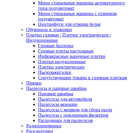
Мини стиральные машины активаторного
типа полуавтомат
Мини стиральные машины с отжимом
полуавтомат
Центрифуги для отжима белья
Обувницы и этажерки
Плитки газовые | Плитки электрические |
Индукционные
Газовые баллоны
Газовые плиты настольные
Инфракрасные варочные плитки
Плитки индукционные
Плитки электрические
Пьезозажигалки
Сопутствующие товары к газовым плиткам
Прялки
Пылесосы и паровые швабры
Паровые швабры
Пылесосы для автомобиля
Пылесосы моющие
Пылесосы с мешком для сбора пыли
Пылесосы с циклонным фильтром
Расходники для пылесосов
Радиоприемники
Раскладушки