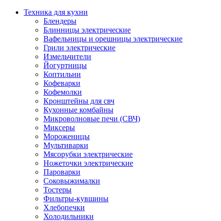
Техника для кухни
Блендеры
Блинницы электрические
Вафельницы и орешницы электрические
Грили электрические
Измельчители
Йогуртницы
Коптильни
Кофеварки
Кофемолки
Кронштейны для свч
Кухонные комбайны
Микроволновые печи (СВЧ)
Миксеры
Мороженицы
Мультиварки
Мясорубки электрические
Ножеточки электрические
Пароварки
Соковыжималки
Тостеры
Фильтры-кувшины
Хлебопечки
Холодильники