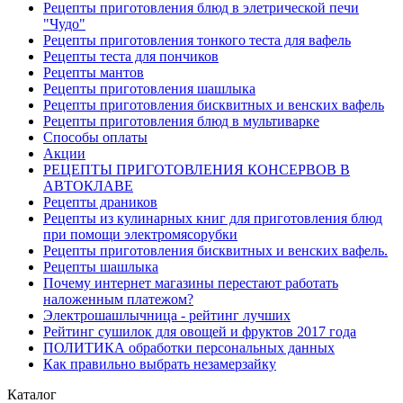
Рецепты приготовления блюд в элетрической печи
"Чудо"
Рецепты приготовления тонкого теста для вафель
Рецепты теста для пончиков
Рецепты мантов
Рецепты приготовления шашлыка
Рецепты приготовления бисквитных и венских вафель
Рецепты приготовления блюд в мультиварке
Способы оплаты
Акции
РЕЦЕПТЫ ПРИГОТОВЛЕНИЯ КОНСЕРВОВ В
АВТОКЛАВЕ
Рецепты драников
Рецепты из кулинарных книг для приготовления блюд
при помощи электромясорубки
Рецепты приготовления бисквитных и венских вафель.
Рецепты шашлыка
Почему интернет магазины перестают работать
наложенным платежом?
Электрошашлычница - рейтинг лучших
Рейтинг сушилок для овощей и фруктов 2017 года
ПОЛИТИКА обработки персональных данных
Как правильно выбрать незамерзайку
Каталог