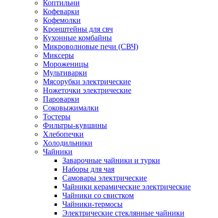
Коптильни
Кофеварки
Кофемолки
Кронштейны для свч
Кухонные комбайны
Микроволновые печи (СВЧ)
Миксеры
Мороженицы
Мультиварки
Мясорубки электрические
Ножеточки электрические
Пароварки
Соковыжималки
Тостеры
Фильтры-кувшины
Хлебопечки
Холодильники
Чайники
Заварочные чайники и турки
Наборы для чая
Самовары электрические
Чайники керамические электрические
Чайники со свистком
Чайники-термосы
Электрические стеклянные чайники