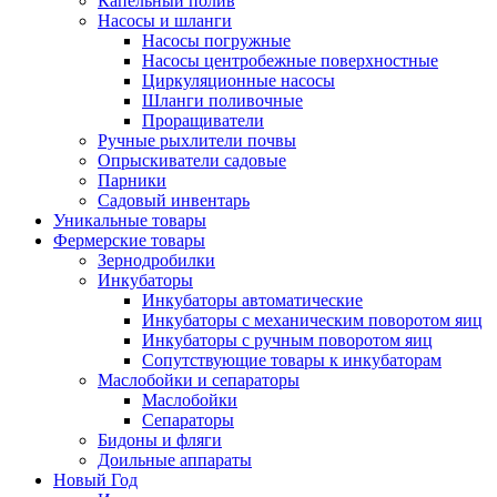
Капельный полив
Насосы и шланги
Насосы погружные
Насосы центробежные поверхностные
Циркуляционные насосы
Шланги поливочные
Проращиватели
Ручные рыхлители почвы
Опрыскиватели садовые
Парники
Садовый инвентарь
Уникальные товары
Фермерские товары
Зернодробилки
Инкубаторы
Инкубаторы автоматические
Инкубаторы с механическим поворотом яиц
Инкубаторы с ручным поворотом яиц
Сопутствующие товары к инкубаторам
Маслобойки и сепараторы
Маслобойки
Сепараторы
Бидоны и фляги
Доильные аппараты
Новый Год