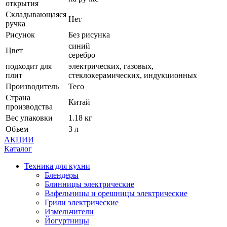
открытия
Складывающаяся
Нет
ручка
Рисунок
Без рисунка
синий
Цвет
серебро
подходит для
электрических, газовых,
плит
стеклокерамических, индукционных
Производитель
Teco
Страна
Китай
производства
Вес упаковки
1.18 кг
Объем
3 л
АКЦИИ
Каталог
Техника для кухни
Блендеры
Блинницы электрические
Вафельницы и орешницы электрические
Грили электрические
Измельчители
Йогуртницы