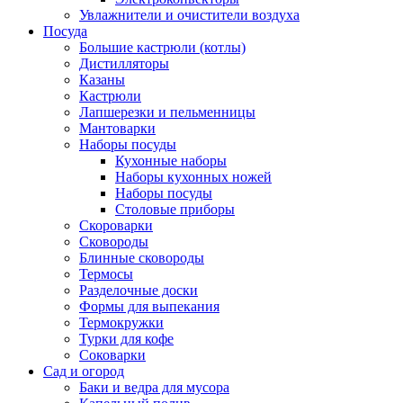
Увлажнители и очистители воздуха
Посуда
Большие кастрюли (котлы)
Дистилляторы
Казаны
Кастрюли
Лапшерезки и пельменницы
Мантоварки
Наборы посуды
Кухонные наборы
Наборы кухонных ножей
Наборы посуды
Столовые приборы
Скороварки
Сковороды
Блинные сковороды
Термосы
Разделочные доски
Формы для выпекания
Термокружки
Турки для кофе
Соковарки
Сад и огород
Баки и ведра для мусора