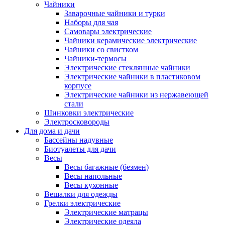
Чайники
Заварочные чайники и турки
Наборы для чая
Самовары электрические
Чайники керамические электрические
Чайники со свистком
Чайники-термосы
Электрические стеклянные чайники
Электрические чайники в пластиковом
корпусе
Электрические чайники из нержавеющей
стали
Шинковки электрические
Электросковороды
Для дома и дачи
Бассейны надувные
Биотуалеты для дачи
Весы
Весы багажные (безмен)
Весы напольные
Весы кухонные
Вешалки для одежды
Грелки электрические
Электрические матрацы
Электрические одеяла