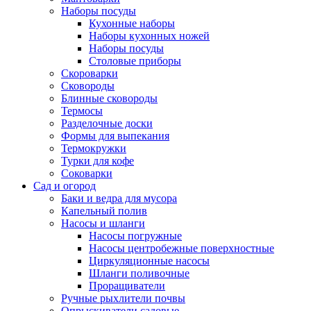
Наборы посуды
Кухонные наборы
Наборы кухонных ножей
Наборы посуды
Столовые приборы
Скороварки
Сковороды
Блинные сковороды
Термосы
Разделочные доски
Формы для выпекания
Термокружки
Турки для кофе
Соковарки
Сад и огород
Баки и ведра для мусора
Капельный полив
Насосы и шланги
Насосы погружные
Насосы центробежные поверхностные
Циркуляционные насосы
Шланги поливочные
Проращиватели
Ручные рыхлители почвы
Опрыскиватели садовые