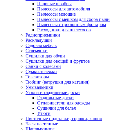
Паровые швабры
Пылесосы для автомобиля
Пылесосы моющие
Пылесосы с мешком для сбора пыли
Пылесосы с циклонным фильтром
Расходники для пылесосов
Радиоприемники
Раскладушки
Садовая мебель
Стремянки
Сушилки для обуви
Сушилки для овощей и фруктов
Санки с колесами
Сумки-тележки
Телевизоры
Тюбинг (ватрушки для катания)
Умывальники
Утюги и гладильные доски
Гладильные доски
Отпариватели для одежды
Сушилки для белья
Утюги
Цветочные подставки, горшки, кашпо
Часы настенные
Шашлычницы