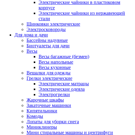
Электрические чайники в пластиковом
корпусе
Электрические чайники из нержавеющей
стали
Шинковки электрические
Электросковороды
Для дома и дачи
Бассейны надувные
Биотуалеты для дачи
Весы
Весы багажные (безмен)
Весы напольные
Весы кухонные
Вешалки для одежды
Грелки электрические
Электрические матрацы
Электрические одеяла
Электрогрелки
Жарочные шкафы
Закаточные машинки
Кипятильники
Комоды
Лопаты для уборки снега
Миниклинеры
Мини стиральные машины и центрифуги