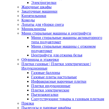
Электрогрелки
Жарочные шкафы
Закаточные машинки
Кипятильники
Комоды
Лопаты для уборки снега
Миниклинеры
Мини стиральные машины и центрифуги
Мини стиральные машины активаторного
типа полуавтомат
Мини стиральные машины с отжимом
полуавтомат
Центрифуги для отжима белья
Обувницы и этажерки
Плитки газовые | Плитки электрические |
Индукционные
Газовые баллоны
Газовые плиты настольные
Инфракрасные варочные плитки
Плитки индукционные
Плитки электрические
Пьезозажигалки
Сопутствующие товары к газовым плиткам
Прялки
Пылесосы и паровые швабры