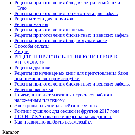
Рецепты приготовления блюд в элетрической печи
"Чудо"
Рецепты приготовления тонкого теста для вафель
Рецепты теста для пончиков
Рецепты мантов
Рецепты приготовления шашлыка
Рецепты приготовления бисквитных и венских вафель
Рецепты приготовления блюд в мультиварке
Способы оплаты
Акции
РЕЦЕПТЫ ПРИГОТОВЛЕНИЯ КОНСЕРВОВ В
АВТОКЛАВЕ
Рецепты драников
Рецепты из кулинарных книг для приготовления блюд
при помощи электромясорубки
Рецепты приготовления бисквитных и венских вафель.
Рецепты шашлыка
Почему интернет магазины перестают работать
наложенным платежом?
Электрошашлычница - рейтинг лучших
Рейтинг сушилок для овощей и фруктов 2017 года
ПОЛИТИКА обработки персональных данных
Как правильно выбрать незамерзайку
Каталог