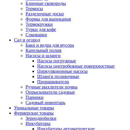
Блинные сковороды
Термосы
Разделочные доски
Формы для выпекания
Термокружки
Турки для кофе
Соковарки
Сад и огород
Баки и ведра для мусора
Капельный полив
Насосы и шланги
Насосы погружные
Насосы центробежные поверхностные
Циркуляционные насосы
Шланги поливочные
Проращиватели
Ручные рыхлители почвы
Опрыскиватели садовые
Парники
Садовый инвентарь
Уникальные товары
Фермерские товары
Зернодробилки
Инкубаторы
Инкубаторы автоматические