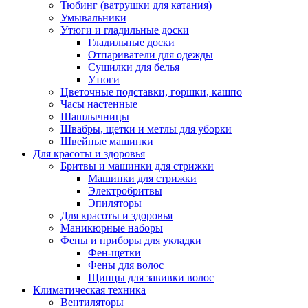
Тюбинг (ватрушки для катания)
Умывальники
Утюги и гладильные доски
Гладильные доски
Отпариватели для одежды
Сушилки для белья
Утюги
Цветочные подставки, горшки, кашпо
Часы настенные
Шашлычницы
Швабры, щетки и метлы для уборки
Швейные машинки
Для красоты и здоровья
Бритвы и машинки для стрижки
Машинки для стрижки
Электробритвы
Эпиляторы
Для красоты и здоровья
Маникюрные наборы
Фены и приборы для укладки
Фен-щетки
Фены для волос
Щипцы для завивки волос
Климатическая техника
Вентиляторы