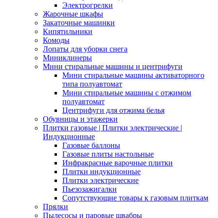
Электрогрелки
Жарочные шкафы
Закаточные машинки
Кипятильники
Комоды
Лопаты для уборки снега
Миниклинеры
Мини стиральные машины и центрифуги
Мини стиральные машины активаторного
типа полуавтомат
Мини стиральные машины с отжимом
полуавтомат
Центрифуги для отжима белья
Обувницы и этажерки
Плитки газовые | Плитки электрические |
Индукционные
Газовые баллоны
Газовые плиты настольные
Инфракрасные варочные плитки
Плитки индукционные
Плитки электрические
Пьезозажигалки
Сопутствующие товары к газовым плиткам
Прялки
Пылесосы и паровые швабры