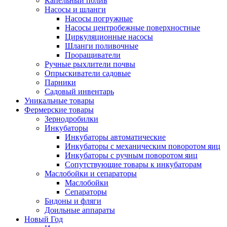
Капельный полив
Насосы и шланги
Насосы погружные
Насосы центробежные поверхностные
Циркуляционные насосы
Шланги поливочные
Проращиватели
Ручные рыхлители почвы
Опрыскиватели садовые
Парники
Садовый инвентарь
Уникальные товары
Фермерские товары
Зернодробилки
Инкубаторы
Инкубаторы автоматические
Инкубаторы с механическим поворотом яиц
Инкубаторы с ручным поворотом яиц
Сопутствующие товары к инкубаторам
Маслобойки и сепараторы
Маслобойки
Сепараторы
Бидоны и фляги
Доильные аппараты
Новый Год