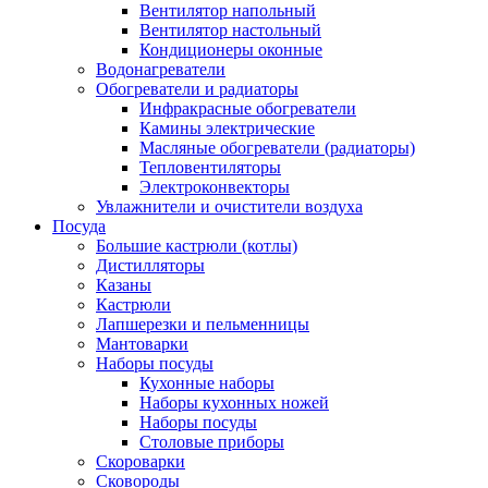
Вентилятор напольный
Вентилятор настольный
Кондиционеры оконные
Водонагреватели
Обогреватели и радиаторы
Инфракрасные обогреватели
Камины электрические
Масляные обогреватели (радиаторы)
Тепловентиляторы
Электроконвекторы
Увлажнители и очистители воздуха
Посуда
Большие кастрюли (котлы)
Дистилляторы
Казаны
Кастрюли
Лапшерезки и пельменницы
Мантоварки
Наборы посуды
Кухонные наборы
Наборы кухонных ножей
Наборы посуды
Столовые приборы
Скороварки
Сковороды