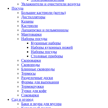
Увлажнители и очистители воздуха
Посуда
Большие кастрюли (котлы)
Дистилляторы
Казаны
Кастрюли
Лапшерезки и пельменницы
Мантоварки
Наборы посуды
Кухонные наборы
Наборы кухонных ножей
Наборы посуды
Столовые приборы
Скороварки
Сковороды
Блинные сковороды
Термосы
Разделочные доски
Формы для выпекания
Термокружки
Турки для кофе
Соковарки
Сад и огород
Баки и ведра для мусора