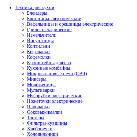
Техника для кухни
Блендеры
Блинницы электрические
Вафельницы и орешницы электрические
Грили электрические
Измельчители
Йогуртницы
Коптильни
Кофеварки
Кофемолки
Кронштейны для свч
Кухонные комбайны
Микроволновые печи (СВЧ)
Миксеры
Мороженицы
Мультиварки
Мясорубки электрические
Ножеточки электрические
Пароварки
Соковыжималки
Тостеры
Фильтры-кувшины
Хлебопечки
Холодильники