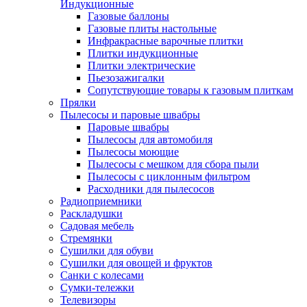
Индукционные
Газовые баллоны
Газовые плиты настольные
Инфракрасные варочные плитки
Плитки индукционные
Плитки электрические
Пьезозажигалки
Сопутствующие товары к газовым плиткам
Прялки
Пылесосы и паровые швабры
Паровые швабры
Пылесосы для автомобиля
Пылесосы моющие
Пылесосы с мешком для сбора пыли
Пылесосы с циклонным фильтром
Расходники для пылесосов
Радиоприемники
Раскладушки
Садовая мебель
Стремянки
Сушилки для обуви
Сушилки для овощей и фруктов
Санки с колесами
Сумки-тележки
Телевизоры