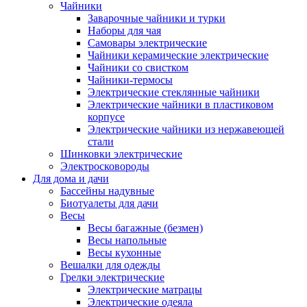
Чайники
Заварочные чайники и турки
Наборы для чая
Самовары электрические
Чайники керамические электрические
Чайники со свистком
Чайники-термосы
Электрические стеклянные чайники
Электрические чайники в пластиковом
корпусе
Электрические чайники из нержавеющей
стали
Шинковки электрические
Электросковороды
Для дома и дачи
Бассейны надувные
Биотуалеты для дачи
Весы
Весы багажные (безмен)
Весы напольные
Весы кухонные
Вешалки для одежды
Грелки электрические
Электрические матрацы
Электрические одеяла