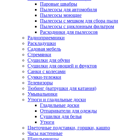
Паровые швабры
Пылесосы для автомобиля
Пылесосы моющие
Пылесосы с мешком для сбора пыли
Пылесосы с циклонным фильтром
Расходники для пылесосов
Радиоприемники
Раскладушки
Садовая мебель
Стремянки
Сушилки для обуви
Сушилки для овощей и фруктов
Санки с колесами
Сумки-тележки
Телевизоры
Тюбинг (ватрушки для катания)
Умывальники
Утюги и гладильные доски
Гладильные доски
Отпариватели для одежды
Сушилки для белья
Утюги
Цветочные подставки, горшки, кашпо
Часы настенные
Шашлычницы