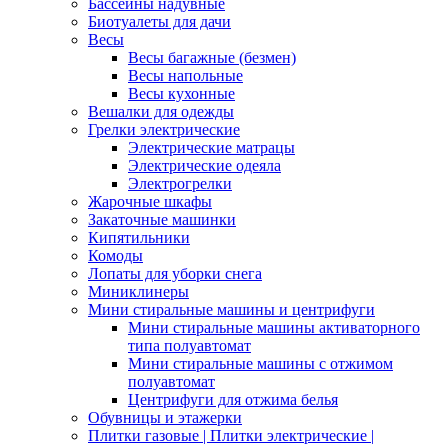
Бассейны надувные
Биотуалеты для дачи
Весы
Весы багажные (безмен)
Весы напольные
Весы кухонные
Вешалки для одежды
Грелки электрические
Электрические матрацы
Электрические одеяла
Электрогрелки
Жарочные шкафы
Закаточные машинки
Кипятильники
Комоды
Лопаты для уборки снега
Миниклинеры
Мини стиральные машины и центрифуги
Мини стиральные машины активаторного
типа полуавтомат
Мини стиральные машины с отжимом
полуавтомат
Центрифуги для отжима белья
Обувницы и этажерки
Плитки газовые | Плитки электрические |