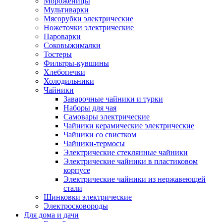
Мороженицы
Мультиварки
Мясорубки электрические
Ножеточки электрические
Пароварки
Соковыжималки
Тостеры
Фильтры-кувшины
Хлебопечки
Холодильники
Чайники
Заварочные чайники и турки
Наборы для чая
Самовары электрические
Чайники керамические электрические
Чайники со свистком
Чайники-термосы
Электрические стеклянные чайники
Электрические чайники в пластиковом
корпусе
Электрические чайники из нержавеющей
стали
Шинковки электрические
Электросковороды
Для дома и дачи