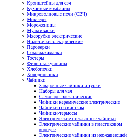
Кронштейны для свч
Кухонные комбайны
Микроволновые печи (СВЧ)
Миксеры
Мороженицы
Мультиварки
Мясорубки электрические
Ножеточки электрические
Пароварки
Соковыжималки
Тостеры
Фильтры-кувшины
Хлебопечки
Холодильники
Чайники
Заварочные чайники и турки
Наборы для чая
Самовары электрические
Чайники керамические электрические
Чайники со свистком
Чайники-термосы
Электрические стеклянные чайники
Электрические чайники в пластиковом
корпусе
Электрические чайники из нержавеющей