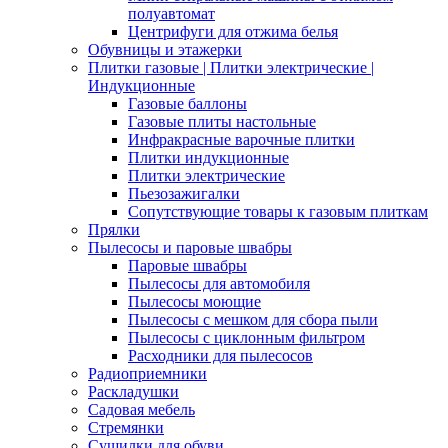
полуавтомат
Центрифуги для отжима белья
Обувницы и этажерки
Плитки газовые | Плитки электрические |
Индукционные
Газовые баллоны
Газовые плиты настольные
Инфракрасные варочные плитки
Плитки индукционные
Плитки электрические
Пьезозажигалки
Сопутствующие товары к газовым плиткам
Прялки
Пылесосы и паровые швабры
Паровые швабры
Пылесосы для автомобиля
Пылесосы моющие
Пылесосы с мешком для сбора пыли
Пылесосы с циклонным фильтром
Расходники для пылесосов
Радиоприемники
Раскладушки
Садовая мебель
Стремянки
Сушилки для обуви