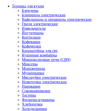
Техника для кухни
Блендеры
Блинницы электрические
Вафельницы и орешницы электрические
Грили электрические
Измельчители
Йогуртницы
Коптильни
Кофеварки
Кофемолки
Кронштейны для свч
Кухонные комбайны
Микроволновые печи (СВЧ)
Миксеры
Мороженицы
Мультиварки
Мясорубки электрические
Ножеточки электрические
Пароварки
Соковыжималки
Тостеры
Фильтры-кувшины
Хлебопечки
Холодильники