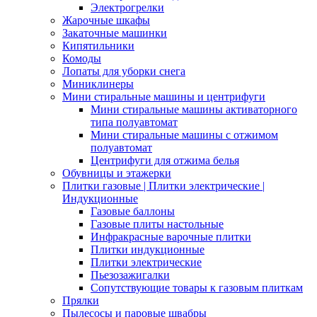
Электрогрелки
Жарочные шкафы
Закаточные машинки
Кипятильники
Комоды
Лопаты для уборки снега
Миниклинеры
Мини стиральные машины и центрифуги
Мини стиральные машины активаторного
типа полуавтомат
Мини стиральные машины с отжимом
полуавтомат
Центрифуги для отжима белья
Обувницы и этажерки
Плитки газовые | Плитки электрические |
Индукционные
Газовые баллоны
Газовые плиты настольные
Инфракрасные варочные плитки
Плитки индукционные
Плитки электрические
Пьезозажигалки
Сопутствующие товары к газовым плиткам
Прялки
Пылесосы и паровые швабры