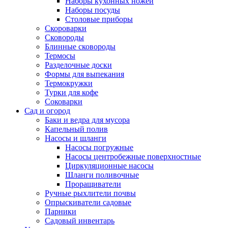
Наборы кухонных ножей
Наборы посуды
Столовые приборы
Скороварки
Сковороды
Блинные сковороды
Термосы
Разделочные доски
Формы для выпекания
Термокружки
Турки для кофе
Соковарки
Сад и огород
Баки и ведра для мусора
Капельный полив
Насосы и шланги
Насосы погружные
Насосы центробежные поверхностные
Циркуляционные насосы
Шланги поливочные
Проращиватели
Ручные рыхлители почвы
Опрыскиватели садовые
Парники
Садовый инвентарь