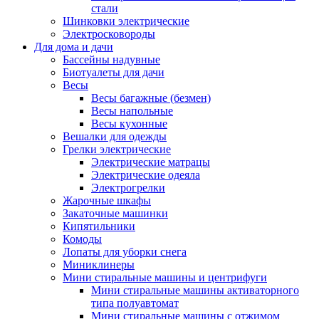
стали
Шинковки электрические
Электросковороды
Для дома и дачи
Бассейны надувные
Биотуалеты для дачи
Весы
Весы багажные (безмен)
Весы напольные
Весы кухонные
Вешалки для одежды
Грелки электрические
Электрические матрацы
Электрические одеяла
Электрогрелки
Жарочные шкафы
Закаточные машинки
Кипятильники
Комоды
Лопаты для уборки снега
Миниклинеры
Мини стиральные машины и центрифуги
Мини стиральные машины активаторного
типа полуавтомат
Мини стиральные машины с отжимом