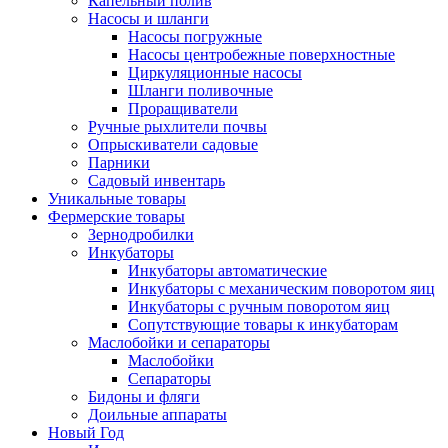
Капельный полив
Насосы и шланги
Насосы погружные
Насосы центробежные поверхностные
Циркуляционные насосы
Шланги поливочные
Проращиватели
Ручные рыхлители почвы
Опрыскиватели садовые
Парники
Садовый инвентарь
Уникальные товары
Фермерские товары
Зернодробилки
Инкубаторы
Инкубаторы автоматические
Инкубаторы с механическим поворотом яиц
Инкубаторы с ручным поворотом яиц
Сопутствующие товары к инкубаторам
Маслобойки и сепараторы
Маслобойки
Сепараторы
Бидоны и фляги
Доильные аппараты
Новый Год