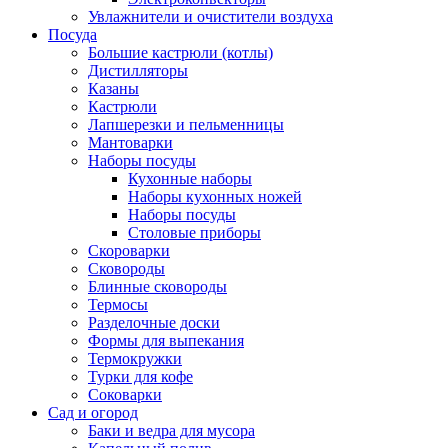
Увлажнители и очистители воздуха
Посуда
Большие кастрюли (котлы)
Дистилляторы
Казаны
Кастрюли
Лапшерезки и пельменницы
Мантоварки
Наборы посуды
Кухонные наборы
Наборы кухонных ножей
Наборы посуды
Столовые приборы
Скороварки
Сковороды
Блинные сковороды
Термосы
Разделочные доски
Формы для выпекания
Термокружки
Турки для кофе
Соковарки
Сад и огород
Баки и ведра для мусора