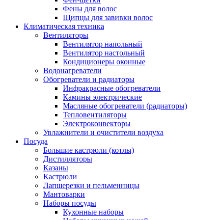
Фены для волос
Щипцы для завивки волос
Климатическая техника
Вентиляторы
Вентилятор напольный
Вентилятор настольный
Кондиционеры оконные
Водонагреватели
Обогреватели и радиаторы
Инфракрасные обогреватели
Камины электрические
Масляные обогреватели (радиаторы)
Тепловентиляторы
Электроконвекторы
Увлажнители и очистители воздуха
Посуда
Большие кастрюли (котлы)
Дистилляторы
Казаны
Кастрюли
Лапшерезки и пельменницы
Мантоварки
Наборы посуды
Кухонные наборы