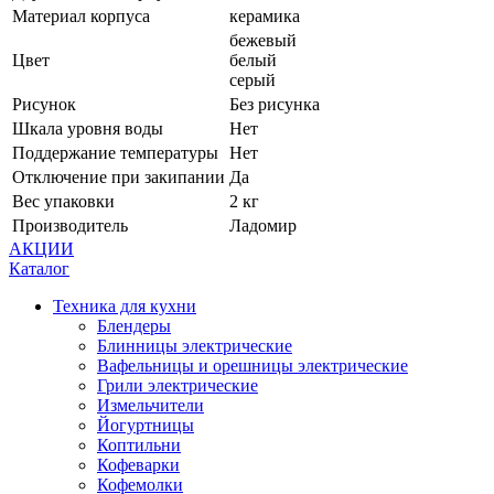
Материал корпуса
керамика
бежевый
Цвет
белый
серый
Рисунок
Без рисунка
Шкала уровня воды
Нет
Поддержание температуры
Нет
Отключение при закипании
Да
Вес упаковки
2 кг
Производитель
Ладомир
АКЦИИ
Каталог
Техника для кухни
Блендеры
Блинницы электрические
Вафельницы и орешницы электрические
Грили электрические
Измельчители
Йогуртницы
Коптильни
Кофеварки
Кофемолки