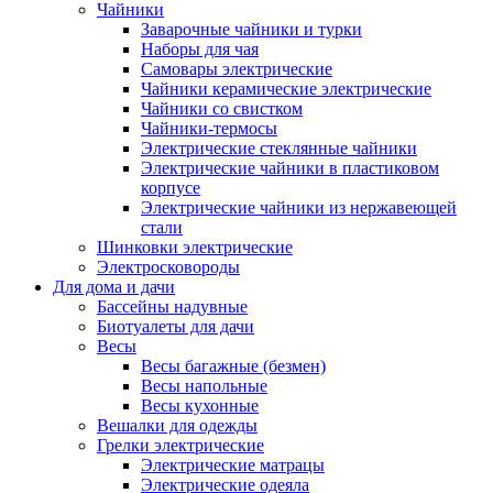
Чайники
Заварочные чайники и турки
Наборы для чая
Самовары электрические
Чайники керамические электрические
Чайники со свистком
Чайники-термосы
Электрические стеклянные чайники
Электрические чайники в пластиковом
корпусе
Электрические чайники из нержавеющей
стали
Шинковки электрические
Электросковороды
Для дома и дачи
Бассейны надувные
Биотуалеты для дачи
Весы
Весы багажные (безмен)
Весы напольные
Весы кухонные
Вешалки для одежды
Грелки электрические
Электрические матрацы
Электрические одеяла