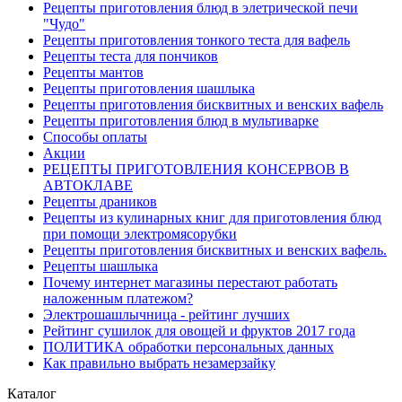
Рецепты приготовления блюд в элетрической печи
"Чудо"
Рецепты приготовления тонкого теста для вафель
Рецепты теста для пончиков
Рецепты мантов
Рецепты приготовления шашлыка
Рецепты приготовления бисквитных и венских вафель
Рецепты приготовления блюд в мультиварке
Способы оплаты
Акции
РЕЦЕПТЫ ПРИГОТОВЛЕНИЯ КОНСЕРВОВ В
АВТОКЛАВЕ
Рецепты драников
Рецепты из кулинарных книг для приготовления блюд
при помощи электромясорубки
Рецепты приготовления бисквитных и венских вафель.
Рецепты шашлыка
Почему интернет магазины перестают работать
наложенным платежом?
Электрошашлычница - рейтинг лучших
Рейтинг сушилок для овощей и фруктов 2017 года
ПОЛИТИКА обработки персональных данных
Как правильно выбрать незамерзайку
Каталог