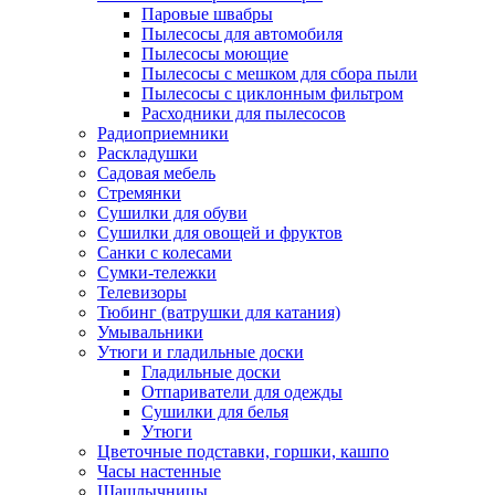
Паровые швабры
Пылесосы для автомобиля
Пылесосы моющие
Пылесосы с мешком для сбора пыли
Пылесосы с циклонным фильтром
Расходники для пылесосов
Радиоприемники
Раскладушки
Садовая мебель
Стремянки
Сушилки для обуви
Сушилки для овощей и фруктов
Санки с колесами
Сумки-тележки
Телевизоры
Тюбинг (ватрушки для катания)
Умывальники
Утюги и гладильные доски
Гладильные доски
Отпариватели для одежды
Сушилки для белья
Утюги
Цветочные подставки, горшки, кашпо
Часы настенные
Шашлычницы