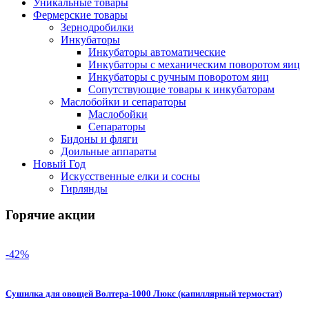
Уникальные товары
Фермерские товары
Зернодробилки
Инкубаторы
Инкубаторы автоматические
Инкубаторы с механическим поворотом яиц
Инкубаторы с ручным поворотом яиц
Сопутствующие товары к инкубаторам
Маслобойки и сепараторы
Маслобойки
Сепараторы
Бидоны и фляги
Доильные аппараты
Новый Год
Искусственные елки и сосны
Гирлянды
Горячие акции
-42%
Сушилка для овощей Волтера-1000 Люкс (капиллярный термостат)