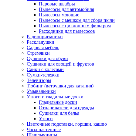
Паровые швабры
Пылесосы для автомобиля
Пылесосы моющие
Пылесосы с мешком для сбора пыли
Пылесосы с циклонным фильтром
Расходники для пылесосов
Радиоприемники
Раскладушки
Садовая мебель
Стремянки
Сушилки для обуви
Сушилки для овощей и фруктов
Санки с колесами
Сумки-тележки
Телевизоры
Тюбинг (ватрушки для катания)
Умывальники
Утюги и гладильные доски
Гладильные доски
Отпариватели для одежды
Сушилки для белья
Утюги
Цветочные подставки, горшки, кашпо
Часы настенные
Шашлычницы