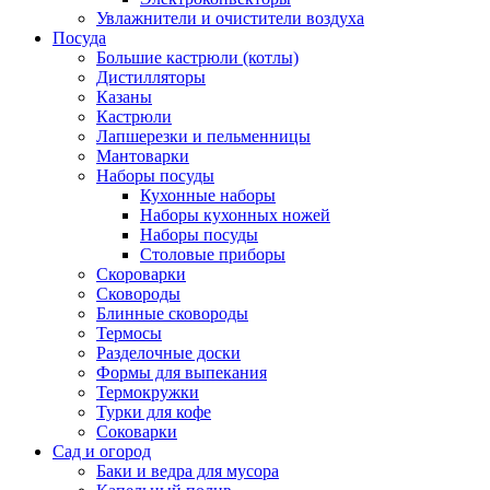
Увлажнители и очистители воздуха
Посуда
Большие кастрюли (котлы)
Дистилляторы
Казаны
Кастрюли
Лапшерезки и пельменницы
Мантоварки
Наборы посуды
Кухонные наборы
Наборы кухонных ножей
Наборы посуды
Столовые приборы
Скороварки
Сковороды
Блинные сковороды
Термосы
Разделочные доски
Формы для выпекания
Термокружки
Турки для кофе
Соковарки
Сад и огород
Баки и ведра для мусора