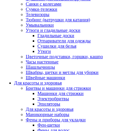
Санки с колесами
Сумки-тележки
Телевизоры
Тюбинг (ватрушки для катания)
Умывальники
Утюги и гладильные доски
Гладильные доски
Отпариватели для одежды
Сушилки для белья
Утюги
Цветочные подставки, горшки, кашпо
Часы настенные
Шашлычницы
Швабры, щетки и метлы для уборки
Швейные машинки
Для красоты и здоровья
Бритвы и машинки для стрижки
Машинки для стрижки
Электробритвы
Эпиляторы
Для красоты и здоровья
Маникюрные наборы
Фены и приборы для укладки
Фен-щетки
Фены для волос