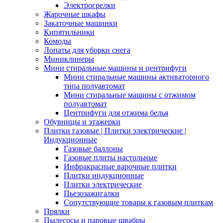
Электрогрелки
Жарочные шкафы
Закаточные машинки
Кипятильники
Комоды
Лопаты для уборки снега
Миниклинеры
Мини стиральные машины и центрифуги
Мини стиральные машины активаторного
типа полуавтомат
Мини стиральные машины с отжимом
полуавтомат
Центрифуги для отжима белья
Обувницы и этажерки
Плитки газовые | Плитки электрические |
Индукционные
Газовые баллоны
Газовые плиты настольные
Инфракрасные варочные плитки
Плитки индукционные
Плитки электрические
Пьезозажигалки
Сопутствующие товары к газовым плиткам
Прялки
Пылесосы и паровые швабры