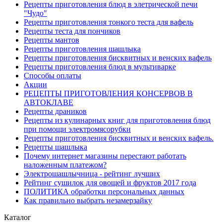
Рецепты приготовления блюд в элетрической печи
"Чудо"
Рецепты приготовления тонкого теста для вафель
Рецепты теста для пончиков
Рецепты мантов
Рецепты приготовления шашлыка
Рецепты приготовления бисквитных и венских вафель
Рецепты приготовления блюд в мультиварке
Способы оплаты
Акции
РЕЦЕПТЫ ПРИГОТОВЛЕНИЯ КОНСЕРВОВ В
АВТОКЛАВЕ
Рецепты драников
Рецепты из кулинарных книг для приготовления блюд
при помощи электромясорубки
Рецепты приготовления бисквитных и венских вафель.
Рецепты шашлыка
Почему интернет магазины перестают работать
наложенным платежом?
Электрошашлычница - рейтинг лучших
Рейтинг сушилок для овощей и фруктов 2017 года
ПОЛИТИКА обработки персональных данных
Как правильно выбрать незамерзайку
Каталог