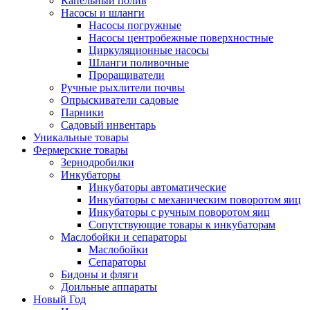
Капельный полив
Насосы и шланги
Насосы погружные
Насосы центробежные поверхностные
Циркуляционные насосы
Шланги поливочные
Проращиватели
Ручные рыхлители почвы
Опрыскиватели садовые
Парники
Садовый инвентарь
Уникальные товары
Фермерские товары
Зернодробилки
Инкубаторы
Инкубаторы автоматические
Инкубаторы с механическим поворотом яиц
Инкубаторы с ручным поворотом яиц
Сопутствующие товары к инкубаторам
Маслобойки и сепараторы
Маслобойки
Сепараторы
Бидоны и фляги
Доильные аппараты
Новый Год