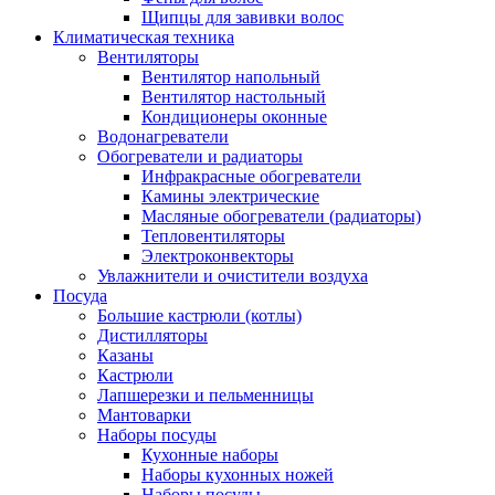
Щипцы для завивки волос
Климатическая техника
Вентиляторы
Вентилятор напольный
Вентилятор настольный
Кондиционеры оконные
Водонагреватели
Обогреватели и радиаторы
Инфракрасные обогреватели
Камины электрические
Масляные обогреватели (радиаторы)
Тепловентиляторы
Электроконвекторы
Увлажнители и очистители воздуха
Посуда
Большие кастрюли (котлы)
Дистилляторы
Казаны
Кастрюли
Лапшерезки и пельменницы
Мантоварки
Наборы посуды
Кухонные наборы
Наборы кухонных ножей
Наборы посуды