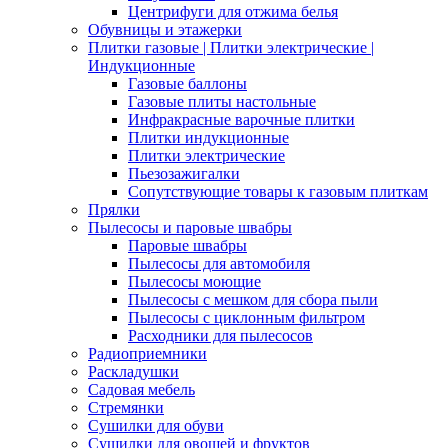
Центрифуги для отжима белья
Обувницы и этажерки
Плитки газовые | Плитки электрические |
Индукционные
Газовые баллоны
Газовые плиты настольные
Инфракрасные варочные плитки
Плитки индукционные
Плитки электрические
Пьезозажигалки
Сопутствующие товары к газовым плиткам
Прялки
Пылесосы и паровые швабры
Паровые швабры
Пылесосы для автомобиля
Пылесосы моющие
Пылесосы с мешком для сбора пыли
Пылесосы с циклонным фильтром
Расходники для пылесосов
Радиоприемники
Раскладушки
Садовая мебель
Стремянки
Сушилки для обуви
Сушилки для овощей и фруктов