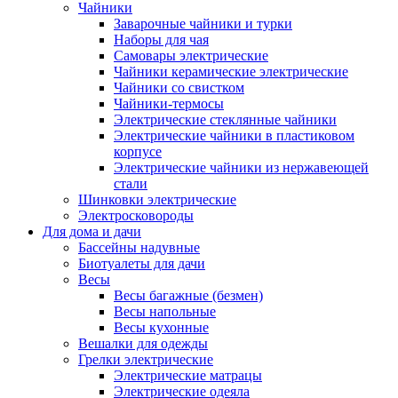
Чайники
Заварочные чайники и турки
Наборы для чая
Самовары электрические
Чайники керамические электрические
Чайники со свистком
Чайники-термосы
Электрические стеклянные чайники
Электрические чайники в пластиковом
корпусе
Электрические чайники из нержавеющей
стали
Шинковки электрические
Электросковороды
Для дома и дачи
Бассейны надувные
Биотуалеты для дачи
Весы
Весы багажные (безмен)
Весы напольные
Весы кухонные
Вешалки для одежды
Грелки электрические
Электрические матрацы
Электрические одеяла