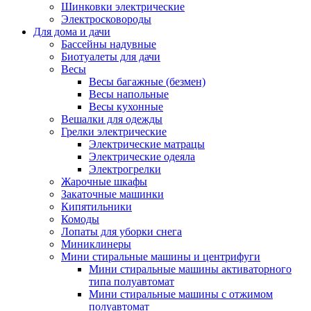
Шинковки электрические
Электросковороды
Для дома и дачи
Бассейны надувные
Биотуалеты для дачи
Весы
Весы багажные (безмен)
Весы напольные
Весы кухонные
Вешалки для одежды
Грелки электрические
Электрические матрацы
Электрические одеяла
Электрогрелки
Жарочные шкафы
Закаточные машинки
Кипятильники
Комоды
Лопаты для уборки снега
Миниклинеры
Мини стиральные машины и центрифуги
Мини стиральные машины активаторного
типа полуавтомат
Мини стиральные машины с отжимом
полуавтомат