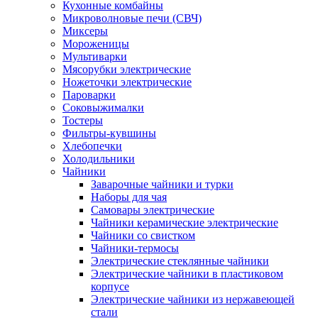
Кухонные комбайны
Микроволновые печи (СВЧ)
Миксеры
Мороженицы
Мультиварки
Мясорубки электрические
Ножеточки электрические
Пароварки
Соковыжималки
Тостеры
Фильтры-кувшины
Хлебопечки
Холодильники
Чайники
Заварочные чайники и турки
Наборы для чая
Самовары электрические
Чайники керамические электрические
Чайники со свистком
Чайники-термосы
Электрические стеклянные чайники
Электрические чайники в пластиковом
корпусе
Электрические чайники из нержавеющей
стали