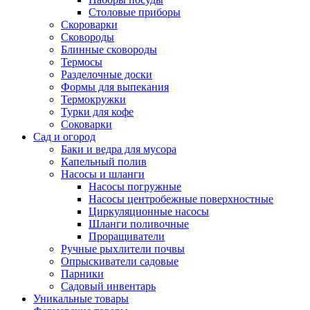
Столовые приборы
Скороварки
Сковороды
Блинные сковороды
Термосы
Разделочные доски
Формы для выпекания
Термокружки
Турки для кофе
Соковарки
Сад и огород
Баки и ведра для мусора
Капельный полив
Насосы и шланги
Насосы погружные
Насосы центробежные поверхностные
Циркуляционные насосы
Шланги поливочные
Проращиватели
Ручные рыхлители почвы
Опрыскиватели садовые
Парники
Садовый инвентарь
Уникальные товары