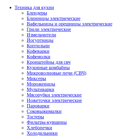
Техника для кухни
Блендеры
Блинницы электрические
Вафельницы и орешницы электрические
Грили электрические
Измельчители
Йогуртницы
Коптильни
Кофеварки
Кофемолки
Кронштейны для свч
Кухонные комбайны
Микроволновые печи (СВЧ)
Миксеры
Мороженицы
Мультиварки
Мясорубки электрические
Ножеточки электрические
Пароварки
Соковыжималки
Тостеры
Фильтры-кувшины
Хлебопечки
Холодильники