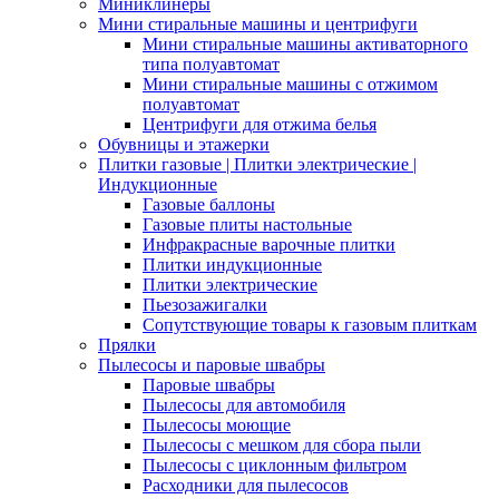
Миниклинеры
Мини стиральные машины и центрифуги
Мини стиральные машины активаторного
типа полуавтомат
Мини стиральные машины с отжимом
полуавтомат
Центрифуги для отжима белья
Обувницы и этажерки
Плитки газовые | Плитки электрические |
Индукционные
Газовые баллоны
Газовые плиты настольные
Инфракрасные варочные плитки
Плитки индукционные
Плитки электрические
Пьезозажигалки
Сопутствующие товары к газовым плиткам
Прялки
Пылесосы и паровые швабры
Паровые швабры
Пылесосы для автомобиля
Пылесосы моющие
Пылесосы с мешком для сбора пыли
Пылесосы с циклонным фильтром
Расходники для пылесосов