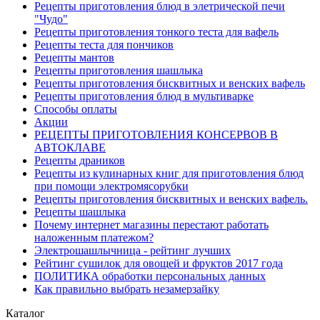
Рецепты приготовления блюд в элетрической печи
"Чудо"
Рецепты приготовления тонкого теста для вафель
Рецепты теста для пончиков
Рецепты мантов
Рецепты приготовления шашлыка
Рецепты приготовления бисквитных и венских вафель
Рецепты приготовления блюд в мультиварке
Способы оплаты
Акции
РЕЦЕПТЫ ПРИГОТОВЛЕНИЯ КОНСЕРВОВ В
АВТОКЛАВЕ
Рецепты драников
Рецепты из кулинарных книг для приготовления блюд
при помощи электромясорубки
Рецепты приготовления бисквитных и венских вафель.
Рецепты шашлыка
Почему интернет магазины перестают работать
наложенным платежом?
Электрошашлычница - рейтинг лучших
Рейтинг сушилок для овощей и фруктов 2017 года
ПОЛИТИКА обработки персональных данных
Как правильно выбрать незамерзайку
Каталог