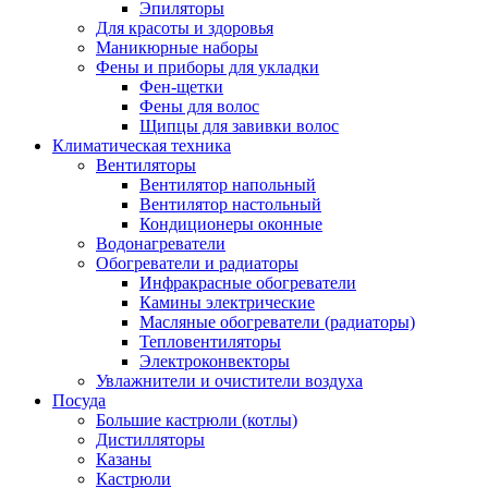
Эпиляторы
Для красоты и здоровья
Маникюрные наборы
Фены и приборы для укладки
Фен-щетки
Фены для волос
Щипцы для завивки волос
Климатическая техника
Вентиляторы
Вентилятор напольный
Вентилятор настольный
Кондиционеры оконные
Водонагреватели
Обогреватели и радиаторы
Инфракрасные обогреватели
Камины электрические
Масляные обогреватели (радиаторы)
Тепловентиляторы
Электроконвекторы
Увлажнители и очистители воздуха
Посуда
Большие кастрюли (котлы)
Дистилляторы
Казаны
Кастрюли