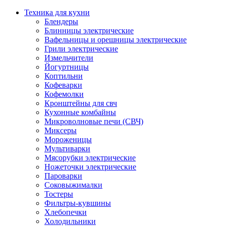
Техника для кухни
Блендеры
Блинницы электрические
Вафельницы и орешницы электрические
Грили электрические
Измельчители
Йогуртницы
Коптильни
Кофеварки
Кофемолки
Кронштейны для свч
Кухонные комбайны
Микроволновые печи (СВЧ)
Миксеры
Мороженицы
Мультиварки
Мясорубки электрические
Ножеточки электрические
Пароварки
Соковыжималки
Тостеры
Фильтры-кувшины
Хлебопечки
Холодильники