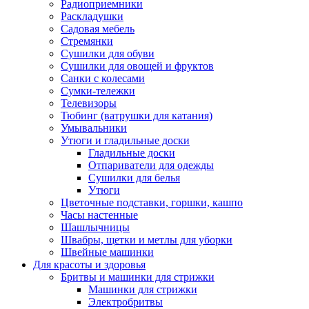
Радиоприемники
Раскладушки
Садовая мебель
Стремянки
Сушилки для обуви
Сушилки для овощей и фруктов
Санки с колесами
Сумки-тележки
Телевизоры
Тюбинг (ватрушки для катания)
Умывальники
Утюги и гладильные доски
Гладильные доски
Отпариватели для одежды
Сушилки для белья
Утюги
Цветочные подставки, горшки, кашпо
Часы настенные
Шашлычницы
Швабры, щетки и метлы для уборки
Швейные машинки
Для красоты и здоровья
Бритвы и машинки для стрижки
Машинки для стрижки
Электробритвы