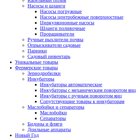
Капельный полив
Насосы и шланги
Насосы погружные
Насосы центробежные поверхностные
Циркуляционные насосы
Шланги поливочные
Проращиватели
Ручные рыхлители почвы
Опрыскиватели садовые
Парники
Садовый инвентарь
Уникальные товары
Фермерские товары
Зернодробилки
Инкубаторы
Инкубаторы автоматические
Инкубаторы с механическим поворотом яиц
Инкубаторы с ручным поворотом яиц
Сопутствующие товары к инкубаторам
Маслобойки и сепараторы
Маслобойки
Сепараторы
Бидоны и фляги
Доильные аппараты
Новый Год