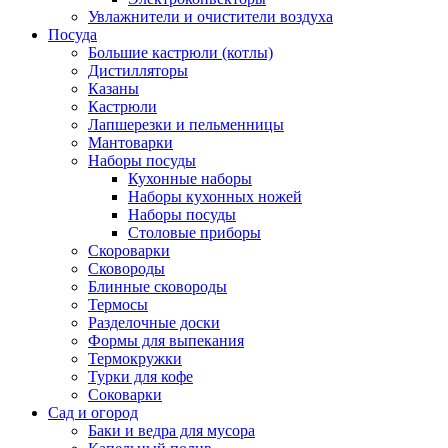
Увлажнители и очистители воздуха
Посуда
Большие кастрюли (котлы)
Дистилляторы
Казаны
Кастрюли
Лапшерезки и пельменницы
Мантоварки
Наборы посуды
Кухонные наборы
Наборы кухонных ножей
Наборы посуды
Столовые приборы
Скороварки
Сковороды
Блинные сковороды
Термосы
Разделочные доски
Формы для выпекания
Термокружки
Турки для кофе
Соковарки
Сад и огород
Баки и ведра для мусора