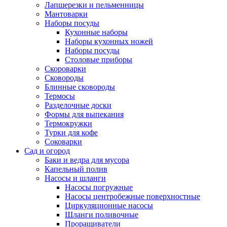
Лапшерезки и пельменницы
Мантоварки
Наборы посуды
Кухонные наборы
Наборы кухонных ножей
Наборы посуды
Столовые приборы
Скороварки
Сковороды
Блинные сковороды
Термосы
Разделочные доски
Формы для выпекания
Термокружки
Турки для кофе
Соковарки
Сад и огород
Баки и ведра для мусора
Капельный полив
Насосы и шланги
Насосы погружные
Насосы центробежные поверхностные
Циркуляционные насосы
Шланги поливочные
Проращиватели