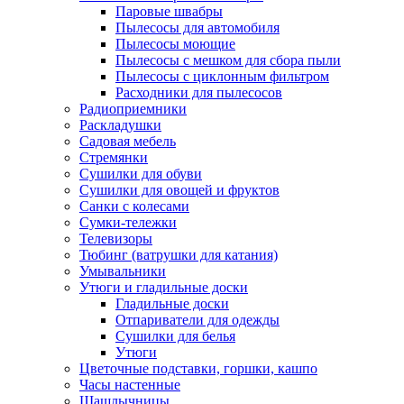
Паровые швабры
Пылесосы для автомобиля
Пылесосы моющие
Пылесосы с мешком для сбора пыли
Пылесосы с циклонным фильтром
Расходники для пылесосов
Радиоприемники
Раскладушки
Садовая мебель
Стремянки
Сушилки для обуви
Сушилки для овощей и фруктов
Санки с колесами
Сумки-тележки
Телевизоры
Тюбинг (ватрушки для катания)
Умывальники
Утюги и гладильные доски
Гладильные доски
Отпариватели для одежды
Сушилки для белья
Утюги
Цветочные подставки, горшки, кашпо
Часы настенные
Шашлычницы