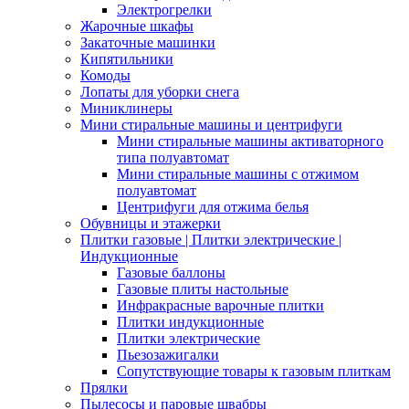
Электрогрелки
Жарочные шкафы
Закаточные машинки
Кипятильники
Комоды
Лопаты для уборки снега
Миниклинеры
Мини стиральные машины и центрифуги
Мини стиральные машины активаторного
типа полуавтомат
Мини стиральные машины с отжимом
полуавтомат
Центрифуги для отжима белья
Обувницы и этажерки
Плитки газовые | Плитки электрические |
Индукционные
Газовые баллоны
Газовые плиты настольные
Инфракрасные варочные плитки
Плитки индукционные
Плитки электрические
Пьезозажигалки
Сопутствующие товары к газовым плиткам
Прялки
Пылесосы и паровые швабры