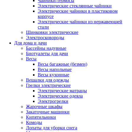
Чайники-термосы
Электрические стеклянные чайники
Электрические чайники в пластиковом
корпусе
Электрические чайники из нержавеющей
стали
Шинковки электрические
Электросковороды
Для дома и дачи
Бассейны надувные
Биотуалеты для дачи
Весы
Весы багажные (безмен)
Весы напольные
Весы кухонные
Вешалки для одежды
Грелки электрические
Электрические матрацы
Электрические одеяла
Электрогрелки
Жарочные шкафы
Закаточные машинки
Кипятильники
Комоды
Лопаты для уборки снега