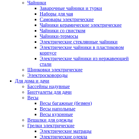
Чайники
Заварочные чайники и турки
Наборы для чая
Самовары электрические
Чайники керамические электрические
Чайники со свистком
Чайники-термосы
Электрические стеклянные чайники
Электрические чайники в пластиковом
корпусе
Электрические чайники из нержавеющей
стали
Шинковки электрические
Электросковороды
Для дома и дачи
Бассейны надувные
Биотуалеты для дачи
Весы
Весы багажные (безмен)
Весы напольные
Весы кухонные
Вешалки для одежды
Грелки электрические
Электрические матрацы
Электрические одеяла