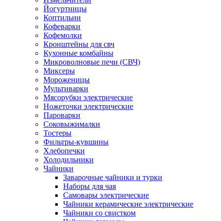
Йогуртницы
Коптильни
Кофеварки
Кофемолки
Кронштейны для свч
Кухонные комбайны
Микроволновые печи (СВЧ)
Миксеры
Мороженицы
Мультиварки
Мясорубки электрические
Ножеточки электрические
Пароварки
Соковыжималки
Тостеры
Фильтры-кувшины
Хлебопечки
Холодильники
Чайники
Заварочные чайники и турки
Наборы для чая
Самовары электрические
Чайники керамические электрические
Чайники со свистком