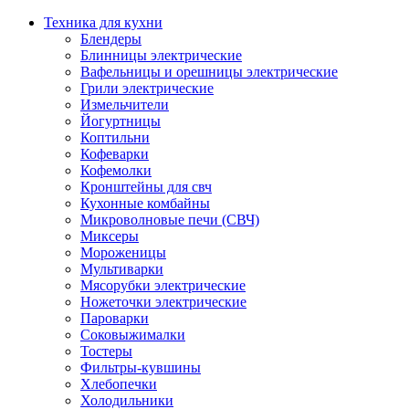
Техника для кухни
Блендеры
Блинницы электрические
Вафельницы и орешницы электрические
Грили электрические
Измельчители
Йогуртницы
Коптильни
Кофеварки
Кофемолки
Кронштейны для свч
Кухонные комбайны
Микроволновые печи (СВЧ)
Миксеры
Мороженицы
Мультиварки
Мясорубки электрические
Ножеточки электрические
Пароварки
Соковыжималки
Тостеры
Фильтры-кувшины
Хлебопечки
Холодильники