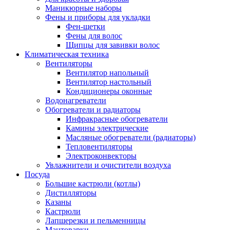
Маникюрные наборы
Фены и приборы для укладки
Фен-щетки
Фены для волос
Щипцы для завивки волос
Климатическая техника
Вентиляторы
Вентилятор напольный
Вентилятор настольный
Кондиционеры оконные
Водонагреватели
Обогреватели и радиаторы
Инфракрасные обогреватели
Камины электрические
Масляные обогреватели (радиаторы)
Тепловентиляторы
Электроконвекторы
Увлажнители и очистители воздуха
Посуда
Большие кастрюли (котлы)
Дистилляторы
Казаны
Кастрюли
Лапшерезки и пельменницы
Мантоварки