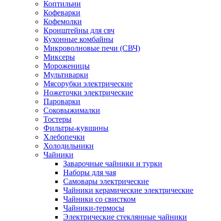
Коптильни
Кофеварки
Кофемолки
Кронштейны для свч
Кухонные комбайны
Микроволновые печи (СВЧ)
Миксеры
Мороженицы
Мультиварки
Мясорубки электрические
Ножеточки электрические
Пароварки
Соковыжималки
Тостеры
Фильтры-кувшины
Хлебопечки
Холодильники
Чайники
Заварочные чайники и турки
Наборы для чая
Самовары электрические
Чайники керамические электрические
Чайники со свистком
Чайники-термосы
Электрические стеклянные чайники