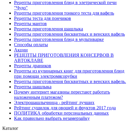
Рецепты приготовления блюд в элетрической печи
"Чудо"
Рецепты приготовления тонкого теста для вафель
Рецепты теста для пончиков
Рецепты мантов
Рецепты приготовления шашлыка
Рецепты приготовления бисквитных и венских вафель
Рецепты приготовления блюд в мультиварке
Способы оплаты
Акции
РЕЦЕПТЫ ПРИГОТОВЛЕНИЯ КОНСЕРВОВ В
АВТОКЛАВЕ
Рецепты драников
Рецепты из кулинарных книг для приготовления блюд
при помощи электромясорубки
Рецепты приготовления бисквитных и венских вафель.
Рецепты шашлыка
Почему интернет магазины перестают работать
наложенным платежом?
Электрошашлычница - рейтинг лучших
Рейтинг сушилок для овощей и фруктов 2017 года
ПОЛИТИКА обработки персональных данных
Как правильно выбрать незамерзайку
Каталог