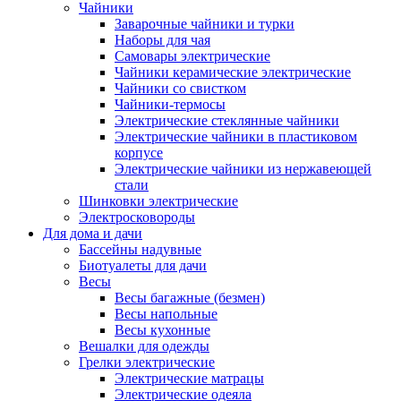
Чайники
Заварочные чайники и турки
Наборы для чая
Самовары электрические
Чайники керамические электрические
Чайники со свистком
Чайники-термосы
Электрические стеклянные чайники
Электрические чайники в пластиковом
корпусе
Электрические чайники из нержавеющей
стали
Шинковки электрические
Электросковороды
Для дома и дачи
Бассейны надувные
Биотуалеты для дачи
Весы
Весы багажные (безмен)
Весы напольные
Весы кухонные
Вешалки для одежды
Грелки электрические
Электрические матрацы
Электрические одеяла