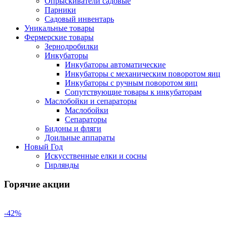
Опрыскиватели садовые
Парники
Садовый инвентарь
Уникальные товары
Фермерские товары
Зернодробилки
Инкубаторы
Инкубаторы автоматические
Инкубаторы с механическим поворотом яиц
Инкубаторы с ручным поворотом яиц
Сопутствующие товары к инкубаторам
Маслобойки и сепараторы
Маслобойки
Сепараторы
Бидоны и фляги
Доильные аппараты
Новый Год
Искусственные елки и сосны
Гирлянды
Горячие акции
-42%