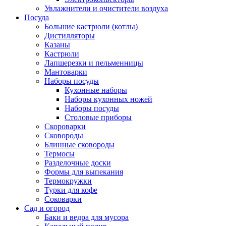
Увлажнители и очистители воздуха
Посуда
Большие кастрюли (котлы)
Дистилляторы
Казаны
Кастрюли
Лапшерезки и пельменницы
Мантоварки
Наборы посуды
Кухонные наборы
Наборы кухонных ножей
Наборы посуды
Столовые приборы
Скороварки
Сковороды
Блинные сковороды
Термосы
Разделочные доски
Формы для выпекания
Термокружки
Турки для кофе
Соковарки
Сад и огород
Баки и ведра для мусора