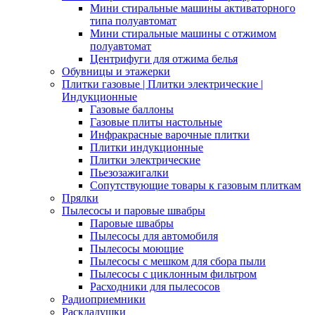
Мини стиральные машины активаторного
типа полуавтомат
Мини стиральные машины с отжимом
полуавтомат
Центрифуги для отжима белья
Обувницы и этажерки
Плитки газовые | Плитки электрические |
Индукционные
Газовые баллоны
Газовые плиты настольные
Инфракрасные варочные плитки
Плитки индукционные
Плитки электрические
Пьезозажигалки
Сопутствующие товары к газовым плиткам
Прялки
Пылесосы и паровые швабры
Паровые швабры
Пылесосы для автомобиля
Пылесосы моющие
Пылесосы с мешком для сбора пыли
Пылесосы с циклонным фильтром
Расходники для пылесосов
Радиоприемники
Раскладушки