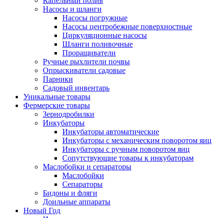
Капельный полив
Насосы и шланги
Насосы погружные
Насосы центробежные поверхностные
Циркуляционные насосы
Шланги поливочные
Проращиватели
Ручные рыхлители почвы
Опрыскиватели садовые
Парники
Садовый инвентарь
Уникальные товары
Фермерские товары
Зернодробилки
Инкубаторы
Инкубаторы автоматические
Инкубаторы с механическим поворотом яиц
Инкубаторы с ручным поворотом яиц
Сопутствующие товары к инкубаторам
Маслобойки и сепараторы
Маслобойки
Сепараторы
Бидоны и фляги
Доильные аппараты
Новый Год