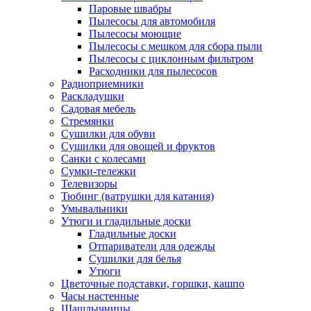
Паровые швабры
Пылесосы для автомобиля
Пылесосы моющие
Пылесосы с мешком для сбора пыли
Пылесосы с циклонным фильтром
Расходники для пылесосов
Радиоприемники
Раскладушки
Садовая мебель
Стремянки
Сушилки для обуви
Сушилки для овощей и фруктов
Санки с колесами
Сумки-тележки
Телевизоры
Тюбинг (ватрушки для катания)
Умывальники
Утюги и гладильные доски
Гладильные доски
Отпариватели для одежды
Сушилки для белья
Утюги
Цветочные подставки, горшки, кашпо
Часы настенные
Шашлычницы