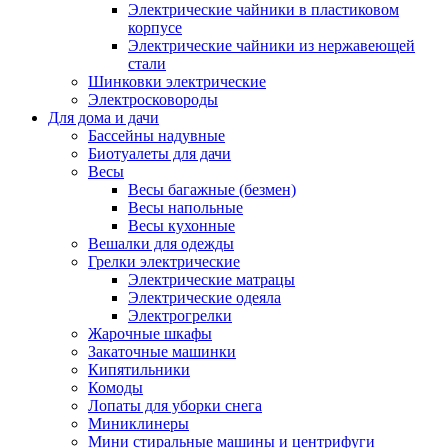
Электрические чайники в пластиковом
корпусе
Электрические чайники из нержавеющей
стали
Шинковки электрические
Электросковороды
Для дома и дачи
Бассейны надувные
Биотуалеты для дачи
Весы
Весы багажные (безмен)
Весы напольные
Весы кухонные
Вешалки для одежды
Грелки электрические
Электрические матрацы
Электрические одеяла
Электрогрелки
Жарочные шкафы
Закаточные машинки
Кипятильники
Комоды
Лопаты для уборки снега
Миниклинеры
Мини стиральные машины и центрифуги