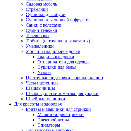
Садовая мебель
Стремянки
Сушилки для обуви
Сушилки для овощей и фруктов
Санки с колесами
Сумки-тележки
Телевизоры
Тюбинг (ватрушки для катания)
Умывальники
Утюги и гладильные доски
Гладильные доски
Отпариватели для одежды
Сушилки для белья
Утюги
Цветочные подставки, горшки, кашпо
Часы настенные
Шашлычницы
Швабры, щетки и метлы для уборки
Швейные машинки
Для красоты и здоровья
Бритвы и машинки для стрижки
Машинки для стрижки
Электробритвы
Эпиляторы
Для красоты и здоровья