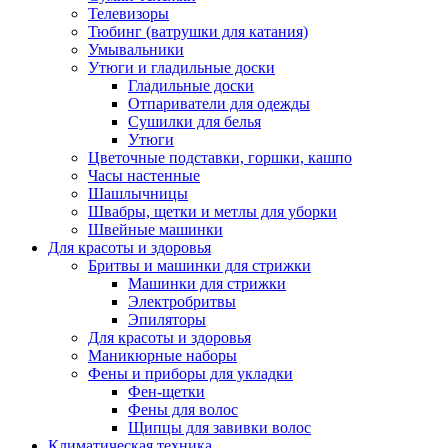
Телевизоры
Тюбинг (ватрушки для катания)
Умывальники
Утюги и гладильные доски
Гладильные доски
Отпариватели для одежды
Сушилки для белья
Утюги
Цветочные подставки, горшки, кашпо
Часы настенные
Шашлычницы
Швабры, щетки и метлы для уборки
Швейные машинки
Для красоты и здоровья
Бритвы и машинки для стрижки
Машинки для стрижки
Электробритвы
Эпиляторы
Для красоты и здоровья
Маникюрные наборы
Фены и приборы для укладки
Фен-щетки
Фены для волос
Щипцы для завивки волос
Климатическая техника