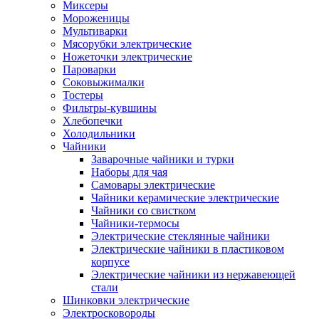
Миксеры
Мороженицы
Мультиварки
Мясорубки электрические
Ножеточки электрические
Пароварки
Соковыжималки
Тостеры
Фильтры-кувшины
Хлебопечки
Холодильники
Чайники
Заварочные чайники и турки
Наборы для чая
Самовары электрические
Чайники керамические электрические
Чайники со свистком
Чайники-термосы
Электрические стеклянные чайники
Электрические чайники в пластиковом
корпусе
Электрические чайники из нержавеющей
стали
Шинковки электрические
Электросковороды