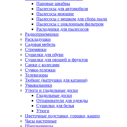
Паровые швабры
Пылесосы для автомобиля
Пылесосы моющие
Пылесосы с мешком для сбора пыли
Пылесосы с циклонным фильтром
Расходники для пылесосов
Радиоприемники
Раскладушки
Садовая мебель
Стремянки
Сушилки для обуви
Сушилки для овощей и фруктов
Санки с колесами
Сумки-тележки
Телевизоры
Тюбинг (ватрушки для катания)
Умывальники
Утюги и гладильные доски
Гладильные доски
Отпариватели для одежды
Сушилки для белья
Утюги
Цветочные подставки, горшки, кашпо
Часы настенные
Шашлычницы