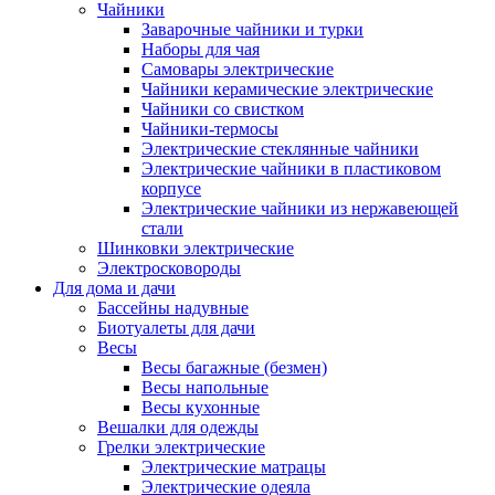
Чайники
Заварочные чайники и турки
Наборы для чая
Самовары электрические
Чайники керамические электрические
Чайники со свистком
Чайники-термосы
Электрические стеклянные чайники
Электрические чайники в пластиковом
корпусе
Электрические чайники из нержавеющей
стали
Шинковки электрические
Электросковороды
Для дома и дачи
Бассейны надувные
Биотуалеты для дачи
Весы
Весы багажные (безмен)
Весы напольные
Весы кухонные
Вешалки для одежды
Грелки электрические
Электрические матрацы
Электрические одеяла