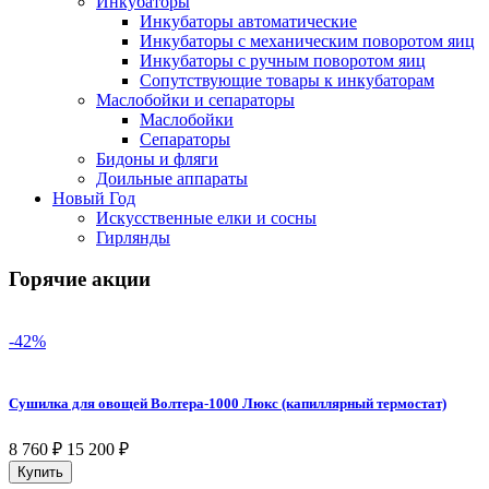
Инкубаторы
Инкубаторы автоматические
Инкубаторы с механическим поворотом яиц
Инкубаторы с ручным поворотом яиц
Сопутствующие товары к инкубаторам
Маслобойки и сепараторы
Маслобойки
Сепараторы
Бидоны и фляги
Доильные аппараты
Новый Год
Искусственные елки и сосны
Гирлянды
Горячие акции
-42%
Сушилка для овощей Волтера-1000 Люкс (капиллярный термостат)
8 760
₽
15 200
₽
Купить