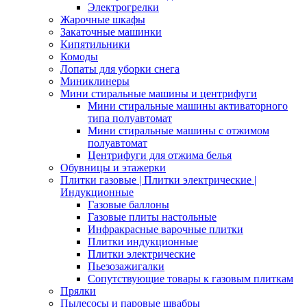
Электрогрелки
Жарочные шкафы
Закаточные машинки
Кипятильники
Комоды
Лопаты для уборки снега
Миниклинеры
Мини стиральные машины и центрифуги
Мини стиральные машины активаторного
типа полуавтомат
Мини стиральные машины с отжимом
полуавтомат
Центрифуги для отжима белья
Обувницы и этажерки
Плитки газовые | Плитки электрические |
Индукционные
Газовые баллоны
Газовые плиты настольные
Инфракрасные варочные плитки
Плитки индукционные
Плитки электрические
Пьезозажигалки
Сопутствующие товары к газовым плиткам
Прялки
Пылесосы и паровые швабры