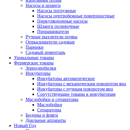
Капельный полив
Насосы и шланги
Насосы погружные
Насосы центробежные поверхностные
Циркуляционные насосы
Шланги поливочные
Проращиватели
Ручные рыхлители почвы
Опрыскиватели садовые
Парники
Садовый инвентарь
Уникальные товары
Фермерские товары
Зернодробилки
Инкубаторы
Инкубаторы автоматические
Инкубаторы с механическим поворотом яиц
Инкубаторы с ручным поворотом яиц
Сопутствующие товары к инкубаторам
Маслобойки и сепараторы
Маслобойки
Сепараторы
Бидоны и фляги
Доильные аппараты
Новый Год