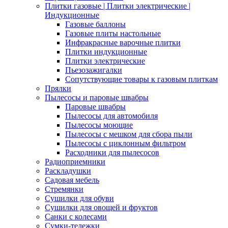
Плитки газовые | Плитки электрические |
Индукционные
Газовые баллоны
Газовые плиты настольные
Инфракрасные варочные плитки
Плитки индукционные
Плитки электрические
Пьезозажигалки
Сопутствующие товары к газовым плиткам
Прялки
Пылесосы и паровые швабры
Паровые швабры
Пылесосы для автомобиля
Пылесосы моющие
Пылесосы с мешком для сбора пыли
Пылесосы с циклонным фильтром
Расходники для пылесосов
Радиоприемники
Раскладушки
Садовая мебель
Стремянки
Сушилки для обуви
Сушилки для овощей и фруктов
Санки с колесами
Сумки-тележки