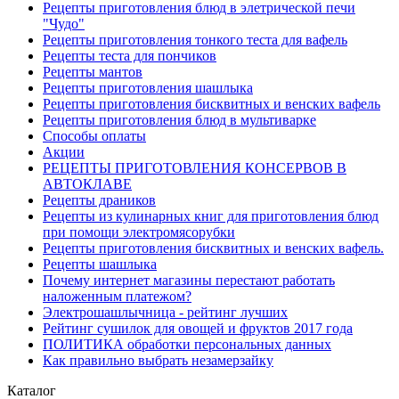
Рецепты приготовления блюд в элетрической печи
"Чудо"
Рецепты приготовления тонкого теста для вафель
Рецепты теста для пончиков
Рецепты мантов
Рецепты приготовления шашлыка
Рецепты приготовления бисквитных и венских вафель
Рецепты приготовления блюд в мультиварке
Способы оплаты
Акции
РЕЦЕПТЫ ПРИГОТОВЛЕНИЯ КОНСЕРВОВ В
АВТОКЛАВЕ
Рецепты драников
Рецепты из кулинарных книг для приготовления блюд
при помощи электромясорубки
Рецепты приготовления бисквитных и венских вафель.
Рецепты шашлыка
Почему интернет магазины перестают работать
наложенным платежом?
Электрошашлычница - рейтинг лучших
Рейтинг сушилок для овощей и фруктов 2017 года
ПОЛИТИКА обработки персональных данных
Как правильно выбрать незамерзайку
Каталог