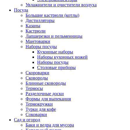
Увлажнители и очистители воздуха
Посуда
Большие кастрюли (котлы)
Дистилляторы
Казаны
Кастрюли
Лапшерезки и пельменницы
Мантоварки
Наборы посуды
Кухонные наборы
Наборы кухонных ножей
Наборы посуды
Столовые приборы
Скороварки
Сковороды
Блинные сковороды
Термосы
Разделочные доски
Формы для выпекания
Термокружки
Турки для кофе
Соковарки
Сад и огород
Баки и ведра для мусора