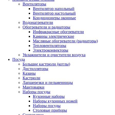
Вентиляторы
Вентилятор напольный
Вентилятор настольный
Кондиционеры оконные
Водонагреватели
Обогреватели и радиаторы
Инфракрасные обогреватели
Камины электрические
Масляные обогреватели (радиаторы)
Тепловентиляторы
Электроконвекторы
Увлажнители и очистители воздуха
Посуда
Большие кастрюли (котлы)
Дистилляторы
Казаны
Кастрюли
Лапшерезки и пельменницы
Мантоварки
Наборы посуды
Кухонные наборы
Наборы кухонных ножей
Наборы посуды
Столовые приборы
Скороварки