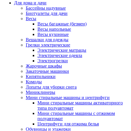
Для дома и дачи
Бассейны надувные
Биотуалеты для дачи
Весы
Весы багажные (безмен)
Весы напольные
Весы кухонные
Вешалки для одежды
Грелки электрические
Электрические матрацы
Электрические одеяла
Электрогрелки
Жарочные шкафы
Закаточные машинки
Кипятильники
Комоды
Лопаты для уборки снега
Миниклинеры
Мини стиральные машины и центрифуги
Мини стиральные машины активаторного
типа полуавтомат
Мини стиральные машины с отжимом
полуавтомат
Центрифуги для отжима белья
Обувницы и этажерки