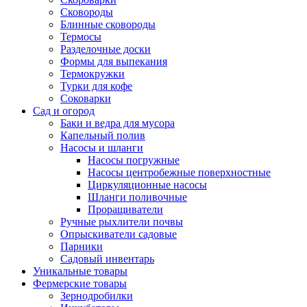
Сковороды
Блинные сковороды
Термосы
Разделочные доски
Формы для выпекания
Термокружки
Турки для кофе
Соковарки
Сад и огород
Баки и ведра для мусора
Капельный полив
Насосы и шланги
Насосы погружные
Насосы центробежные поверхностные
Циркуляционные насосы
Шланги поливочные
Проращиватели
Ручные рыхлители почвы
Опрыскиватели садовые
Парники
Садовый инвентарь
Уникальные товары
Фермерские товары
Зернодробилки