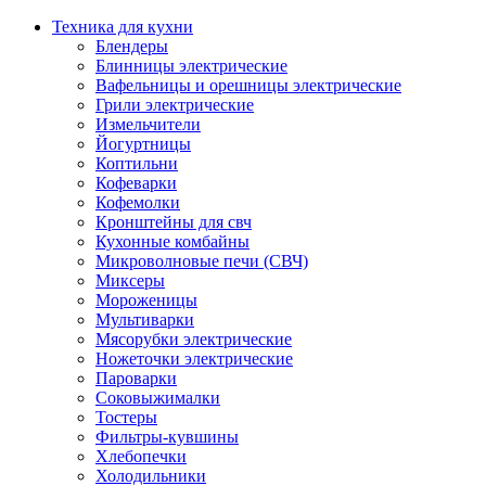
Техника для кухни
Блендеры
Блинницы электрические
Вафельницы и орешницы электрические
Грили электрические
Измельчители
Йогуртницы
Коптильни
Кофеварки
Кофемолки
Кронштейны для свч
Кухонные комбайны
Микроволновые печи (СВЧ)
Миксеры
Мороженицы
Мультиварки
Мясорубки электрические
Ножеточки электрические
Пароварки
Соковыжималки
Тостеры
Фильтры-кувшины
Хлебопечки
Холодильники