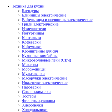
Техника для кухни
Блендеры
Блинницы электрические
Вафельницы и орешницы электрические
Грили электрические
Измельчители
Йогуртницы
Коптильни
Кофеварки
Кофемолки
Кронштейны для свч
Кухонные комбайны
Микроволновые печи (СВЧ)
Миксеры
Мороженицы
Мультиварки
Мясорубки электрические
Ножеточки электрические
Пароварки
Соковыжималки
Тостеры
Фильтры-кувшины
Хлебопечки
Холодильники