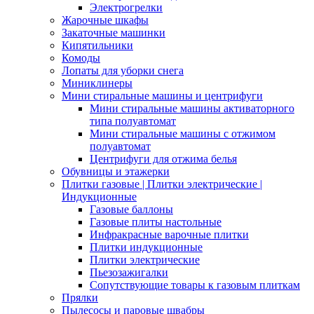
Электрогрелки
Жарочные шкафы
Закаточные машинки
Кипятильники
Комоды
Лопаты для уборки снега
Миниклинеры
Мини стиральные машины и центрифуги
Мини стиральные машины активаторного
типа полуавтомат
Мини стиральные машины с отжимом
полуавтомат
Центрифуги для отжима белья
Обувницы и этажерки
Плитки газовые | Плитки электрические |
Индукционные
Газовые баллоны
Газовые плиты настольные
Инфракрасные варочные плитки
Плитки индукционные
Плитки электрические
Пьезозажигалки
Сопутствующие товары к газовым плиткам
Прялки
Пылесосы и паровые швабры