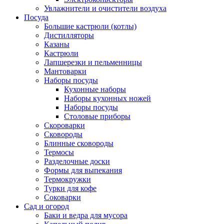
Увлажнители и очистители воздуха
Посуда
Большие кастрюли (котлы)
Дистилляторы
Казаны
Кастрюли
Лапшерезки и пельменницы
Мантоварки
Наборы посуды
Кухонные наборы
Наборы кухонных ножей
Наборы посуды
Столовые приборы
Скороварки
Сковороды
Блинные сковороды
Термосы
Разделочные доски
Формы для выпекания
Термокружки
Турки для кофе
Соковарки
Сад и огород
Баки и ведра для мусора