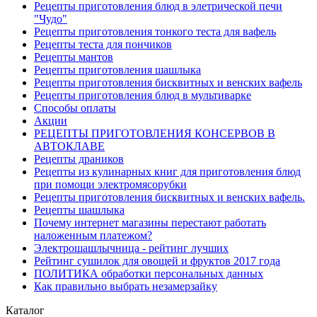
Рецепты приготовления блюд в элетрической печи
"Чудо"
Рецепты приготовления тонкого теста для вафель
Рецепты теста для пончиков
Рецепты мантов
Рецепты приготовления шашлыка
Рецепты приготовления бисквитных и венских вафель
Рецепты приготовления блюд в мультиварке
Способы оплаты
Акции
РЕЦЕПТЫ ПРИГОТОВЛЕНИЯ КОНСЕРВОВ В
АВТОКЛАВЕ
Рецепты драников
Рецепты из кулинарных книг для приготовления блюд
при помощи электромясорубки
Рецепты приготовления бисквитных и венских вафель.
Рецепты шашлыка
Почему интернет магазины перестают работать
наложенным платежом?
Электрошашлычница - рейтинг лучших
Рейтинг сушилок для овощей и фруктов 2017 года
ПОЛИТИКА обработки персональных данных
Как правильно выбрать незамерзайку
Каталог