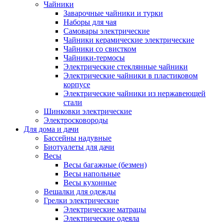
Чайники
Заварочные чайники и турки
Наборы для чая
Самовары электрические
Чайники керамические электрические
Чайники со свистком
Чайники-термосы
Электрические стеклянные чайники
Электрические чайники в пластиковом
корпусе
Электрические чайники из нержавеющей
стали
Шинковки электрические
Электросковороды
Для дома и дачи
Бассейны надувные
Биотуалеты для дачи
Весы
Весы багажные (безмен)
Весы напольные
Весы кухонные
Вешалки для одежды
Грелки электрические
Электрические матрацы
Электрические одеяла