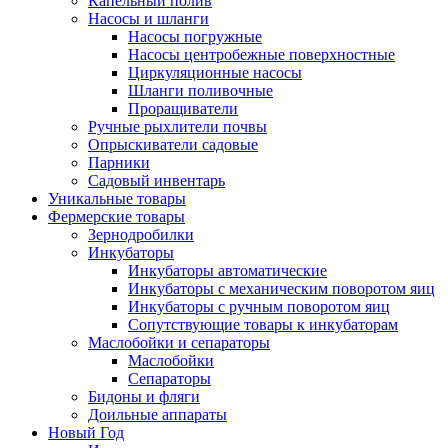
Капельный полив
Насосы и шланги
Насосы погружные
Насосы центробежные поверхностные
Циркуляционные насосы
Шланги поливочные
Проращиватели
Ручные рыхлители почвы
Опрыскиватели садовые
Парники
Садовый инвентарь
Уникальные товары
Фермерские товары
Зернодробилки
Инкубаторы
Инкубаторы автоматические
Инкубаторы с механическим поворотом яиц
Инкубаторы с ручным поворотом яиц
Сопутствующие товары к инкубаторам
Маслобойки и сепараторы
Маслобойки
Сепараторы
Бидоны и фляги
Доильные аппараты
Новый Год