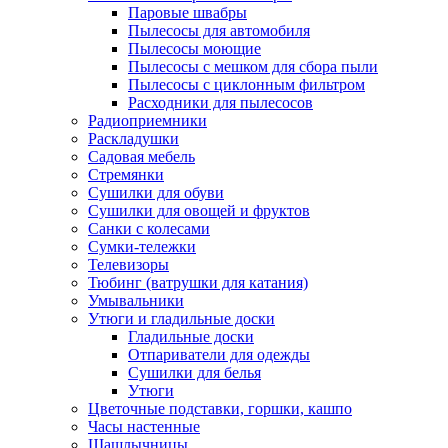
Паровые швабры
Пылесосы для автомобиля
Пылесосы моющие
Пылесосы с мешком для сбора пыли
Пылесосы с циклонным фильтром
Расходники для пылесосов
Радиоприемники
Раскладушки
Садовая мебель
Стремянки
Сушилки для обуви
Сушилки для овощей и фруктов
Санки с колесами
Сумки-тележки
Телевизоры
Тюбинг (ватрушки для катания)
Умывальники
Утюги и гладильные доски
Гладильные доски
Отпариватели для одежды
Сушилки для белья
Утюги
Цветочные подставки, горшки, кашпо
Часы настенные
Шашлычницы