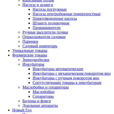
Капельный полив
Насосы и шланги
Насосы погружные
Насосы центробежные поверхностные
Циркуляционные насосы
Шланги поливочные
Проращиватели
Ручные рыхлители почвы
Опрыскиватели садовые
Парники
Садовый инвентарь
Уникальные товары
Фермерские товары
Зернодробилки
Инкубаторы
Инкубаторы автоматические
Инкубаторы с механическим поворотом яиц
Инкубаторы с ручным поворотом яиц
Сопутствующие товары к инкубаторам
Маслобойки и сепараторы
Маслобойки
Сепараторы
Бидоны и фляги
Доильные аппараты
Новый Год