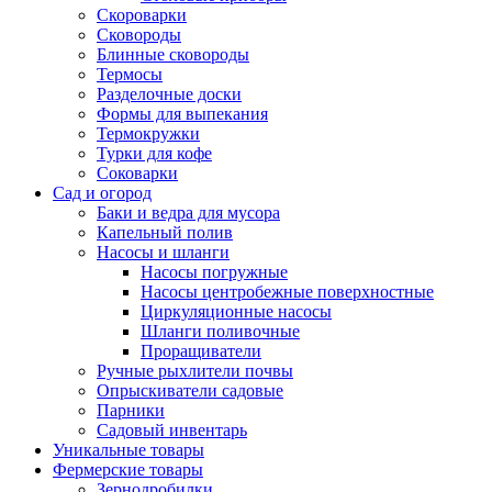
Скороварки
Сковороды
Блинные сковороды
Термосы
Разделочные доски
Формы для выпекания
Термокружки
Турки для кофе
Соковарки
Сад и огород
Баки и ведра для мусора
Капельный полив
Насосы и шланги
Насосы погружные
Насосы центробежные поверхностные
Циркуляционные насосы
Шланги поливочные
Проращиватели
Ручные рыхлители почвы
Опрыскиватели садовые
Парники
Садовый инвентарь
Уникальные товары
Фермерские товары
Зернодробилки