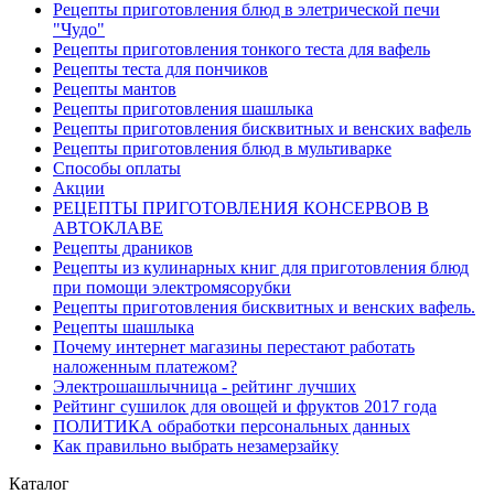
Рецепты приготовления блюд в элетрической печи
"Чудо"
Рецепты приготовления тонкого теста для вафель
Рецепты теста для пончиков
Рецепты мантов
Рецепты приготовления шашлыка
Рецепты приготовления бисквитных и венских вафель
Рецепты приготовления блюд в мультиварке
Способы оплаты
Акции
РЕЦЕПТЫ ПРИГОТОВЛЕНИЯ КОНСЕРВОВ В
АВТОКЛАВЕ
Рецепты драников
Рецепты из кулинарных книг для приготовления блюд
при помощи электромясорубки
Рецепты приготовления бисквитных и венских вафель.
Рецепты шашлыка
Почему интернет магазины перестают работать
наложенным платежом?
Электрошашлычница - рейтинг лучших
Рейтинг сушилок для овощей и фруктов 2017 года
ПОЛИТИКА обработки персональных данных
Как правильно выбрать незамерзайку
Каталог