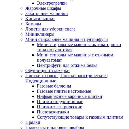
Электрогрелки
Жарочные шкафы
Закаточные машинки
Кипятильники
Комоды
Лопаты для уборки снега
Миниклинеры
Мини стиральные машины и центрифуги
Мини стиральные машины активаторного
типа полуавтомат
Мини стиральные машины с отжимом
полуавтомат
Центрифуги для отжима белья
Обувницы и этажерки
Плитки газовые | Плитки электрические |
Индукционные
Газовые баллоны
Газовые плиты настольные
Инфракрасные варочные плитки
Плитки индукционные
Плитки электрические
Пьезозажигалки
Сопутствующие товары к газовым плиткам
Прялки
Пылесосы и паровые швабры