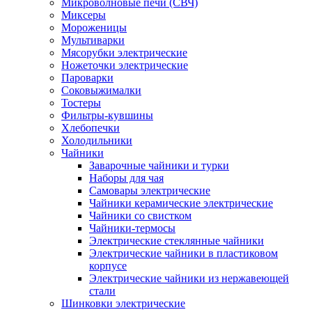
Микроволновые печи (СВЧ)
Миксеры
Мороженицы
Мультиварки
Мясорубки электрические
Ножеточки электрические
Пароварки
Соковыжималки
Тостеры
Фильтры-кувшины
Хлебопечки
Холодильники
Чайники
Заварочные чайники и турки
Наборы для чая
Самовары электрические
Чайники керамические электрические
Чайники со свистком
Чайники-термосы
Электрические стеклянные чайники
Электрические чайники в пластиковом
корпусе
Электрические чайники из нержавеющей
стали
Шинковки электрические