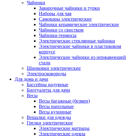
Чайники
Заварочные чайники и турки
Наборы для чая
Самовары электрические
Чайники керамические электрические
Чайники со свистком
Чайники-термосы
Электрические стеклянные чайники
Электрические чайники в пластиковом
корпусе
Электрические чайники из нержавеющей
стали
Шинковки электрические
Электросковороды
Для дома и дачи
Бассейны надувные
Биотуалеты для дачи
Весы
Весы багажные (безмен)
Весы напольные
Весы кухонные
Вешалки для одежды
Грелки электрические
Электрические матрацы
Электрические одеяла