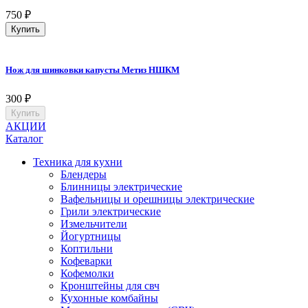
750
₽
Купить
Нож для шинковки капусты Метиз НШКМ
300
₽
Купить
АКЦИИ
Каталог
Техника для кухни
Блендеры
Блинницы электрические
Вафельницы и орешницы электрические
Грили электрические
Измельчители
Йогуртницы
Коптильни
Кофеварки
Кофемолки
Кронштейны для свч
Кухонные комбайны