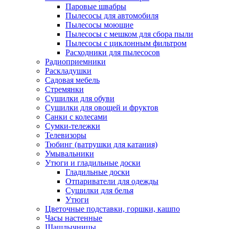
Паровые швабры
Пылесосы для автомобиля
Пылесосы моющие
Пылесосы с мешком для сбора пыли
Пылесосы с циклонным фильтром
Расходники для пылесосов
Радиоприемники
Раскладушки
Садовая мебель
Стремянки
Сушилки для обуви
Сушилки для овощей и фруктов
Санки с колесами
Сумки-тележки
Телевизоры
Тюбинг (ватрушки для катания)
Умывальники
Утюги и гладильные доски
Гладильные доски
Отпариватели для одежды
Сушилки для белья
Утюги
Цветочные подставки, горшки, кашпо
Часы настенные
Шашлычницы