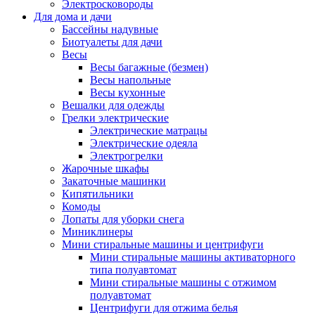
Электросковороды
Для дома и дачи
Бассейны надувные
Биотуалеты для дачи
Весы
Весы багажные (безмен)
Весы напольные
Весы кухонные
Вешалки для одежды
Грелки электрические
Электрические матрацы
Электрические одеяла
Электрогрелки
Жарочные шкафы
Закаточные машинки
Кипятильники
Комоды
Лопаты для уборки снега
Миниклинеры
Мини стиральные машины и центрифуги
Мини стиральные машины активаторного
типа полуавтомат
Мини стиральные машины с отжимом
полуавтомат
Центрифуги для отжима белья