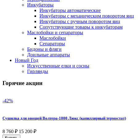
Инкубаторы
Инкубаторы автоматические
Инкубаторы с механическим поворотом яиц
Инкубаторы с ручным поворотом яиц
Сопутствующие товары к инкубаторам
Маслобойки и сепараторы
Маслобойки
Сепараторы
Бидоны и фляги
Доильные аппараты
Новый Год
Искусственные елки и сосны
Гирлянды
Горячие акции
-42%
Сушилка для овощей Волтера-1000 Люкс (капиллярный термостат)
8 760
₽
15 200
₽
Купить