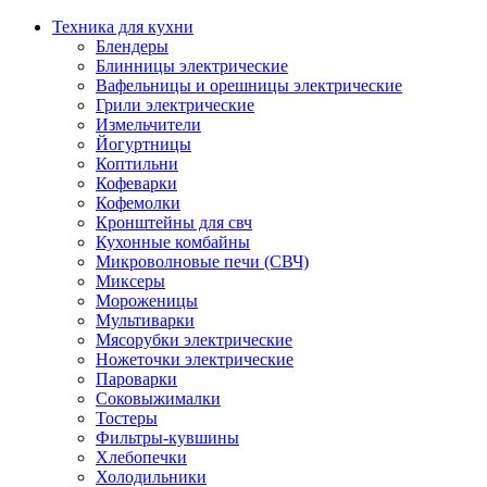
Техника для кухни
Блендеры
Блинницы электрические
Вафельницы и орешницы электрические
Грили электрические
Измельчители
Йогуртницы
Коптильни
Кофеварки
Кофемолки
Кронштейны для свч
Кухонные комбайны
Микроволновые печи (СВЧ)
Миксеры
Мороженицы
Мультиварки
Мясорубки электрические
Ножеточки электрические
Пароварки
Соковыжималки
Тостеры
Фильтры-кувшины
Хлебопечки
Холодильники