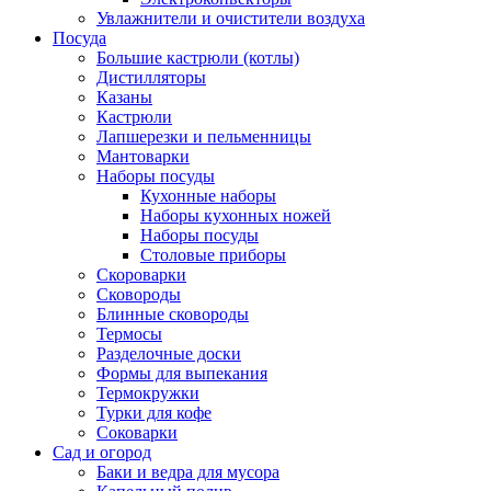
Увлажнители и очистители воздуха
Посуда
Большие кастрюли (котлы)
Дистилляторы
Казаны
Кастрюли
Лапшерезки и пельменницы
Мантоварки
Наборы посуды
Кухонные наборы
Наборы кухонных ножей
Наборы посуды
Столовые приборы
Скороварки
Сковороды
Блинные сковороды
Термосы
Разделочные доски
Формы для выпекания
Термокружки
Турки для кофе
Соковарки
Сад и огород
Баки и ведра для мусора