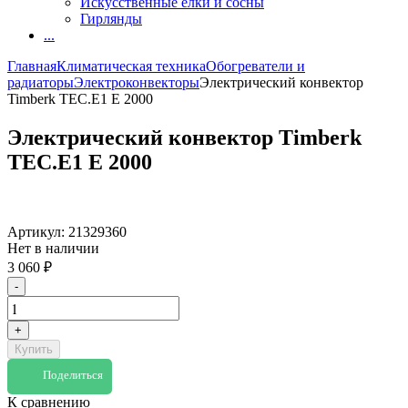
Искусственные елки и сосны
Гирлянды
...
Главная
Климатическая техника
Обогреватели и
радиаторы
Электроконвекторы
Электрический конвектор
Timberk TEC.E1 E 2000
Электрический конвектор Timberk
TEC.E1 E 2000
Артикул:
21329360
Нет в наличии
3 060
₽
-
+
Купить
Поделиться
К сравнению