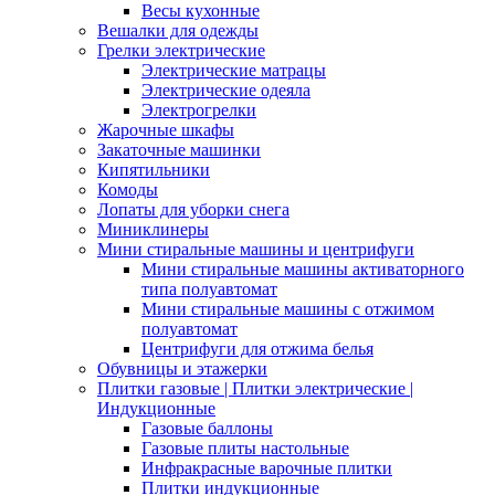
Весы кухонные
Вешалки для одежды
Грелки электрические
Электрические матрацы
Электрические одеяла
Электрогрелки
Жарочные шкафы
Закаточные машинки
Кипятильники
Комоды
Лопаты для уборки снега
Миниклинеры
Мини стиральные машины и центрифуги
Мини стиральные машины активаторного
типа полуавтомат
Мини стиральные машины с отжимом
полуавтомат
Центрифуги для отжима белья
Обувницы и этажерки
Плитки газовые | Плитки электрические |
Индукционные
Газовые баллоны
Газовые плиты настольные
Инфракрасные варочные плитки
Плитки индукционные