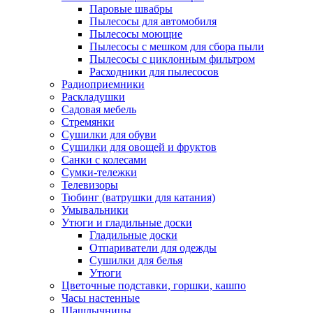
Паровые швабры
Пылесосы для автомобиля
Пылесосы моющие
Пылесосы с мешком для сбора пыли
Пылесосы с циклонным фильтром
Расходники для пылесосов
Радиоприемники
Раскладушки
Садовая мебель
Стремянки
Сушилки для обуви
Сушилки для овощей и фруктов
Санки с колесами
Сумки-тележки
Телевизоры
Тюбинг (ватрушки для катания)
Умывальники
Утюги и гладильные доски
Гладильные доски
Отпариватели для одежды
Сушилки для белья
Утюги
Цветочные подставки, горшки, кашпо
Часы настенные
Шашлычницы