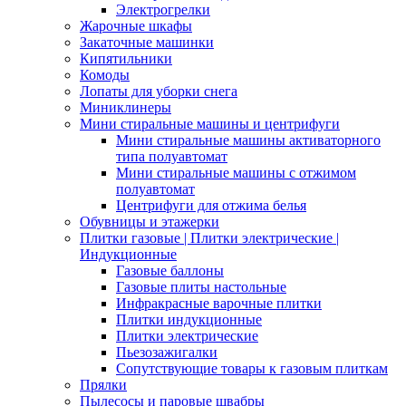
Электрогрелки
Жарочные шкафы
Закаточные машинки
Кипятильники
Комоды
Лопаты для уборки снега
Миниклинеры
Мини стиральные машины и центрифуги
Мини стиральные машины активаторного
типа полуавтомат
Мини стиральные машины с отжимом
полуавтомат
Центрифуги для отжима белья
Обувницы и этажерки
Плитки газовые | Плитки электрические |
Индукционные
Газовые баллоны
Газовые плиты настольные
Инфракрасные варочные плитки
Плитки индукционные
Плитки электрические
Пьезозажигалки
Сопутствующие товары к газовым плиткам
Прялки
Пылесосы и паровые швабры