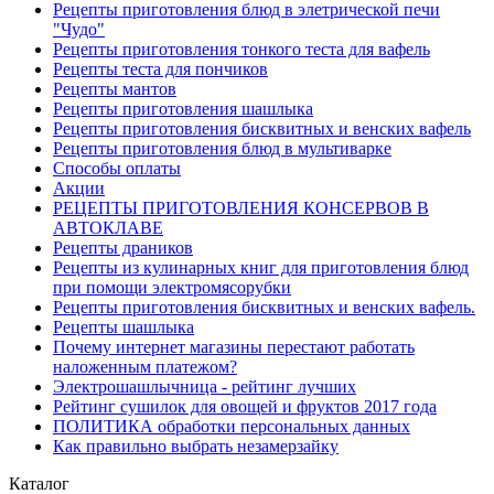
Рецепты приготовления блюд в элетрической печи
"Чудо"
Рецепты приготовления тонкого теста для вафель
Рецепты теста для пончиков
Рецепты мантов
Рецепты приготовления шашлыка
Рецепты приготовления бисквитных и венских вафель
Рецепты приготовления блюд в мультиварке
Способы оплаты
Акции
РЕЦЕПТЫ ПРИГОТОВЛЕНИЯ КОНСЕРВОВ В
АВТОКЛАВЕ
Рецепты драников
Рецепты из кулинарных книг для приготовления блюд
при помощи электромясорубки
Рецепты приготовления бисквитных и венских вафель.
Рецепты шашлыка
Почему интернет магазины перестают работать
наложенным платежом?
Электрошашлычница - рейтинг лучших
Рейтинг сушилок для овощей и фруктов 2017 года
ПОЛИТИКА обработки персональных данных
Как правильно выбрать незамерзайку
Каталог