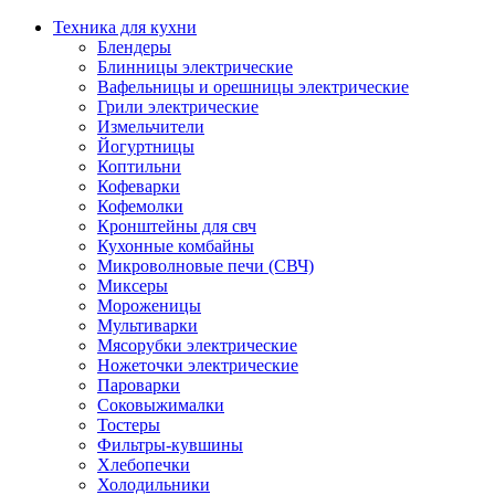
Техника для кухни
Блендеры
Блинницы электрические
Вафельницы и орешницы электрические
Грили электрические
Измельчители
Йогуртницы
Коптильни
Кофеварки
Кофемолки
Кронштейны для свч
Кухонные комбайны
Микроволновые печи (СВЧ)
Миксеры
Мороженицы
Мультиварки
Мясорубки электрические
Ножеточки электрические
Пароварки
Соковыжималки
Тостеры
Фильтры-кувшины
Хлебопечки
Холодильники