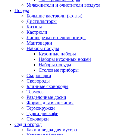
Увлажнители и очистители воздуха
Посуда
Большие кастрюли (котлы)
Дистилляторы
Казаны
Кастрюли
Лапшерезки и пельменницы
Мантоварки
Наборы посуды
Кухонные наборы
Наборы кухонных ножей
Наборы посуды
Столовые приборы
Скороварки
Сковороды
Блинные сковороды
Термосы
Разделочные доски
Формы для выпекания
Термокружки
Турки для кофе
Соковарки
Сад и огород
Баки и ведра для мусора