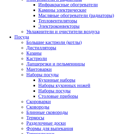
Инфракрасные обогреватели
Камины электрические
Масляные обогреватели (радиаторы)
Тепловентиляторы
Электроконвекторы
Увлажнители и очистители воздуха
Посуда
Большие кастрюли (котлы)
Дистилляторы
Казаны
Кастрюли
Лапшерезки и пельменницы
Мантоварки
Наборы посуды
Кухонные наборы
Наборы кухонных ножей
Наборы посуды
Столовые приборы
Скороварки
Сковороды
Блинные сковороды
Термосы
Разделочные доски
Формы для выпекания
Термокружки