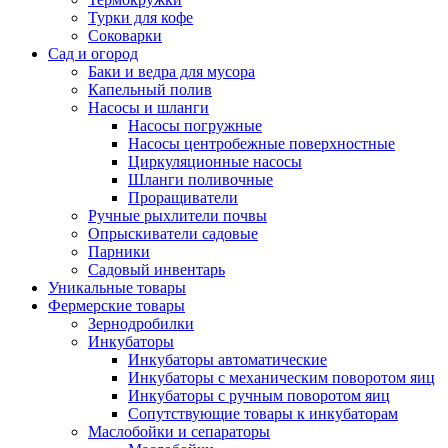
Турки для кофе
Соковарки
Сад и огород
Баки и ведра для мусора
Капельный полив
Насосы и шланги
Насосы погружные
Насосы центробежные поверхностные
Циркуляционные насосы
Шланги поливочные
Проращиватели
Ручные рыхлители почвы
Опрыскиватели садовые
Парники
Садовый инвентарь
Уникальные товары
Фермерские товары
Зернодробилки
Инкубаторы
Инкубаторы автоматические
Инкубаторы с механическим поворотом яиц
Инкубаторы с ручным поворотом яиц
Сопутствующие товары к инкубаторам
Маслобойки и сепараторы