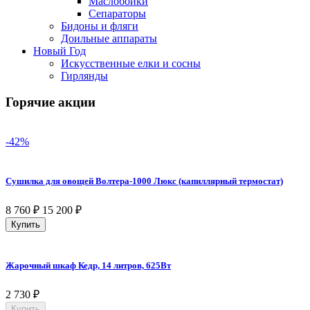
Маслобойки
Сепараторы
Бидоны и фляги
Доильные аппараты
Новый Год
Искусственные елки и сосны
Гирлянды
Горячие акции
-42%
Сушилка для овощей Волтера-1000 Люкс (капиллярный термостат)
8 760
₽
15 200
₽
Купить
Жарочный шкаф Кедр, 14 литров, 625Вт
2 730
₽
Купить