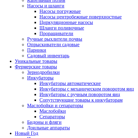
Капельный полив
Насосы и шланги
Насосы погружные
Насосы центробежные поверхностные
Циркуляционные насосы
Шланги поливочные
Проращиватели
Ручные рыхлители почвы
Опрыскиватели садовые
Парники
Садовый инвентарь
Уникальные товары
Фермерские товары
Зернодробилки
Инкубаторы
Инкубаторы автоматические
Инкубаторы с механическим поворотом яиц
Инкубаторы с ручным поворотом яиц
Сопутствующие товары к инкубаторам
Маслобойки и сепараторы
Маслобойки
Сепараторы
Бидоны и фляги
Доильные аппараты
Новый Год