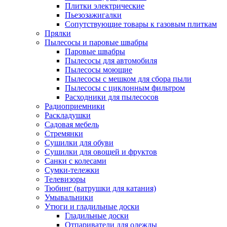
Плитки электрические
Пьезозажигалки
Сопутствующие товары к газовым плиткам
Прялки
Пылесосы и паровые швабры
Паровые швабры
Пылесосы для автомобиля
Пылесосы моющие
Пылесосы с мешком для сбора пыли
Пылесосы с циклонным фильтром
Расходники для пылесосов
Радиоприемники
Раскладушки
Садовая мебель
Стремянки
Сушилки для обуви
Сушилки для овощей и фруктов
Санки с колесами
Сумки-тележки
Телевизоры
Тюбинг (ватрушки для катания)
Умывальники
Утюги и гладильные доски
Гладильные доски
Отпариватели для одежды