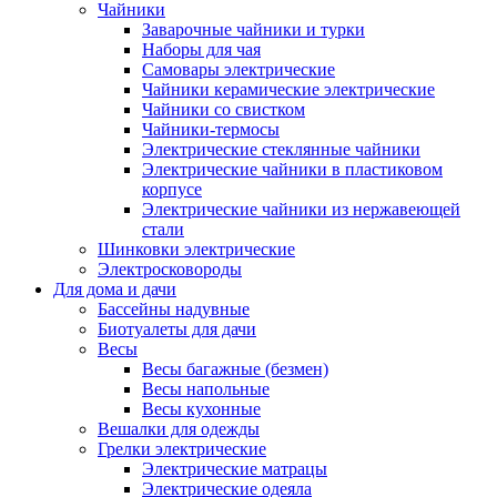
Чайники
Заварочные чайники и турки
Наборы для чая
Самовары электрические
Чайники керамические электрические
Чайники со свистком
Чайники-термосы
Электрические стеклянные чайники
Электрические чайники в пластиковом
корпусе
Электрические чайники из нержавеющей
стали
Шинковки электрические
Электросковороды
Для дома и дачи
Бассейны надувные
Биотуалеты для дачи
Весы
Весы багажные (безмен)
Весы напольные
Весы кухонные
Вешалки для одежды
Грелки электрические
Электрические матрацы
Электрические одеяла