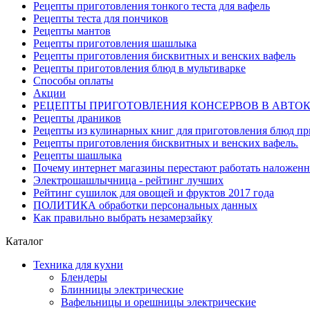
Рецепты приготовления тонкого теста для вафель
Рецепты теста для пончиков
Рецепты мантов
Рецепты приготовления шашлыка
Рецепты приготовления бисквитных и венских вафель
Рецепты приготовления блюд в мультиварке
Способы оплаты
Акции
РЕЦЕПТЫ ПРИГОТОВЛЕНИЯ КОНСЕРВОВ В АВТО
Рецепты драников
Рецепты из кулинарных книг для приготовления блюд п
Рецепты приготовления бисквитных и венских вафель.
Рецепты шашлыка
Почему интернет магазины перестают работать наложен
Электрошашлычница - рейтинг лучших
Рейтинг сушилок для овощей и фруктов 2017 года
ПОЛИТИКА обработки персональных данных
Как правильно выбрать незамерзайку
Каталог
Техника для кухни
Блендеры
Блинницы электрические
Вафельницы и орешницы электрические