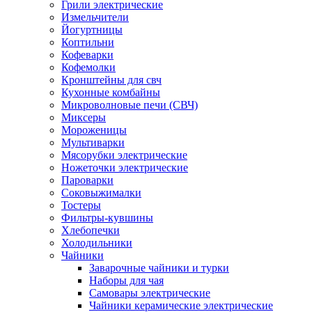
Грили электрические
Измельчители
Йогуртницы
Коптильни
Кофеварки
Кофемолки
Кронштейны для свч
Кухонные комбайны
Микроволновые печи (СВЧ)
Миксеры
Мороженицы
Мультиварки
Мясорубки электрические
Ножеточки электрические
Пароварки
Соковыжималки
Тостеры
Фильтры-кувшины
Хлебопечки
Холодильники
Чайники
Заварочные чайники и турки
Наборы для чая
Самовары электрические
Чайники керамические электрические