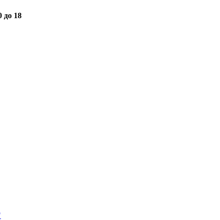
0 до 18
"