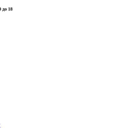
0 до 18
"