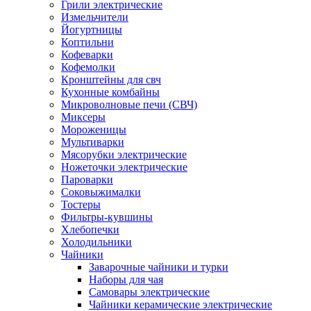
Грили электрические
Измельчители
Йогуртницы
Коптильни
Кофеварки
Кофемолки
Кронштейны для свч
Кухонные комбайны
Микроволновые печи (СВЧ)
Миксеры
Мороженицы
Мультиварки
Мясорубки электрические
Ножеточки электрические
Пароварки
Соковыжималки
Тостеры
Фильтры-кувшины
Хлебопечки
Холодильники
Чайники
Заварочные чайники и турки
Наборы для чая
Самовары электрические
Чайники керамические электрические