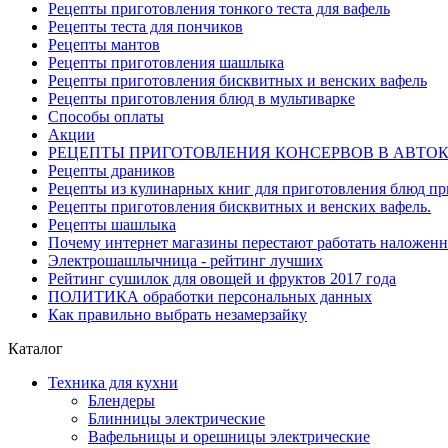
Рецепты приготовления тонкого теста для вафель
Рецепты теста для пончиков
Рецепты мантов
Рецепты приготовления шашлыка
Рецепты приготовления бисквитных и венских вафель
Рецепты приготовления блюд в мультиварке
Способы оплаты
Акции
РЕЦЕПТЫ ПРИГОТОВЛЕНИЯ КОНСЕРВОВ В АВТО
Рецепты драников
Рецепты из кулинарных книг для приготовления блюд п
Рецепты приготовления бисквитных и венских вафель.
Рецепты шашлыка
Почему интернет магазины перестают работать наложен
Электрошашлычница - рейтинг лучших
Рейтинг сушилок для овощей и фруктов 2017 года
ПОЛИТИКА обработки персональных данных
Как правильно выбрать незамерзайку
Каталог
Техника для кухни
Блендеры
Блинницы электрические
Вафельницы и орешницы электрические