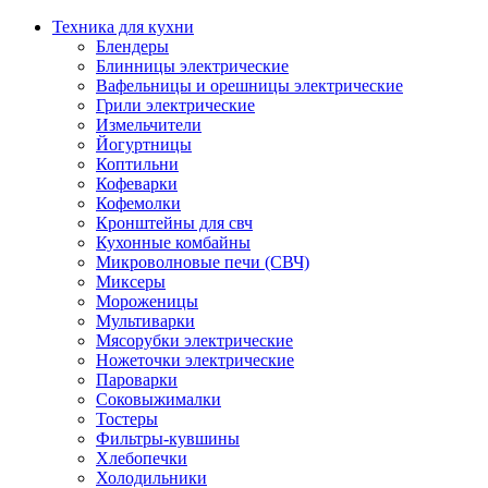
Техника для кухни
Блендеры
Блинницы электрические
Вафельницы и орешницы электрические
Грили электрические
Измельчители
Йогуртницы
Коптильни
Кофеварки
Кофемолки
Кронштейны для свч
Кухонные комбайны
Микроволновые печи (СВЧ)
Миксеры
Мороженицы
Мультиварки
Мясорубки электрические
Ножеточки электрические
Пароварки
Соковыжималки
Тостеры
Фильтры-кувшины
Хлебопечки
Холодильники