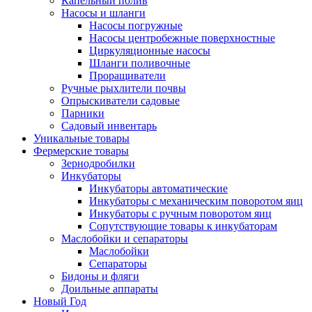
Капельный полив
Насосы и шланги
Насосы погружные
Насосы центробежные поверхностные
Циркуляционные насосы
Шланги поливочные
Проращиватели
Ручные рыхлители почвы
Опрыскиватели садовые
Парники
Садовый инвентарь
Уникальные товары
Фермерские товары
Зернодробилки
Инкубаторы
Инкубаторы автоматические
Инкубаторы с механическим поворотом яиц
Инкубаторы с ручным поворотом яиц
Сопутствующие товары к инкубаторам
Маслобойки и сепараторы
Маслобойки
Сепараторы
Бидоны и фляги
Доильные аппараты
Новый Год