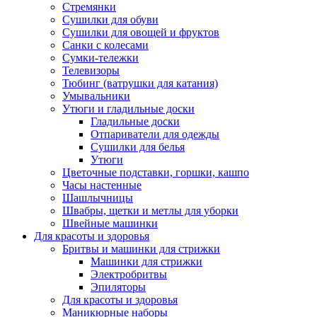
Стремянки
Сушилки для обуви
Сушилки для овощей и фруктов
Санки с колесами
Сумки-тележки
Телевизоры
Тюбинг (ватрушки для катания)
Умывальники
Утюги и гладильные доски
Гладильные доски
Отпариватели для одежды
Сушилки для белья
Утюги
Цветочные подставки, горшки, кашпо
Часы настенные
Шашлычницы
Швабры, щетки и метлы для уборки
Швейные машинки
Для красоты и здоровья
Бритвы и машинки для стрижки
Машинки для стрижки
Электробритвы
Эпиляторы
Для красоты и здоровья
Маникюрные наборы