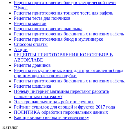
Рецепты приготовления блюд в элетрической печи
"Чудо"
Рецепты приготовления тонкого теста для вафель
Рецепты теста для пончиков
Рецепты мантов
Рецепты приготовления шашлыка
Рецепты приготовления бисквитных и венских вафель
Рецепты приготовления блюд в мультиварке
Способы оплаты
Акции
РЕЦЕПТЫ ПРИГОТОВЛЕНИЯ КОНСЕРВОВ В
АВТОКЛАВЕ
Рецепты драников
Рецепты из кулинарных книг для приготовления блюд
при помощи электромясорубки
Рецепты приготовления бисквитных и венских вафель.
Рецепты шашлыка
Почему интернет магазины перестают работать
наложенным платежом?
Электрошашлычница - рейтинг лучших
Рейтинг сушилок для овощей и фруктов 2017 года
ПОЛИТИКА обработки персональных данных
Как правильно выбрать незамерзайку
Каталог