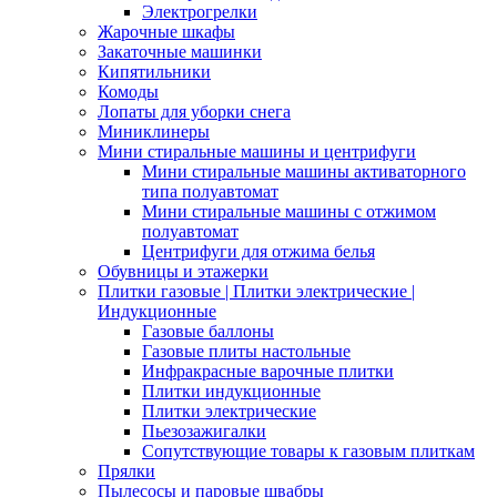
Электрогрелки
Жарочные шкафы
Закаточные машинки
Кипятильники
Комоды
Лопаты для уборки снега
Миниклинеры
Мини стиральные машины и центрифуги
Мини стиральные машины активаторного
типа полуавтомат
Мини стиральные машины с отжимом
полуавтомат
Центрифуги для отжима белья
Обувницы и этажерки
Плитки газовые | Плитки электрические |
Индукционные
Газовые баллоны
Газовые плиты настольные
Инфракрасные варочные плитки
Плитки индукционные
Плитки электрические
Пьезозажигалки
Сопутствующие товары к газовым плиткам
Прялки
Пылесосы и паровые швабры