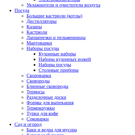
Увлажнители и очистители воздуха
Посуда
Большие кастрюли (котлы)
Дистилляторы
Казаны
Кастрюли
Лапшерезки и пельменницы
Мантоварки
Наборы посуды
Кухонные наборы
Наборы кухонных ножей
Наборы посуды
Столовые приборы
Скороварки
Сковороды
Блинные сковороды
Термосы
Разделочные доски
Формы для выпекания
Термокружки
Турки для кофе
Соковарки
Сад и огород
Баки и ведра для мусора