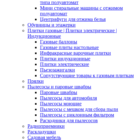
типа полуавтомат
Мини стиральные машины с отжимом
полуавтомат
Центрифуги для отжима белья
Обувницы и этажерки
Плитки газовые | Плитки электрические |
Индукционные
Газовые баллоны
Газовые плиты настольные
Инфракрасные варочные плитки
Плитки индукционные
Плитки электрические
Пьезозажигалки
Сопутствующие товары к газовым плиткам
Прялки
Пылесосы и паровые швабры
Паровые швабры
Пылесосы для автомобиля
Пылесосы моющие
Пылесосы с мешком для сбора пыли
Пылесосы с циклонным фильтром
Расходники для пылесосов
Радиоприемники
Раскладушки
Садовая мебель