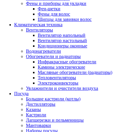
Фены и приборы для укладки
Фен-щетки
Фены для волос
Щипцы для завивки волос
Климатическая техника
Вентиляторы
Вентилятор напольный
Вентилятор настольный
Кондиционеры оконные
Водонагреватели
Обогреватели и радиаторы
Инфракрасные обогреватели
Камины электрические
Масляные обогреватели (радиаторы)
Тепловентиляторы
Электроконвекторы
Увлажнители и очистители воздуха
Посуда
Большие кастрюли (котлы)
Дистилляторы
Казаны
Кастрюли
Лапшерезки и пельменницы
Мантоварки
Наборы посуды