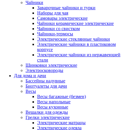
Чайники
Заварочные чайники и турки
Наборы для чая
Самовары электрические
Чайники керамические электрические
Чайники со свистком
Чайники-термосы
Электрические стеклянные чайники
Электрические чайники в пластиковом
корпусе
Электрические чайники из нержавеющей
стали
Шинковки электрические
Электросковороды
Для дома и дачи
Бассейны надувные
Биотуалеты для дачи
Весы
Весы багажные (безмен)
Весы напольные
Весы кухонные
Вешалки для одежды
Грелки электрические
Электрические матрацы
Электрические одеяла