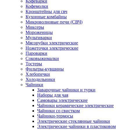
Кофеварки
Кофемолки
Кронштейны для свч
Кухонные комбайны
Микроволновые печи (СВЧ)
Миксеры
Мороженицы
Мультиварки
Мясорубки электрические
Ножеточки электрические
Пароварки
Соковыжималки
Тостеры
Фильтры-кувшины
Хлебопечки
Холодильники
Чайники
Заварочные чайники и турки
Наборы для чая
Самовары электрические
Чайники керамические электрические
Чайники со свистком
Чайники-термосы
Электрические стеклянные чайники
Электрические чайники в пластиковом