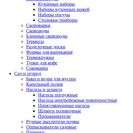
Кухонные наборы
Наборы кухонных ножей
Наборы посуды
Столовые приборы
Скороварки
Сковороды
Блинные сковороды
Термосы
Разделочные доски
Формы для выпекания
Термокружки
Турки для кофе
Соковарки
Сад и огород
Баки и ведра для мусора
Капельный полив
Насосы и шланги
Насосы погружные
Насосы центробежные поверхностные
Циркуляционные насосы
Шланги поливочные
Проращиватели
Ручные рыхлители почвы
Опрыскиватели садовые
Парники