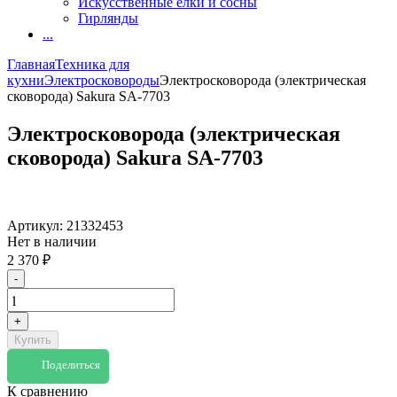
Искусственные елки и сосны
Гирлянды
...
Главная
Техника для
кухни
Электросковороды
Электросковорода (электрическая
сковорода) Sakura SA-7703
Электросковорода (электрическая
сковорода) Sakura SA-7703
Артикул:
21332453
Нет в наличии
2 370
₽
-
+
Купить
Поделиться
К сравнению