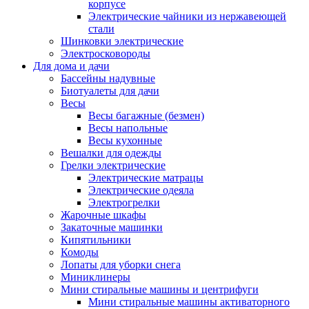
корпусе
Электрические чайники из нержавеющей
стали
Шинковки электрические
Электросковороды
Для дома и дачи
Бассейны надувные
Биотуалеты для дачи
Весы
Весы багажные (безмен)
Весы напольные
Весы кухонные
Вешалки для одежды
Грелки электрические
Электрические матрацы
Электрические одеяла
Электрогрелки
Жарочные шкафы
Закаточные машинки
Кипятильники
Комоды
Лопаты для уборки снега
Миниклинеры
Мини стиральные машины и центрифуги
Мини стиральные машины активаторного