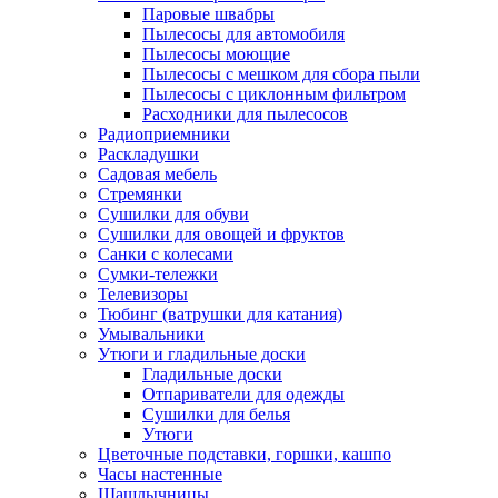
Паровые швабры
Пылесосы для автомобиля
Пылесосы моющие
Пылесосы с мешком для сбора пыли
Пылесосы с циклонным фильтром
Расходники для пылесосов
Радиоприемники
Раскладушки
Садовая мебель
Стремянки
Сушилки для обуви
Сушилки для овощей и фруктов
Санки с колесами
Сумки-тележки
Телевизоры
Тюбинг (ватрушки для катания)
Умывальники
Утюги и гладильные доски
Гладильные доски
Отпариватели для одежды
Сушилки для белья
Утюги
Цветочные подставки, горшки, кашпо
Часы настенные
Шашлычницы