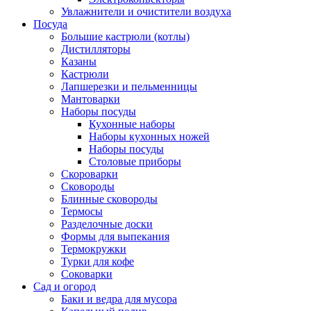
Увлажнители и очистители воздуха
Посуда
Большие кастрюли (котлы)
Дистилляторы
Казаны
Кастрюли
Лапшерезки и пельменницы
Мантоварки
Наборы посуды
Кухонные наборы
Наборы кухонных ножей
Наборы посуды
Столовые приборы
Скороварки
Сковороды
Блинные сковороды
Термосы
Разделочные доски
Формы для выпекания
Термокружки
Турки для кофе
Соковарки
Сад и огород
Баки и ведра для мусора