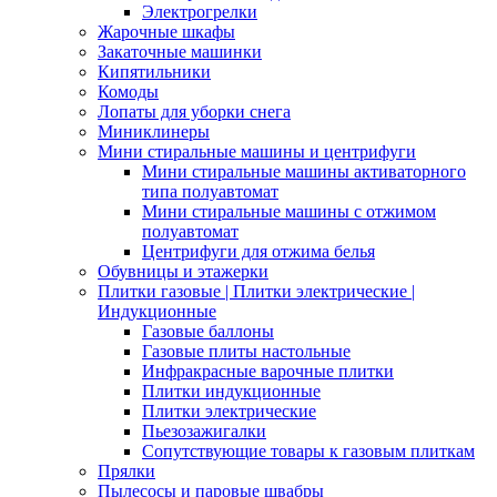
Электрогрелки
Жарочные шкафы
Закаточные машинки
Кипятильники
Комоды
Лопаты для уборки снега
Миниклинеры
Мини стиральные машины и центрифуги
Мини стиральные машины активаторного
типа полуавтомат
Мини стиральные машины с отжимом
полуавтомат
Центрифуги для отжима белья
Обувницы и этажерки
Плитки газовые | Плитки электрические |
Индукционные
Газовые баллоны
Газовые плиты настольные
Инфракрасные варочные плитки
Плитки индукционные
Плитки электрические
Пьезозажигалки
Сопутствующие товары к газовым плиткам
Прялки
Пылесосы и паровые швабры