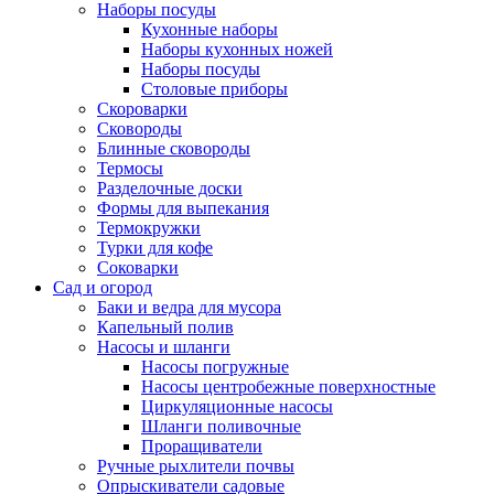
Наборы посуды
Кухонные наборы
Наборы кухонных ножей
Наборы посуды
Столовые приборы
Скороварки
Сковороды
Блинные сковороды
Термосы
Разделочные доски
Формы для выпекания
Термокружки
Турки для кофе
Соковарки
Сад и огород
Баки и ведра для мусора
Капельный полив
Насосы и шланги
Насосы погружные
Насосы центробежные поверхностные
Циркуляционные насосы
Шланги поливочные
Проращиватели
Ручные рыхлители почвы
Опрыскиватели садовые