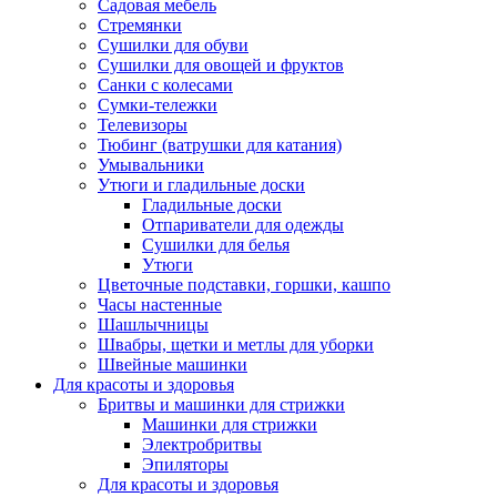
Садовая мебель
Стремянки
Сушилки для обуви
Сушилки для овощей и фруктов
Санки с колесами
Сумки-тележки
Телевизоры
Тюбинг (ватрушки для катания)
Умывальники
Утюги и гладильные доски
Гладильные доски
Отпариватели для одежды
Сушилки для белья
Утюги
Цветочные подставки, горшки, кашпо
Часы настенные
Шашлычницы
Швабры, щетки и метлы для уборки
Швейные машинки
Для красоты и здоровья
Бритвы и машинки для стрижки
Машинки для стрижки
Электробритвы
Эпиляторы
Для красоты и здоровья