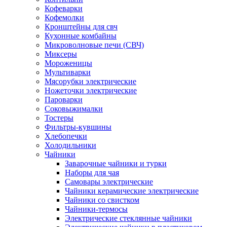
Кофеварки
Кофемолки
Кронштейны для свч
Кухонные комбайны
Микроволновые печи (СВЧ)
Миксеры
Мороженицы
Мультиварки
Мясорубки электрические
Ножеточки электрические
Пароварки
Соковыжималки
Тостеры
Фильтры-кувшины
Хлебопечки
Холодильники
Чайники
Заварочные чайники и турки
Наборы для чая
Самовары электрические
Чайники керамические электрические
Чайники со свистком
Чайники-термосы
Электрические стеклянные чайники