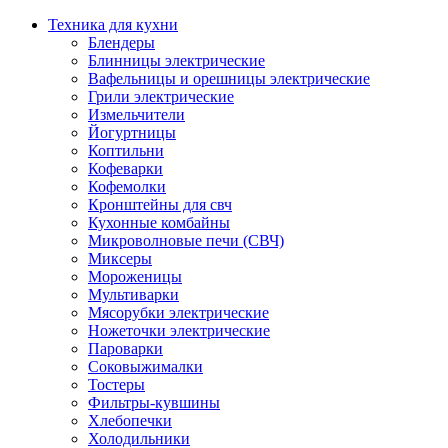
Техника для кухни
Блендеры
Блинницы электрические
Вафельницы и орешницы электрические
Грили электрические
Измельчители
Йогуртницы
Коптильни
Кофеварки
Кофемолки
Кронштейны для свч
Кухонные комбайны
Микроволновые печи (СВЧ)
Миксеры
Мороженицы
Мультиварки
Мясорубки электрические
Ножеточки электрические
Пароварки
Соковыжималки
Тостеры
Фильтры-кувшины
Хлебопечки
Холодильники