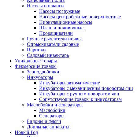
Капельный полив
Насосы и шланги
Насосы погружные
Насосы центробежные поверхностные
Циркуляционные насосы
Шланги поливочные
Проращиватели
Ручные рыхлители почвы
Опрыскиватели садовые
Парники
Садовый инвентарь
Уникальные товары
Фермерские товары
Зернодробилки
Инкубаторы
Инкубаторы автоматические
Инкубаторы с механическим поворотом яиц
Инкубаторы с ручным поворотом яиц
Сопутствующие товары к инкубаторам
Маслобойки и сепараторы
Маслобойки
Сепараторы
Бидоны и фляги
Доильные аппараты
Новый Год