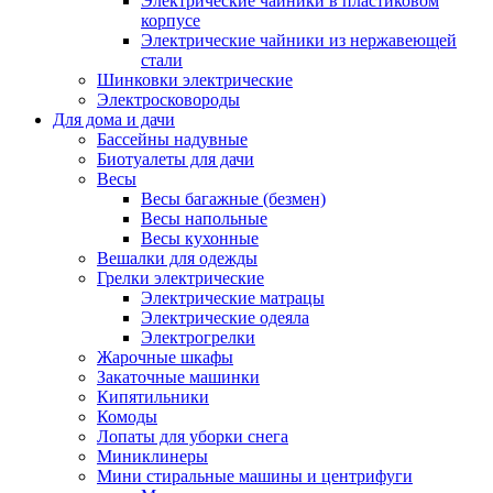
Электрические чайники в пластиковом
корпусе
Электрические чайники из нержавеющей
стали
Шинковки электрические
Электросковороды
Для дома и дачи
Бассейны надувные
Биотуалеты для дачи
Весы
Весы багажные (безмен)
Весы напольные
Весы кухонные
Вешалки для одежды
Грелки электрические
Электрические матрацы
Электрические одеяла
Электрогрелки
Жарочные шкафы
Закаточные машинки
Кипятильники
Комоды
Лопаты для уборки снега
Миниклинеры
Мини стиральные машины и центрифуги