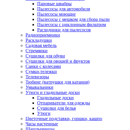
Паровые швабры
Пылесосы для автомобиля
Пылесосы моющие
Пылесосы с мешком для сбора пыли
Пылесосы с циклонным фильтром
Расходники для пылесосов
Радиоприемники
Раскладушки
Садовая мебель
Стремянки
Сушилки для обуви
Сушилки для овощей и фруктов
Санки с колесами
Сумки-тележки
Телевизоры
Тюбинг (ватрушки для катания)
Умывальники
Утюги и гладильные доски
Гладильные доски
Отпариватели для одежды
Сушилки для белья
Утюги
Цветочные подставки, горшки, кашпо
Часы настенные
Шашлычницы