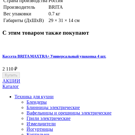
Страна производства
Россия
Производитель
BRITA
Вес упаковки
0.7 кг
Габариты (ДхШхВ)
29 × 31 × 14 см
С этим товаром также покупают
Кассета BRITA MAXTRA+ Универсальный упаковка 4 шт.
2 110
₽
Купить
АКЦИИ
Каталог
Техника для кухни
Блендеры
Блинницы электрические
Вафельницы и орешницы электрические
Грили электрические
Измельчители
Йогуртницы
Коптильни