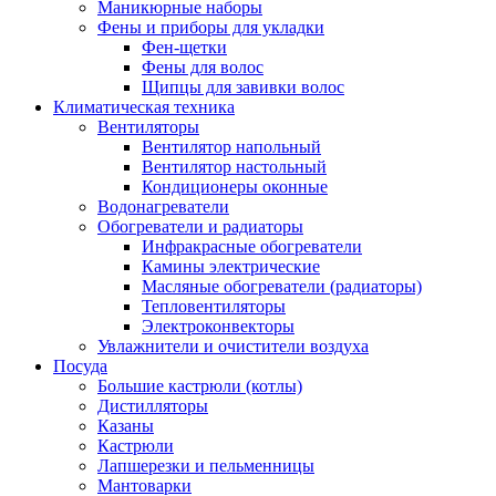
Маникюрные наборы
Фены и приборы для укладки
Фен-щетки
Фены для волос
Щипцы для завивки волос
Климатическая техника
Вентиляторы
Вентилятор напольный
Вентилятор настольный
Кондиционеры оконные
Водонагреватели
Обогреватели и радиаторы
Инфракрасные обогреватели
Камины электрические
Масляные обогреватели (радиаторы)
Тепловентиляторы
Электроконвекторы
Увлажнители и очистители воздуха
Посуда
Большие кастрюли (котлы)
Дистилляторы
Казаны
Кастрюли
Лапшерезки и пельменницы
Мантоварки