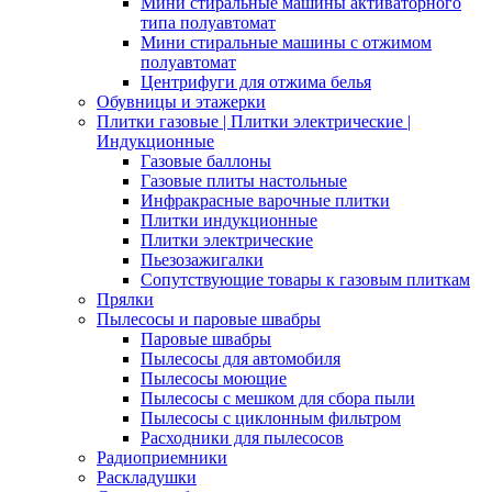
Мини стиральные машины активаторного
типа полуавтомат
Мини стиральные машины с отжимом
полуавтомат
Центрифуги для отжима белья
Обувницы и этажерки
Плитки газовые | Плитки электрические |
Индукционные
Газовые баллоны
Газовые плиты настольные
Инфракрасные варочные плитки
Плитки индукционные
Плитки электрические
Пьезозажигалки
Сопутствующие товары к газовым плиткам
Прялки
Пылесосы и паровые швабры
Паровые швабры
Пылесосы для автомобиля
Пылесосы моющие
Пылесосы с мешком для сбора пыли
Пылесосы с циклонным фильтром
Расходники для пылесосов
Радиоприемники
Раскладушки