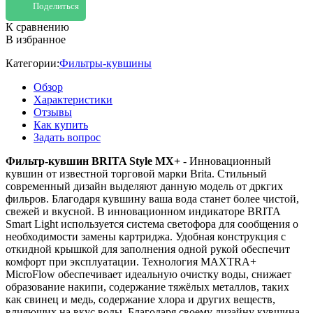
Поделиться
К сравнению
В избранное
Категории:
Фильтры-кувшины
Обзор
Характеристики
Отзывы
Как купить
Задать вопрос
Фильтр-кувшин BRITA Style MX+
- Инновационный
кувшин от известной торговой марки Brita. Стильный
современный дизайн выделяют данную модель от дркгих
фильров. Благодаря кувшину ваша вода станет более чистой,
свежей и вкусной. В инновационном индикаторе BRITA
Smart Light используется система светофора для сообщения о
необходимости замены картриджа. Удобная конструкция с
откидной крышкой для заполнения одной рукой обеспечит
комфорт при эксплуатации. Технология MAXTRA+
MicroFlow обеспечивает идеальную очистку воды, снижает
образование накипи, содержание тяжёлых металлов, таких
как свинец и медь, содержание хлора и других веществ,
влияющих на вкус воды. Благодаря своему дизайну кувшина