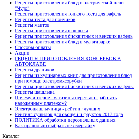
Рецепты приготовления блюд в элетрической печи
"Чудо"
Рецепты приготовления тонкого теста для вафель
Рецепты теста для пончиков
Рецепты мантов
Рецепты приготовления шашлыка
Рецепты приготовления бисквитных и венских вафель
Рецепты приготовления блюд в мультиварке
Способы оплаты
Акции
РЕЦЕПТЫ ПРИГОТОВЛЕНИЯ КОНСЕРВОВ В
АВТОКЛАВЕ
Рецепты драников
Рецепты из кулинарных книг для приготовления блюд
при помощи электромясорубки
Рецепты приготовления бисквитных и венских вафель.
Рецепты шашлыка
Почему интернет магазины перестают работать
наложенным платежом?
Электрошашлычница - рейтинг лучших
Рейтинг сушилок для овощей и фруктов 2017 года
ПОЛИТИКА обработки персональных данных
Как правильно выбрать незамерзайку
Каталог