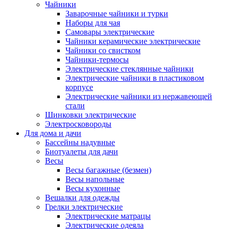
Чайники
Заварочные чайники и турки
Наборы для чая
Самовары электрические
Чайники керамические электрические
Чайники со свистком
Чайники-термосы
Электрические стеклянные чайники
Электрические чайники в пластиковом
корпусе
Электрические чайники из нержавеющей
стали
Шинковки электрические
Электросковороды
Для дома и дачи
Бассейны надувные
Биотуалеты для дачи
Весы
Весы багажные (безмен)
Весы напольные
Весы кухонные
Вешалки для одежды
Грелки электрические
Электрические матрацы
Электрические одеяла