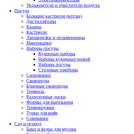
Увлажнители и очистители воздуха
Посуда
Большие кастрюли (котлы)
Дистилляторы
Казаны
Кастрюли
Лапшерезки и пельменницы
Мантоварки
Наборы посуды
Кухонные наборы
Наборы кухонных ножей
Наборы посуды
Столовые приборы
Скороварки
Сковороды
Блинные сковороды
Термосы
Разделочные доски
Формы для выпекания
Термокружки
Турки для кофе
Соковарки
Сад и огород
Баки и ведра для мусора