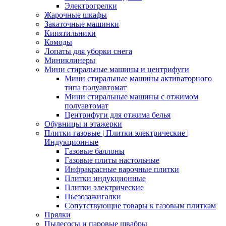
Электрогрелки
Жарочные шкафы
Закаточные машинки
Кипятильники
Комоды
Лопаты для уборки снега
Миниклинеры
Мини стиральные машины и центрифуги
Мини стиральные машины активаторного
типа полуавтомат
Мини стиральные машины с отжимом
полуавтомат
Центрифуги для отжима белья
Обувницы и этажерки
Плитки газовые | Плитки электрические |
Индукционные
Газовые баллоны
Газовые плиты настольные
Инфракрасные варочные плитки
Плитки индукционные
Плитки электрические
Пьезозажигалки
Сопутствующие товары к газовым плиткам
Прялки
Пылесосы и паровые швабры