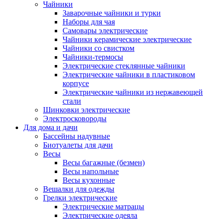
Чайники
Заварочные чайники и турки
Наборы для чая
Самовары электрические
Чайники керамические электрические
Чайники со свистком
Чайники-термосы
Электрические стеклянные чайники
Электрические чайники в пластиковом
корпусе
Электрические чайники из нержавеющей
стали
Шинковки электрические
Электросковороды
Для дома и дачи
Бассейны надувные
Биотуалеты для дачи
Весы
Весы багажные (безмен)
Весы напольные
Весы кухонные
Вешалки для одежды
Грелки электрические
Электрические матрацы
Электрические одеяла