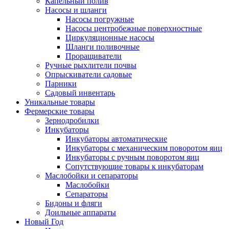
Капельный полив
Насосы и шланги
Насосы погружные
Насосы центробежные поверхностные
Циркуляционные насосы
Шланги поливочные
Проращиватели
Ручные рыхлители почвы
Опрыскиватели садовые
Парники
Садовый инвентарь
Уникальные товары
Фермерские товары
Зернодробилки
Инкубаторы
Инкубаторы автоматические
Инкубаторы с механическим поворотом яиц
Инкубаторы с ручным поворотом яиц
Сопутствующие товары к инкубаторам
Маслобойки и сепараторы
Маслобойки
Сепараторы
Бидоны и фляги
Доильные аппараты
Новый Год