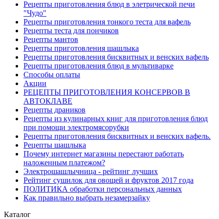
Рецепты приготовления блюд в элетрической печи
"Чудо"
Рецепты приготовления тонкого теста для вафель
Рецепты теста для пончиков
Рецепты мантов
Рецепты приготовления шашлыка
Рецепты приготовления бисквитных и венских вафель
Рецепты приготовления блюд в мультиварке
Способы оплаты
Акции
РЕЦЕПТЫ ПРИГОТОВЛЕНИЯ КОНСЕРВОВ В
АВТОКЛАВЕ
Рецепты драников
Рецепты из кулинарных книг для приготовления блюд
при помощи электромясорубки
Рецепты приготовления бисквитных и венских вафель.
Рецепты шашлыка
Почему интернет магазины перестают работать
наложенным платежом?
Электрошашлычница - рейтинг лучших
Рейтинг сушилок для овощей и фруктов 2017 года
ПОЛИТИКА обработки персональных данных
Как правильно выбрать незамерзайку
Каталог