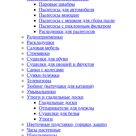
Паровые швабры
Пылесосы для автомобиля
Пылесосы моющие
Пылесосы с мешком для сбора пыли
Пылесосы с циклонным фильтром
Расходники для пылесосов
Радиоприемники
Раскладушки
Садовая мебель
Стремянки
Сушилки для обуви
Сушилки для овощей и фруктов
Санки с колесами
Сумки-тележки
Телевизоры
Тюбинг (ватрушки для катания)
Умывальники
Утюги и гладильные доски
Гладильные доски
Отпариватели для одежды
Сушилки для белья
Утюги
Цветочные подставки, горшки, кашпо
Часы настенные
Шашлычницы