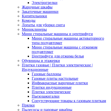
Электрогрелки
Жарочные шкафы
Закаточные машинки
Кипятильники
Комоды
Лопаты для уборки снега
Миниклинеры
Мини стиральные машины и центрифуги
Мини стиральные машины активаторного
типа полуавтомат
Мини стиральные машины с отжимом
полуавтомат
Центрифуги для отжима белья
Обувницы и этажерки
Плитки газовые | Плитки электрические |
Индукционные
Газовые баллоны
Газовые плиты настольные
Инфракрасные варочные плитки
Плитки индукционные
Плитки электрические
Пьезозажигалки
Сопутствующие товары к газовым плиткам
Прялки
Пылесосы и паровые швабры