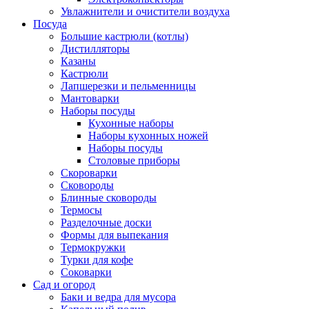
Увлажнители и очистители воздуха
Посуда
Большие кастрюли (котлы)
Дистилляторы
Казаны
Кастрюли
Лапшерезки и пельменницы
Мантоварки
Наборы посуды
Кухонные наборы
Наборы кухонных ножей
Наборы посуды
Столовые приборы
Скороварки
Сковороды
Блинные сковороды
Термосы
Разделочные доски
Формы для выпекания
Термокружки
Турки для кофе
Соковарки
Сад и огород
Баки и ведра для мусора