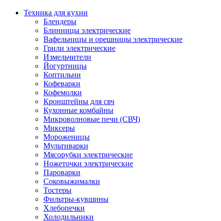
Техника для кухни
Блендеры
Блинницы электрические
Вафельницы и орешницы электрические
Грили электрические
Измельчители
Йогуртницы
Коптильни
Кофеварки
Кофемолки
Кронштейны для свч
Кухонные комбайны
Микроволновые печи (СВЧ)
Миксеры
Мороженицы
Мультиварки
Мясорубки электрические
Ножеточки электрические
Пароварки
Соковыжималки
Тостеры
Фильтры-кувшины
Хлебопечки
Холодильники