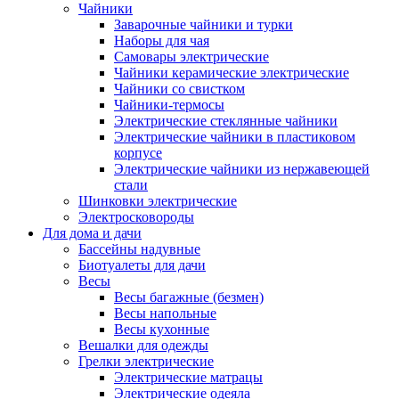
Чайники
Заварочные чайники и турки
Наборы для чая
Самовары электрические
Чайники керамические электрические
Чайники со свистком
Чайники-термосы
Электрические стеклянные чайники
Электрические чайники в пластиковом
корпусе
Электрические чайники из нержавеющей
стали
Шинковки электрические
Электросковороды
Для дома и дачи
Бассейны надувные
Биотуалеты для дачи
Весы
Весы багажные (безмен)
Весы напольные
Весы кухонные
Вешалки для одежды
Грелки электрические
Электрические матрацы
Электрические одеяла