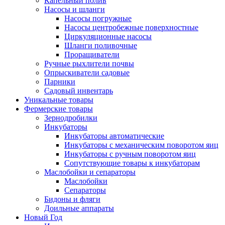
Капельный полив
Насосы и шланги
Насосы погружные
Насосы центробежные поверхностные
Циркуляционные насосы
Шланги поливочные
Проращиватели
Ручные рыхлители почвы
Опрыскиватели садовые
Парники
Садовый инвентарь
Уникальные товары
Фермерские товары
Зернодробилки
Инкубаторы
Инкубаторы автоматические
Инкубаторы с механическим поворотом яиц
Инкубаторы с ручным поворотом яиц
Сопутствующие товары к инкубаторам
Маслобойки и сепараторы
Маслобойки
Сепараторы
Бидоны и фляги
Доильные аппараты
Новый Год