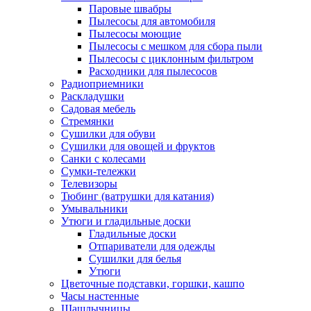
Паровые швабры
Пылесосы для автомобиля
Пылесосы моющие
Пылесосы с мешком для сбора пыли
Пылесосы с циклонным фильтром
Расходники для пылесосов
Радиоприемники
Раскладушки
Садовая мебель
Стремянки
Сушилки для обуви
Сушилки для овощей и фруктов
Санки с колесами
Сумки-тележки
Телевизоры
Тюбинг (ватрушки для катания)
Умывальники
Утюги и гладильные доски
Гладильные доски
Отпариватели для одежды
Сушилки для белья
Утюги
Цветочные подставки, горшки, кашпо
Часы настенные
Шашлычницы