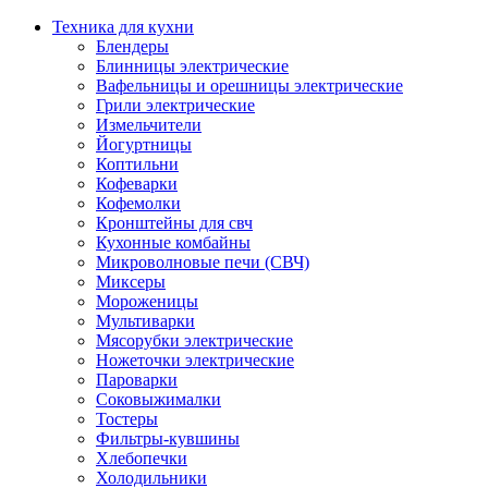
Техника для кухни
Блендеры
Блинницы электрические
Вафельницы и орешницы электрические
Грили электрические
Измельчители
Йогуртницы
Коптильни
Кофеварки
Кофемолки
Кронштейны для свч
Кухонные комбайны
Микроволновые печи (СВЧ)
Миксеры
Мороженицы
Мультиварки
Мясорубки электрические
Ножеточки электрические
Пароварки
Соковыжималки
Тостеры
Фильтры-кувшины
Хлебопечки
Холодильники