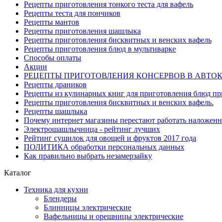
Рецепты приготовления тонкого теста для вафель
Рецепты теста для пончиков
Рецепты мантов
Рецепты приготовления шашлыка
Рецепты приготовления бисквитных и венских вафель
Рецепты приготовления блюд в мультиварке
Способы оплаты
Акции
РЕЦЕПТЫ ПРИГОТОВЛЕНИЯ КОНСЕРВОВ В АВТО
Рецепты драников
Рецепты из кулинарных книг для приготовления блюд п
Рецепты приготовления бисквитных и венских вафель.
Рецепты шашлыка
Почему интернет магазины перестают работать наложен
Электрошашлычница - рейтинг лучших
Рейтинг сушилок для овощей и фруктов 2017 года
ПОЛИТИКА обработки персональных данных
Как правильно выбрать незамерзайку
Каталог
Техника для кухни
Блендеры
Блинницы электрические
Вафельницы и орешницы электрические