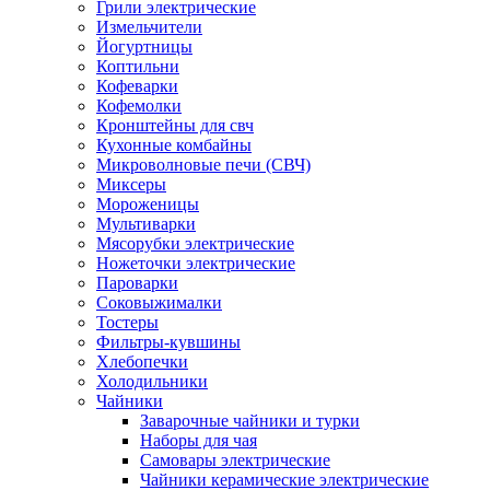
Грили электрические
Измельчители
Йогуртницы
Коптильни
Кофеварки
Кофемолки
Кронштейны для свч
Кухонные комбайны
Микроволновые печи (СВЧ)
Миксеры
Мороженицы
Мультиварки
Мясорубки электрические
Ножеточки электрические
Пароварки
Соковыжималки
Тостеры
Фильтры-кувшины
Хлебопечки
Холодильники
Чайники
Заварочные чайники и турки
Наборы для чая
Самовары электрические
Чайники керамические электрические