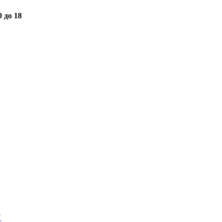
0 до 18
"