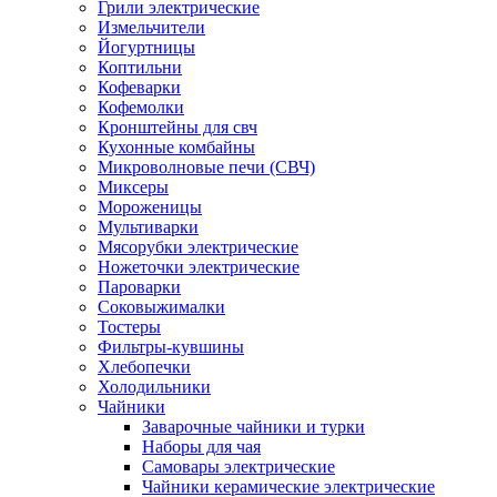
Грили электрические
Измельчители
Йогуртницы
Коптильни
Кофеварки
Кофемолки
Кронштейны для свч
Кухонные комбайны
Микроволновые печи (СВЧ)
Миксеры
Мороженицы
Мультиварки
Мясорубки электрические
Ножеточки электрические
Пароварки
Соковыжималки
Тостеры
Фильтры-кувшины
Хлебопечки
Холодильники
Чайники
Заварочные чайники и турки
Наборы для чая
Самовары электрические
Чайники керамические электрические