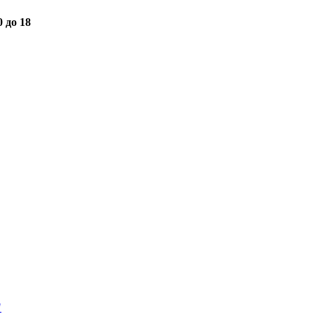
0 до 18
"