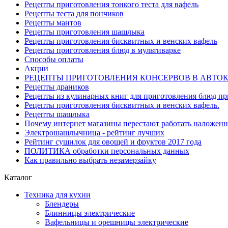
Рецепты приготовления тонкого теста для вафель
Рецепты теста для пончиков
Рецепты мантов
Рецепты приготовления шашлыка
Рецепты приготовления бисквитных и венских вафель
Рецепты приготовления блюд в мультиварке
Способы оплаты
Акции
РЕЦЕПТЫ ПРИГОТОВЛЕНИЯ КОНСЕРВОВ В АВТО
Рецепты драников
Рецепты из кулинарных книг для приготовления блюд п
Рецепты приготовления бисквитных и венских вафель.
Рецепты шашлыка
Почему интернет магазины перестают работать наложен
Электрошашлычница - рейтинг лучших
Рейтинг сушилок для овощей и фруктов 2017 года
ПОЛИТИКА обработки персональных данных
Как правильно выбрать незамерзайку
Каталог
Техника для кухни
Блендеры
Блинницы электрические
Вафельницы и орешницы электрические