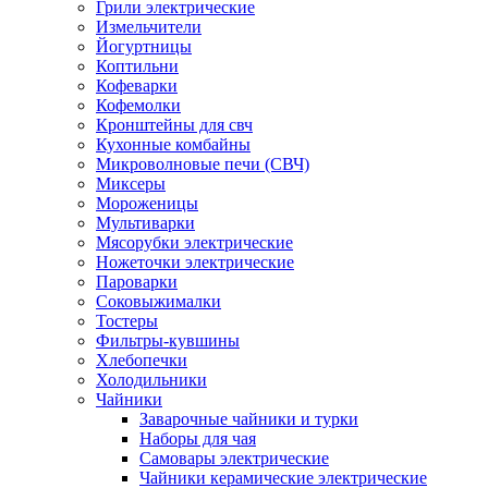
Грили электрические
Измельчители
Йогуртницы
Коптильни
Кофеварки
Кофемолки
Кронштейны для свч
Кухонные комбайны
Микроволновые печи (СВЧ)
Миксеры
Мороженицы
Мультиварки
Мясорубки электрические
Ножеточки электрические
Пароварки
Соковыжималки
Тостеры
Фильтры-кувшины
Хлебопечки
Холодильники
Чайники
Заварочные чайники и турки
Наборы для чая
Самовары электрические
Чайники керамические электрические