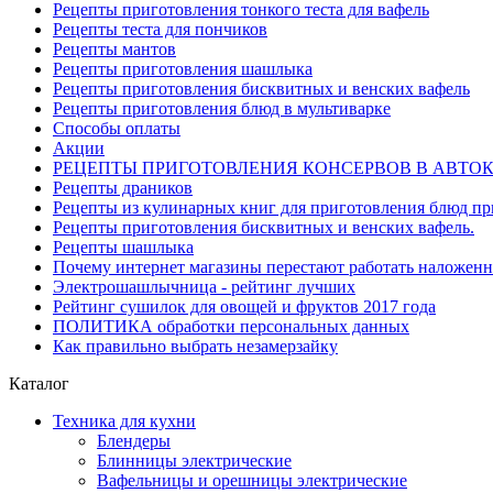
Рецепты приготовления тонкого теста для вафель
Рецепты теста для пончиков
Рецепты мантов
Рецепты приготовления шашлыка
Рецепты приготовления бисквитных и венских вафель
Рецепты приготовления блюд в мультиварке
Способы оплаты
Акции
РЕЦЕПТЫ ПРИГОТОВЛЕНИЯ КОНСЕРВОВ В АВТО
Рецепты драников
Рецепты из кулинарных книг для приготовления блюд п
Рецепты приготовления бисквитных и венских вафель.
Рецепты шашлыка
Почему интернет магазины перестают работать наложен
Электрошашлычница - рейтинг лучших
Рейтинг сушилок для овощей и фруктов 2017 года
ПОЛИТИКА обработки персональных данных
Как правильно выбрать незамерзайку
Каталог
Техника для кухни
Блендеры
Блинницы электрические
Вафельницы и орешницы электрические