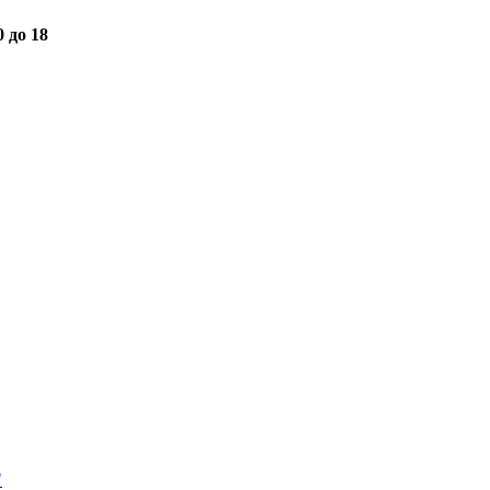
0 до 18
"