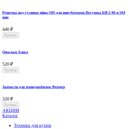
Решетка под гусиные яйца (50) для инкубаторов Несушка БИ-2 96 и 104
яиц
440
₽
Купить
Овоскоп Алиса
520
₽
Купить
Запчасти для зернодробилок Фермер
320
₽
Купить
АКЦИИ
Каталог
Техника для кухни