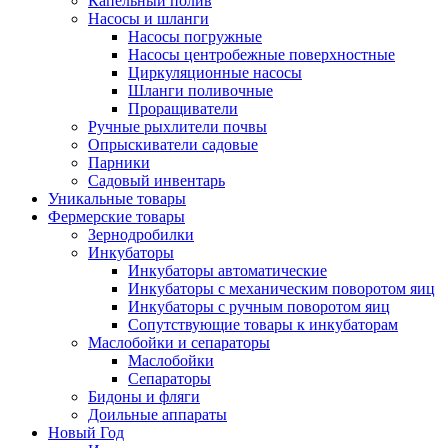
Капельный полив
Насосы и шланги
Насосы погружные
Насосы центробежные поверхностные
Циркуляционные насосы
Шланги поливочные
Проращиватели
Ручные рыхлители почвы
Опрыскиватели садовые
Парники
Садовый инвентарь
Уникальные товары
Фермерские товары
Зернодробилки
Инкубаторы
Инкубаторы автоматические
Инкубаторы с механическим поворотом яиц
Инкубаторы с ручным поворотом яиц
Сопутствующие товары к инкубаторам
Маслобойки и сепараторы
Маслобойки
Сепараторы
Бидоны и фляги
Доильные аппараты
Новый Год