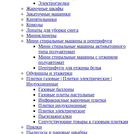
Электрогрелки
Жарочные шкафы
Закаточные машинки
Кипятильники
Комоды
Лопаты для уборки снега
Миниклинеры
Мини стиральные машины и центрифуги
Мини стиральные машины активаторного
типа полуавтомат
Мини стиральные машины с отжимом
полуавтомат
Центрифуги для отжима белья
Обувницы и этажерки
Плитки газовые | Плитки электрические |
Индукционные
Газовые баллоны
Газовые плиты настольные
Инфракрасные варочные плитки
Плитки индукционные
Плитки электрические
Пьезозажигалки
Сопутствующие товары к газовым плиткам
Прялки
Пылесосы и паровые швабры