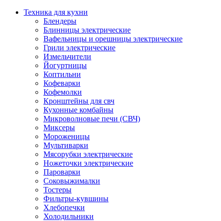
Техника для кухни
Блендеры
Блинницы электрические
Вафельницы и орешницы электрические
Грили электрические
Измельчители
Йогуртницы
Коптильни
Кофеварки
Кофемолки
Кронштейны для свч
Кухонные комбайны
Микроволновые печи (СВЧ)
Миксеры
Мороженицы
Мультиварки
Мясорубки электрические
Ножеточки электрические
Пароварки
Соковыжималки
Тостеры
Фильтры-кувшины
Хлебопечки
Холодильники