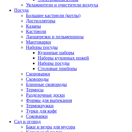
Увлажнители и очистители воздуха
Посуда
Большие кастрюли (котлы)
Дистилляторы
Казаны
Кастрюли
Лапшерезки и пельменницы
Мантоварки
Наборы посуды
Кухонные наборы
Наборы кухонных ножей
Наборы посуды
Столовые приборы
Скороварки
Сковороды
Блинные сковороды
Термосы
Разделочные доски
Формы для выпекания
Термокружки
Турки для кофе
Соковарки
Сад и огород
Баки и ведра для мусора