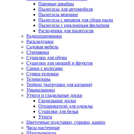
Паровые швабры
Пылесосы для автомобиля
Пылесосы моющие
Пылесосы с мешком для сбора пыли
Пылесосы с циклонным фильтром
Расходники для пылесосов
Радиоприемники
Раскладушки
Садовая мебель
Стремянки
Сушилки для обуви
Сушилки для овощей и фруктов
Санки с колесами
Сумки-тележки
Телевизоры
Тюбинг (ватрушки для катания)
Умывальники
Утюги и гладильные доски
Гладильные доски
Отпариватели для одежды
Сушилки для белья
Утюги
Цветочные подставки, горшки, кашпо
Часы настенные
Шашлычницы