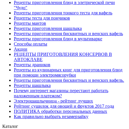
Рецепты приготовления блюд в элетрической печи
"Чудо"
Рецепты приготовления тонкого теста для вафель
Рецепты теста для пончиков
Рецепты мантов
Рецепты приготовления шашлыка
Рецепты приготовления бисквитных и венских вафель
Рецепты приготовления блюд в мультиварке
Способы оплаты
Акции
РЕЦЕПТЫ ПРИГОТОВЛЕНИЯ КОНСЕРВОВ В
АВТОКЛАВЕ
Рецепты драников
Рецепты из кулинарных книг для приготовления блюд
при помощи электромясорубки
Рецепты приготовления бисквитных и венских вафель.
Рецепты шашлыка
Почему интернет магазины перестают работать
наложенным платежом?
Электрошашлычница - рейтинг лучших
Рейтинг сушилок для овощей и фруктов 2017 года
ПОЛИТИКА обработки персональных данных
Как правильно выбрать незамерзайку
Каталог