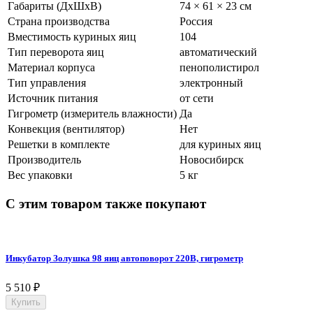
Габариты (ДхШхВ)
74 × 61 × 23 см
Страна производства
Россия
Вместимость куриных яиц
104
Тип переворота яиц
автоматический
Материал корпуса
пенополистирол
Тип управления
электронный
Источник питания
от сети
Гигрометр (измеритель влажности)
Да
Конвекция (вентилятор)
Нет
Решетки в комплекте
для куриных яиц
Производитель
Новосибирск
Вес упаковки
5 кг
С этим товаром также покупают
Инкубатор Золушка 98 яиц автоповорот 220В, гигрометр
5 510
₽
Купить